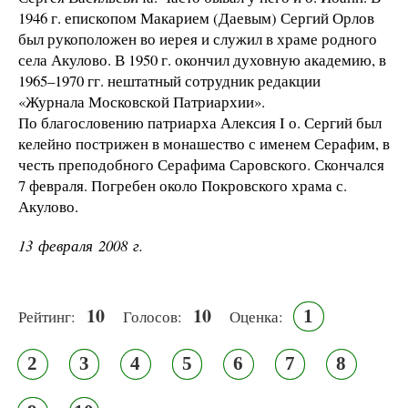
1946 г. епископом Макарием (Даевым) Сергий Орлов
был рукоположен во иерея и служил в храме родного
села Акулово. В 1950 г. окончил духовную академию, в
1965–1970 гг. нештатный сотрудник редакции
«Журнала Московской Патриархии».
По благословению патриарха Алексия I о. Сергий был
келейно пострижен в монашество с именем Серафим, в
честь преподобного Серафима Саровского. Скончался
7 февраля. Погребен около Покровского храма с.
Акулово.
13 февраля 2008 г.
10
10
1
Рейтинг:
Голосов:
Оценка:
2
3
4
5
6
7
8