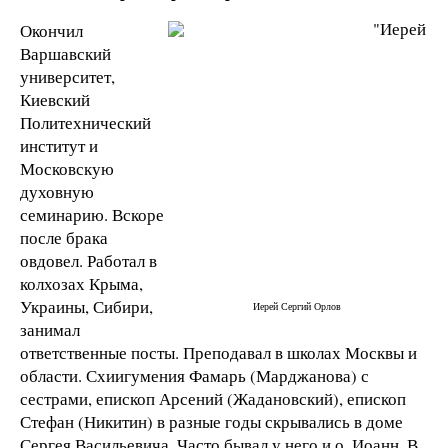
Окончил
Варшавский
университет,
Киевский
Политехнический
институт и
Московскую
духовную
семинарию. Вскоре
после брака
овдовел. Работал в
колхозах Крыма,
Украины, Сибири,
Иерей Сергий Орлов
занимал
ответственные посты. Преподавал в школах Москвы и
области. Схиигумения Фамарь (Марджанова) с
сестрами, епископ Арсений (Жадановский), епископ
Стефан (Никитин) в разные годы скрывались в доме
Сергея Васильевича. Часто бывал у него и о. Иоанн. В