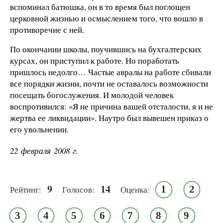
вспоминал батюшка, он в то время был поглощен
церковной жизнью и осмыслением того, что вошло в
противоречие с ней.
По окончании школы, поучившись на бухгалтерских
курсах, он приступил к работе. Но поработать
пришлось недолго… Частые авралы на работе сбивали
все порядки жизни, почти не оставалось возможности
посещать богослужения. И молодой человек
воспротивился: «Я не причина вашей отсталости, я и не
жертва ее ликвидации». Наутро был вывешен приказ о
его увольнении.
22 февраля 2008 г.
9
14
1
2
Рейтинг:
Голосов:
Оценка:
3
4
5
6
7
8
9