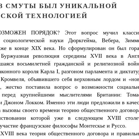
ИЗ СМУТЫ БЫЛ УНИКАЛЬНОЙ
СКОЙ ТЕХНОЛОГИЕЙ
ЗМОЖЕН ПОРЯДОК? Этот вопрос мучил класси
 социологической науки Дюркгейма, Вебера, Зимме
уже в конце XIX века. Но сформулирован он был гора
 Буржуазная революция середины XVII века в Англ
вшаяся восьмилетней гражданской и религиозной войн
аконного короля Карла I, разгоном парламента и диктат
 Кромвеля, объявившего себя верховным лордом и «но
», жестко поставила вопрос о возможности социальн
 перед крупнейшими мыслителями Британии: Тома
и Джоном Локком. Именно эти люди предложили в качес
а вызовы своего времени теорию общественного договор
нствовании которой уже в следующем XVIII столе
участие французские философы Монтескье и Руссо.
XVIII века теория общественного договора и правильн