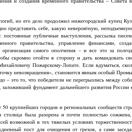
чения и создания временного правительства – Совета в
погиб, но его дело продолжил нижегородский купец Куз
но представить себе, какую невероятную, неподъемную
к: постоянные публичные выступления, рассылка писем
менного правительства, управление финансами, созда
 организация самого ополчения – и все это за полгод
обы скромно отойти в сторону и дать командовать св
ихайловичу Пожарскому-Лопате. Если вдуматься, скол
 «точку невозвращения», становится явным особый Пром
до – это то, что победители не перегрызлись между соб
ор, заложивший фундамент дальнейшего развития России
от 50 крупнейших городов и региональных сообществ ст
ы столица была разорена и почти полностью сожжена,
всей возможной в тех тяжелых условиях торжественност
хдневный пост для очищения от грехов, а сами заседа