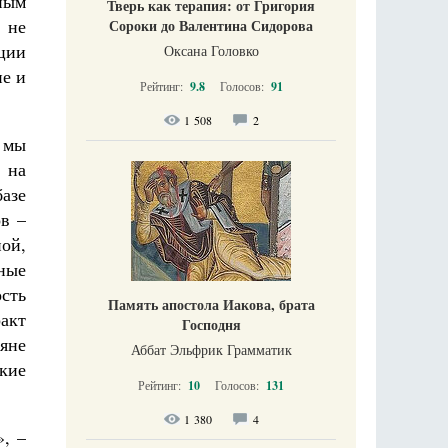
ным
Тверь как терапия: от Григория
 не
Сороки до Валентина Сидорова
ции
Оксана Головко
не и
Рейтинг:
9.8
Голосов:
91
1 508
2
 мы
 на
азе
в –
ой,
ные
сть
Память апостола Иакова, брата
ракт
Господня
ряне
Аббат Эльфрик Грамматик
кие
Рейтинг:
10
Голосов:
131
1 380
4
», –