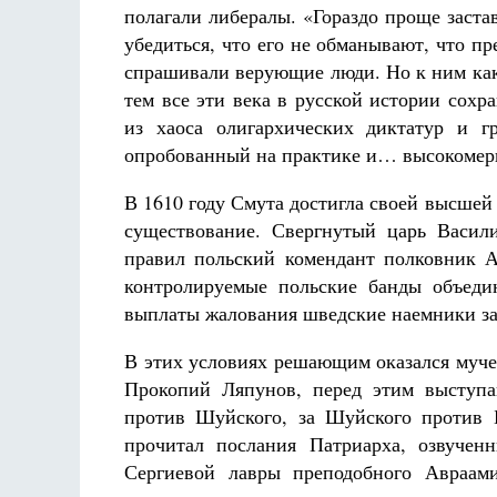
полагали либералы. «Гораздо проще заста
убедиться, что его не обманывают, что п
спрашивали верующие люди. Но к ним как
тем все эти века в русской истории сох
из хаоса олигархических диктатур и г
опробованный на практике и… высокомер
В 1610 году Смута достигла своей высшей
существование. Свергнутый царь Васи
правил польский комендант полковник А
контролируемые польские банды объеди
выплаты жалования шведские наемники за
В этих условиях решающим оказался муче
Прокопий Ляпунов, перед этим выступа
против Шуйского, за Шуйского против 
прочитал послания Патриарха, озвучен
Сергиевой лавры преподобного Авраами