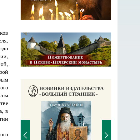
ков
ля,
здо
ии,
ой,
урой
вым
ого
НОВИНКИ ИЗДАТЕЛЬСТВА
«ВОЛЬНЫЙ СТРАННИК»
сом
тве
а, в
тии
ого