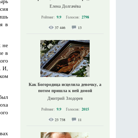
ырь
Елена Долгачёва
сия
ишь
Рейтинг:
9.9
Голосов:
2798
я в
37 446
13
х не
не в
ого
. И,
ком
Как Богородица исцелила девочку, а
потом пришла к ней домой
 был
Дмитрий Злодорев
оха
Рейтинг:
9.9
Голосов:
2015
ого
23 738
11
вах