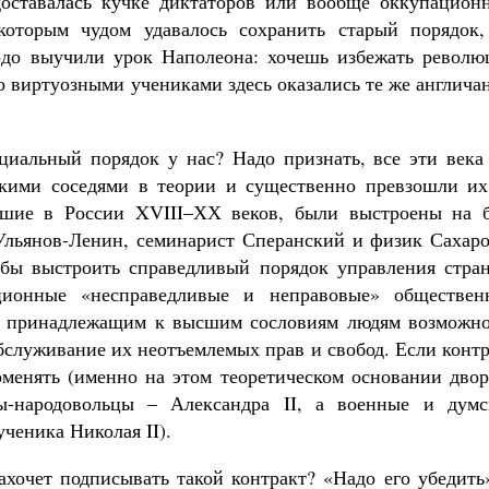
 доставалась кучке диктаторов или вообще оккупацион
которым чудом удавалось сохранить старый порядок,
ердо выучили урок Наполеона: хочешь избежать револю
о виртуозными учениками здесь оказались те же англича
циальный порядок у нас? Надо признать, все эти века
скими соседями в теории и существенно превзошли их
авшие в России XVIII–ХХ веков, были выстроены на б
 Ульянов-Ленин, семинарист Сперанский и физик Сахаро
обы выстроить справедливый порядок управления стран
ционные «несправедливые и неправовые» обществен
ем принадлежащим к высшим сословиям людям возможно
обслуживание их неотъемлемых прав и свобод. Если конт
поменять (именно на этом теоретическом основании дво
ы-народовольцы – Александра II, а военные и думс
ученика Николая II).
ахочет подписывать такой контракт? «Надо его убедить