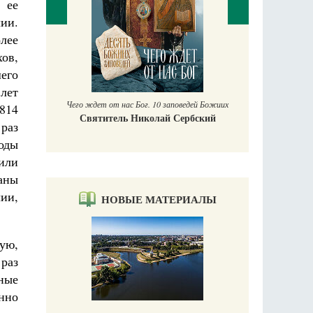
 ее
ии.
лее
П
ов,
Е
его
аучись у
лет
Чего ждет от нас Бог. 10 заповедей Божиих
814
Святитель Николай Сербский
раз
оды
или
раны
ии,
НОВЫЕ МАТЕРИАЛЫ
ую,
раз
ные
инно