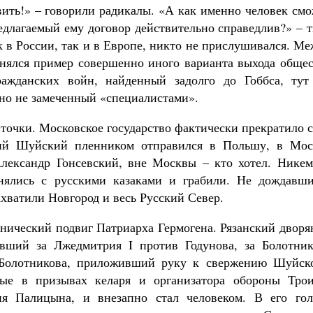
вить!» – говорили радикалы. «А как именно человек см
редлагаемый ему договор действительно справедлив?» – 
 в России, так и в Европе, никто не прислушивался. М
ранялся пример совершенно иного варианта выхода обще
ражданских войн, найденный задолго до Гоббса, тут
но не замеченный «специалистами».
 точки. Московское государство фактически прекратило 
лий Шуйский пленником отправился в Польшу, в Мос
лександр Гонсевский, вне Москвы – кто хотел. Никем
нялись с русскими казаками и грабили. Не дождавши
хватили Новгород и весь Русский Север.
нический подвиг Патриарха Гермогена. Рязанский дворя
вший за Лжедмитрия I против Годунова, за Болотник
Болотникова, приложивший руку к свержению Шуйско
ные в призывах келаря и организатора обороны Трои
я Палицына, и внезапно стал человеком. В его гол