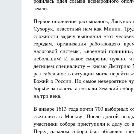
родилась идея созыва всенародного опол
земли.
Первое ополчение рассыпалось, Ляпунов 
Сухорук, известный нам как Минин. Труд
сложности задачу выполнил этот челове
городам, организация работающего вре
налоговой системы, «военной полиции»,
небольшим! И какое смирение нужно, чт
детищем специалисту – князю Дмитрию М
раз гибельность ситуации могла перейти
Божий о России. Но самое невероятное чу
борьбе за власть, а созвали Земский соб
на три века.
В январе 1613 года почти 700 выборных 
съехались в Москву. После долгой осад
участники собора приступили к делу со 
Перед началом собора был объявлен тре