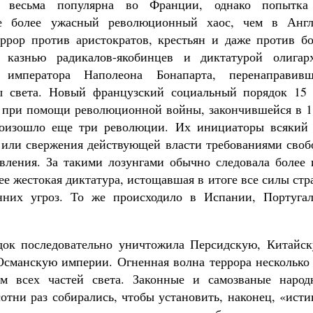
а весьма популярна во Франции, однако попытка
ще более ужасный революционный хаос, чем в Англ
ррор против аристократов, крестьян и даже против бо
 казнью радикалов-якобинцев и диктатурой олигарх
 императора Наполеона Бонапарта, перенаправивш
Великомученик Георгий Победоносец. Н
святого
 света. Новый французский социальный порядок 15 
Роман Котов
Как найти своё место в жизни
ы при помощи революционной войны, закончившейся в 1
Кирилл Мурышев
оизошло еще три революции. Их инициаторы всякий 
 или свержения действующей власти требованиями своб
вления. За такими лозунгами обычно следовала более 
ее жестокая диктатура, истощавшая в итоге все силы ст
них угроз. То же происходило в Испании, Португал
ок последовательно уничтожила Персидскую, Китайск
сманскую империи. Огненная волна террора несколько 
 всех частей света. Законные и самозваные народ
сотни раз собирались, чтобы установить, наконец, «ист