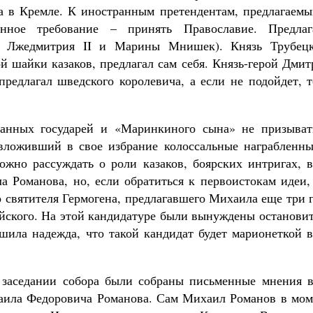
а в Кремле. К иностранным претендентам, предлагаемы
енное требование – принять Православие. Предлаг
на Лжедмитрия II и Марины Мнишек). Князь Трубецк
й шайки казаков, предлагал сам себя. Князь-герой Дми
редлагал шведского королевича, а если не подойдет, т
анных государей и «Маринкиного сына» не призыват
 вложивший в свое избрание колоссальные награбленны
ожно рассуждать о роли казаков, боярских интригах, в
а Романова, но, если обратиться к первоистокам идеи,
 святителя Гермогена, предлагавшего Михаила еще три 
уйского. На этой кандидатуре были вынуждены останови
ешила надежда, что такой кандидат будет марионеткой 
а заседании собора были собраны письменные мнения в
хаила Федоровича Романова. Сам Михаил Романов в мом