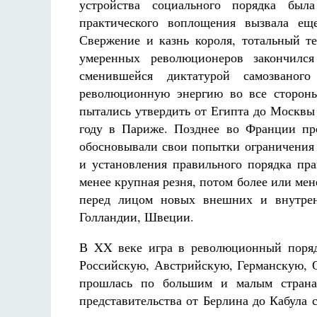
устройства социального порядка был
практического воплощения вызвала е
Свержение и казнь короля, тотальный те
умеренных революционеров закончился
сменившейся диктатурой самозваного
революционную энергию во все стороны
Разлуки не будет
Фредерика де Грааф
пытались утвердить от Египта до Москв
году в Париже. Позднее во Франции пр
обосновывали свои попытки ограничения
и установления правильного порядка пра
менее крупная резня, потом более или мен
перед лицом новых внешних и внутрен
Голландии, Швеции.
В XX веке игра в революционный поряд
Российскую, Австрийскую, Германскую, О
прошлась по большим и малым странам
представительства от Берлина до Кабула 