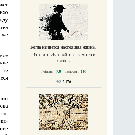
ожет
тихо
ежду
ства
 же
Когда начнется настоящая жизнь?
свое
Из книги «Как найти свое место в
жизни​»
кве
 не
Рейтинг:
9.8
Голосов:
140
еся
2 176
нин
ова
го,
це-
ове