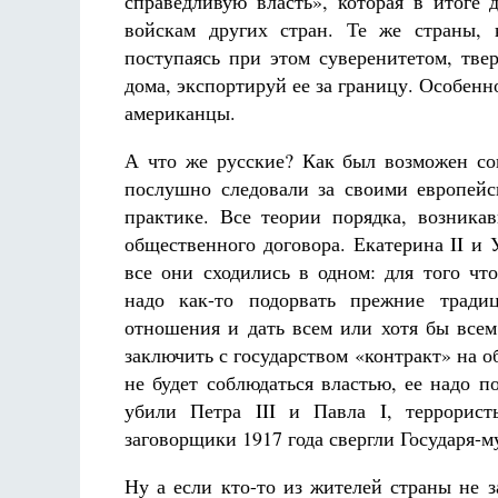
справедливую власть», которая в итоге
войскам других стран. Те же страны, 
поступаясь при этом суверенитетом, тв
дома, экспортируй ее за границу. Особенн
американцы.
А что же русские? Как был возможен со
послушно следовали за своими европей
практике. Все теории порядка, возник
общественного договора. Екатерина II и
все они сходились в одном: для того чт
надо как-то подорвать прежние тради
отношения и дать всем или хотя бы вс
заключить с государством «контракт» на 
не будет соблюдаться властью, ее надо 
убили Петра III и Павла I, террорист
заговорщики 1917 года свергли Государя-м
Ну а если кто-то из жителей страны не з