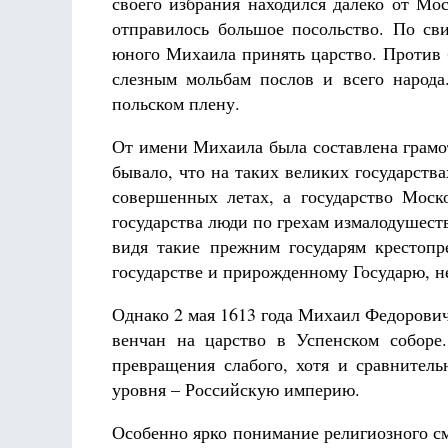
своего избрания находился далеко от Мо
отправилось большое посольство. По сви
юного Михаила принять царство. Против 
слезным мольбам послов и всего народа
польском плену.
От имени Михаила была составлена грамот
бывало, что на таких великих государств
совершенных летах, а государство Моско
государства люди по грехам измалодушест
видя такие прежним государям крестопр
государстве и прирожденному Государю, н
Однако 2 мая 1613 года Михаил Федорович
венчан на царство в Успенском соборе.
превращения слабого, хотя и сравнитель
уровня – Российскую империю.
Особенно ярко понимание религиозного с