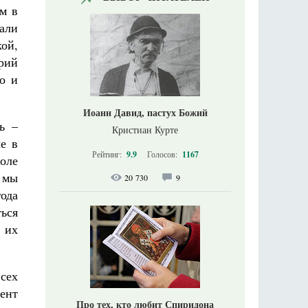
м в
али
ой,
трий
о и
Иоанн Давид, пастух Божий
ь –
Кристиан Курте
е в
Рейтинг:
9.9
Голосов:
1167
оле
 мы
20 730
9
года
ться
в их
сех
ент
Про тех, кто любит Спиридона