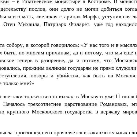
сквы – в Ипатьевском монастыре в Костроме. В монаст
детельству послов, они долго не могли добиться согла
была его мать, «великая старица» Марфа, уступившая л
. Отец Михаила, Патриарх Филарет, уже год находилс
а собору, в которой говорилось: «У нас того и в мысля
ах быть, по многим причинам, да и потому, что мы еще 
вское теперь в разоренье, да и потому, что Московск
вовались, прежним великим государям не прямо служили
еступления, позоры и убийства, как быть на Московс
е только мне?»
 все-таки торжественно въехал в Москву и уже 11 июля
 Началось трехсотлетнее царствование Романовых, эп
но крупного Московского государства в державу миров
мысла произошедшего проявляется в заключительных сло