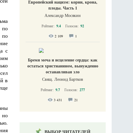
сей
Европейский нацизм: корни, крона,
плоды. Часть 1
Александр Мосякин
ьма
Рейтинг:
9.4
Голосов:
92
 по
 по
2 109
1
ние
а с
оим
Бремя меча и исцеление сердца: как
ько
остаться христианином, вынужденно
останавливая зло
ысел
Свящ. Леонид Бартков
ой в
 еще
Рейтинг:
9.7
Голосов:
277
3 431
21
раны
 но
ью.
ния
ВЫБОР ЧИТАТЕЛЕЙ