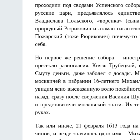
проходили под сводами Успенского собор
русские цари, предъявлялось единств
Владислава Польского, «воренка» (сы
природный Рюрикович и атаман гигантско
Пожарский (тоже Рюрикович) почему-то п
себя.
Но первое же решение собора – иностр
пресекло разногласия. Князь Трубецкой,
Смуту деньги, даже заболел с досады. М
москвичей в избрании 16-летнего Михаил
увидим ясно высказанную волю покойного
назад, сразу после свержения Василия Ш
и представители московской знати. Их т
руках.
Так или иначе, 21 февраля 1613 года н
чинов, и везде значилось одно имя – Ми