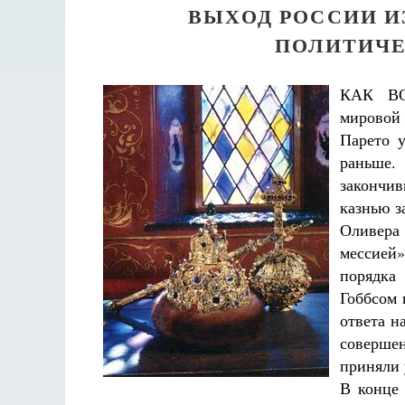
ВЫХОД РОССИИ 
ПОЛИТИЧЕ
КАК ВО
мировой
Парето 
раньше.
закончи
казнью з
Оливера
мессией
порядка
Гоббсом 
ответа н
соверше
приняли 
В конце 