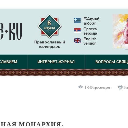
Ελληνική
έκδοση
Српска
верзиjа
English
Православный
version
календарь
СЛАВИЕМ
ИНТЕРНЕТ-ЖУРНАЛ
ВОПРОСЫ СВЯЩ
1 046 просмотров
Ра
ДНАЯ МОНАРХИЯ.