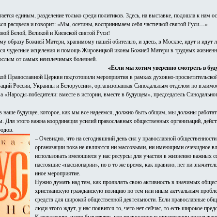
ается единым, разделение только среди политиков. Здесь, на выставке, подошла к нам о
ся расцвела и говорит: «Мы, осетины, воспринимаем себя частичкой святой Руси…»
иной Белой, Великой и Киевской святой Руси!
му образу Божией Матери, хранимому нашей обителью, и здесь, в Москве, идут и идут л
я чудесные исцеления и помощь Жировицкой иконы Божией Матери в трудных жизненных 
зрослым от самых неизлечимых болезней.
«Если мы хотим уверенно смотреть в бу
кой Православной Церкви подготовили мероприятия в рамках духовно-просветительско
аций России, Украины и Белоруссии», организованная Синодальным отделом по взаим
а «Народы-победители: вместе в истории, вместе в будущем», председатель Синодальн
в наше будущее, которое, как мы все надеемся, должно быть общим, мы должны работат
м. Для этого важна координация усилий православных общественных организаций, дейст
родов.
– Очевидно, что на сегодняшний день сил у православной общественности 
организации пока не являются ни массовыми, ни имеющими очевидное вл
использовать имеющиеся у нас ресурсы для участия в жизненно важных сф
настоящие «пассионарии», но в то же время, как правило, нет ни значите
иное мероприятие.
Нужно думать над тем, как проявлять свою активность в значимых общес
христианскую гражданскую позицию по тем или иным актуальным проблем
средств для широкой общественной деятельности. Если православные обще
люди этого ждут, у нас появится то, чего нет сейчас, то есть широкое пр
К сожалению, часто бывает так, что православные организации опаздываю