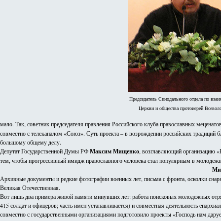
Председатель Синодального отдела по вза
Церкви и общества протоиерей Всевол
мало. Так, советник председателя правления Российского клуба православных меценато
совместно с телеканалом «Союз». Суть проекта – в возрождении российских традиций 
большому общему делу.
Депутат Государственной Думы РФ
Максим Мищенко
, возглавляющий организацию «
тем, чтобы прогрессивный имидж православного человека стал популярным в молодежн
Ми
Архивные документы и редкие фотографии военных лет, письма с фронта, осколки снаря
Великая Отечественная.
Вот лишь два примера живой памяти минувших лет: работа поисковых молодежных отряд
415 солдат и офицеров; часть имен устанавливается) и совместная деятельность епарх
совместно с государственными организациями подготовило проекты «Господь нам даруе