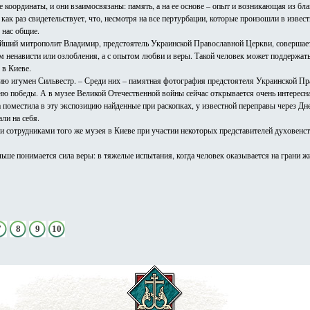
 координаты, и они взаимосвязаны: память, а на ее основе – опыт и возникающая из бл
как раз свидетельствует, что, несмотря на все пертурбации, которые произошли в извес
 нас общие.
ейший митрополит Владимир, предстоятель Украинской Православной Церкви, совершает
 ненависти или озлобления, а с опытом любви и веры. Такой человек может поддержать 
 в Киеве.
сию игумен Сильвестр. – Среди них – памятная фотография предстоятеля Украинской П
ю победы. А в музее Великой Отечественной войны сейчас открывается очень интересна
 поместила в эту экспозицию найденные при раскопках, у известной переправы через Дн
ли на себя.
 сотрудниками того же музея в Киеве при участии некоторых представителей духовенст
ьше понимается сила веры: в тяжелые испытания, когда человек оказывается на грани жи
7
8
9
10