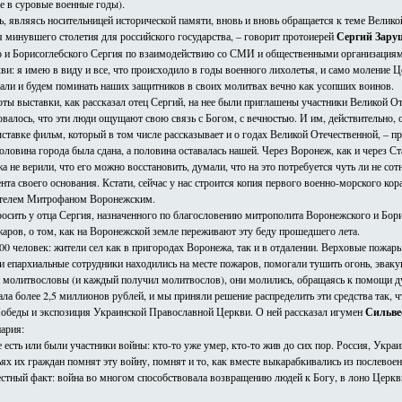
е в суровые военные годы).
ь, являясь носительницей исторической памяти, вновь и вновь обращается к теме Велик
 минувшего столетия для российского государства, – говорит протоиерей
Сергий Зару
 и Борисоглебского Сергия по взаимодействию со СМИ и общественными организациями
кви: я имею в виду и все, что происходило в годы военного лихолетья, и само моление 
али и будем поминать наших защитников в своих молитвах вечно как усопших воинов.
оты выставки, как рассказал отец Сергий, на нее были приглашены участники Великой
овалось, что эти люди ощущают свою связь с Богом, с вечностью. И им, действительно, 
тавке фильм, который в том числе рассказывает и о годах Великой Отечественной, – п
оловина города была сдана, а половина оставалась нашей. Через Воронеж, как и через Ст
не верили, что его можно восстановить, думали, что на это потребуется чуть ли не сотн
ента своего основания. Кстати, сейчас у нас строится копия первого военно-морского к
ителем Митрофаном Воронежским.
просить у отца Сергия, назначенного по благословению митрополита Воронежского и Бо
ров, о том, как на Воронежской земле переживают эту беду прошедшего лета.
00 человек: жители сел как в пригородах Воронежа, так и в отдалении. Верховые пожары
и епархиальные сотрудники находились на месте пожаров, помогали тушить огонь, эва
 молитвословы (и каждый получил молитвослов), они молились, обращаясь к помощи ду
ла более 2,5 миллионов рублей, и мы приняли решение распределить эти средства так, 
обеды и экспозиция Украинской Православной Церкви. О ней рассказал игумен
Сильве
ария:
е есть или были участники войны: кто-то уже умер, кто-то жив до сих пор. Россия, Укра
ьях их граждан помнят эту войну, помнят и то, как вместе выкарабкивались из послевоен
естный факт: война во многом способствовала возвращению людей к Богу, в лоно Церкв