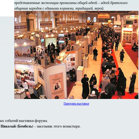
представленные экспозиции пронизаны общей идеей – идеей братского
общения народов с едиными корнями, традицией, верой.
Панорама выставки
ных событий выставки-форума.
к
Николай (Бембель)
– насельник этого монастыря.