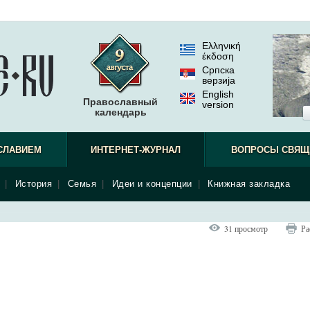
Ελληνική
έκδοση
Српска
верзиjа
English
Православный
version
календарь
СЛАВИЕМ
ИНТЕРНЕТ-ЖУРНАЛ
ВОПРОСЫ СВЯЩ
|
История
|
Семья
|
Идеи и концепции
|
Книжная закладка
31 просмотр
Ра