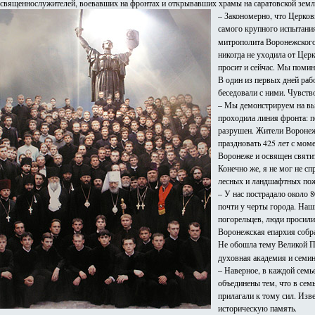
священнослужителей, воевавших на фронтах и открывавших храмы на саратовской земл
– Закономерно, что Церков
самого крупного испытания
митрополита Воронежского
никогда не уходила от Цер
просит и сейчас. Мы помин
В один из первых дней раб
беседовали с ними. Чувств
– Мы демонстрируем на выс
проходила линия фронта: п
разрушен. Жители Воронежа 
праздновать 425 лет с мом
Воронеже и освящен свят
Конечно же, я не мог не с
лесных и ландшафтных пожа
– У нас пострадало около 8
почти у черты города. Наш
погорельцев, люди просили
Воронежская епархия собра
Не обошла тему Великой П
духовная академия и семин
– Наверное, в каждой семь
объединены тем, что в сем
прилагали к тому сил. Изв
историческую память.