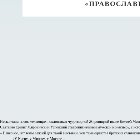
«ПРАВОСЛАВ
Нескончаем поток желающих поклониться чудотворной Жировицкой иконе Божией Матер
Святыню хранит Жировичский Успенский ставропигиальный мужской монастырь, с исто
– Наверное, нет темы важней для такой выставки, чем тема единства братских славянских
«У Киеву, у Минску, у Москве –