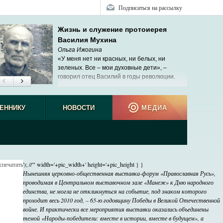
Подписаться на рассылку
Жизнь и служение протоиерея
Василия Мухина
Ольга Ижогина
«У меня нет ни красных, ни белых, ни
зеленых. Все – мои духовные дети», –
говорил отец Василий в годы революции.
ЕННИКУ
НОВОСТИ
МЕДИА
спечатать
'); //'" width='+pic_width+' height='+pic_height } }
Нынешняя церковно-общественная выставка-форум «Православная Русь»,
проводимая в Центральном выставочном зале «Манеж» к Дню народного
единства, не могла не откликнуться на событие, под знаком которого
проходит весь 2010 год, – 65-ю годовщину Победы в Великой Отечественной
войне. И практически все мероприятия выставки оказались объединены
темой «Народы-победители: вместе в истории, вместе в будущем», а