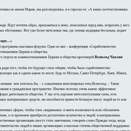
сетинка по имени Мария, мы разговорились, и я спросил ее: «А ваши соотечественники
юди. Идут почтить образ, приложиться к нему, помолиться перед ним, испросить у него
обстояниях. Вот уже более пяти веков там, где земная медицина бессильна, подает
дущее…»
й программы выставки-форума. Одно из них – конференция «Соработничество
оотношениям Церкви и общества.
ого отдела по взаимоотношениям Церкви и общества протоиерей
Всеволод Чаплин
ь ради того, чтобы это будущее стало общим, чтобы было соработничество
вующих как в одном каком-то месте, будь то Москва, Санкт-Петербург, Киев, Минск,
меньше, чем хотелось бы, – с сожалением констатировал отец Всеволод. – Такие
ияние в гражданском пространстве. Именно поэтому очень важно эффективно
ерах деятельности общества. У нас есть хорошие интеллектуальные силы, есть
льных материальных средств, ни способности привести большую массу людей на то или
твенных сферах, чтобы стать «видимыми» и иметь возможность ясно обозначить
ам, а со временем приобрести достаточное количество и людей, и материальных
ственные организации смогут стать заметными, говорить слово Правды тогда, когда
едставительство людей в наших организациях и высокая степень общественной поддержки.
т сказать слово Божией правды там, где этого особенно ждут люди, например по острым