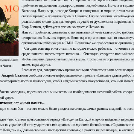
проблемам наркомании и распространения наркобизнеса. Но есть и вдохн
Всеволод. Например, в городе Кимры и священник, и миряне, в том числе
свежий пример – принятие судом в Нижнем Тагиле решения, освобождающе
роль мощное слово правды, которое звучало от духовенства и православн
Егор Бычков, действует в тесном контакте с Церковью.
Или вот проблемы, связанные с так называемой «гей-культурой», требов
центре наших больших городов. Лишь одна организация как-то откликнула
организованы публикации в СМИ. Остальные же православные организац
– Сегодня есть еще много тем, по которым можно работать, – отметил в 
среде, попытки пересмотреть историю… Очевидно, следует в полный голос я
Чтобы позиция православных была видна, чтобы она не ограничивалась л
имоотношениям
знаем, вера мертва.
од Чаплин
Реальных дел, совершаемых православными общественными организациями
в
Андрей Салмин
сообщил о новом информационном проекте «Спешите делать добро!»
благотворительности и милосердия, чтобы каждый человек почувствовал, что и он може
Россия молодая», поделился своими мыслями о необходимости активной работы среди 
ой среде.
нувших лет живая память…
дов с поля боя – все это можно было увидеть на стендах самых разных епархий, по зем
ов (так, силами православного отряда «Взвод» из Вятской епархии найдены и передан
иальных управлений с государственными архивами и музеями боевой славы (Саратовское 
т Победу» и «Делами своими и пастырским словом»; в рамках их реализации, в частнос