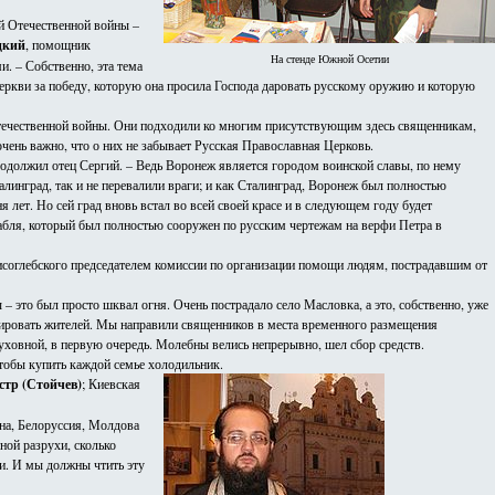
ой Отечественной войны –
цкий
, помощник
На стенде Южной Осетии
. – Собственно, эта тема
Церкви за победу, которую она просила Господа даровать русскому оружию и которую
 Отечественной войны. Они подходили ко многим присутствующим здесь священникам,
очень важно, что о них не забывает Русская Православная Церковь.
родолжил отец Сергий. – Ведь Воронеж является городом воинской славы, по нему
алинград, так и не перевалили враги; и как Сталинград, Воронеж был полностью
я лет. Но сей град вновь встал во всей своей красе и в следующем году будет
орабля, который был полностью сооружен по русским чертежам на верфи Петра в
рисоглебского председателем комиссии по организации помощи людям, пострадавшим от
 – это был просто шквал огня. Очень пострадало село Масловка, а это, собственно, уже
куировать жителей. Мы направили священников в места временного размещения
ховной, в первую очередь. Молебны велись непрерывно, шел сбор средств.
чтобы купить каждой семье холодильник.
стр (Стойчев)
; Киевская
ина, Белоруссия, Молдова
ной разрухи, сколько
и. И мы должны чтить эту