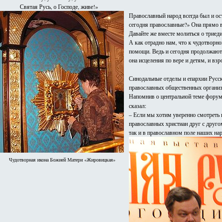
Святая Русь, о Господе, живе!»
Православный народ всегда был и ост
сегодня православные?» Она прямо в
Давайте же вместе молиться о триед
А как отрадно нам, что к чудотворно
помощи. Ведь и сегодня продолжаютс
она исцеления по вере и детям, и в
Синодальные отделы и епархии Русс
православных общественных организ
Напомнив о центральной теме форум
сказал:
– Если мы хотим уверенно смотреть 
православных христиан друг с друго
так и в православном поле наших на
Чудотворная икона Божией Матери «Жировицкая»