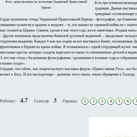
Фото, представленное на экспозиции Украинской Православной
Есть три основополагающие
Церкви
традиция. Данная выставка 
триединые составляющие у
Серди экспонатов стенда Украинской Православной Церкви – фотография, где блаженн
священнослужители в орденах и медалях – те, кто вышел из страшной войны не с опытом
как служитель Церкви. Снимок сделан в мае этого года, возле памятника «Родина-мать»
– Другие материалы представлены Киевской духовной академией, – продолжает экскур
студентами академии. Каждое 9 мая мы ходим на все выставки в Киеве, посвященные Дн
фронтовиков и Церкви во время войны. Я познакомился с одной сотрудницей музея; она
нательные кресты, которые солдаты вырезали из каких-то алюминиевых деталей и надева
А вот еще стенд с бесценными фотографиями, сделанными в военные годы и собранными
глазами солдат».
Отрадно, что сейчас, как свидетельствует выставка-форум «Православная Русь», все бол
вопиет к Богу. И все последующее – развитие этого опыта, опыта обращения к Господу.
4.7
3
Рейтинг:
Голосов:
Оценка:
1
2
3
4
5
6