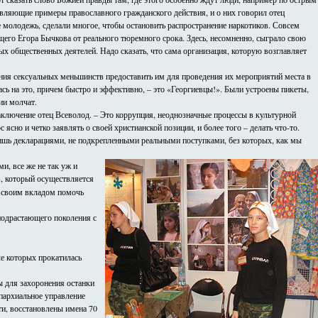
овляющие примеры православного гражданского действия, и о них говорил отец
 молодежь, сделали многое, чтобы остановить распространение наркотиков. Совсем
го Егора Бычкова от реального тюремного срока. Здесь, несомненно, сыграло свою
ых общественных деятелей. Надо сказать, что сама организация, которую возглавляет
ания сексуальных меньшинств предоставить им для проведения их мероприятий места в
сь на это, причем быстро и эффективно, – это «Георгиевцы!». Были устроены пикеты,
ии молчат.
заключение отец Всеволод. – Это коррупция, неоднозначные процессы в культурной
сно и четко заявлять о своей христианской позиции, и более того – делать что-то.
ишь декларациями, не подкрепленными реальными поступками, без которых, как мы
, все же не так уж и
, который осуществляется
т своим вкладом помочь
подрастающего поколения с
ле которых прокатилась
ы для захоронения останки
епархиальное управление
ти, восстановлены имена 70