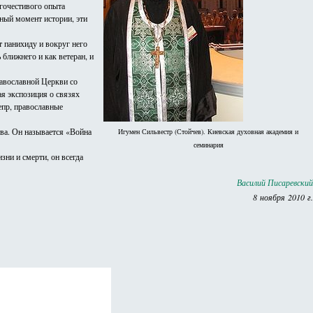
агочестивого опыта
тный момент истории, эти
 панихиду и вокруг него
ближнего и как ветеран, и
равославной Церкви со
я экспозиция о связях
епр, православные
ва. Он называется «Война
Игумен Сильвестр (Стойчев). Киевская духовная академия и
семинария
зни и смерти, он всегда
Василий Писаревский
8 ноября 2010 г.