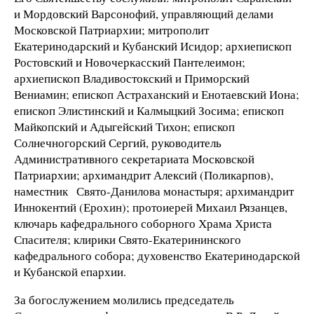
и Мордовский Варсонофий, управляющий делами
Московской Патриархии; митрополит
Екатеринодарский и Кубанский Исидор; архиепископ
Ростовский и Новочеркасский Пантелеимон;
архиепископ Владивостокский и Приморский
Вениамин; епископ Астраханский и Енотаевский Иона;
епископ Элистинский и Калмыцкий Зосима; епископ
Майкопский и Адыгейский Тихон; епископ
Солнечногорский Сергий, руководитель
Административного секретариата Московской
Патриархии; архимандрит Алексий (Поликарпов),
наместник Свято-Данилова монастыря; архимандрит
Иннокентий (Ерохин); протоиерей Михаил Рязанцев,
ключарь кафедрального соборного Храма Христа
Спасителя; клирики Свято-Екатерининского
кафедрального собора; духовенство Екатеринодарской
и Кубанской епархии.
За богослужением молились председатель