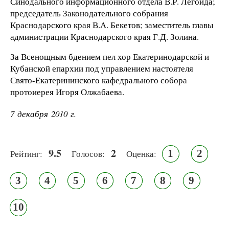
Синодального информационного отдела В.Р. Легойда;
председатель Законодательного собрания
Краснодарского края В.А. Бекетов; заместитель главы
администрации Краснодарского края Г.Д. Золина.
За Всенощным бдением пел хор Екатеринодарской и
Кубанской епархии под управлением настоятеля
Свято-Екатерининского кафедрального собора
протоиерея Игоря Олжабаева.
7 декабря 2010 г.
9.5
2
1
2
Рейтинг:
Голосов:
Оценка:
3
4
5
6
7
8
9
10