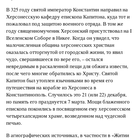
В 325 году святой император Константин направил на
Херсонесскую кафедру епископа Капитона, куда тот и
пожаловал под защитою военного отряда. В том же
году священномученик Херсонский присутствовал на I
Вселенском Соборе в Никее. Когда он увидел, что
малочисленная община херсонесских христиан
оказалась отторгнутой от городской жизни, то явил
чудо, свершившееся по вере его, – остался
невредимым в раскаленной пещи для обжига извести,
после чего многие обратились ко Христу. Святой
Капитон был утоплен язычниками во время его
путешествия на корабле из Херсонеса в
Константинополь. Случилось это 21 (или 22) декабря,
но память его празднуется 7 марта. Мощи блаженного
епископа покоились в посвященном ему херсонесском
четырехапсидном храме, возведенном над чудесной
печью.
В агиографических источниках, в частности в «Житии