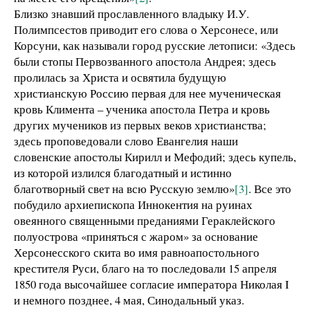
Близко знавший прославленного владыку И.У.
Полимпсестов приводит его слова о Херсонесе, или
Корсуни, как называли город русские летописи: «Здесь
были стопы Первозванного апостола Андрея; здесь
пролилась за Христа и освятила будущую
христианскую Россию первая для нее мученическая
кровь Климента – ученика апостола Петра и кровь
других мучеников из первых веков христианства;
здесь проповедовали слово Евангелия наши
словенские апостолы Кирилл и Мефодий; здесь купель,
из которой излился благодатный и истинно
благотворный свет на всю Русскую землю»
[3]
. Все это
побудило архиепископа Иннокентия на руинах
овеянного священными преданиями Гераклейского
полуострова «приняться с жаром» за основание
Херсонесского скита во имя равноапостольного
крестителя Руси, благо на то последовали 15 апреля
1850 года высочайшее согласие императора Николая I
и немного позднее, 4 мая, Синодальный указ.