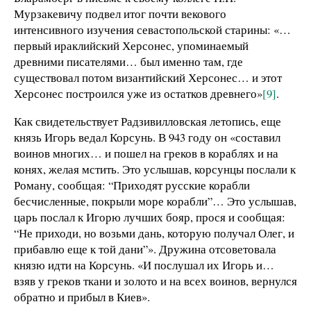
Мурзакевичу подвел итог почти векового
интенсивного изучения севастопольской старины: «…
первый ираклийский Херсонес, упоминаемый
древними писателями… был именно там, где
существовал потом византийский Херсонес… и этот
Херсонес построился уже из остатков древнего»
[9]
.
Как свидетельствует Радзивилловская летопись, еще
князь Игорь ведал Корсунь. В 943 году он «составил
воинов многих… и пошел на греков в кораблях и на
конях, желая мстить. Это услышав, корсунцы послали к
Роману, сообщая: “Приходят русские корабли
бесчисленные, покрыли море корабли”… Это услышав,
царь послал к Игорю лучших бояр, прося и сообщая:
“Не приходи, но возьми дань, которую получал Олег, и
прибавлю еще к той дани”». Дружина отсоветовала
князю идти на Корсунь. «И послушал их Игорь и…
взяв у греков ткани и золото и на всех воинов, вернулся
обратно и прибыл в Киев».