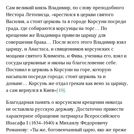
Сам великий князь Владимир, по слову преподобного
Нестора Летописца, «крестился в церкви святого
Василия, а стоит церковь та в городе Корсуни посреди
града, где собираются корсунцы на торг… По
крещении же Владимира привели царицу для
совершения брака… После всего этого Владимир взял
царицу, и Анастаса, и священников корсунских с
мощами святого Климента, и Фива, ученика его, взял и
сосуды церковные и иконы на благословение себе.
Поставил и церковь в Корсуни на горе, которую
насыпали посреди города; стоит церковь та и
доныне… Корсунь же отдал грекам как вено за царицу,
а сам вернулся в Киев»
[10]
.
Благодарная память о корсунском крещении никогда
не оставляла русскую державу. Достаточно привести
характерное обращение патриарха Всероссийского
Иоасафа I (1634–1640) к Михаилу Федоровичу
Романову: «Ты же, боговенчанный царю, яко же преже