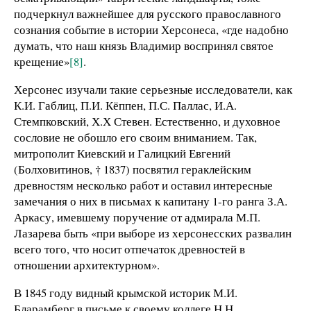
подчеркнул важнейшее для русского православного
сознания событие в истории Херсонеса, «где надобно
думать, что наш князь Владимир воспринял святое
крещение»
[8]
.
Херсонес изучали такие серьезные исследователи, как
К.И. Габлиц, П.И. Кёппен, П.С. Паллас, И.А.
Стемпковский, Х.Х Стевен. Естественно, и духовное
сословие не обошло его своим вниманием. Так,
митрополит Киевский и Галицкий Евгений
(Болховитинов, † 1837) посвятил гераклейским
древностям несколько работ и оставил интересные
замечания о них в письмах к капитану 1-го ранга З.А.
Аркасу, имевшему поручение от адмирала М.П.
Лазарева быть «при выборе из херсонесских развалин
всего того, что носит отпечаток древностей в
отношении архитектурном».
В 1845 году видный крымской историк М.И.
Бларамберг в письме к своему коллеге Н.Н.