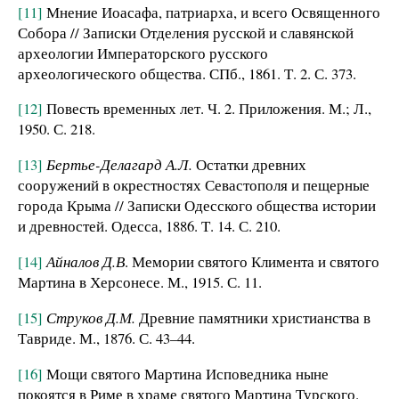
[11]
Мнение Иоасафа, патриарха, и всего Освященного
Собора // Записки Отделения русской и славянской
археологии Императорского русского
археологического общества. СПб., 1861. Т. 2. С. 373.
[12]
Повесть временных лет. Ч. 2. Приложения. М.; Л.,
1950. С. 218.
[13]
Бертье-Делагард А.Л.
Остатки древних
сооружений в окрестностях Севастополя и пещерные
города Крыма // Записки Одесского общества истории
и древностей. Одесса, 1886. Т. 14. С. 210.
[14]
Айналов Д.В
. Мемории святого Климента и святого
Мартина в Херсонесе. М., 1915. С. 11.
[15]
Струков Д.М.
Древние памятники христианства в
Тавриде. М., 1876. С. 43–44.
[16]
Мощи святого Мартина Исповедника ныне
покоятся в Риме в храме святого Мартина Турского.