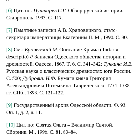
[6]
Цит. по:
Пушкарев С.Г.
Обзор русской истории.
Ставрополь, 1993. С. 117.
[7]
Памятные записки А.В. Храповицкого, статс-
секретаря императрицы Екатерины II. М., 1990. С. 30.
[8]
См.:
Броневский М.
Описание Крыма (Tartaria
descriptio) // Записки Одесского общества истории и
древностей. Одесса, 1867. Т. 6. С. 341–342;
Тункина И.В.
Русская наука о классических древностях юга России.
С. 500;
Дубровин Н.Ф.
Бумаги князя Григория
Александровича Потемкина-Таврического. 1774–1788
гг. СПб., 1893. С. 121–122.
[9]
Государственный архив Одесской области. Ф. 93.
Оп. 1, д. 2, л. 11.
[10]
Цит. по: Святая Ольга – Владимир Святой.
Сборник. М., 1996. С. 81, 83–84.