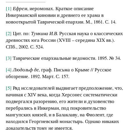
[1]
Ефрем
, иеромонах. Краткое описание
Инкерманской киновии и древнего ее храма в
новооткрытой Таврической епархии. М., 1861. С. 14.
[2]
Цит. по:
Тункина И.В.
Русская наука о классических
древностях юга России (XVIII – середина XIX вв.).
СПб., 2002. С. 524.
[3]
Таврические епархиальные ведомости. 1895. № 34.
[4]
Людольф де,
граф
.
Письма о Крыме // Русское
обозрение. 1892. Март. С. 157.
[5]
Ряд исследователей выдвигает предположение, что,
начиная с XIV века, когда Херсонес систематически
подвергался разорению, его жители и духовенство
перебрались в Инкерман, под покровительство
мангупских князей, и в Балаклаву, на Фиолент, где
находился Георгиевский монастырь. Однако никаких
доказательств тому не имеется.