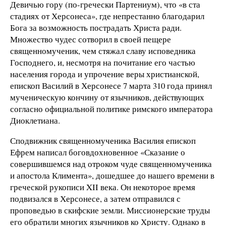
Девичью гору (по-гречески Партениум), что «в ста
стадиях от Херсонеса», где непрестанно благодарил
Бога за возможность пострадать Христа ради.
Множество чудес сотворил в своей пещере
священномученик, чем стяжал славу исповедника
Господнего, и, несмотря на почитание его частью
населения города и упрочение веры христианской,
епископ Василий в Херсонесе 7 марта 310 года принял
мученическую кончину от язычников, действующих
согласно официальной политике римского императора
Диоклетиана.
Сподвижник священномученика Василия епископ
Ефрем написал боговдохновенное «Сказание о
совершившемся над отроком чуде священномученика
и апостола Климента», дошедшее до нашего времени в
греческой рукописи XII века. Он некоторое время
подвизался в Херсонесе, а затем отправился с
проповедью в скифские земли. Миссионерские труды
его обратили многих язычников ко Христу. Однако в