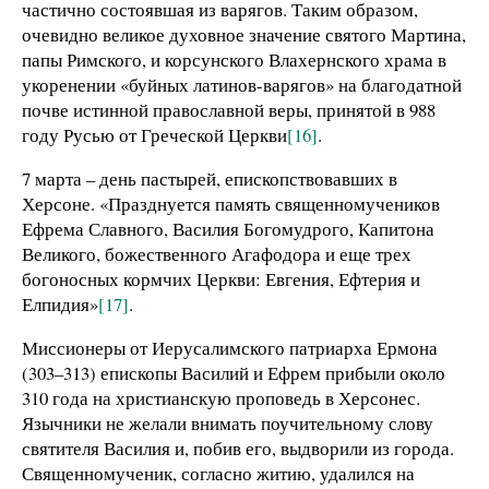
частично состоявшая из варягов. Таким образом,
очевидно великое духовное значение святого Мартина,
папы Римского, и корсунского Влахернского храма в
укоренении «буйных латинов-варягов» на благодатной
почве истинной православной веры, принятой в 988
году Русью от Греческой Церкви
[16]
.
7 марта – день пастырей, епископствовавших в
Херсоне. «Празднуется память священномучеников
Ефрема Славного, Василия Богомудрого, Капитона
Великого, божественного Агафодора и еще трех
богоносных кормчих Церкви: Евгения, Ефтерия и
Елпидия»
[17]
.
Миссионеры от Иерусалимского патриарха Ермона
(303–313) епископы Василий и Ефрем прибыли около
310 года на христианскую проповедь в Херсонес.
Язычники не желали внимать поучительному слову
святителя Василия и, побив его, выдворили из города.
Священномученик, согласно житию, удалился на