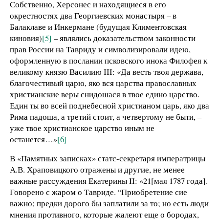
Собственно, Херсонес и находящиеся в его
окрестностях два Георгиевских монастыря – в
Балаклаве и Инкермане (будущая Климентовская
киновия)
[5]
– являлись доказательством законности
прав России на Тавриду и символизировали идею,
оформленную в послании псковского инока Филофея к
великому князю Василию III: «Да весть твоя держава,
благочестивый царю, яко вся царства православных
христианские веры снидошася в твое едино царство.
Един ты во всей поднебесной христианом царь, яко два
Рима падоша, а третий стоит, а четвертому не быти, –
уже твое христианское царство иным не
останется…»
[6]
В «Памятных записках» статс-секретаря императрицы
А.В. Храповицкого отражены и другие, не менее
важные рассуждения Екатерины II: «21[мая 1787 года].
Говорено с жаром о Тавриде. “Приобретение сие
важно; предки дорого бы заплатили за то; но есть люди
мнения противного, которые жалеют еще о бородах,