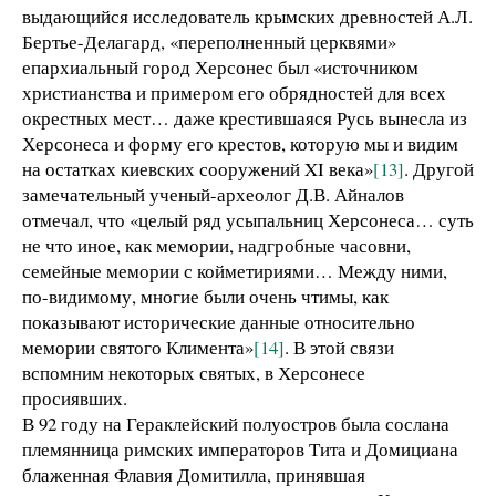
выдающийся исследователь крымских древностей А.Л.
Бертье-Делагард, «переполненный церквями»
епархиальный город Херсонес был «источником
христианства и примером его обрядностей для всех
окрестных мест… даже крестившаяся Русь вынесла из
Херсонеса и форму его крестов, которую мы и видим
на остатках киевских сооружений XI века»
[13]
. Другой
замечательный ученый-археолог Д.В. Айналов
отмечал, что «целый ряд усыпальниц Херсонеса… суть
не что иное, как мемории, надгробные часовни,
семейные мемории с койметириями… Между ними,
по-видимому, многие были очень чтимы, как
показывают исторические данные относительно
мемории святого Климента»
[14]
. В этой связи
вспомним некоторых святых, в Херсонесе
просиявших.
В 92 году на Гераклейский полуостров была сослана
племянница римских императоров Тита и Домициана
блаженная Флавия Домитилла, принявшая