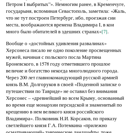
Петром I выбритых”». Немногим ранее, в Кременчуге,
государыня, вспоминая Севастополь, заметила: «Жаль,
что не тут построен Петербург, ибо, проезжая сии
места, воображаются времена Владимира I, в кои
много было обитателей в здешних странах»
[7]
.
Вообще о «достойных удивления развалинах»
Херсонеса писало не одно поколение просвещенных
мужей, начиная с польского посла Мартина
Броневского, в 1578 году отметившего прошлое
величие и богатство некогда многолюдного города.
Через 200 лет главнокомандующий русской армией
князь В.М. Долгоруков в своей «Поденной записке о
путешествии по Тавриде» не оставил без внимания
Херсонес – «древнейший во всем Крыму, основанный
во время еще монархии персидской и знаменитый по
крещению в нем великого князя российского
Владимира». Полковник Н.И. Корсаков, по приказу
светлейшего князя Г.А. Потемкина «прилежно
осматривающий» таврические ландшафты, тоже