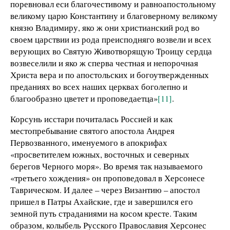
поревновал еси благочестивому и равноапостольному
великому царю Константину и благоверному великому
князю Владимиру, яко ж они христианский род во
своем царствии из рода преисподняго возвели и всех
верующих во Святую Животворящую Троицу сердца
возвеселили и яко ж сперва честная и непорочная
Христа вера и по апостольских и богоутвержденных
преданиях во всех наших церквах боголепно и
благообразно цветет и проповедаетца»
[11]
.
Корсунь исстари почиталась Россией и как
местопребывание святого апостола Андрея
Первозванного, именуемого в апокрифах
«просветителем южных, восточных и северных
берегов Черного моря». Во время так называемого
«третьего хождения» он проповедовал в Херсонесе
Таврическом. И далее – через Византию – апостол
пришел в Патры Ахайские, где и завершился его
земной путь страданиями на косом кресте. Таким
образом, колыбель Русского Православия Херсонес