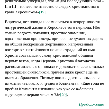
решительно утверждал, что «в два последующих века –
II и III – ничего не известно о следах христианства в
краю Херсонском»
[19]
.
Впрочем, нет повода и сомневаться в непрерывности
литургической жизни в Херсонесе того периода. Ибо
только радость покаяния, крестное знамение,
вдохновенная проповедь, принесение духовных даров
на общий бескровный жертвенник, напряженный
восторг от настойчивого поиска страданий во имя
Христа составляли основу христианской общины
первых веков, когда Церковь Христова благодатно
располагалась в «горницах» и довольствовалась только
простейшей символикой, причем даже крест еще не
имел изображения. Потому вполне достоверны слова
из жития «великого и ч
у
дного Климента»: «Еще года не
пребыл Климент в изгнании, как уже
созидаются
верующими
церкви числом 75»
[20]
.
Продолжение