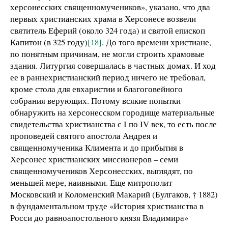
херсонесских священномучеников», указано, что два
первых христианских храма в Херсонесе возвели
святитель Еферий (около 324 года) и святой епископ
Капитон (в 325 году)
[18]
. До того времени христиане,
по понятным причинам, не могли строить храмовые
здания. Литургия совершалась в частных домах. И ход
ее в раннехристианский период ничего не требовал,
кроме стола для евхаристии и благоговейного
собрания верующих. Потому всякие попытки
обнаружить на херсонесском городище материальные
свидетельства христианства с I по IV век, то есть после
проповедей святого апостола Андрея и
священномученика Климента и до прибытия в
Херсонес христианских миссионеров – семи
священномучеников Херсонесских, выглядят, по
меньшей мере, наивными. Еще митрополит
Московский и Коломенский Макарий (Булгаков, † 1882)
в фундаментальном труде «История христианства в
Росси до равноапостольного князя Владимира»