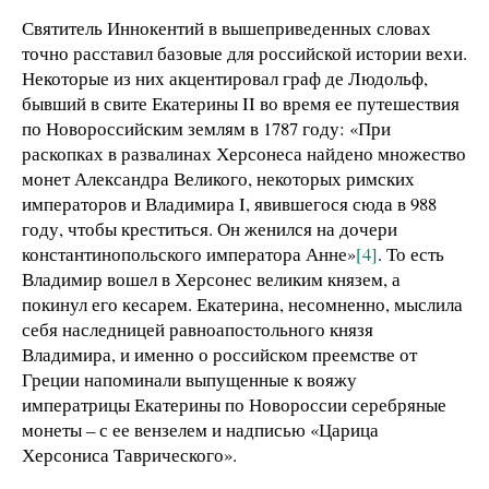
Святитель Иннокентий в вышеприведенных словах
точно расставил базовые для российской истории вехи.
Некоторые из них акцентировал граф де Людольф,
бывший в свите Екатерины II во время ее путешествия
по Новороссийским землям в 1787 году: «При
раскопках в развалинах Херсонеса найдено множество
монет Александра Великого, некоторых римских
императоров и Владимира I, явившегося сюда в 988
году, чтобы креститься. Он женился на дочери
константинопольского императора Анне»
[4]
. То есть
Владимир вошел в Херсонес великим князем, а
покинул его кесарем. Екатерина, несомненно, мыслила
себя наследницей равноапостольного князя
Владимира, и именно о российском преемстве от
Греции напоминали выпущенные к вояжу
императрицы Екатерины по Новороссии серебряные
монеты – с ее вензелем и надписью «Царица
Херсониса Таврического».