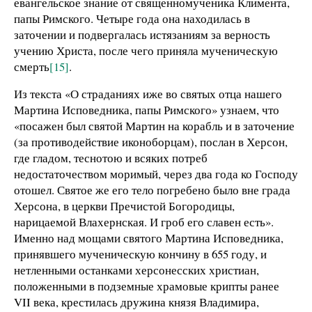
евангельское знание от священномученика Климента,
папы Римского. Четыре года она находилась в
заточении и подвергалась истязаниям за верность
учению Христа, после чего приняла мученическую
смерть
[15]
.
Из текста «О страданиях иже во святых отца нашего
Мартина Исповедника, папы Римского» узнаем, что
«посажен был святой Мартин на корабль и в заточение
(за противодействие иконоборцам), послан в Херсон,
где гладом, теснотою и всяких потреб
недостаточеством моримый, через два года ко Господу
отошел. Святое же его тело погребено было вне града
Херсона, в церкви Пречистой Богородицы,
нарицаемой Влахернская. И гроб его славен есть».
Именно над мощами святого Мартина Исповедника,
принявшего мученическую кончину в 655 году, и
нетленными останками херсонесских христиан,
положенными в подземные храмовые крипты ранее
VII века, крестилась дружина князя Владимира,