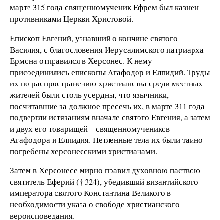
марте 315 года священномученик Ефрем был казнен
противниками Церкви Христовой.
Епископ Евгений, узнавший о кончине святого
Василия, с благословения Иерусалимского патриарха
Ермона отправился в Херсонес. К нему
присоединились епископы Агафодор и Елпидий. Труды
их по распространению христианства среди местных
жителей были столь усердны, что язычники,
посчитавшие за должное пресечь их, в марте 311 года
подвергли истязаниям вначале святого Евгения, а затем
и двух его товарищей – священномучеников
Агафодора и Елпидия. Нетленные тела их были тайно
погребены херсонесскими христианами.
Затем в Херсонесе мирно правил духовною паствою
святитель Еферий († 324), убедивший византийского
императора святого Константина Великого в
необходимости указа о свободе христианского
вероисповедания.