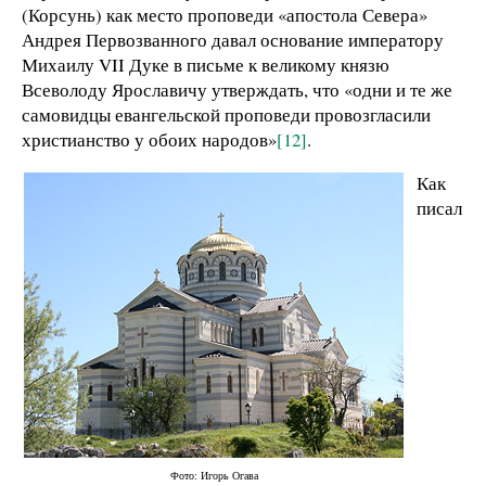
(Корсунь) как место проповеди «апостола Севера»
Андрея Первозванного давал основание императору
Михаилу VII Дуке в письме к великому князю
Всеволоду Ярославичу утверждать, что «одни и те же
самовидцы евангельской проповеди провозгласили
христианство у обоих народов»
[12]
.
Как
писал
Фото: Игорь Огава