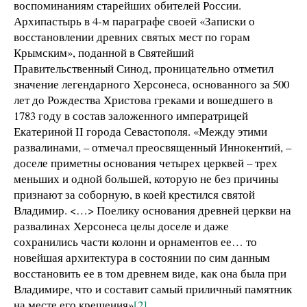
воспоминаниям старейших обителей России.
Архипастырь в 4-м параграфе своей «Записки о
восстановлении древних святых мест по горам
Крымским», поданной в Святейший
Правительственный Синод, проницательно отметил
значение легендарного Херсонеса, основанного за 500
лет до Рождества Христова греками и вошедшего в
1783 году в состав заложенного императрицей
Екатериной II города Севастополя. «Между этими
развалинами, – отмечал преосвященный Иннокентий, –
доселе приметны основания четырех церквей – трех
меньших и одной большей, которую не без причины
признают за соборную, в коей крестился святой
Владимир. <…> Поелику основания древней церкви на
развалинах Херсонеса целы доселе и даже
сохранились части колонн и орнаментов ее… то
новейшая архитектура в состоянии по сим данным
восстановить ее в том древнем виде, как она была при
Владимире, что и составит самый приличный памятник
на месте его крещения»
[2]
.