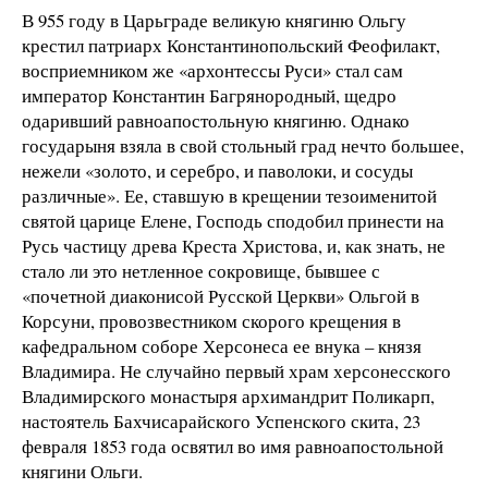
В 955 году в Царьграде великую княгиню Ольгу
крестил патриарх Константинопольский Феофилакт,
восприемником же «архонтессы Руси» стал сам
император Константин Багрянородный, щедро
одаривший равноапостольную княгиню. Однако
государыня взяла в свой стольный град нечто большее,
нежели «золото, и серебро, и паволоки, и сосуды
различные». Ее, ставшую в крещении тезоименитой
святой царице Елене, Господь сподобил принести на
Русь частицу древа Креста Христова, и, как знать, не
стало ли это нетленное сокровище, бывшее с
«почетной диаконисой Русской Церкви» Ольгой в
Корсуни, провозвестником скорого крещения в
кафедральном соборе Херсонеса ее внука – князя
Владимира. Не случайно первый храм херсонесского
Владимирского монастыря архимандрит Поликарп,
настоятель Бахчисарайского Успенского скита, 23
февраля 1853 года освятил во имя равноапостольной
княгини Ольги.