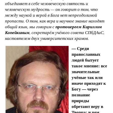
объединяет в себе человеческую святость и
человеческую мудрость — он говорит о том, что
между наукой и верой в Бога нет непреодолимой
пропасти. О том, как вера и научное знание находят
общий язык, мы говорим с
протоиереем Кириллом
Копейкиным
, секретарём учёного совета СПбДАиС,
настоятелем двух университетских храмов.
— Среди
православных
людей бытует
такое мнение: все
значительные
учёные так или
иначе приходят к
Богу — через
познание
природы
обретают веру в
Творца; и чем