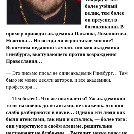
более учёный
велик, тем более
он преуспел в
богопознании. В
пример приводят академика Павлова, Ломоносова,
Ньютона… Но всегда ли верно такое мнение?
Вспомним недавний случай: письмо академика
Гинзбурга, выступающего против возрождения
Православия…
— Это письмо писал не один академик Гинзбург… Там
было не менее десяти авторов, и все академики,
профессора…
— Тем более!.. Что же получается? Уж академиков-
то не назовёшь дилетантами, не скажешь, что они
слабо разбираются в науке… Однако эти люди как
были атеистами, так ими и остались, — более того:
они упорствуют в своём атеизме, решительно
настаивают на безбожии… Выходит, наука вовсе не