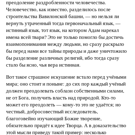
преодоление раздробленности человечества.
Человечество, как известно, разделилось после
строительства Вавилонской башни, — но нельзя ли
вернуть утраченный тогда первоначальный язык, —
истинный язык, тот язык, на котором Адам нарекал
имена всей твари? Это не только помогло бы достичь
взаимопонимания между людьми, но сразу раскрыло
бы перед нами все тайны природы и даже уничтожило
бы разделение различных религий, ибо тогда сразу
стало бы ясно, чья вера истинная.
Вот такое страшное искушение встало перед учёными
мира; оно стоит и поныне: до сих пор каждый учёный
должен преодолевать соблазн собственными силами,
не от Бога, получить власть над природой. Кто-то
может его преодолеть — кому-то это не удаётся; но
честный, добросовестный исследователь,
благоговейно изучающий Божие творение,
обязательно придёт к идее Творца. А в доказательство
этой мысли приведу такой пример: несколько