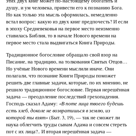
этих двух книг может по-настоящему обогатить и
душу, и ум человека, привести его к познанию Бога.
Но как только эта мысль оформилась, немедленно
встал вопрос: какую из двух книг предпочесть? И если
в эпоху Средневековья на первое место неизменно
ставилась Библия, то в начале Нового времени на
первое место стала выдвигаться Книга Природы.
Традиционное богословие обращало свой взор на
Писание, на традицию, на толкования Святых Отцов…
Но учёные Нового времени мыслили иначе. Они
полагали, что познание Книги Природы поможет
решить две главные задачи, которые, по их мнению, не
решило традиционное богословие. Первая нерешённая
задача — преодоление последствий грехопадения.
Господь сказал Адаму:
«В поте лица твоего будешь
есть хлеб, доколе не возвратишься в землю, из
которой ты взят»
(Быт. 3, 19), — так не сможет ли
наука облегчить труды сынам Адама и совсем стереть
пот с их лица?.. И вторая нерешённая задача —