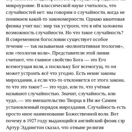
микроуровне. В классической науке считалось, что
случайностей нет: мы говорим о случайности, когда не
понимаем какой-то закономерности. Однако квантовая
физика учит нас: мир так устроен, что в нём заложена
возможность случайности. Но что такое случайность?
В современном богословии существует особое
течение — так называемая «волюнтативная теология»,
или «теология воли». Представители этой линии
считают, что главное свойство Бога — это Его
всемогущая воля, а поскольку Бог всемогущ, то он
может устроить всё что угодно. Есть некие законы
мироздания, а если что-то отклоняется от этого закона,
то что это такое? — это чудо, или то, что учёные
называют случайностью. Значит, случайность, или
чудо, — это вмешательство Творца в Им же Самим
установленный порядок мироздания. Случайность есть
просто иное наименование Божественной воли. Вот
почему в 1927 году выдающийся английский физик сэр
Артур Эддингтон сказал, что отныне религия