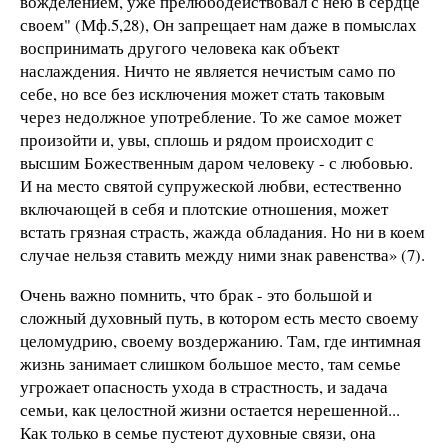
вожделением, уже прелюбодействовал с нею в сердце
своем" (Мф.5,28), Он запрещает нам даже в помыслах
воспринимать другого человека как объект
наслаждения. Ничто не является нечистым само по
себе, но все без исключения может стать таковым
через недолжное употребление. То же самое может
произойти и, увы, сплошь и рядом происходит с
высшим Божественным даром человеку - с любовью.
И на место святой супружеской любви, естественно
включающей в себя и плотские отношения, может
встать грязная страсть, жажда обладания. Но ни в коем
случае нельзя ставить между ними знак равенства» (7).
Очень важно помнить, что брак - это большой и
сложный духовный путь, в котором есть место своему
целомудрию, своему воздержанию. Там, где интимная
жизнь занимает слишком большое место, там семье
угрожает опасность ухода в страстность, и задача
семьи, как целостной жизни остается нерешенной...
Как только в семье пустеют духовные связи, она