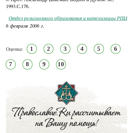
1993.С.176.
Отдел религиозного образования и катехизации РПЦ
6 февраля 2006 г.
1
2
3
4
5
6
Оценка:
7
8
9
10