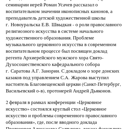
семинарии иерей Роман Усачев рассказал о
воспитательном значении иконописных канонов, а
преподаватель детской художественной школы
г. Новоуральска Е.В. Швыдкая - о роли православного
религиозного искусства в системе начального
художественного образования. Проблеме
музыкального церковного искусства в современном
воспитательном процессе был посвящен доклад
регента Архиерейского мужского хора Свято-
Духосошественского кафедрального собора
г. Саратова А.Г. Занорин. С докладом о хоре донских
казаков под управлением С.A. Жарова выступил
настоятель Благовещенской церкви (Санкт-Петербург,
Васильевский о-в), протоиерей Андрей Дьяконов.
2 февраля в рамках конференции «Церковное
искусство» состоялся круглый стол «Церковное
искусство и проблемы современного православного
образования», где, после вводного доклада
Протоиерея Александра Салтыкова, декана факультета