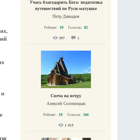
Учась благодарить Бога: педагогика
путешествий по Руси-матушке
Петр Давыдов
Рейтинг:
10
Голосов:
82
них,
мий
597
1
их
 и
Свеча на ветру
Алексей Солоницын
е
Рейтинг:
10
Голосов:
166
1 915
изи