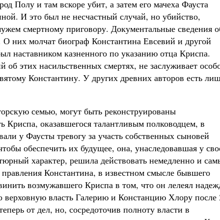
од Полу и там вскоре убит, а затем его мачеха Фауста
нной. И это был не несчастный случай, но убийство,
мужем смертному приговору. Документальные сведения о
. О них молчат биограф Константина Евсевий и другой
ыл наставником казненного по указанию отца Криспа.
 об этих насильственных смертях, не заслуживает особ
вятому Константину. У других древних авторов есть ли
торскую семью, могут быть реконструированы
ть Криспа, оказавшегося талантливым полководцем, в
вали у Фаусты тревогу за участь собственных сыновей
чтобы обеспечить их будущее, она, унаследовавшая у сво
тюрный характер, решила действовать немедленно и са
 правления Константина, в известном смысле бывшего
винить возмужавшего Криспа в том, что он лелеял надеж
о верховную власть Галерию и Констанцию Хлору после 
теперь от дел, но, сосредоточив полноту власти в