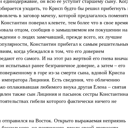
и единодержавие, он всю ее уступит старшему сыну. Ког
обирается уходить, то Крисп будто бы решил прибегнуть 
овлечь в заговор мачеху, которой предлагалось поменят
 Константин поверил клевете, тем более что в свое время
вовала отцом, сообщив о замышляемом им покушении на
ждении о людях замечавший, прежде всего, их лучшие
 популярности, Константин прибегал к самым решительны
виям, когда убеждался в том, что его доверием
редают его самого. И на этот раз жертвой его гнева внача
н испытывал ранее безграничное доверие, а затем – его
 поверженному в горе из-за смерти сына, вдовой Криспа
о императора Лициния. Есть сведения, что обличению
ько оплакивавшая любимого внука другая Елена – святая
щвлен также сын Лициния и пасынок сестры Константина
тоятельствах гибели которого фактически ничего не
и отправился на Восток. Открыто выражаемая неприязнь
бессильного, но почтенного, ввиду своей древности,