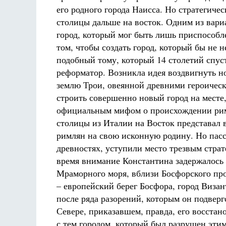
его родного города Наисса. Но стратегиче
столицы дальше на восток. Одним из вари
город, который мог быть лишь приспособле
том, чтобы создать город, который бы не 
подобный тому, который 14 столетий спус
реформатор. Возникла идея воздвигнуть н
землю Трои, овеянной древними героичес
строить совершенно новый город на месте
официальным мифом о происхождении римл
столицы из Италии на Восток представал
римлян на свою исконную родину. Но пасс
древностях, уступили место трезвым стра
время внимание Константина задержалось 
Мраморного моря, вблизи Босфорского про
– европейский берег Босфора, город Виза
после ряда разорений, которым он подвер
Севере, приказавшем, правда, его восстано
с тем городом, который был разрушен эти