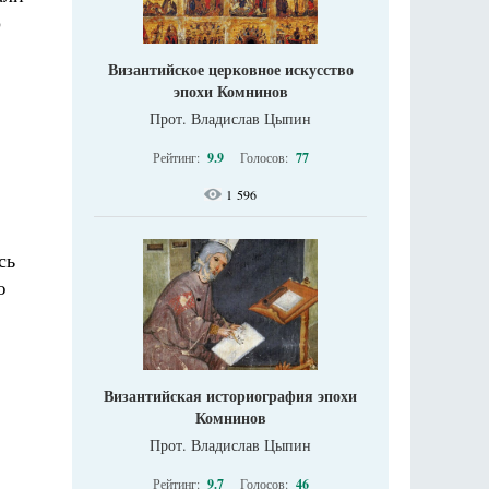
р
Византийское церковное искусство
эпохи Комнинов
Прот. Владислав Цыпин
,
Рейтинг:
9.9
Голосов:
77
1 596
сь
ю
Византийская историография эпохи
Комнинов
Прот. Владислав Цыпин
Рейтинг:
9.7
Голосов:
46