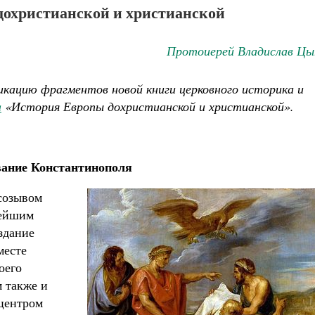
дохристианской и христианской
Протоиерей Владислав Цы
кацию фрагментов новой книги церковного историка и
а
«История Европы дохристианской и христианской».
ание Константинополя
созывом
нейшим
здание
месте
оего
 также и
 центром