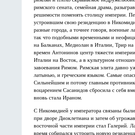
римского сената, семейная драма, разыграв
решимости поменять столицу империи. Пе
устроившим свою резиденцию в Никомидии
разные города, а точнее говоря, военные л
так что подобными временными и неофиц
на Балканах, Медиолан в Италии, Трир на
времен Антонинов центр тяжести империи
Италии на Восток, а в культурном отнош
завоевания Римом. Римская элита давно у
латынью, и греческим языком. Самые опас
Сильнейшим и потому главным противнико
воцарением Сасанидов сбросила с себя вм
вновь стала Ираном.
С Никомидией у императора связаны были
при дворе Диоклетиана и затем об угрожа
восточной части империи стал Галерий. 
время собирался устроить новую резиден