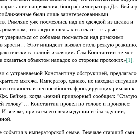
 нарастание напряжения, биограф императора Дж. Бейке
 приближенные были лишь заинтересованными
тв. Римляне уже посмеялись над их одеждой из шелка и
 римлянам, что люди в шелках и атласе – старые
т удержаться от соблазна посмеяться над римскими
 ярости… Этот инцидент вызвал столь резкую реакцию
практически в полной изоляции. Сам Константин не мог
не оказаться объектом нападок со стороны прохожих»
[1]
.
зи с устраиваемой Константину обструкцией, предлагало
рытого мятежа. Император, однако, не находил ситуаци
, неготовность и неспособность фрондирующих римлян к
Дж. Бейкер, когда «некий придворный сообщил: “Статую
ей голову”… Константин провел по голове и произнес:
. И все же, при всем его великодушии и благодушии,
зной.
 события в императорской семье. Вначале старший сын