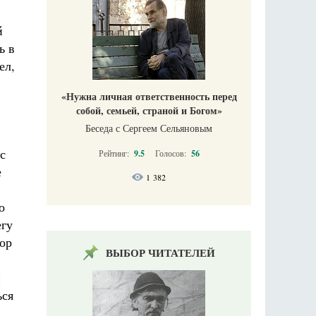
й
ь в
ел,
«Нужна личная ответственность перед
собой, семьей, страной и Богом»
Беседа с Сергеем Сельяновым
с
Рейтинг:
9.5
Голосов:
56
е
1 382
о
егу
ор
ВЫБОР ЧИТАТЕЛЕЙ
и
ься