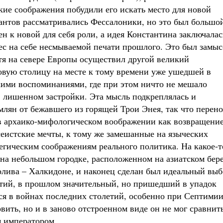
ские соображения побудили его искать место для новой
антов рассматривались Фессалоники, но это был большо
н к новой для себя роли, а идея Константина заключалас
нес на себе несмываемой печати прошлого. Это был замыс
тя на севере Европы осуществил другой великий
овую столицу на месте к тому времени уже ушедшей в
кими воспоминаниями, где при этом ничто не мешало
, лишенном застройки. Эта мысль подкреплялась и
ян от бежавшего из горящей Трои Энея, так что перено
 в архаико-мифологическом воображении как возвращени
еистские мечты, к тому же замешанные на языческих
тегическим соображениям реального политика. На какое-т
на небольшом городке, расположенном на азиатском бер
лива – Халкидоне, и наконец сделан был идеальный выб
нтий, в прошлом значительный, но пришедший в упадок
гся в войнах последних столетий, особенно при Септими
вить, но и в заново отстроенном виде он не мог сравнит
м императором.