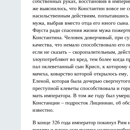
собственных руках, восстановив в импери
же выяснилось, что Константин вовсе не с
насильственным действиям, попытавшись в
мужа, выбрав вместо отца его юного сына.
Фауста ради спасения жизни мужа пожерт
Константина. Человек доверчивый, при су
качества, что немало способствовало его
если не сказать – скоропалительным, дейст
злоупотребляют во вред, тем более когда п
пал оклеветанный сын Крисп, к которому о
мачеха, коварство которой открылось ему,
Еленой, которая была дочерью свергнутог
преступной клеветы способствовала и гор
мать императора. В том же году был умер
Констанции – подросток Лициниан, об обс
известно.
В конце 326 года император покинул Рим 
римлян и плохо скрываемое недружелюбие 