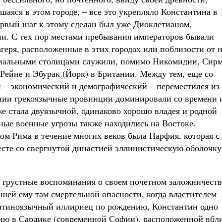
шаяся в этом городе, – все это укрепляло Константина в
рвый шаг к этому сделан был уже Диоклетианом,
. С тех пор местами пребывания императоров бывали
агеря, расположенные в этих городах или поблизости от 
иальными столицами служили, помимо Никомидии, Сир
 Рейне и Эбурак (Йорк) в Британии. Между тем, еще со
 – экономический и демографический – переместился из
ении грекоязычные провинции доминировали со времени 
же стала двуязычной, одинаково хорошо владея и родной
ные военные угрозы также находились на Востоке.
м Рима в течение многих веков была Парфия, которая с
есте со свергнутой династией эллинистическую оболочку
 грустные воспоминания о своем почетном заложничеств
вшей ему там смертельной опасности, когда властителем
Латиноязычный иллириец по рождению, Константин одно
цию в Сардике (современной Софии), расположенной вбл