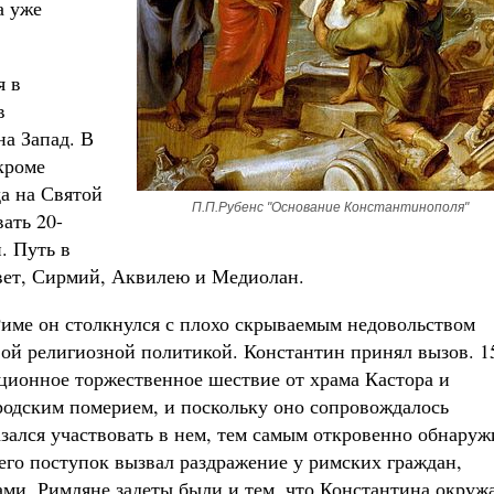
а уже
я в
в
на Запад. В
 кроме
да на Святой
П.П.Рубенс "Основание Константинополя"
ать 20-
. Путь в
свет, Сирмий, Аквилею и Медиолан.
Риме он столкнулся с плохо скрываемым недовольством
вой религиозной политикой. Константин принял вызов. 1
иционное торжественное шествие от храма Кастора и
родским померием, и поскольку оно сопровождалось
ался участвовать в нем, тем самым откровенно обнаруж
его поступок вызвал раздражение у римских граждан,
ми. Римляне задеты были и тем, что Константина окруж