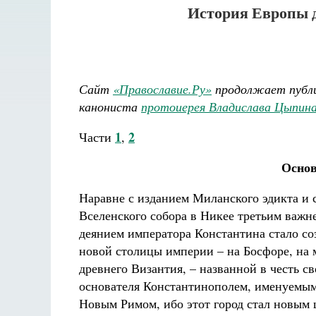
История Европы 
Сайт
«Православие.Ру»
продолжает публи
канониста
протоиерея Владислава Цыпин
1
2
Части
,
Основ
Наравне с изданием Миланского эдикта и 
Вселенского собора в Никее третьим важ
деянием императора Константина стало со
новой столицы империи – на Босфоре, на 
древнего Византия, – названной в честь св
основателя Константинополем, именуемым
Новым Римом, ибо этот город стал новым