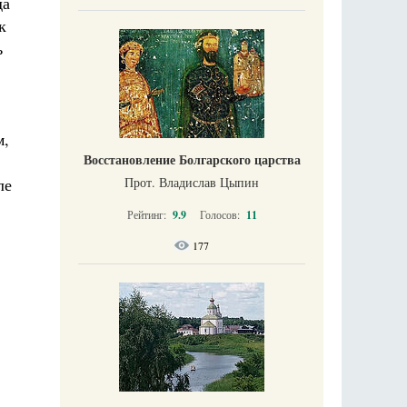
да
к
ь
м,
Восстановление Болгарского царства
ле
Прот. Владислав Цыпин
Рейтинг:
9.9
Голосов:
11
177