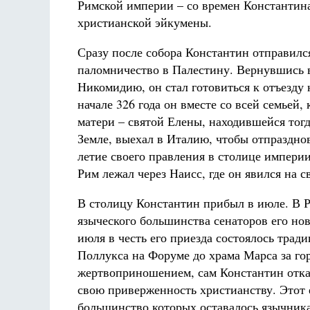
Римской империи – со времен Константин
христианской эйкумены.
Сразу после собора Константин отправилс
паломничество в Палестину. Вернувшись 
Никомидию, он стал готовиться к отъезду 
начале 326 года он вместе со всей семьей,
матери – святой Елены, находившейся тог
Земле, выехал в Италию, чтобы отпразднов
летие своего правления в столице империи
Рим лежал через Наисс, где он явился на 
В столицу Константин прибыл в июле. В 
языческого большинства сенаторов его но
июля в честь его приезда состоялось трад
Поллукса на Форуме до храма Марса за го
жертвоприношением, сам Константин отказ
свою приверженность христианству. Этот 
большинство которых оставалось язычника