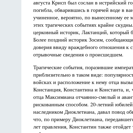
августа Крисп был сослан в истрийский гор
погибла, обварившись в горячей воде в ва
учиненное, вероятно, по вынесенному ее 
этих трагических событиях крайне скудны
церковный историк, Лактанций, который б
Более поздний историк Зосим, сообщающий
доверия ввиду враждебного отношения к с
отрывочные сведения о происшедшем.
Трагические события, поразившие импера
приблизительно в таком виде: популярнос
войсках и расположение к нему отца вызы
Констанция, Константина и Константа, и, 
отца Максимиана отчаянно-смелый и аван
рискованным способом. 20-летний юбилей
наследником Диоклетиана, давал повод об
что, по примеру Диоклетиана, передавшег
лет правления, Константин также отойдет 