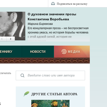
Подписаться на рассылку
О духовном значении прозы
Константина Воробьева
Марина Бирюкова
Его концлагерная проза – не беспросветная
хроника ужаса, но история борьбы человека
с этой адской силой, история ее
преодоления.
ЕННИКУ
НОВОСТИ
МЕДИА
спечатать
ДРУГИЕ СТАТЬИ АВТОРА
3