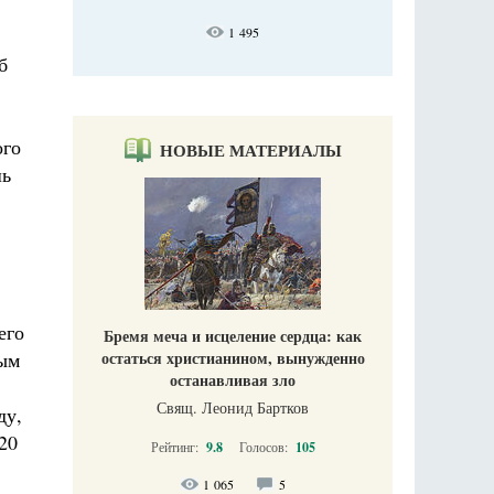
1 495
б
ого
НОВЫЕ МАТЕРИАЛЫ
шь
его
Бремя меча и исцеление сердца: как
мым
остаться христианином, вынужденно
останавливая зло
Свящ. Леонид Бартков
ду,
20
Рейтинг:
9.8
Голосов:
105
1 065
5