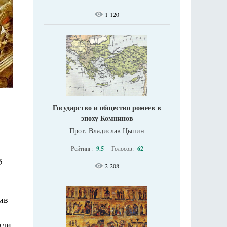
1 120
Государство и общество ромеев в
эпоху Комнинов
Прот. Владислав Цыпин
Рейтинг:
9.5
Голосов:
62
5
2 208
ив
али