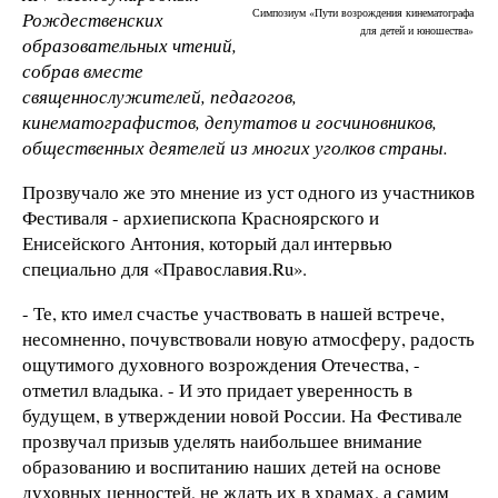
Симпозиум «Пути возрождения кинематографа
Рождественских
для детей и юношества»
образовательных чтений,
собрав вместе
священнослужителей, педагогов,
кинематографистов, депутатов и госчиновников,
общественных деятелей из многих уголков страны.
Прозвучало же это мнение из уст одного из участников
Фестиваля - архиепископа Красноярского и
Енисейского Антония, который дал интервью
специально для «Православия.Ru».
- Те, кто имел счастье участвовать в нашей встрече,
несомненно, почувствовали новую атмосферу, радость
ощутимого духовного возрождения Отечества, -
отметил владыка. - И это придает уверенность в
будущем, в утверждении новой России. На Фестивале
прозвучал призыв уделять наибольшее внимание
образованию и воспитанию наших детей на основе
духовных ценностей, не ждать их в храмах, а самим