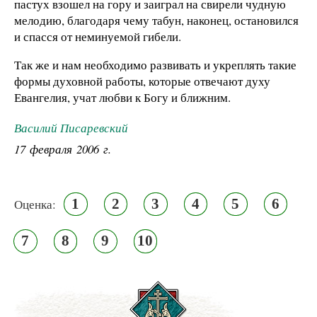
пастух взошел на гору и заиграл на свирели чудную
мелодию, благодаря чему табун, наконец, остановился
и спасся от неминуемой гибели.
Так же и нам необходимо развивать и укреплять такие
формы духовной работы, которые отвечают духу
Евангелия, учат любви к Богу и ближним.
Василий Писаревский
17 февраля 2006 г.
1
2
3
4
5
6
Оценка:
7
8
9
10