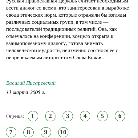
Русская Православная Церковь считает необходимым
вести диалог со всеми, кто заинтересован в выработке
свода этических норм, которые отражали бы взгляды
различных социальных групп, в том числе —
последователей традиционных религий. Она, как
отмечалось на конференции, всецело открыта к
взаимополезному диалогу, готова внимать
человеческой мудрости, неизменно соотнося ее с
непререкаемым авторитетом Слова Божия.
Василий Писаревский
13 марта 2006 г.
1
2
3
4
5
6
Оценка:
7
8
9
10