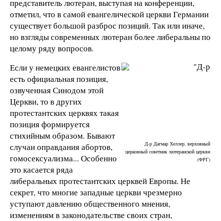
представитель лютеран, выступая на конференции,
отметил, что в самой евангелической церкви Германии
существует большой разброс позиций. Так или иначе,
но взгляды современных лютеран более либеральны по
целому ряду вопросов.
Если у немецких евангелистов
есть официальная позиция,
озвученная Синодом этой
Церкви, то в других
протестантских церквях такая
позиция формируется
стихийным образом. Бывают
Д-р Дагмар Хеллер, верховный
случаи оправдания абортов,
церковный советник лютеранской церкви
гомосексуализма... Особенно
(ФРГ)
это касается ряда
либеральных протестантских церквей Европы. Не
секрет, что многие западные церкви чрезмерно
уступают давлению общественного мнения,
изменениям в законодательстве своих стран,