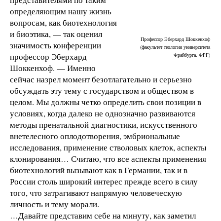
определяющим нашу жизнь
вопросам, как биотехнология
и биоэтика, — так оценил
Профессор Эберхард Шоккенхоф
значимость конференции
(факультет теологии университета
профессор Эберхард
Фрайбурга, ФРГ)
Шоккенхоф.
— Именно
сейчас назрел момент безотлагательно и серьезно
обсуждать эту тему с государством и обществом в
целом. Мы должны четко определить свои позиции в
условиях, когда далеко не однозначно развиваются
методы пренатальной диагностики, искусственного
внетелесного оплодотворения, эмбриональные
исследования, применение стволовых клеток, аспекты
клонирования… Считаю, что все аспекты применения
биотехнологий вызывают как в Германии, так и в
России столь широкий интерес прежде всего в силу
того, что затрагивают напрямую человеческую
личность и тему морали.
…Давайте представим себе на минуту, как заметил