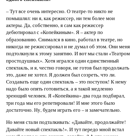
– Тут все очень интересно. О театре-то никто не
помышлял: ни я, как режиссер, ни тем более мои
актеры. Да, собственно, я сам как режиссер
дебютировал с
Копейкиным». Я – актер по
«
образованию. Снимался в кино, работал в театре, но
никогда не режиссировал и не думал об этом. Они меня
подтолкнули к этому занятию. И вот мы стали
Театром
«
простодушных». Хотя игрался один единственный
спектакль, и я, честно говоря, не готов был продолжать
это, даже не хотел. Я должен был созреть, что ли.
Создавать еще один спектакль – это поступок! К нему
надо было опять готовиться, а я такой медленно
зреющий человек. Я
Копейкина» два года подбирал,
«
три года мы его репетировали! И мне этого было
достаточно. Ну, будем играть его – и замечательно.
Но меня стали подталкивать:
Давайте, продолжайте!
«
Давайте новый спектакль!». И тут передо мной встал