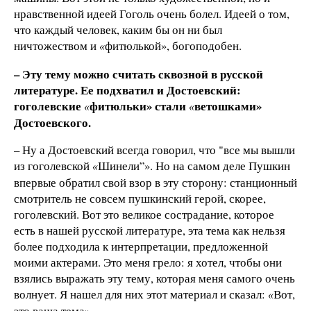
нравственной идеей Гоголь очень болел. Идеей о том,
что каждый человек, каким бы он ни был
ничтожеством и
фитюлькой», богоподобен.
«
– Эту тему можно считать сквозной в русской
литературе. Ее подхватил и Достоевский:
гоголевские
фитюльки» стали
ветошками»
«
«
Достоевского.
– Ну а Достоевский всегда говорил, что "все мы вышли
из гоголевской
Шинели”». Но на самом деле Пушкин
«
впервые обратил свой взор в эту сторону: станционный
смотритель не совсем пушкинский герой, скорее,
гоголевский. Вот это великое сострадание, которое
есть в нашей русской литературе, эта тема как нельзя
более подходила к интерпретации, предложенной
моими актерами. Это меня грело: я хотел, чтобы они
взялись выражать эту тему, которая меня самого очень
волнует. Я нашел для них этот материал и сказал:
Вот,
«
это ваша тема».