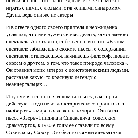
новый вопрос: что значит
давайте»? А что можно
«
играть с ними, с людьми, отягченными синдромом
Дауна, ведь они же не актеры!
И в ответе одного своего приятеля я неожиданно
услышал, что мне нужно сейчас делать, какой именно
спектакль. А сказал он, собственно, вот что:
В этом
«
спектакле забываешь о сюжете пьесы, о содержании
спектакля, отвлекаешься, начинаешь философствовать
совсем о другом, о том, что такое природа человека».
Он сравнил моих актеров с доисторическими людьми,
рассказав какую-то красивую легенду о
неандертальцах…
И тут меня осенило: я вспомнил пьесу, в которой
действуют люди не из доисторического прошлого, а
наоборот – в мире после конца истории. Эта была
пьеса
Зверь» Гиндина и Синакевича, советских
«
драматургов, в 1980-е годы ее ставили по всему
Советскому Союзу. Это был тот самый адекватный