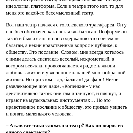
идеология, платформа. Если в театре этого нет, то для
меня это какой-то бессмысленный театр.
Вот наш театр начался с гоголевского трагифарса. Он у
нас был обозначен как спектакль-балаган. По форме он
такой и был и есть, но по содержанию это совсем не
балаган, а некий нравственный вопрос к публике, к
обществу. Это послание. Словом, мне всегда хотелось
с ними делать спектакль веселый, искрометный, в
котором все-таки провозглашается радость жизни,
любовь к жизни и увлеченность нашей многообразной
жизнью. Но при этом – да, балаган! да, фарс! Некое
развлекающее шоу даже.
Копейкин» у нас
«
действительно такой: они там и танцуют, и пляшут, и
играют на музыкальных инструментах… Но это
нравственное послание к обществу, это призыв увидеть
и понять маленького человека.
– А как все-таки сложился театр? Как он вырос из
одного спектакля?