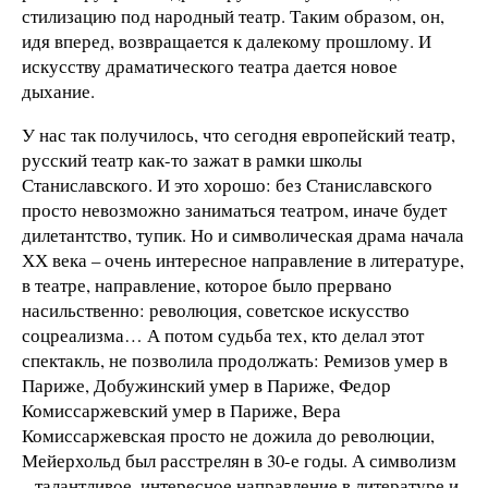
стилизацию под народный театр. Таким образом, он,
идя вперед, возвращается к далекому прошлому. И
искусству драматического театра дается новое
дыхание.
У нас так получилось, что сегодня европейский театр,
русский театр как-то зажат в рамки школы
Станиславского. И это хорошо: без Станиславского
просто невозможно заниматься театром, иначе будет
дилетантство, тупик. Но и символическая драма начала
ХХ века – очень интересное направление в литературе,
в театре, направление, которое было прервано
насильственно: революция, советское искусство
соцреализма… А потом судьба тех, кто делал этот
спектакль, не позволила продолжать: Ремизов умер в
Париже, Добужинский умер в Париже, Федор
Комиссаржевский умер в Париже, Вера
Комиссаржевская просто не дожила до революции,
Мейерхольд был расстрелян в 30-е годы. А символизм
– талантливое, интересное направление в литературе и