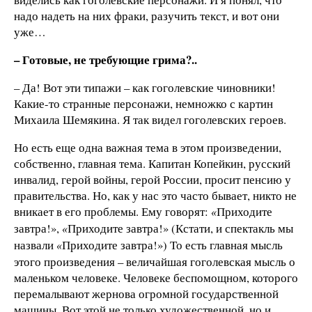
надо надеть на них фраки, разучить текст, и вот они
уже…
– Готовые, не требующие грима?..
– Да! Вот эти типажи – как гоголевские чиновники!
Какие-то странные персонажи, немножко с картин
Михаила Шемякина. Я так видел гоголевских героев.
Но есть еще одна важная тема в этом произведении,
собственно, главная тема. Капитан Копейкин, русский
инвалид, герой войны, герой России, просит пенсию у
правительства. Но, как у нас это часто бывает, никто не
вникает в его проблемы. Ему говорят:
Приходите
«
завтра!»,
Приходите завтра!» (Кстати, и спектакль мы
«
назвали
Приходите завтра!») То есть главная мысль
«
этого произведения – величайшая гоголевская мысль о
маленьком человеке. Человеке беспомощном, которого
перемалывают жернова огромной государственной
машины. Вот этой не только художественной, но и