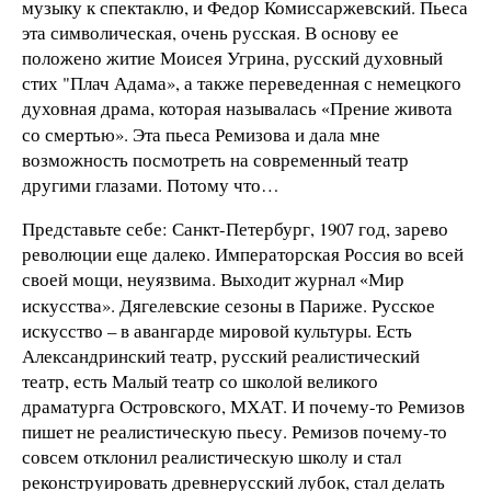
музыку к спектаклю, и Федор Комиссаржевский. Пьеса
эта символическая, очень русская. В основу ее
положено житие Моисея Угрина, русский духовный
стих "Плач Адама», а также переведенная с немецкого
духовная драма, которая называлась
Прение живота
«
со смертью». Эта пьеса Ремизова и дала мне
возможность посмотреть на современный театр
другими глазами. Потому что…
Представьте себе: Санкт-Петербург, 1907 год, зарево
революции еще далеко. Императорская Россия во всей
своей мощи, неуязвима. Выходит журнал
Мир
«
искусства». Дягелевские сезоны в Париже. Русское
искусство – в авангарде мировой культуры. Есть
Александринский театр, русский реалистический
театр, есть Малый театр со школой великого
драматурга Островского, МХАТ. И почему-то Ремизов
пишет не реалистическую пьесу. Ремизов почему-то
совсем отклонил реалистическую школу и стал
реконструировать древнерусский лубок, стал делать