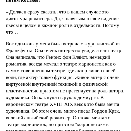
– Должен сразу сказать, что в нашем случае это
диктатура режиссера. Да, я навязываю свое видение
пьесы в целом и каждой роли в отдельности. Потому
что…
Вот однажды у меня была встреча с журналисткой из
Франкфурта. Она очень интересно увидела наш театр.
Она написала, что Генрих фон Кляйст, немецкий
романтик, всегда мечтал о театре марионеток как о
самом совершенном театре, где актер лишен своей
воли, где актер только функция. Живой актер с очень
виртуозной внутренней техникой и физической
пластичностью при этом не претендует на роль автора,
художника. Он как кукла в руках демиурга. В
европейском театре XVIII–XIX веков это была мечта
художника. Об этом очень много писал Гордон Крэк,
великий английский режиссер. Он тоже мечтал о
театре марионеток, но при этом "марионеток» в
кавычках, потому что речь идет об актере, виртуозно