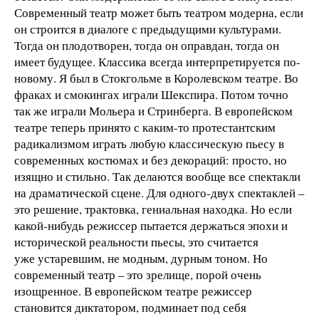
Современный театр может быть театром модерна, если
он строится в диалоге с предыдущими культурами.
Тогда он плодотворен, тогда он оправдан, тогда он
имеет будущее. Классика всегда интерпретируется по-
новому. Я был в Стокгольме в Королевском театре. Во
фраках и смокингах играли Шекспира. Потом точно
так же играли Мольера и Стринберга. В европейском
театре теперь принято с каким-то протестантским
радикализмом играть любую классическую пьесу в
современных костюмах и без декораций: просто, но
изящно и стильно. Так делаются вообще все спектакли
на драматической сцене. Для одного-двух спектаклей –
это решение, трактовка, гениальная находка. Но если
какой-нибудь режиссер пытается держаться эпохи и
исторической реальности пьесы, это считается
уже устаревшим, не модным, дурным тоном. Но
современный театр – это зрелище, порой очень
изощренное. В европейском театре режиссер
становится диктатором, подминает под себя