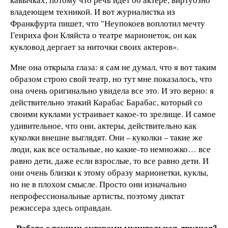
владеющем техникой. И вот журналистка из
Франкфурта пишет, что "Неупокоев воплотил мечту
Генриха фон Кляйста о театре марионеток, он как
кукловод дергает за ниточки своих актеров».
Мне она открыла глаза: я сам не думал, что я вот таким
образом строю свой театр, но тут мне показалось, что
она очень оригинально увидела все это. И это верно: я
действительно этакий Карабас Барабас, который со
своими куклами устраивает какое-то зрелище. И самое
удивительное, что они, актеры, действительно как
куколки внешне выглядят. Они – куколки – такие же
люди, как все остальные, но какие-то немножко… все
равно дети, даже если взрослые, то все равно дети. И
они очень близки к этому образу марионетки, куклы,
но не в плохом смысле. Просто они изначально
непрофессиональные артисты, поэтому диктат
режиссера здесь оправдан.
– Работа с такими актерами мучительная, трудная?