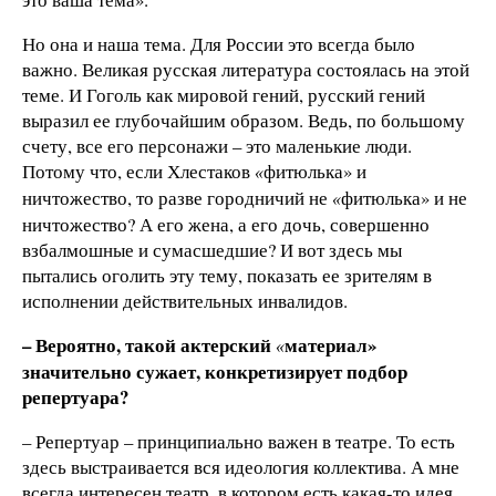
Но она и наша тема. Для России это всегда было
важно. Великая русская литература состоялась на этой
теме. И Гоголь как мировой гений, русский гений
выразил ее глубочайшим образом. Ведь, по большому
счету, все его персонажи – это маленькие люди.
Потому что, если Хлестаков
фитюлька» и
«
ничтожество, то разве городничий не
фитюлька» и не
«
ничтожество? А его жена, а его дочь, совершенно
взбалмошные и сумасшедшие? И вот здесь мы
пытались оголить эту тему, показать ее зрителям в
исполнении действительных инвалидов.
– Вероятно, такой актерский
материал»
«
значительно сужает, конкретизирует подбор
репертуара?
– Репертуар – принципиально важен в театре. То есть
здесь выстраивается вся идеология коллектива. А мне
всегда интересен театр, в котором есть какая-то идея,