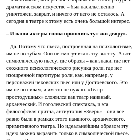
драматическом искусстве – был насильственно
уничтожен, закрыт, и ничего от него не осталось. А
сегодня в театре к этому есть очень большой интерес.
– И ваши актеры снова пришлись тут
ко двору».
«
– Да. Потому что пьеса, построенная на психологизме,
им не по зубам. Они не смогут взять эту высоту. А вот
символическую пьесу, где образы – как знаки, где нет
сложного психологического рисунка роли, где нет
изощренной партитуры роли, как, например, у
персонажей чеховских пьес или у Достоевского. Это
им не по силам, и им это не нужно.
Театр
«
простодушных» сложился как театр наивный,
архаический. И гоголевский спектакль, и эта
философская притча, антиутопия
Зверь» – они все
«
равно были в рамках этого наивного, архаического,
примитивного театра. Но идеальнейшим образом эту
идею можно выразить только в символической пьесе.