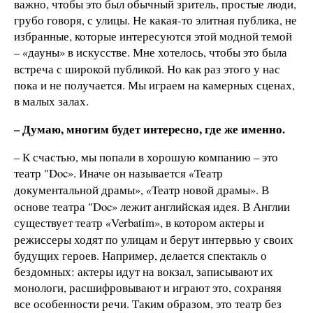
важно, чтобы это был обычный зритель, простые люди,
грубо говоря, с улицы. Не какая-то элитная публика, не
избранные, которые интересуются этой модной темой
–
дауны» в искусстве. Мне хотелось, чтобы это была
«
встреча с широкой публикой. Но как раз этого у нас
пока и не получается. Мы играем на камерных сценах,
в малых залах.
– Думаю, многим будет интересно, где же именно.
– К счастью, мы попали в хорошую компанию – это
театр "Doc». Иначе он называется
Театр
«
документальной драмы»,
Театр новой драмы». В
«
основе театра "Doc» лежит английская идея. В Англии
существует театр
Verbatim», в котором актеры и
«
режиссеры ходят по улицам и берут интервью у своих
будущих героев. Например, делается спектакль о
бездомных: актеры идут на вокзал, записывают их
монологи, расшифровывают и играют это, сохраняя
все особенности речи. Таким образом, это театр без