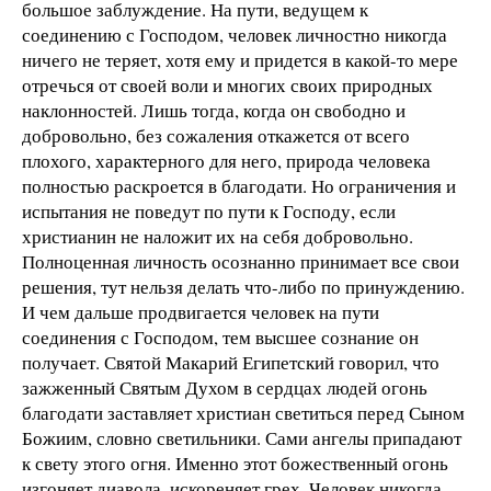
большое заблуждение. На пути, ведущем к
соединению с Господом, человек личностно никогда
ничего не теряет, хотя ему и придется в какой-то мере
отречься от своей воли и многих своих природных
наклонностей. Лишь тогда, когда он свободно и
добровольно, без сожаления откажется от всего
плохого, характерного для него, природа человека
полностью раскроется в благодати. Но ограничения и
испытания не поведут по пути к Господу, если
христианин не наложит их на себя добровольно.
Полноценная личность осознанно принимает все свои
решения, тут нельзя делать что-либо по принуждению.
И чем дальше продвигается человек на пути
соединения с Господом, тем высшее сознание он
получает. Святой Макарий Египетский говорил, что
зажженный Святым Духом в сердцах людей огонь
благодати заставляет христиан светиться перед Сыном
Божиим, словно светильники. Сами ангелы припадают
к свету этого огня. Именно этот божественный огонь
изгоняет диавола, искореняет грех. Человек никогда