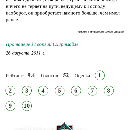
ничего не теряет на пути, ведущему к Господу,
наоборот, он приобретает намного больше, чем имел
ранее.
Перевел с грузинского Мераб Джикия
Протоиерей Георгий Схиртладзе
26 августа 2011 г.
9.4
52
1
Рейтинг:
Голосов:
Оценка:
2
3
4
5
6
7
8
9
10