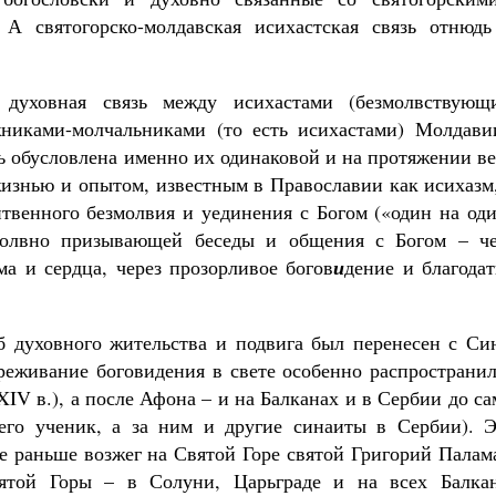
 А святогорско-молдавская исихастская связь отнюдь
 духовная связь между исихастами (безмолвствующ
никами-молчальниками (то есть исихастами) Молдави
ь обусловлена именно их одинаковой и на протяжении в
изнью и опытом, известным в Православии как исихазм,
итвенного безмолвия и уединения с Богом («один на од
змолвно призывающей беседы и общения с Богом – че
а и сердца, через прозорливое богов
и
дение и благода
 духовного жительства и подвига был перенесен с Син
реживание боговидения в свете особенно распространил
IV в.), а после Афона – и на Балканах и в Сербии до с
его ученик, а за ним и другие синаиты в Сербии). Э
 раньше возжег на Святой Горе святой Григорий Палама
ятой Горы – в Солуни, Царьграде и на всех Балкан