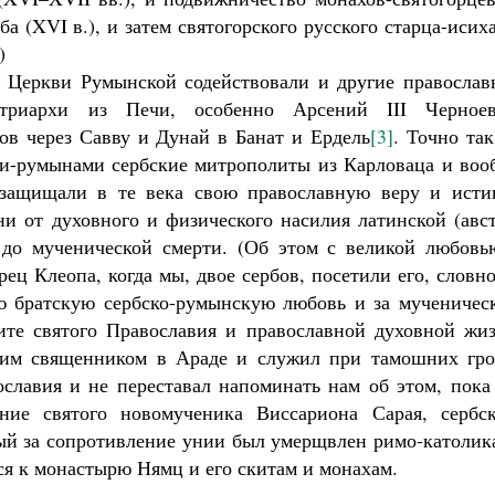
а (XVI в.), и затем святогорского русского старца-исих
)
й Церкви Румынской содействовали и другие православ
триархи из Печи, особенно Арсений III Черноев
ов через Савву и Дунай в Банат и Ердель
[3]
. Точно та
ми-румынами сербские митрополиты из Карловаца и воо
 защищали в те века свою православную веру и исти
ни от духовного и физического насилия латинской (авс
, до мученической смерти. (Об этом с великой любовь
ец Клеопа, когда мы, двое сербов, посетили его, словн
сю братскую сербско-румынскую любовь и за мученичес
ите святого Православия и православной духовной жиз
ким священником в Араде и служил при тамошних гро
славия и не переставал напоминать нам об этом, пока
ние святого новомученика Виссариона Сарая, сербск
ый за сопротивление унии был умерщвлен римо-католик
мся к монастырю Нямц и его скитам и монахам.