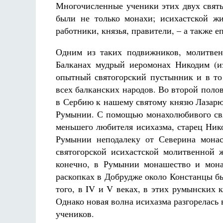
Многочисленные ученики этих двух святы
были не только монахи; исихастской ж
работники, князья, правители, – а также 
Одним из таких подвижников, молитвен
Балканах мудрый иеромонах Никодим (и
опытный святогорский пустынник и в то
всех балканских народов. Во второй поло
в Сербию к нашему святому князю Лазарю,
Румынии. С помощью монахолюбивого свят
меньшего любителя исихазма, старец Ник
Румынии неподалеку от Северина монас
святогорской исихастской молитвенной
конечно, в Румынии монашество и мона
раскопках в Добрудже около Констанцы б
того, в IV и V веках, в этих румынских
Однако новая волна исихазма разгорелась
учеников.