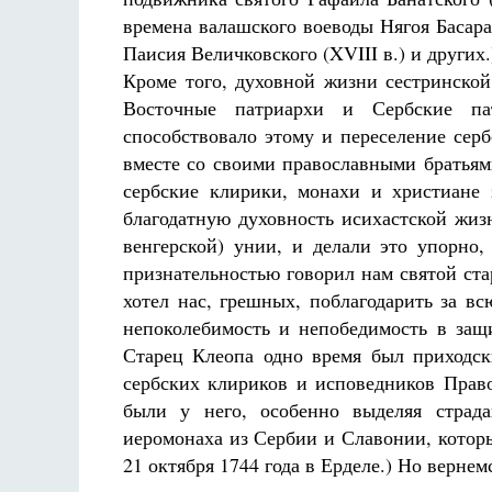
времена валашского воеводы Нягоя Басараб
Паисия Величковского (XVIII в.) и других.
Кроме того, духовной жизни сестринско
Восточные патриархи и Сербские па
способствовало этому и переселение серб
вместе со своими православными братья
сербские клирики, монахи и христиане
благодатную духовность исихастской жиз
венгерской) унии, и делали это упорно
признательностью говорил нам святой стар
хотел нас, грешных, поблагодарить за в
непоколебимость и непобедимость в защ
Старец Клеопа одно время был приходс
сербских клириков и исповедников Право
были у него, особенно выделяя страда
иеромонаха из Сербии и Славонии, котор
21 октября 1744 года в Ерделе.) Но верне