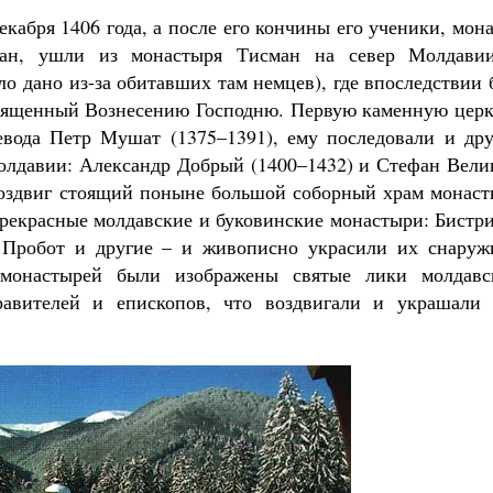
кабря 1406 года, а после его кончины его ученики, мон
ан, ушли из монастыря Тисман на север Молдави
ло дано из-за обитавших там немцев), где впоследствии
вященный Вознесению Господню. Первую каменную церк
евода Петр Мушат (1375–1391), ему последовали и дру
олдавии: Александр Добрый (1400–1432) и Стефан Вели
воздвиг стоящий поныне большой соборный храм монаст
рекрасные молдавские и буковинские монастыри: Бистри
 Пробот и другие – и живописно украсили их снаруж
 монастырей были изображены святые лики молдавс
авителей и епископов, что воздвигали и украшали 