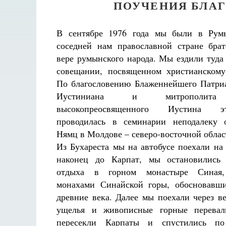
ПОУЧЕНИЯ БЛА
В сентябре 1976 года мы были в Рум
соседней нам православной стране бра
вере румынского народа. Мы ездили туда 
совещании, посвященном христианскому
По благословению Блаженнейшего Патри
Иустиниана и митрополита
высокопреосвященного Иустина э
проводилась в семинарии неподалеку 
Нямц в Молдове – северо-восточной обла
Из Бухареста мы на автобусе поехали на 
наконец до Карпат, мы остановились 
отдыха в горном монастыре Синая,
монахами Синайской горы, обосновавши
древние века. Далее мы поехали через в
ущелья и живописные горные перевал
пересекли Карпаты и спустились по