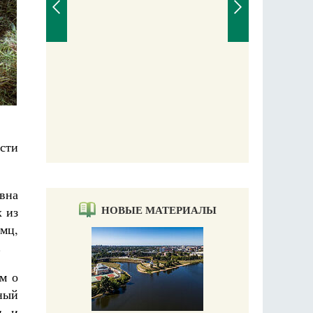
сти
вна
НОВЫЕ МАТЕРИАЛЫ
 из
мц,
.
м о
ный
и и