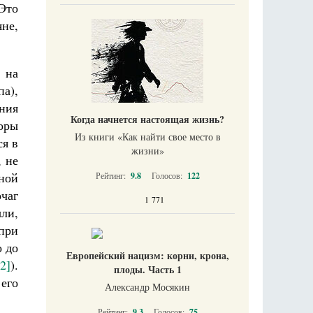
Это
не,
 на
а),
ния
Когда начнется настоящая жизнь?
Горы
Из книги «Как найти свое место в
ся в
жизни​»
, не
ной
Рейтинг:
9.8
Голосов:
122
чаг
1 771
ли,
при
о до
Европейский нацизм: корни, крона,
[2]
).
плоды. Часть 1
 его
Александр Мосякин
Рейтинг:
9.3
Голосов:
75