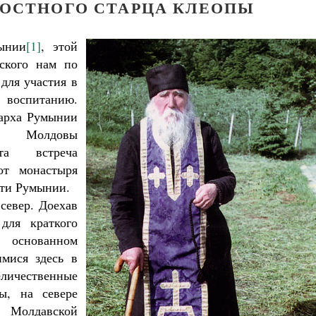
ГОСТНОГО СТАРЦА КЛЕОПЫ
ынии
[1]
, этой
тского нам по
для участия в
 воспитанию.
арха Румынии
 Молдовы
та встреча
от монастыря
сти Румынии.
север. Доехав
для краткого
 основанном
мися здесь в
еличественные
ы, на севере
 Молдавской