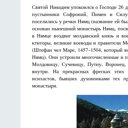
Святой Никодим упокоился о Господе 26 де
пустынники Софроний, Пимен и Силу
поселились у речки Нямц (название ей бы
основан нынешний монастырь Нямц, пос
в Нямце воздвиг молдавский князь и во
ктиторы, великие воеводы и правители М
(Штефан чел Маре, 1457–1504, который 
Нямц). Они устроили многочисленные и п
Молдовицу, Сучевицу, Путну, Воронец,
внутри. На прекрасных фресках этих
исихастов, бывших духовниками тех пр
монастыри.