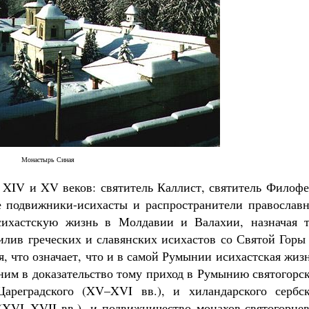
Монастырь Синая
 XIV и XV веков: святитель Каллист, святитель Филофе
е подвижники-исихасты и распространители православн
сихастскую жизнь в Молдавии и Валахии, назначая т
илив греческих и славянских исихастов со Святой Горы
, что означает, что и в самой Румынии исихастская жиз
ним в доказательство тому приход в Румынию святогорс
Цареградского (XV–XVI вв.), и хиландарского сербск
(XVI–XVII вв.), и подвижничество монахов-святогорцев