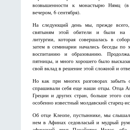
возвышенности к монастырю Нямц (в
вечером, 6 сентября).
На следующий день мы, прежде всего,
святыням этой обители и были на Б
литургии, которая совершалась в собо
затем в семинарии начались беседы по 
воспитанию и образованию. Продолж
пятницы, и много хорошего было высказа
свой вклад в решение этой сложной и отв
Но как при многих разговорах забыть 
спрашивали себя еще наши отцы. Отца Ам
Греции и других стран, больше этого с
особенно известный молдавский старец-ис
Об отце Клеопе, пустыннике, мы слышал
нем в Афинах седовласый и мудрый рум
афинский друг Панайотис Нелас, оба 