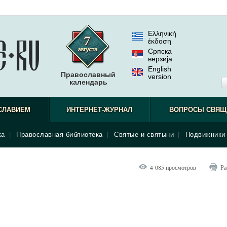
Ελληνική
έκδοση
Српска
верзиjа
English
Православный
version
календарь
СЛАВИЕМ
ИНТЕРНЕТ-ЖУРНАЛ
ВОПРОСЫ СВЯЩ
ка
|
Православная библиотека
|
Святые и святыни
|
Подвижники 
4 085 просмотров
Ра