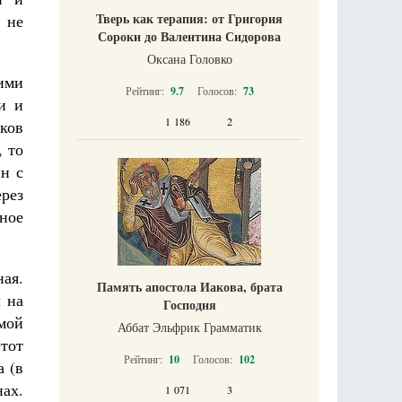
Тверь как терапия: от Григория
 не
Сороки до Валентина Сидорова
Оксана Головко
ими
Рейтинг:
9.7
Голосов:
73
и и
1 186
2
еков
 то
ин с
рез
тное
ая.
Память апостола Иакова, брата
 на
Господня
амой
Аббат Эльфрик Грамматик
тот
Рейтинг:
10
Голосов:
102
 (в
ах.
1 071
3