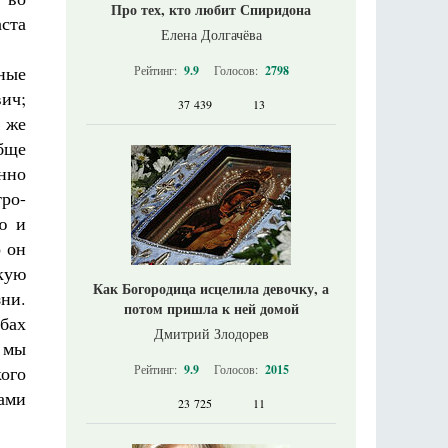
Про тех, кто любит Спиридона
аста
Елена Долгачёва
ные
Рейтинг:
9.9
Голосов:
2798
ич;
37 439
13
к же
бще
нно
тро-
ю и
о он
кую
Как Богородица исцелила девочку, а
ни.
потом пришла к ней домой
бах
Дмитрий Злодорев
 мы
ого
Рейтинг:
9.9
Голосов:
2015
ами
23 725
11