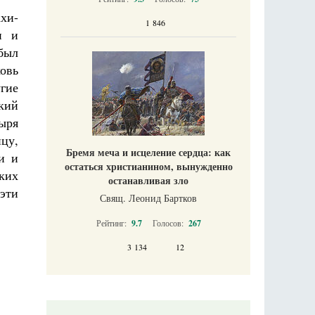
ахи-
1 846
и и
 был
овь
гие
кий
ыря
цу,
Бремя меча и исцеление сердца: как
и и
остаться христианином, вынужденно
ких
останавливая зло
эти
Свящ. Леонид Бартков
Рейтинг:
9.7
Голосов:
267
3 134
12