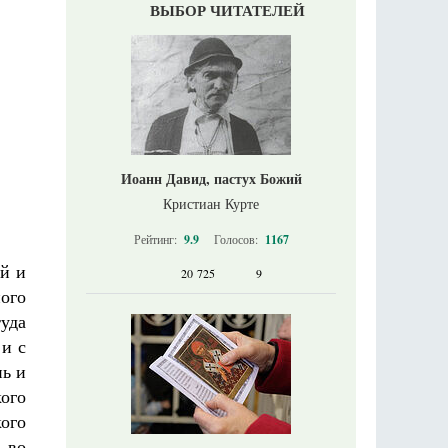
ВЫБОР ЧИТАТЕЛЕЙ
Иоанн Давид, пастух Божий
Кристиан Курте
Рейтинг:
9.9
Голосов:
1167
й и
20 725
9
ого
уда
 и с
нь и
кого
ого
 во