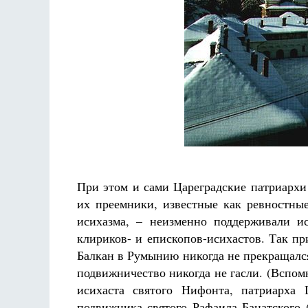
При этом и сами Цареградские патриархи
их преемники, известные как ревностны
исихазма, – неизменно поддерживали и
клириков- и епископов-исихастов. Так пр
Балкан в Румынию никогда не прекращался
подвижничество никогда не гасли. (Вспом
исихаста святого Нифонта, патриарха 
подвижника святого Рафаила Банатского 