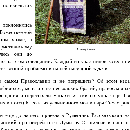
 понедельник
 поклонились
ожественной
рном храме, а
христианскому
Старец Клеопа
ались они до
но на этом совещании. Каждый из участников хотел вне
етственной проблемы и нашей насущной задачи.
о самом Православии и не погрешить? Об этом изда
филохия, меня и еще нескольких братий, православных
овещания интересовали монахи из скитов монастыря Ня
ихаст отец Клеопа из уединенного монастыря Сихастрия
и еще до нашего приезда в Румынию. Рассказывали на
ынский протоиерей отец Думитру Стэнилоае и наш ю
богословски и духовно связанные со святогорским