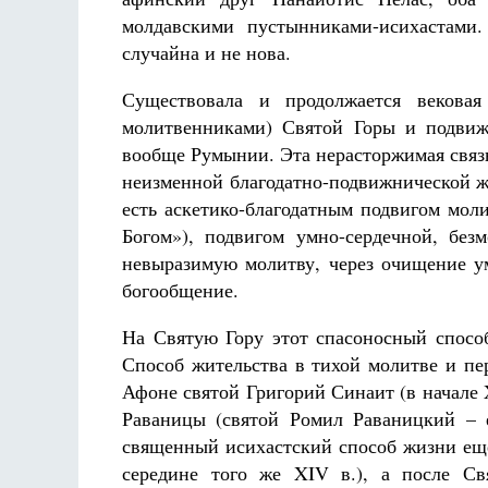
молдавскими пустынниками-исихастами.
случайна и не нова.
Существовала и продолжается вековая
молитвенниками) Святой Горы и подвиж
вообще Румынии. Эта нерасторжимая связ
неизменной благодатно-подвижнической ж
есть аскетико-благодатным подвигом мол
Богом»), подвигом умно-сердечной, бе
невыразимую молитву, через очищение ум
богообщение.
На Святую Гору этот спасоносный способ
Способ жительства в тихой молитве и пе
Афоне святой Григорий Синаит (в начале X
Раваницы (святой Ромил Раваницкий – 
священный исихастский способ жизни еще
середине того же XIV в.), а после Св