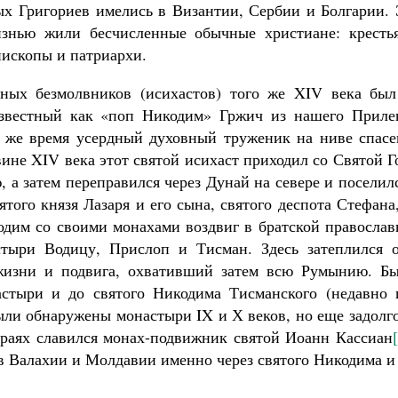
х Григориев имелись в Византии, Сербии и Болгарии. 
изнью жили бесчисленные обычные христиане: крестья
епископы и патриархи.
ных безмолвников (исихастов) того же XIV века был
звестный как «поп Никодим» Гржич из нашего Прилеп
 же время усердный духовный труженик на ниве спасе
вине XIV века этот святой исихаст приходил со Святой 
 а затем переправился через Дунай на севере и поселил
ого князя Лазаря и его сына, святого деспота Стефана
одим со своими монахами воздвиг в братской православ
тыри Водицу, Прислоп и Тисман. Здесь затеплился о
 жизни и подвига, охвативший затем всю Румынию. Бы
стыри и до святого Никодима Тисманского (недавно 
ыли обнаружены монастыри IX и Х веков, но еще задолг
 краях славился монах-подвижник святой Иоанн Кассиан
 в Валахии и Молдавии именно через святого Никодима и