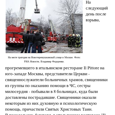
На
следующий
день после
взрыва,
На месте трагедии на Новочеремушкинской улице в Москве. Фото:
РИА Новости, Владимир Федоренко.
прогремевшего в итальянском ресторане Il Pittore на
юго-западе Москвы, представители Церкви -
священнослужители больничных храмов, священники
из группы по оказанию помощи в ЧС, сестры
милосердия - побывали в 8 больницах, куда были
доставлены пострадавшие. Священники оказали
некоторым из них духовную и психологическую
помощь, причастили Святых Христовых Таин.
В понедельник, 9 января, в итальянском ресторане "Il