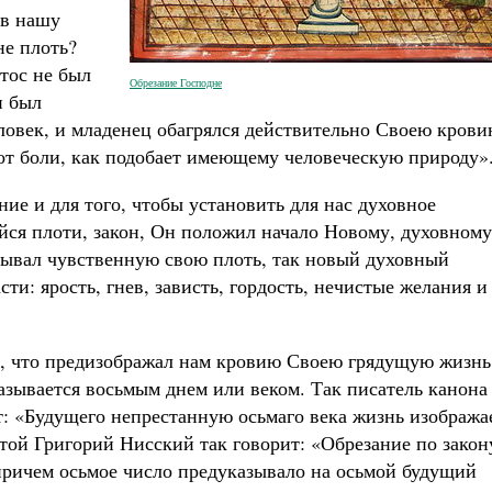
 в нашу
не плоть?
тос не был
Обрезание Господне
н был
ловек, и младенец обагрялся действительно Своею крови
 от боли, как подобает имеющему человеческую природу»
ние и для того, чтобы установить для нас духовное
ийся плоти, закон, Он положил начало Новому, духовному
зывал чувственную свою плоть, так новый духовный
ти: ярость, гнев, зависть, гордость, нечистые желания и
у, что предизображал нам кровию Своею грядущую жизнь
зывается восьмым днем или веком. Так писатель канона
т: «Будущего непрестанную осьмаго века жизнь изобража
той Григорий Нисский так говорит: «Обрезание по закон
причем осьмое число предуказывало на осьмой будущий