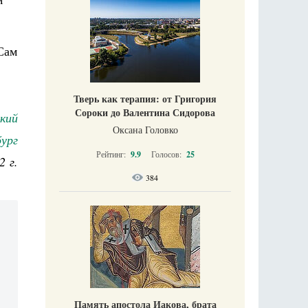
 Сам
Тверь как терапия: от Григория
Сороки до Валентина Сидорова
кий
Оксана Головко
ург
Рейтинг:
9.9
Голосов:
25
2 г.
384
Память апостола Иакова, брата