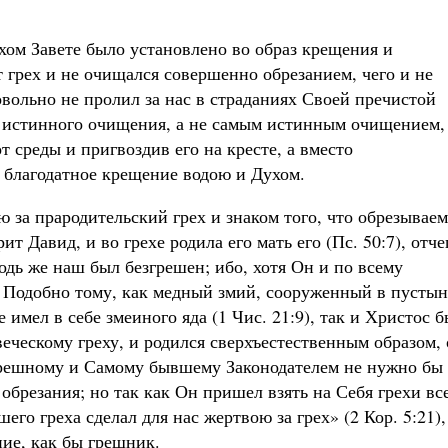
тхом Завете было установлено во образ крещения и
т грех и не очищался совершенно обрезанием, чего и не
овольно не пролил за нас в страданиях Своей пречистой
м истинного очищения, а не самым истинным очищением,
т среды и пригвоздив его на кресте, а вместо
е благодатное крещение водою и Духом.
ю за прародительский грех и знаком того, что обрезывае
ит Давид, и во грехе родила его мать его (Пс. 50:7), отче
подь же наш был безгрешен; ибо, хотя Он и по всему
а. Подобно тому, как медный змий, сооруженный в пустын
имел в себе змеиного яда (1 Чис. 21:9), так и Христос 
еческому греху, и родился сверхъестественным образом, 
грешному и Самому бывшему Законодателем не нужно бы
обрезания; но так как Он пришел взять на Себя грехи вс
шего греха сделал для нас жертвою за грех» (2 Кор. 5:21),
ние, как бы грешник.