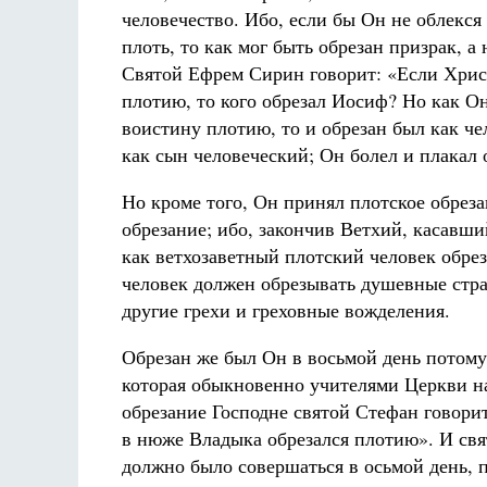
человечество. Ибо, если бы Он не облекся
плоть, то как мог быть обрезан призрак, а 
Святой Ефрем Сирин говорит: «Если Хрис
плотию, то кого обрезал Иосиф? Но как О
воистину плотию, то и обрезан был как че
как сын человеческий; Он болел и плакал
Но кроме того, Он принял плотское обреза
обрезание; ибо, закончив Ветхий, касавш
как ветхозаветный плотский человек обре
человек должен обрезывать душевные страс
другие грехи и греховные вожделения.
Обрезан же был Он в восьмой день потом
которая обыкновенно учителями Церкви на
обрезание Господне святой Стефан говори
в нюже Владыка обрезался плотию». И свя
должно было совершаться в осьмой день, 