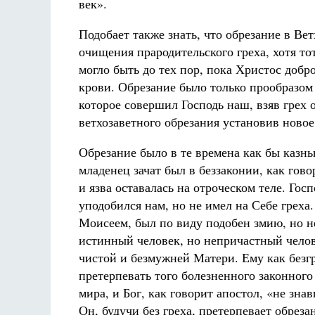
век».
Подобает также знать, что обрезание в Ве
очищения прародительского греха, хотя то
могло быть до тех пор, пока Христос добр
крови. Обрезание было только прообразо
которое совершил Господь наш, взяв грех о
ветхозаветного обрезания установив ново
Обрезание было в те времена как бы казнь
младенец зачат был в беззаконии, как говор
и язва оставалась на отроческом теле. Гос
уподобился нам, но не имел на Себе грех
Моисеем, был по виду подобен змию, но не 
истинный человек, но непричастный челов
чистой и безмужней Матери. Ему как без
претерпевать того болезненного законного 
мира, и Бог, как говорит апостол, «не знав
Он, будучи без греха, претерпевает обреза