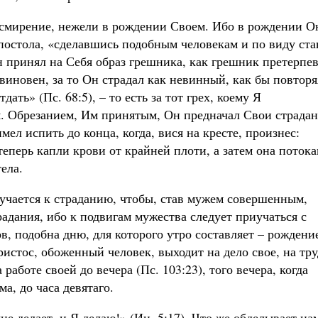
 смирение, нежели в рождении Своем. Ибо в рождении О
апостола, «сделавшись подобным человекам и по виду ста
Он принял на Себя образ грешника, как грешник претерпе
 виновен, за то Он страдал как невинный, как бы повторя
ать» (Пс. 68:5), – то есть за тот грех, коему Я
я. Обрезанием, Им принятым, Он предначал Свои страда
ел испить до конца, когда, вися на кресте, произнес:
теперь капли крови от крайней плоти, а затем она поток
ела.
иучается к страданию, чтобы, став мужем совершенным,
адания, ибо к подвигам мужества следует приучаться с
в, подобна дню, для которого утро составляет – рождение
Христос, обоженный человек, выходит на дело свое, на тр
работе своей до вечера (Пс. 103:23), того вечера, когда
а, до часа девятаго.
е делает, и Я делаю!» (Ин. 5:17). Что же обделывает на