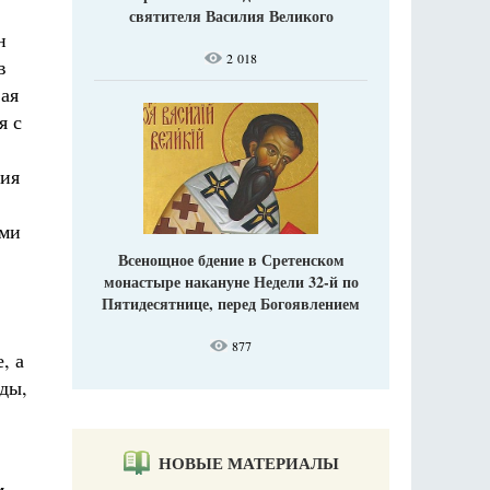
святителя Василия Великого
н
2 018
в
вая
я с
ния
ами
Всенощное бдение в Сретенском
монастыре накануне Недели 32-й по
Пятидесятнице, перед Богоявлением
877
, а
уды,
НОВЫЕ МАТЕРИАЛЫ
м