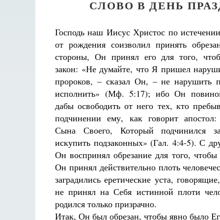
СЛОВО В ДЕНЬ ПРА
Господь наш Иисус Христос по истечении
от рождения соизволил принять обреза
стороны, Он принял его для того, что
закон: «Не думайте, что Я пришел наруш
пророков, – сказал Он, – не нарушить 
исполнить» (Мф. 5:17); ибо Он повинов
дабы освободить от него тех, кто пребы
подчинении ему, как говорит апостол:
Сына Своего, Который подчинился за
искупить подзаконных» (Гал. 4:4-5). С др
Он воспринял обрезание для того, чтобы 
Он принял действительно плоть человече
заградились еретические уста, говорящие
не принял на Себя истинной плоти чело
родился только призрачно.
Итак, Он был обрезан, чтобы явно было Е