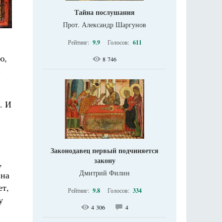
Тайна послушания
Прот. Александр Шаргунов
Рейтинг:
9.9
Голосов:
611
ю,
8 746
.
. И
Законодавец первый подчиняется
закону
,
Дмитрий Филин
 на
ет,
Рейтинг:
9.8
Голосов:
334
у
4 306
4