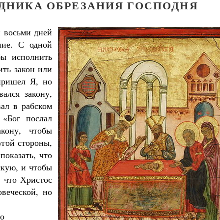
ЗДНИКА ОБРЕЗАНИЯ ГОСПОДНЯ
 восьми дней
ние. С одной
бы исполнить
ить закон или
пришел Я, но
ался закону,
вал в рабском
 «Бог послал
кону, чтобы
угой стороны,
показать, что
скую, и чтобы
, что Христос
веческой, но
го