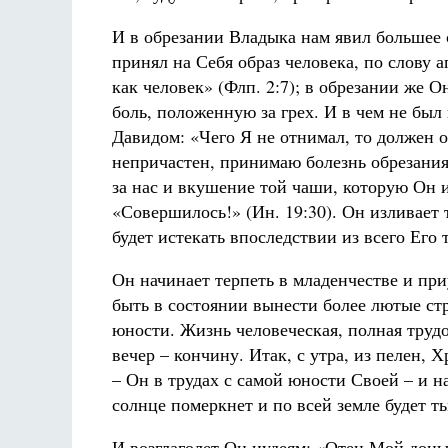
И в обрезании Владыка нам явил большее
принял на Себя образ человека, по слову 
как человек» (Флп. 2:7); в обрезании же 
боль, положенную за грех. И в чем не был
Давидом: «Чего Я не отнимал, то должен отд
непричастен, принимаю болезнь обрезани
за нас и вкушение той чаши, которую Он им
«Совершилось!» (Ин. 19:30). Он изливает 
будет истекать впоследствии из всего Его т
Он начинает терпеть в младенчестве и пр
быть в состоянии вынести более лютые стр
юности. Жизнь человеческая, полная трудо
вечер – кончину. Итак, с утра, из пелен, 
– Он в трудах с самой юности Своей – и на 
солнце померкнет и по всей земле будет тьм
И возглаголет Он иудеям: «Отец Мой донын