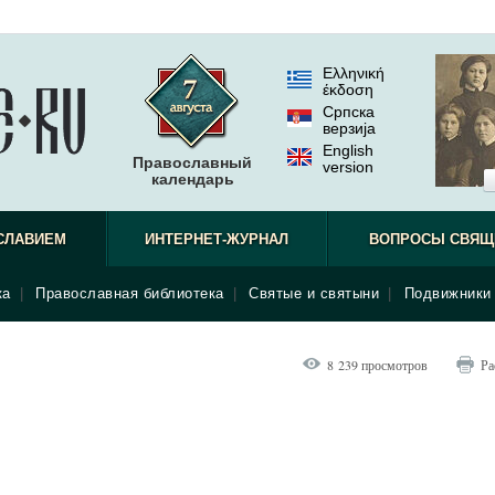
Ελληνική
έκδοση
Српска
верзиjа
English
Православный
version
календарь
СЛАВИЕМ
ИНТЕРНЕТ-ЖУРНАЛ
ВОПРОСЫ СВЯЩ
ка
|
Православная библиотека
|
Святые и святыни
|
Подвижники 
8 239 просмотров
Ра