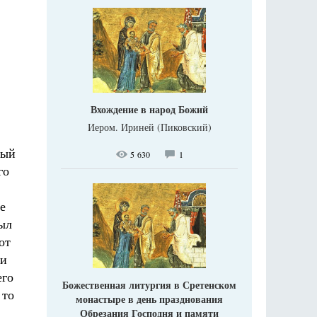
Вхождение в народ Божий
Иером. Ириней (Пиковский)
мый
5 630
1
го
е
был
от
 и
его
Божественная литургия в Сретенском
 то
монастыре в день празднования
Обрезания Господня и памяти