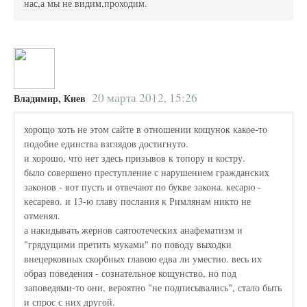
нас,а мы не видим,проходим.
20 марта 2012, 15:26
Владимир, Киев
хорощо хоть не этом сайте в отношении кощунок какое-то
подобие единства взглядов достигнуто.
и хорошо, что нет здесь призывов к топору и костру.
было совершено преступление с нарушением гражданских
законов - вот пусть и отвечают по букве закона. кесарю -
кесарево. и 13-ю главу послания к Римлянам никто не
отменял.
а накидывать жернов саятоотеческих анафематизм и
"грядущими претить муками" по поводу выходки
внецерковных скорбных главою едва ли уместно. весь их
образ поведения - сознательное кощунство, но под
заповедями-то они, вероятно "не подписывались", стало быть
и спрос с них другой.