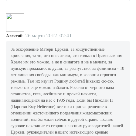
26 марта 2012, 02:41
Алексий
За оскорбление Матери Церкви, за кощунственные
кривляния, за то, что посчитали, что только в Православном
Храме им это можно, а не в синагоге и не в мечети, за
иудскую продажность души, за распутство, за феминизм - 10
лет лишения свободы, как минимум, в колонии строгого
режима. Там их научат Родину любить!Никаких сю-сю,
только так еще можно избавить Россию от черного вала
сатанистов, геев, лесбиянок и прочей нечисти,
надвигающейся на нас с 1905 года. Если бы Николай II
(Царство Ему Небесное) все таки принял решение в
отношении жесточайшего подавления жидомасонских
волнений, мы бы жили сейчас в другой стране...Только
суровое наказание со стороны высших руководителей нашей
Церкви, руководителей нашего истекающего кровью