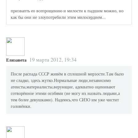
призвапть ео всепрощению и милости к падшим можно, но
как бы они не злоупотребили этим милосердием...
19 марта 2012, 19:34
Елизавета
После распада СССР живём в сплошной мерзости.Там было
не сладко, здесь жутко.Нормальные люди,независимо
атеисты,материалисты,верующие, адекватно оценивают
сотворённое этими особями (не могу их назвать людьми,а
тем более девушками). Надеюсь,что СИЗО им уже чистит
головёнки.