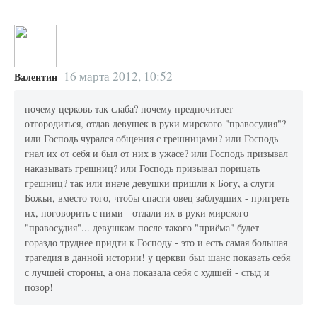
16 марта 2012, 10:52
Валентин
почему церковь так слаба? почему предпочитает
отгородиться, отдав девушек в руки мирского "правосудия"?
или Господь чурался общения с грешницами? или Господь
гнал их от себя и был от них в ужасе? или Господь призывал
наказывать грешниц? или Господь призывал порицать
грешниц? так или иначе девушки пришли к Богу, а слуги
Божьи, вместо того, чтобы спасти овец заблудших - пригреть
их, поговорить с ними - отдали их в руки мирского
"правосудия"... девушкам после такого "приёма" будет
гораздо труднее придти к Господу - это и есть самая большая
трагедия в данной истории! у церкви был шанс показать себя
с лучшей стороны, а она показала себя с худшей - стыд и
позор!