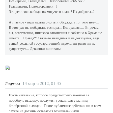
Познерами, Сванидзами, Невзоровыми /666 сек./,
Гельманами, Новодворскими..?
Это религия свободы их могучего клана? Их доброты..?
А главное - ведь нельзя судить и обсуждать то, чего нету...
В этот раз вы победили, господа... Поздравляю... Впрочем,
вы, естественно, никакого отношения к событию в Храме не
имеете... Правда?! Связь-то невидима и не доказуема, ведь
вашей реальной государственной идеологии-религии не
существует... Девчонки виноваты...
13 марта 2012, 01:35
Людмила
Пусть наказание, которое предусмотрено законом за
подобную выходку, послужит уроком для участниц
безобразной выходки. Такие публичные действия ни в коем
случае не должны оставаться безнаказанными.