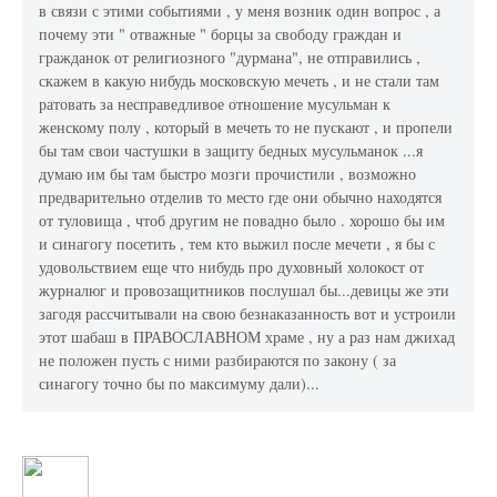
в связи с этими событиями , у меня возник один вопрос , а
почему эти " отважные " борцы за свободу граждан и
гражданок от религиозного "дурмана", не отправились ,
скажем в какую нибудь московскую мечеть , и не стали там
ратовать за несправедливое отношение мусульман к
женскому полу , который в мечеть то не пускают , и пропели
бы там свои частушки в защиту бедных мусульманок ...я
думаю им бы там быстро мозги прочистили , возможно
предварительно отделив то место где они обычно находятся
от туловища , чтоб другим не повадно было . хорошо бы им
и синагогу посетить , тем кто выжил после мечети , я бы с
удовольствием еще что нибудь про духовный холокост от
журналюг и провозащитников послушал бы...девицы же эти
загодя рассчитывали на свою безнаказанность вот и устроили
этот шабаш в ПРАВОСЛАВНОМ храме , ну а раз нам джихад
не положен пусть с ними разбираются по закону ( за
синагогу точно бы по максимуму дали)...