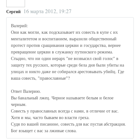
16 марта 2012, 19:27
Сергий
Валерий:
Они как могли, как подсказывает их совесть в купе с их
менталитетом и воспитанием, выразили общественный
протест против сращивания церкви и государства, вернее
превращение церкви в служанку путинского режима.
Стыдно, что ни один иерарх "не возвысил свой голос" в
защиту тех русских, которые среди бела дня были убиты на
улицах и никто даже не собирался арестовывать убийц. Где
ваша совесть, "православные"?
Ответ Валерию.
Вы банальный лжец. Черное называете белым и белое
черным.
Совесть у православных всегда с нами, в отличие от вас.
Хотя и мы, часто бываем во власти греха.
Судя по вашей писанине, совесть для вас пустая абстракция.
Бог взыщет с вас за лживые слова.