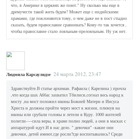
что, в Америке в церквях же поют." Ну сколько мы еще в
дремучести такой жить будем? Может еще с индийскими
храмами, где поклоняются тому, о чем даже не в пост стыдно
сказать, будем православие сравнивать? Кому-то так хочется ,
чтобы православие стало лояльным-прелояльным. Ну уж нет.
24 марта 2012, 23:47
Людмила Карсаулидзе
Здравствуйте.В статье архиман. Рафаила ( Карелина ) прочла
,что когда шах Аббас захватил Тбилиси,согнал весь народ к
мосту ,на мост положил иконы Божией Матери и Иисуса
Христа и должны пройти через мост к жизни, плюнув на
иконы или срубали головы и летели в Куру. 1000 жителей
полегли----сила веры, в храме полно людей, а они в масках с
аппаратурой идут.И в нас дело. " девочки" -какие они
девочки, детей имеют,где росли?где воспитывались? Среди