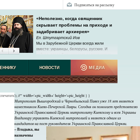
Подписаться на рассылку
«Неполезно, когда священник
скрывает проблемы на приходе и
задабривает архиерея»
Еп. Штутгартский Иов
Мы в Зарубежной Церкви всегда жили
вместе: украинцы, белорусы, русские. И
сейчас, слава Богу, удается поддерживать
эти теплые отношения.
ЕННИКУ
НОВОСТИ
МЕДИА
спечатать
'); //'" width='+pic_width+' height='+pic_height } }
Митрополит Вышгородский и Чернобыльский Павел уже 18 лет является
наместником Киево-Печерской Лавры. Сегодня он помогает предстоятелю
Украинской Православной Церкви митрополиту Киевскому и всея Украины
Владимиру управлять Киевской митрополией и является одним из
кандидатов на пост руководителя Украинской Православной Церкви.
– Владыка, вы
назначены