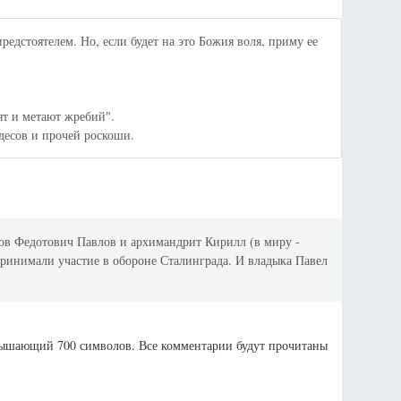
предстоятелем. Но, если будет на это Божия воля, приму ее
т и метают жребий".
десов и прочей роскоши.
ков Федотович Павлов и архимандрит Кирилл (в миру -
принимали участие в обороне Сталинграда. И владыка Павел
евышающий 700 символов. Все комментарии будут прочитаны