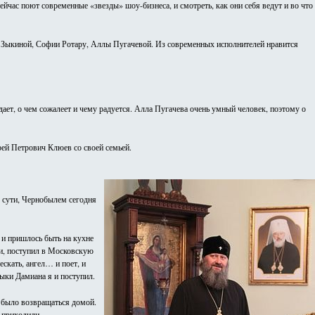
ейчас поют современные «звезды» шоу-бизнеса, и смотреть, как они себя ведут и во что
Зыкиной, Софии Ротару, Аллы Пугачевой. Из современных исполнителей нравится
адает, о чем сожалеет и чему радуется. Алла Пугачева очень умный человек, поэтому о
ей Петрович Клюев со своей семьей.
о сути, Чернобылем сегодня
т и пришлось быть на кухне
ии, поступил в Московскую
скать, ангел… и поет, и
ыки Дамиана я и поступил.
о было возвращаться домой.
и приходили.