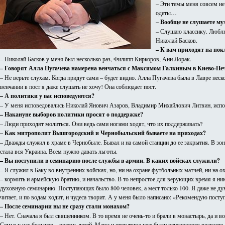
– Эти темы меня совсем не
одеты…
– Вообще не слушаете му
– Слушаю классику. Люблю
Николай Басков.
– К вам приходят на пок
– Николай Басков у меня был несколько раз, Филипп Киркоров, Ани Лорак.
– Говорят Алла Пугачева намерена венчаться с Максимом Галкиным в Киево-Пече
– Не верьте слухам. Когда придут сами – будет видно. Алла Пугачева была в Лавре неск
венчании в пост я даже слушать не хочу! Она соблюдает пост.
– А политики у вас исповедуются?
– У меня исповедовались Николай Янович Азаров, Владимир Михайлович Литвин, испов
– Накануне выборов политики просят о поддержке?
– Люди приходят молиться. Они ведь сами ногами ходят, что их поддерживать?
– Как митрополит Вышгородский и Чернобыльский бываете на приходах?
– Дважды служил в храме в Чернобыле. Бывал и на самой станции до ее закрытия. В зо
стала вся Украина. Всем нужно давать льготы.
– Вы поступили в семинарию после службы в армии. В каких войсках служили?
– Я служил в Баку во внутренних войсках, но, ни на охране футбольных матчей, ни на о
– кормить и армейскую братию, и начальство. В то непростое для верующих время я нико
духовную семинарию. Поступающих было 800 человек, а мест только 100. Я даже не дума
читает, и по водам ходит, и чудеса творит. А у меня было написано: «Рекомендую пос
– После семинарии вы не сразу стали монахом?
– Нет. Сначала я был священником. В то время не очень-то и брали в монастырь, да и
Семья у нас большая – восемь детей. Мама и отец тогда уже были пенсионного возраста. 