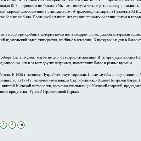
апитан КГБ, и принялся вербовать: «Мы вам советуем четыре раза в месяц приходить к н
Только испрошу благословения у отца Кирилла». А архимандрита Кирилла Павлова в КГБ 
осов больше не было. После учебы я шесть лет служил приходским священником в горо
облачить мощи преподобных, которые почивают в пещерах. Богослужения совершали тольк
ий издательский отдел, типография, швейные мастерские. В праздничные дни в Лавре с
собора. Без этих денег мы бы не смогли возродить святыню. И теперь будем просить П
димировича, как и за всех других меценатов, помогавших Лавре в разные времена.
бласти. В 1980 г. закончил Луцкий техникум торговли. После службы во внутренних вой
онашество. В 1994 г. назначен наместником Свято-Успенской Киево-Печерской Лавры. 
викарий Киевской митрополии, временно управляющий Киевской епархией, председате
ного присутствия Русской Православной Церкви.
8
9
10