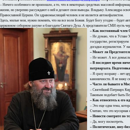
– Ничего особенного не произошло, а то, что в некоторых средствах массовой информа
жизни, но уверенно рассуждают о ней и делают свои выводы. Владыку Александра освоб
Православной Церкви. Он здравомыслящий человек и не является автокефалистом.
Здесь, милые мои, нужно помнить, что на все воля Божия. Будет Богу угодно – будет авт
церковном соборном разуме и благодати Святаго Духа. А представители СМИ пусть черп
– Как постоянный член С
– Не думаю, что в Уставе 
государстве, регистрируем
догадки журналистов. У нас
– Может ли Предстоятель
– Не может. А все домыслы
– В последнее время нич
патриархата. Подготовка
– Я сразу возражу – нет це
каноничности. Я не вижу с
– Часто ли бываете в М
– Святейший Патриарх Кири
Таковым подобает быть Пе
– Как относитесь к его и
– Это еще одна тема, кото
Считаю, что это мусорная 
– Новости смотрите по т
– Да, могу посмотреть.
– Политические, шоу-биз