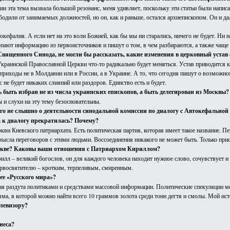
ции эта тема вызвала большой резонанс, меня удивляет, поскольку эти статьи были нап
одили от занимаемых должностей, но он, как и раньше, остался архиепископом. Он и д
окефалия. А если нет на это воли Божией, как бы мы ни старались, ничего не будет. Ни 
ают информацию из первоисточников и пишут о том, в чем разбираются, а также чаще х
вященного Синода, не могли бы рассказать, какие изменения в церковный устав 
Украинской Православной Церкви что-то радикально будет меняться. Устав приводится
 приходы не в Молдавии или в России, а в Украине. А то, что сегодня пишут о возможном
 не будет никаких слияний или раздоров. Единство есть и будет.
 быть избран не из числа украинских епископов, а быть делегирован из Москвы?
 и слухи на эту тему безосновательны.
его не слышно о деятельности синодальной комиссии по диалогу с Автокефальной 
 к диалогу прекратилась? Почему?
ркви Киевского патриархата. Есть политическая партия, которая имеет такое название. 
мысла переговоров с этими людьми. Воссоединения никакого не может быть. Только при
оскве? Каковы ваши отношения с Патриархом Кириллом?
лл – великий богослов, он для каждого человека находит нужное слово, сочувствует и 
рвосвятителю – кротким, терпеливым, смиренным.
дее «Русского мира»?
рая раздута политиками и средствами массовой информации. Политические спекуляции ме
яма, в которой можно найти всего 10 граммов золота среди тонн дегтя и смолы. Мой ист
елевизору?
неса?