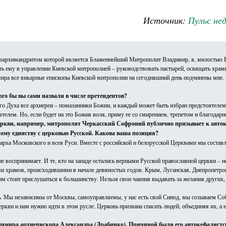
Источник:
Пульс не
нноархимандритом которой является Блаженнейший Митрополит Владимир, я, милостью 
ему в управлении Киевской митрополией – руководствовать пастырей, освящать храмы
ира все викарные епископы Киевской митрополии на сегодняшний день подчинены мне.
го бы вы сами назвали в числе претендентов?
аго Духа все архиереи – помазанники Божии, и каждый может быть избран предстоятеле
ятелем. Но, если будет на это Божия воля, приму ее со смирением, трепетом и благодарн
церкви, например, митрополит Черкасский Софроний публично призывает к авт
ому единству с церковью Русской. Какова ваша позиция?
иарха Московского и всея Руси. Вместе с российской и белорусской Церквами мы соста
е воспринимает. И те, кто на западе остались верными Русской православной церкви – н
ми храмов, происходившими в начале девяностых годов. Крым, Луганская, Днепропетро
о им стоит прислушаться к большинству. Нельзя свои чаяния выдавать за желания других
. Мы независимы от Москвы, самоуправляемы, у нас есть свой Синод, мы созываем Соб
ви и нам нужно идти в этом русле. Церковь призвана спасать людей, объединяя их, а н
имира архиепископа Александра (Драбинко). Причиной были его автокефалистс