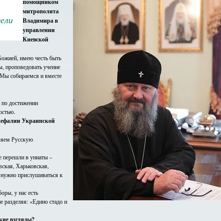
помощником
митрополита
дели
Владимира в
управлении
Киевской
Божией, имею честь быть
, проповедовать учение
 Мы собираемся и вместе
м по достижении
остью.
окефалии Украинской
вляем Русскую
е перешли в униаты –
вская, Харьковская,
, нужно прислушиваться к
оры, у нас есть
е разделяя: «Едино стадо и
кие взгляды?