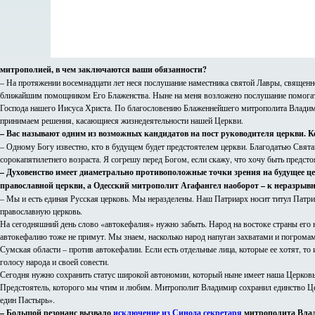
митрополией, в чем заключаются ваши обязанности?
– На протяжении восемнадцати лет неся послушание наместника святой Лавры, свяще
ближайшим помощником Его Блаженства. Ныне на меня возложено послушание помогать 
Господа нашего Иисуса Христа. По благословению Блаженнейшего митрополита Владим
принимаем решения, касающиеся жизнедеятельности нашей Церкви.
– Вас называют одним из возможных кандидатов на пост руководителя церкви. Ко
– Одному Богу известно, кто в будущем будет предстоятелем церкви. Благодатью Свят
сорокапятилетнего возраста. Я согрешу перед Богом, если скажу, что хочу быть предсто
– Духовенство имеет диаметрально противоположные точки зрения на будущее 
православной церкви, а Одесский митрополит Агафангел наоборот – к неразрывн
– Мы и есть единая Русская церковь. Мы неразделены. Наш Патриарх носит титул Патр
православную церковь.
На сегодняшний день слово «автокефалия» нужно забыть. Народ на востоке страны его н
автокефалию тоже не примут. Мы знаем, насколько народ напуган захватами и погрома
Сумская области – против автокефалии. Если есть отдельные лица, которые ее хотят, т
голосу народа и своей совести.
Сегодня нужно сохранить статус широкой автономии, который ныне имеет наша Церковь
Предстоятель, которого мы чтим и любим. Митрополит Владимир сохранил единство Церк
един Пастырь».
– Большой резонанс вызвало
исключение из Синода секретаря
митрополита Влад