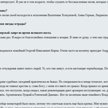
 интересуют. Я уже не в том возрасте, чтобы слушать те бессмысленные песни, которые с
зыку?
 песни своей молодости в исполнении Валентины Толкуновой, Анны Герман, Людмилы 
лон звезды эстрады?
рской лавре во время великого поста.
олько раз. Я видел ее благоговейное отношение к мощам. Я знаю ее душу, о чем она стр
едовался покойный Георгий Николаевич Кирпа. Очень часто на молитву приходит Андр
не отчуждения живет много людей. Те, кто там живут, и есть настоящие чернобыльцы. П
хране судебных заседаний практически не бывал. По специальности я повар-технолог, во
гда не снимал крестик и, слава Богу, с меня его никто не срывал. Когда пришел из арм
л, что поступлю, когда увидел, какие рекомендации дают архиереи поступающим: он, де
тупить. Архиепископ Луцкий и Ровенский Дамиан». Вот по молитвам ныне покойного Влад
 вообще монастырей было мало, потому что советская власть еще была крепка. Мне нужн
Из-за того, что я учился в семинарии, их из колхоза выгнали, свет отрезали, с обыскам