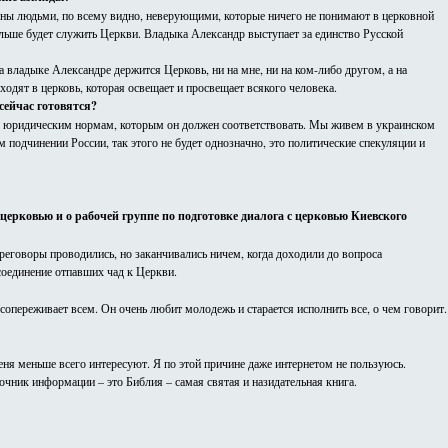
исаны людьми, по всему видно, неверующими, которые ничего не понимают в церковной
альше будет служить Церкви. Владыка Александр выступает за единство Русской
на владыке Александре держится Церковь, ни на мне, ни на ком-либо другом, а на
одят в церковь, которая освещает и просвещает всякого человека.
сейчас готовятся?
 к юридическим нормам, которым он должен соответствовать. Мы живем в украинском
 подчинении России, так этого не будет однозначно, это политические спекуляции и
церковью и о рабочей группе по подготовке диалога с церковью Киевского
Переговоры проводились, но заканчивались ничем, когда доходили до вопроса
соединение отпавших чад к Церкви.
сопереживает всем. Он очень любит молодежь и старается исполнить все, о чем говорит.
ня меньше всего интересуют. Я по этой причине даже интернетом не пользуюсь.
очник информации – это Библия – самая святая и назидательная книга.