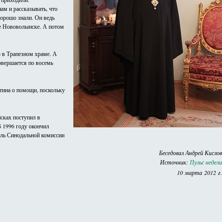
ам и рассказывать, что
хорошо знали. Он ведь
де Нововолынске. А потом
о в Трапезном храме. А
овершается по восемь
утина о помощи, поскольку
сках поступил в
В 1996 году окончил
ль Синодальной комиссии
Беседовал Андрей Кислов
Источник:
Пульс недели
10 марта 2012 г.