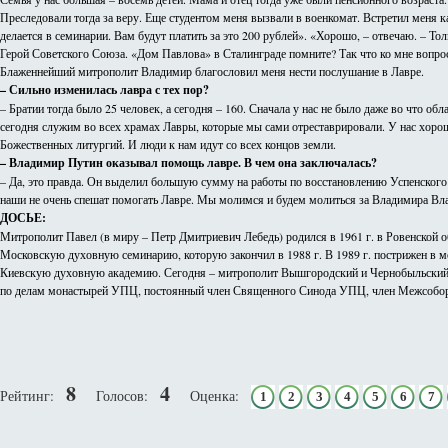
Преследовали тогда за веру. Еще студентом меня вызвали в военкомат. Встретил меня к
делается в семинарии. Вам будут платить за это 200 рублей». «Хорошо, – отвечаю. – 
Герой Советского Союза. «Дом Павлова» в Сталинграде помните? Так что ко мне вопр
Блаженнейший митрополит Владимир благословил меня нести послушание в Лавре.
– Сильно изменилась лавра с тех пор?
– Братии тогда было 25 человек, а сегодня – 160. Сначала у нас не было даже во что 
сегодня служим во всех храмах Лавры, которые мы сами отреставрировали. У нас хорош
Божественных литургий. И люди к нам идут со всех концов земли.
– Владимир Путин оказывал помощь лавре. В чем она заключалась?
– Да, это правда. Он выделил большую сумму на работы по восстановлению Успенского 
наши не очень спешат помогать Лавре. Мы молимся и будем молиться за Владимира Вла
ДОСЬЕ:
Митрополит Павел (в миру – Петр Дмитриевич Лебедь) родился в 1961 г. в Ровенской о
Московскую духовную семинарию, которую закончил в 1988 г. В 1989 г. пострижен в м
Киевскую духовную академию. Сегодня – митрополит Вышгородский и Чернобыльский, 
по делам монастырей УПЦ, постоянный член Священного Синода УПЦ, член Межсобор
8
4
Рейтинг:
Голосов:
Оценка:
1
2
3
4
5
6
7