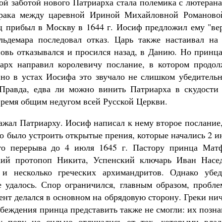
й заботой нового Патриарха стала полемика с лютерана
брака между царевной Ириной Михайловной Романово
ц прибыл в Москву в 1644 г. Иосиф предложил ему "ве
льдемара последовал отказ. Царь также настаивал на 
новь отказывался и просился назад, в Данию. Но принц
арх направил королевичу послание, в котором продол
 но в устах Иосифа это звучало не слишком убедительн
 Правда, едва ли можно винить Патриарха в скудости 
время общим недугом всей Русской Церкви.
ажал Патриарху. Иосиф написал к нему второе послание
но было устроить открытые прения, которые начались 2 
ого перерыва до 4 июля 1645 г. Пастору принца Мат
кий протопоп Никита, Успенский ключарь Иван Насед
и несколько греческих архимандритов. Однако убед
 удалось. Спор ограничился, главным образом, пробле
нт делался в основном на обрядовую сторону. Греки ни
убеждения принца представить также не смогли: их позн
ту пору не сильно отличались от тех, которыми влад