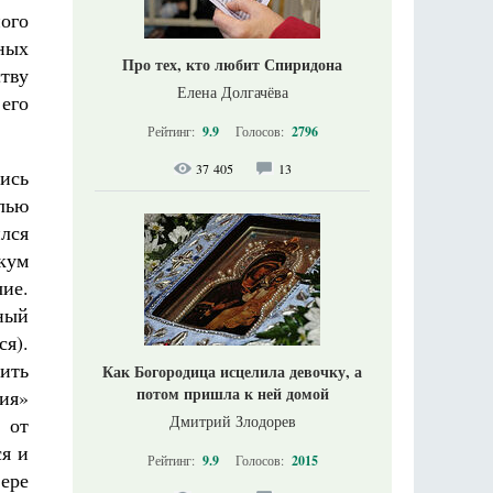
ого
ных
Про тех, кто любит Спиридона
тву
Елена Долгачёва
его
Рейтинг:
9.9
Голосов:
2796
37 405
13
ись
елью
лся
кум
ие.
ный
ся).
рить
Как Богородица исцелила девочку, а
потом пришла к ней домой
ия»
Дмитрий Злодорев
 от
ся и
Рейтинг:
9.9
Голосов:
2015
ере