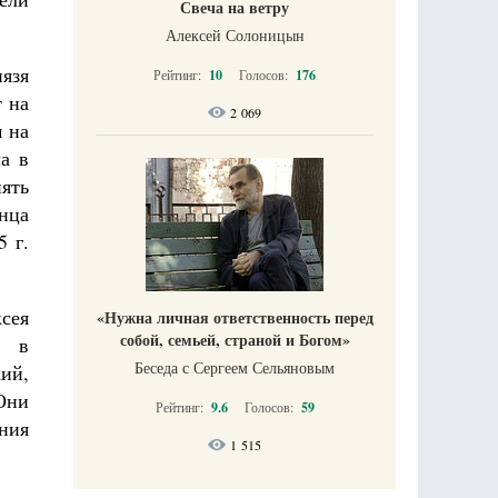
Свеча на ветру
Алексей Солоницын
нязя
Рейтинг:
10
Голосов:
176
т на
2 069
 на
а в
ять
инца
 г.
сея
«Нужна личная ответственность перед
собой, семьей, страной и Богом»
к в
Беседа с Сергеем Сельяновым
кий,
Они
Рейтинг:
9.6
Голосов:
59
ния
1 515