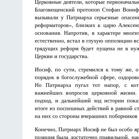
Церковные деятели, которые первоначальн
Благовещенский протопоп Стефан Вонифа
вызывали у Патриарха серьезные опасен
реформаторов», близких к царю Алексею,
основания. Напротив, в характере мног
естественно, встал в глухую оппозицию вс
грядущих реформ будет пущена не в нуж
Церкви и государства.
Иосиф, по сути, стремился к тому же, 
порядок в богослужебной сфере, оздоров
Но Патриарха пугал тот напор, с ко
важнейших вопросов церковной жизни.
подход, и дальнейший ход истории пока
итоге из поспешных действий в равной с
на них со стороны вчерашних поборников 
Конечно, Патриарх Иосиф не был особо я
позиция была достаточно правильной, на