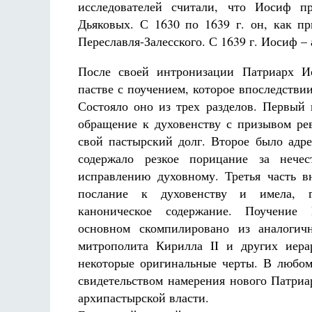
исследователей считали, что Иосиф п
Дьяковых. С 1630 по 1639 г. он, как п
Переславля-Залесского. С 1639 г. Иосиф 
После своей интронизации Патриарх И
пастве с поучением, которое впоследстви
Состояло оно из трех разделов. Первый 
обращение к духовенству с призывом ре
свой пастырский долг. Второе было адр
содержало резкое порицание за нече
исправлению духовному. Третья часть в
послание к духовенству и имела, г
каноническое содержание. Поучени
основном скомпилировано из аналогич
митрополита Кирилла II и других иера
некоторые оригинальные черты. В любом
свидетельством намерения нового Патриа
архипастырской власти.