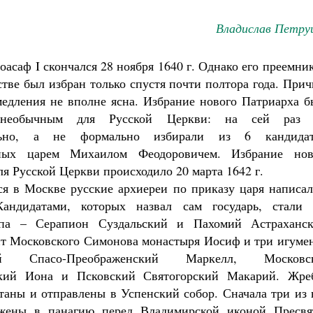
Владислав Петру
асаф I скончался 28 ноября 1640 г. Однако его преемни
тве был избран только спустя почти полтора года. При
медления не вполне ясна. Избрание нового Патриарха б
 необычным для Русской Церкви: на сей раз 
ельно, а не формально избирали из 6 кандидат
ных царем Михаилом Феодоровичем. Избрание нов
ля Русской Церкви происходило 20 марта 1642 г.
я в Москве русские архиереи по приказу царя написал
Кандидатами, которых назвал сам государь, стали 
опа – Серапион Суздальский и Пахомий Астраханск
т Московского Симонова монастыря Иосиф и три игумен
ий Спасо-Преображенский Маркелл, Московс
ский Иона и Псковский Святогорский Макарий. Жре
таны и отправлены в Успенский собор. Сначала три из 
жены в панагию перед Владимирской иконой Пресвя