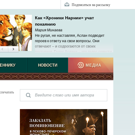
Подписаться на рассылку
Как «Хроники Нарнии» учат
покаянию
Мария Минаева
Не ругая, не наставляя, Аслан подводит
героев к ответу на свои вопросы. Они
отвечают – и содрогаются от своих
поступков. Голос Аслана – это голос совести.
ЕННИКУ
НОВОСТИ
МЕДИА
спечатать