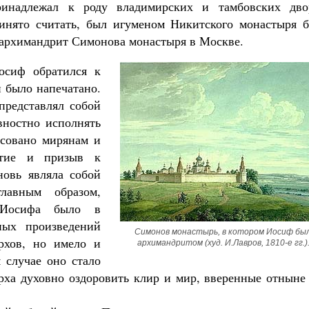
ринадлежал к роду владимирских и тамбовских дво
ринято считать, был игуменом Никитского монастыря б
– архимандрит Симонова монастыря в Москве.
осиф обратился к
и было напечатано.
представлял собой
вностно исполнять
есовано мирянам и
стие и призыв к
новь являла собой
лавным образом,
е Иосифа было в
ных произведений
Симонов монастырь, в котором Иосиф был
рхов, но имело и
архимандритом (худ. И.Лавров, 1810-е гг.)
 случае оно стало
рха духовно оздоровить клир и мир, вверенные отныне 