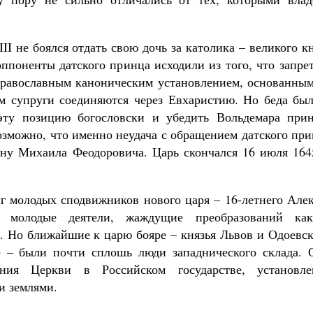
I не боялся отдать свою дочь за католика – великого к
ппоненты датского принца исходили из того, что запре
равославным каноническим установлением, основанным
м супруги соединяются через Евхаристию. Но беда был
 эту позицию богословски и убедить Вольдемара прин
озможно, что именно неудача с обращением датского пр
ну Михаила Феодоровича. Царь скончался 16 июля 1645
г молодых сподвижников нового царя – 16-летнего Алек
 молодые деятели, жаждущие преобразований ка
е. Но ближайшие к царю бояре – князья Львов и Одоевс
е – были почти сплошь люди западнического склада. 
ия Церкви в Российском государстве, установле
и землями.