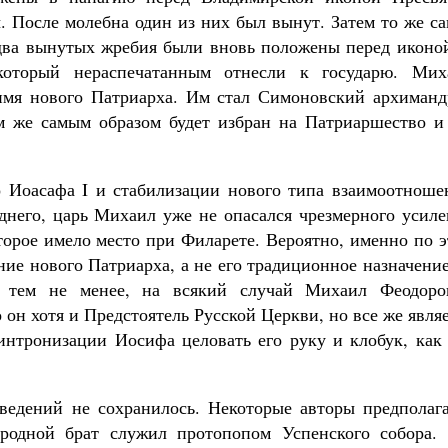
. После молебна один из них был вынут. Затем то же с
два вынутых жребия были вновь положены перед иконой
который нераспечатанным отнесли к государю. Мих
 имя нового Патриарха. Им стал Симоновский архиманд
Великомученик Георгий Победоносец. Научис
м же самым образом будет избран на Патриаршество и 
святого
Роман Котов
айти своё место в жизни
Кирилл Мурышев
о Иоасафа I и стабилизации нового типа взаимоотноше
еднего, царь Михаил уже не опасался чрезмерного усил
торое имело место при Филарете. Вероятно, именно по 
ие нового Патриарха, а не его традиционное назначени
И тем не менее, на всякий случай Михаил Феодоро
он хотя и Предстоятель Русской Церкви, но все же явля
 интронизации Иосифа целовать его руку и клобук, как
едений не сохранилось. Некоторые авторы предполага
 родной брат служил протопопом Успенского собора. 