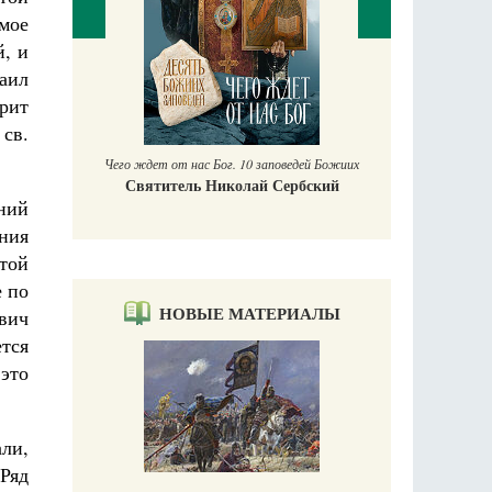
амое
, и
аил
Право
Екате
рит
ь у
св.
Чего ждет от нас Бог. 10 заповедей Божиих
Святитель Николай Сербский
ний
ения
этой
е по
НОВЫЕ МАТЕРИАЛЫ
вич
ется
 это
ли,
Ряд