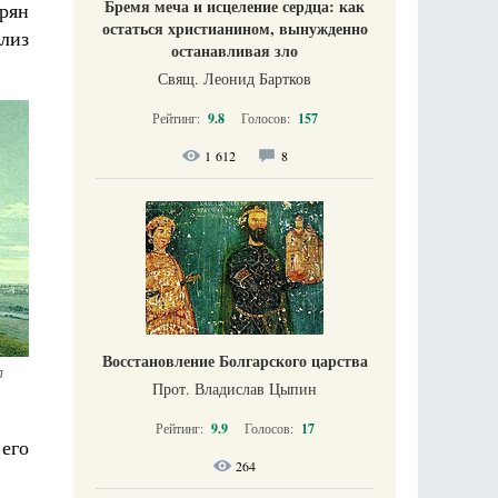
Бремя меча и исцеление сердца: как
рян
остаться христианином, вынужденно
лиз
останавливая зло
Свящ. Леонид Бартков
Рейтинг:
9.8
Голосов:
157
1 612
8
Восстановление Болгарского царства
 
Прот. Владислав Цыпин
.
Рейтинг:
9.9
Голосов:
17
его
264