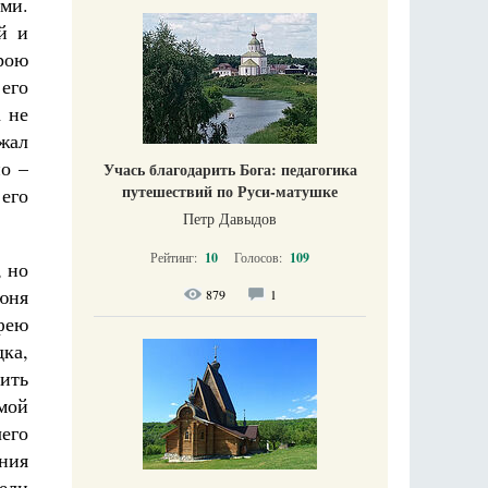
ми.
й и
рою
его
а не
жал
о –
Учась благодарить Бога: педагогика
путешествий по Руси-матушке
его
Петр Давыдов
Рейтинг:
10
Голосов:
109
, но
июня
879
1
фею
ка,
ить
мой
чего
ания
ели