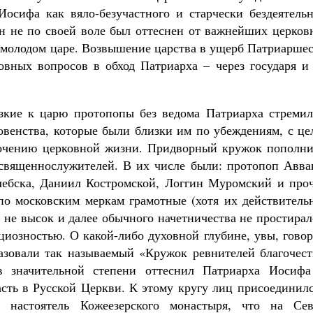
осифа как вяло-безучастного и старчески бездеятельн
он не по своей воле был оттеснен от важнейших церков
 молодом царе. Возвышение царства в ущерб Патриаршес
вных вопросов в обход Патриарха – через государя и 
изкие к царю протопопы без ведома Патриарха стремил
ховенства, которые были близки им по убеждениям, с ц
дочению церковной жизни. Придворный кружок пополни
 священнослужителей. В их числе были: протопоп Авва
лебска, Даниил Костромской, Логгин Муромский и проч
по московским меркам грамотные (хотя их действитель
 не высок и далее обычного начетничества не простирал
циозностью. О какой-либо духовной глубине, увы, гово
азовали так называемый «Кружок ревнителей благочест
в значительной степени оттеснил Патриарха Иосифа
асть в Русской Церкви. К этому кругу лиц присоединил
 настоятель Кожеезерского монастыря, что на Сев