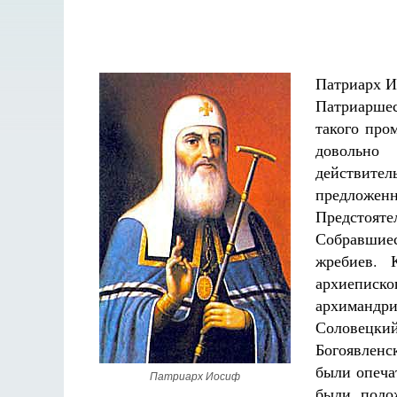
Патриарх Ио
Патриаршес
такого про
довольно
действит
предложен
Предстояте
Собравшиес
жребиев. 
архиеписк
архимандри
Соловецк
Богоявлен
были опеча
Патриарх Иосиф
были поло