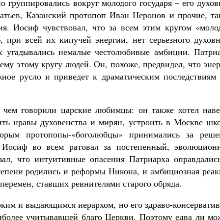
о группировались вокруг молодого государя – его духо
тьев, Казанский протопоп Иван Неронов и прочие, та
ия. Иосиф чувствовал, что за всем этим кругом «моло
 при всей их кипучей энергии, нет серьезного духовн
их угадывались немалые честолюбивые амбиции. Патриа
ему этому кругу людей. Он, похоже, предвидел, что эне
ное русло и приведет к драматическим последствиям 
о чем говорили царские любимцы: он также хотел наве
ить нравы духовенства и мирян, устроить в Москве шко
торым протопопы-«боголюбцы» принимались за реше
 Иосиф во всем ратовал за постепенный, эволюцион
зал, что интуитивные опасения Патриарха оправдались
тепени родились и реформы Никона, и амбициозная реак
перемен, ставших ревнителями старого обряда.
рким и выдающимся иерархом, но его здраво-консервати
иболее учитывавшей благо Церкви. Поэтому едва ли мо