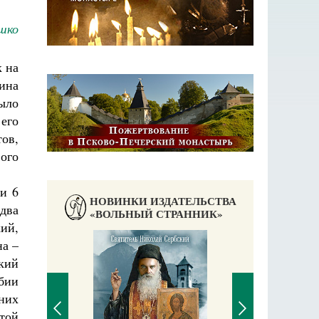
шко
к на
чина
ыло
его
ов,
ого
и 6
НОВИНКИ ИЗДАТЕЛЬСТВА
два
«ВОЛЬНЫЙ СТРАННИК»
ий,
а –
кий
бии
них
той