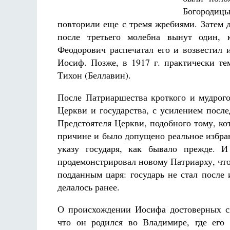
Богородицы
повторили еще с тремя жребиями. Затем 
после третьего молебна вынут один, 
Феодорович распечатал его и возвестил
Иосиф. Позже, в 1917 г. практически те
Разлуки не будет
Тихон (Беллавин).
Фредерика де Грааф
Как н
После Патриаршества кроткого и мудрог
Церкви и государства, с усилением посл
Предстоятеля Церкви, подобного тому, ко
причине и было допущено реальное избран
указу государя, как бывало прежде. 
продемонстрировал новому Патриарху, что 
подданным царя: государь не стал после
делалось ранее.
О происхождении Иосифа достоверных св
что он родился во Владимире, где его