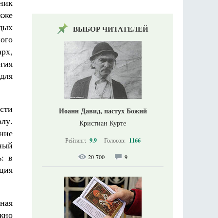
вник
кже
дых
ВЫБОР ЧИТАТЕЛЕЙ
ого
рх,
ргия
для
сти
Иоанн Давид, пастух Божий
лу.
Кристиан Курте
ние
Рейтинг:
9.9
Голосов:
1166
ный
: в
20 700
9
ция
вная
жно