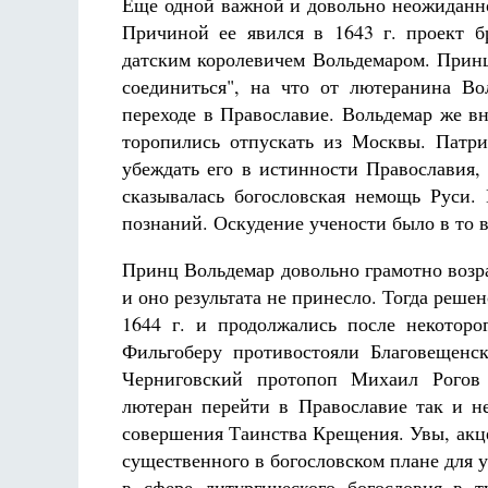
Еще одной важной и довольно неожиданно
Причиной ее явился в 1643 г. проект 
датским королевичем Вольдемаром. Прин
соединиться", на что от лютеранина Во
переходе в Православие. Вольдемар же в
торопились отпускать из Москвы. Патри
убеждать его в истинности Православия,
сказывалась богословская немощь Руси.
познаний. Оскудение учености было в то 
Принц Вольдемар довольно грамотно возр
и оно результата не принесло. Тогда реше
1644 г. и продолжались после некотор
Фильгоберу противостояли Благовещенс
Черниговский протопоп Михаил Рогов 
лютеран перейти в Православие так и не
совершения Таинства Крещения. Увы, акце
существенного в богословском плане для 
в сфере литургического богословия в 