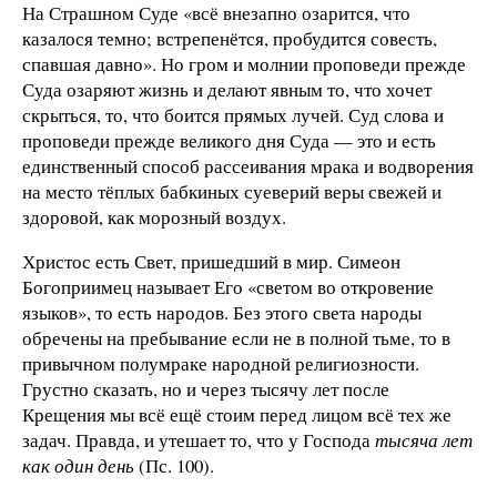
На Страшном Суде «всё внезапно озарится, что
казалося темно; встрепенётся, пробудится совесть,
спавшая давно». Но гром и молнии проповеди прежде
Суда озаряют жизнь и делают явным то, что хочет
скрыться, то, что боится прямых лучей. Суд слова и
проповеди прежде великого дня Суда — это и есть
единственный способ рассеивания мрака и водворения
на место тёплых бабкиных суеверий веры свежей и
здоровой, как морозный воздух.
Христос есть Свет, пришедший в мир. Симеон
Богоприимец называет Его «светом во откровение
языков», то есть народов. Без этого света народы
обречены на пребывание если не в полной тьме, то в
привычном полумраке народной религиозности.
Грустно сказать, но и через тысячу лет после
Крещения мы всё ещё стоим перед лицом всё тех же
задач. Правда, и утешает то, что у Господа
тысяча лет
как один день
(Пс. 100).