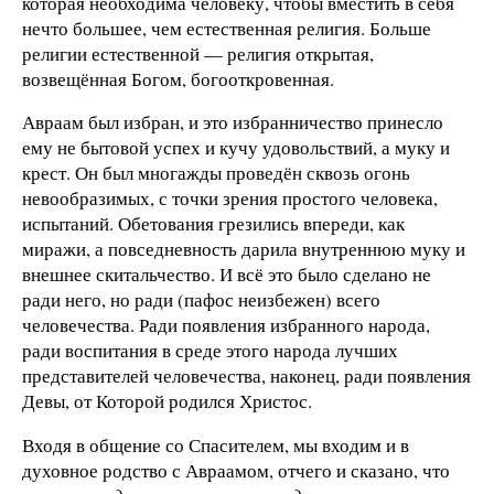
которая необходима человеку, чтобы вместить в себя
нечто большее, чем естественная религия. Больше
религии естественной — религия открытая,
возвещённая Богом, богооткровенная.
Авраам был избран, и это избранничество принесло
ему не бытовой успех и кучу удовольствий, а муку и
крест. Он был многажды проведён сквозь огонь
невообразимых, с точки зрения простого человека,
испытаний. Обетования грезились впереди, как
миражи, а повседневность дарила внутреннюю муку и
внешнее скитальчество. И всё это было сделано не
ради него, но ради (пафос неизбежен) всего
человечества. Ради появления избранного народа,
ради воспитания в среде этого народа лучших
представителей человечества, наконец, ради появления
Девы, от Которой родился Христос.
Входя в общение со Спасителем, мы входим и в
духовное родство с Авраамом, отчего и сказано, что