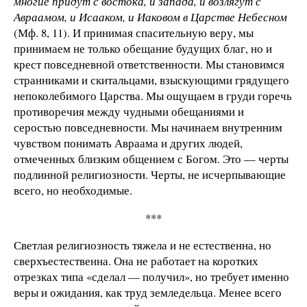
многие придут с востока, и запада, и возлягут с
Авраамом, и Исааком, и Иаковом в Царстве Небесном
(Мф. 8, 11). И принимая спасительную веру, мы
принимаем не только обещание будущих благ, но и
крест повседневной ответственности. Мы становимся
странниками и скитальцами, взыскующими грядущего
непоколебимого Царства. Мы ощущаем в груди горечь
противоречия между чудными обещаниями и
серостью повседневности. Мы начинаем внутренним
чувством понимать Авраама и других людей,
отмеченных близким общением с Богом. Это — черты
подлинной религиозности. Черты, не исчерпывающие
всего, но необходимые.
***
Светлая религиозность тяжела и не естественна, но
сверхъестественна. Она не работает на коротких
отрезках типа «сделал — получил», но требует именно
веры и ожидания, как труд земледельца. Менее всего