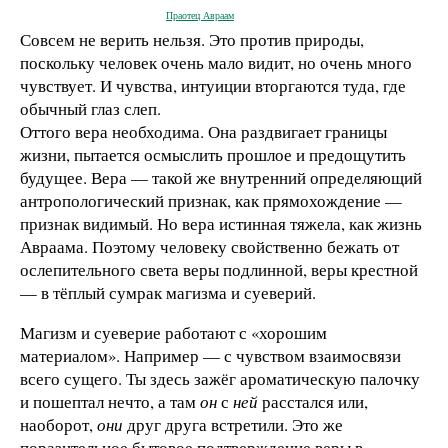
Праотец Авраам
Совсем не верить нельзя. Это против природы,
поскольку человек очень мало видит, но очень много
чувствует. И чувства, интуиции вторгаются туда, где
обычный глаз слеп.
Оттого вера необходима. Она раздвигает границы
жизни, пытается осмыслить прошлое и предощутить
будущее. Вера — такой же внутренний определяющий
антропологический признак, как прямохождение —
признак видимый. Но вера истинная тяжела, как жизнь
Авраама. Поэтому человеку свойственно бежать от
ослепительного света веры подлинной, веры крестной
— в тёплый сумрак магизма и суеверий.
Магизм и суеверие работают с «хорошим
материалом». Например — с чувством взаимосвязи
всего сущего. Ты здесь зажёг ароматическую палочку
и пошептал нечто, а там
он
с
ней
расстался или,
наоборот,
они
друг друга встретили. Это же
поразительное бытовое подтверждение веры в