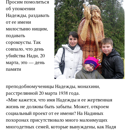
Просим помолиться
об упокоении
Надежды, раздавать
от ее имени
милостыню нищим,
подавать
сорокоусты. Так
совпало, что день
убийства Нади, 20
марта, это — день
памяти
преподобномученицы Надежды, монахини,
расстрелянной 20 марта 1938 года.
«Мне кажется, что имя Надежды и ее жертвенная
жизнь не должны быть забыты. Может, откроем
социальный проект от ее имени? На Надиных
похоронах присутствовало много малоимущих
многодетных семей, которые вынуждены, как Надя