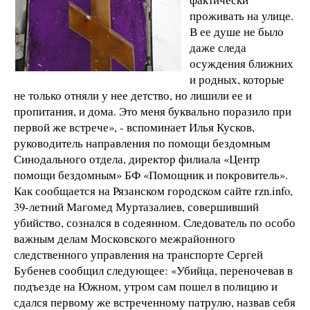
проживать на улице.
В ее душе не было
даже следа
осуждения ближних
и родных, которые
не только отняли у нее детство, но лишили ее и
пропитания, и дома. Это меня буквально поразило при
первой же встрече», - вспоминает Илья Кусков,
руководитель направления по помощи бездомным
Синодального отдела, директор филиала «Центр
помощи бездомным» БФ «Помощник и покровитель».
Как сообщается на Рязанском городском сайте rzn.info,
39-летний Магомед Муртазалиев, совершивший
убийство, сознался в содеянном. Следователь по особо
важным делам Московского межрайонного
следственного управления на транспорте Сергей
Бубенев сообщил следующее: «Убийца, переночевав в
подъезде на Южном, утром сам пошел в полицию и
сдался первому же встреченному патрулю, назвав себя