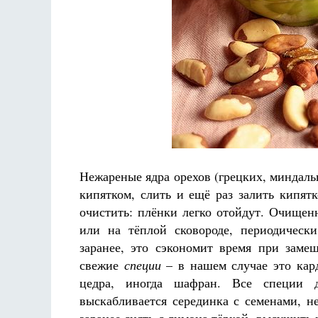
Нежареные ядра орехов (грецких, миндаль
кипятком, слить и ещё раз залить кипятк
очистить: плёнки легко отойдут. Очище
или на тёплой сковороде, периодичес
заранее, это сэкономит время при замеш
свежие
специи
– в нашем случае это кард
цедра, иногда шафран. Все специи 
выскабливается серединка с семенами, н