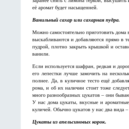
заранее снять с лимона тёркой, высушить
её аромат будет насыщенней.
Ванильный сахар или сахарная пудра.
Можно самостоятельно приготовить дома в
выскабливаются и добавляются прямо в те
пудрой, плотно закрыть крышкой и остав
ванили.
Если используется шафран, редкая и доро
его лепестки лучше замочить на несколь
полнее. Да, в куличное тесто ещё добавл
рома, и об их наличии стоит тоже следуе
много разнообразных цукатов – они бываю
У нас дома цукаты, вкусные и ароматные,
куличей. Обычно цукатов у нас два вида 
.
Цукаты из апельсиновых корок