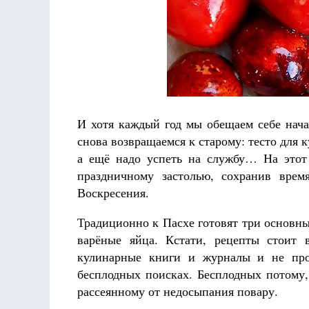
Разлуки не будет
Фредерика де Грааф
И хотя каждый год мы обещаем себе нача
снова возвращаемся к старому: тесто для к
а ещё надо успеть на службу… На этот 
праздничному застолью, сохранив врем
Воскресения.
Традиционно к Пасхе готовят три основны
варёные яйца. Кстати, рецепты стоит 
кулинарные книги и журналы и не про
бесплодных поисках. Бесплодных потому
рассеянному от недосыпания повару.