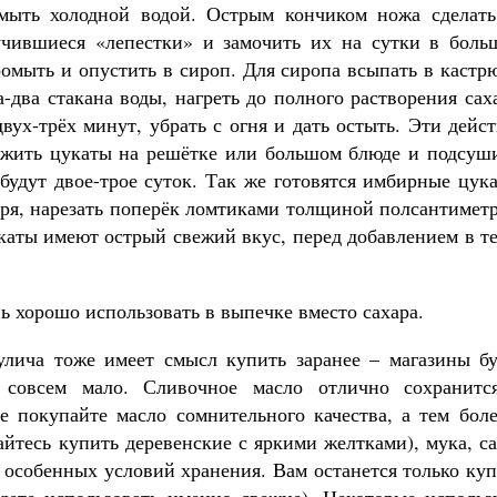
мыть холодной водой. Острым кончиком ножа сделать
лучившиеся «лепестки» и замочить их на сутки в боль
ромыть и опустить в сироп. Для сиропа всыпать в каст
-два стакана воды, нагреть до полного растворения сах
вух-трёх минут, убрать с огня и дать остыть. Эти дейс
зложить цукаты на решётке или большом блюде и подсуш
будут двое-трое суток. Так же готовятся имбирные цук
иря, нарезать поперёк ломтиками толщиной полсантимет
каты имеют острый свежий вкус, перед добавлением в т
ь хорошо использовать в выпечке вместо сахара.
улича тоже имеет смысл купить заранее – магазины бу
 совсем мало. Сливочное масло отлично сохранитс
е покупайте масло сомнительного качества, а тем боле
айтесь купить деревенские с яркими желтками), мука, с
 особенных условий хранения. Вам останется только ку