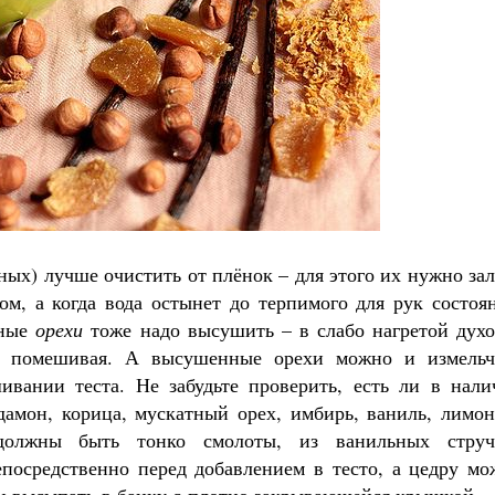
ных) лучше очистить от плёнок – для этого их нужно за
ом, а когда вода остынет до терпимого для рук состоя
нные
орехи
тоже надо высушить – в слабо нагретой духо
ки помешивая. А высушенные орехи можно и измельч
ивании теста. Не забудьте проверить, есть ли в нали
амон, корица, мускатный орех, имбирь, ваниль, лимон
должны быть тонко смолоты, из ванильных струч
епосредственно перед добавлением в тесто, а цедру мо