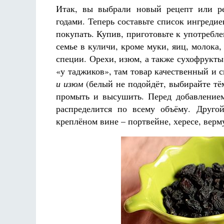
Итак, вы выбрали новый рецепт или ре
годами. Теперь составьте список ингредие
покупать. Купив, приготовьте к употребле
семье в куличи, кроме муки, яиц, молока
специи. Орехи, изюм, а также сухофрукт
«у таджиков», там товар качественный и с
и изюм
(белый не подойдёт, выбирайте тём
промыть и высушить. Перед добавлением
распределится по всему объёму. Друго
креплёном вине – портвейне, хересе, верм