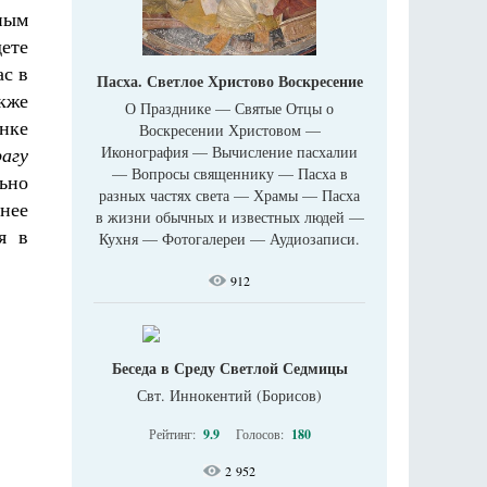
ным
дете
ас в
Пасха. Светлое Христово Воскресение
акже
О Празднике — Святые Отцы о
ынке
Воскресении Христовом —
Иконография — Вычисление пасхалии
агу
— Вопросы священнику — Пасха в
льно
разных частях света — Храмы — Пасха
нее
в жизни обычных и известных людей —
я в
Кухня — Фотогалереи — Аудиозаписи.
912
Беседа в Среду Светлой Седмицы
Свт. Иннокентий (Борисов)
Рейтинг:
9.9
Голосов:
180
2 952