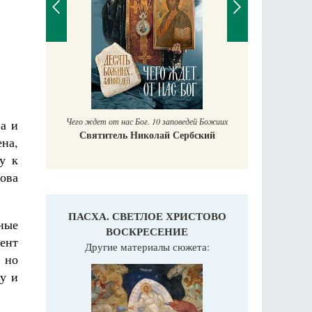
П
Е
Чего ждет от нас Бог. 10 заповедей Божиих
ва и
Святитель Николай Сербский
ена,
у к
ова
ПАСХА. СВЕТЛОЕ ХРИСТОВО
еные
ВОСКРЕСЕНИЕ
ент
Другие материалы сюжета:
 но
у и