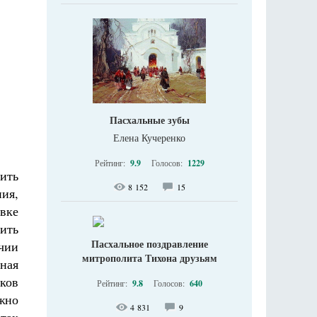
Пасхальные зубы
Елена Кучеренко
Рейтинг:
9.9
Голосов:
1229
лить
8 152
15
ния,
вке
ить
Пасхальное поздравление
чии
митрополита Тихона друзьям
ная
ков
Рейтинг:
9.8
Голосов:
640
жно
4 831
9