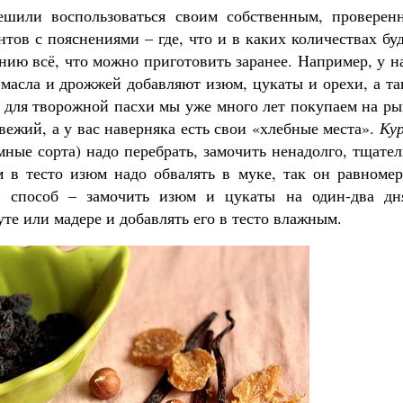
шили воспользоваться своим собственным, проверен
нтов с пояснениями – где, что и в каких количествах бу
нию всё, что можно приготовить заранее. Например, у н
, масла и дрожжей добавляют изюм, цукаты и орехи, а т
ы для творожной пасхи мы уже много лет покупаем на р
вежий, а у вас наверняка есть свои «хлебные места».
Кур
ные сорта) надо перебрать, замочить ненадолго, тщате
 в тесто изюм надо обвалять в муке, так он равномер
й способ – замочить изюм и цукаты на один-два дн
уте или мадере и добавлять его в тесто влажным.