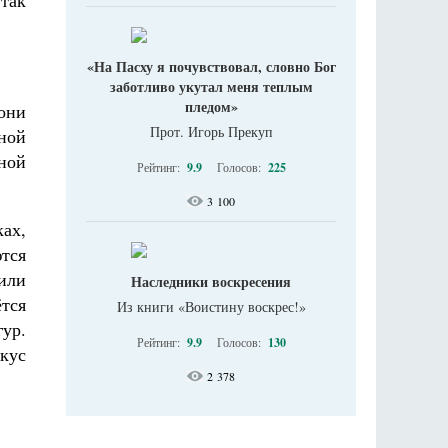
 так
«На Пасху я почувствовал, словно Бог
заботливо укутал меня теплым
пледом»
(они
Прот. Игорь Прекуп
рной
ьной
Рейтинг:
9.9
Голосов:
225
3 100
ках,
ются
 или
Наследники воскресения
ётся
Из книги «Воистину воскрес!»
гур.
Рейтинг:
9.9
Голосов:
130
вкус
2 378