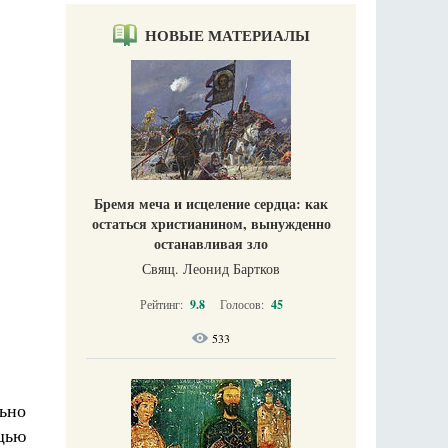
НОВЫЕ МАТЕРИАЛЫ
Бремя меча и исцеление сердца: как
остаться христианином, вынужденно
останавливая зло
Свящ. Леонид Бартков
Рейтинг:
9.8
Голосов:
45
533
ьно
щью