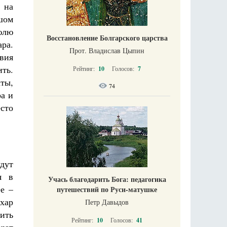
 на
шом
рюлю
Восстановление Болгарского царства
ара.
Прот. Владислав Цыпин
твия
ить.
Рейтинг:
10
Голосов:
7
аты,
74
ра и
есто
дут
я в
Учась благодарить Бога: педагогика
е –
путешествий по Руси-матушке
ахар
Петр Давыдов
пить
Рейтинг:
10
Голосов:
41