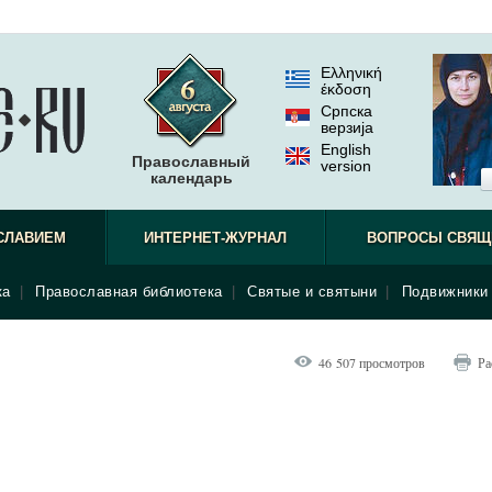
Ελληνική
έκδοση
Српска
верзиjа
English
Православный
version
календарь
СЛАВИЕМ
ИНТЕРНЕТ-ЖУРНАЛ
ВОПРОСЫ СВЯЩ
ка
|
Православная библиотека
|
Святые и святыни
|
Подвижники 
46 507 просмотров
Ра