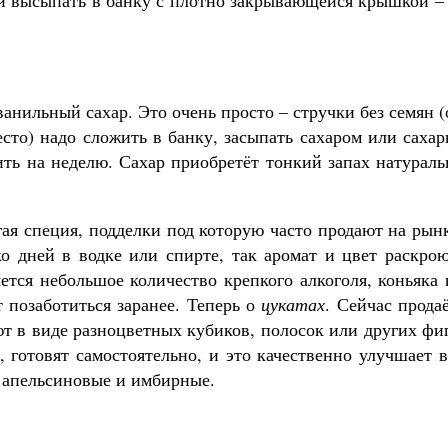
 и высыпать в банку с плотно закрывающейся крышкой –
анильный сахар. Это очень просто – стручки без семян 
сто) надо сложить в банку, засыпать сахаром или саха
ить на неделю. Сахар приобретёт тонкий запах натурал
гая специя, подделки под которую часто продают на рын
ко дней в водке или спирте, так аромат и цвет раскро
яется небольшое количество крепкого алкоголя, коньяка
т позаботиться заранее. Теперь о
цукатах
. Сейчас прода
т в виде разноцветных кубиков, полосок или других фи
 готовят самостоятельно, и это качественно улучшает 
– апельсиновые и имбирные.