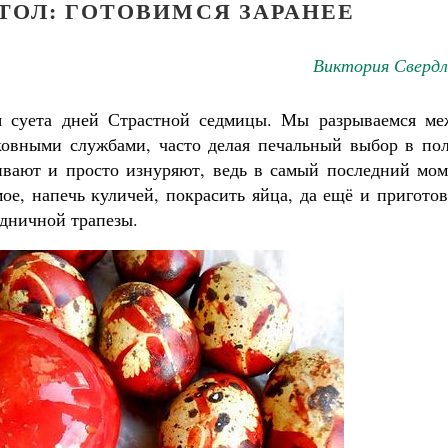
ТОЛ: ГОТОВИМСЯ ЗАРАНЕЕ
Виктория Свердл
 суета дней Страстной седмицы. Мы разрываемся ме
овными службами, часто делая печальный выбор в пол
ивают и просто изнуряют, ведь в самый последний мом
мое, напечь куличей, покрасить яйца, да ещё и пригото
здничной трапезы.
Как найти своё место в жизни
Кирилл Мурышев
Великомученик Георгий Победоносец. Н
святого