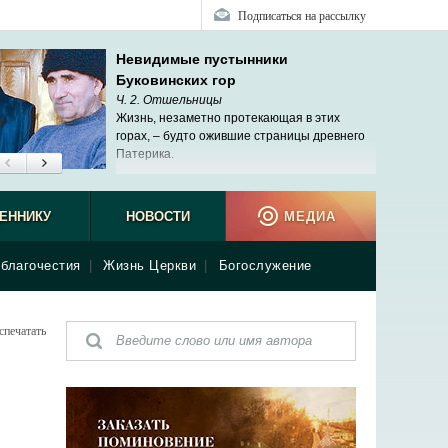
Подписаться на рассылку
Невидимые пустынники
Буковинских гор
Ч. 2. Отшельницы
Жизнь, незаметно протекающая в этих
горах, – будто ожившие страницы древнего
Патерика.
ЕННИКУ
НОВОСТИ
МЕДИА
благочестия
|
Жизнь Церкви
|
Богослужение
спечатать