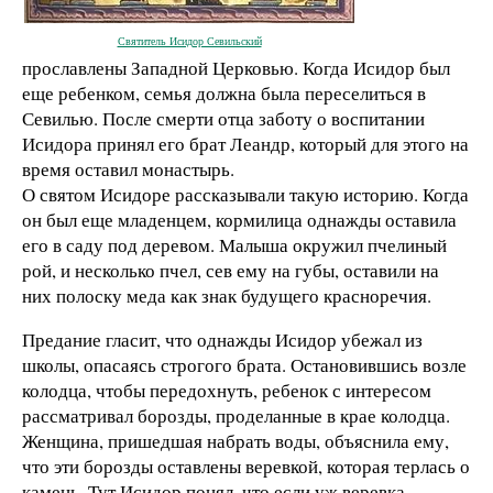
Святитель Исидор Севильский
прославлены Западной Церковью. Когда Исидор был
еще ребенком, семья должна была переселиться в
Севилью. После смерти отца заботу о воспитании
Исидора принял его брат Леандр, который для этого на
время оставил монастырь.
О святом Исидоре рассказывали такую историю. Когда
он был еще младенцем, кормилица однажды оставила
его в саду под деревом. Малыша окружил пчелиный
рой, и несколько пчел, сев ему на губы, оставили на
них полоску меда как знак будущего красноречия.
Предание гласит, что однажды Исидор убежал из
школы, опасаясь строгого брата. Остановившись возле
колодца, чтобы передохнуть, ребенок с интересом
рассматривал борозды, проделанные в крае колодца.
Женщина, пришедшая набрать воды, объяснила ему,
что эти борозды оставлены веревкой, которая терлась о
камень. Тут Исидор понял, что если уж веревка