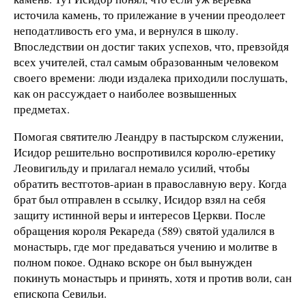
источила камень, то прилежание в учении преодолеет
неподатливость его ума, и вернулся в школу.
Впоследствии он достиг таких успехов, что, превзойдя
всех учителей, стал самым образованным человеком
своего времени: люди издалека приходили послушать,
как он рассуждает о наиболее возвышенных
предметах.
Помогая святителю Леандру в пастырском служении,
Исидор решительно воспротивился королю-еретику
Леовигильду и прилагал немало усилий, чтобы
обратить вестготов-ариан в православную веру. Когда
брат был отправлен в ссылку, Исидор взял на себя
защиту истинной веры и интересов Церкви. После
обращения короля Рекареда (589) святой удалился в
монастырь, где мог предаваться учению и молитве в
полном покое. Однако вскоре он был вынужден
покинуть монастырь и принять, хотя и против воли, сан
епископа Севильи.