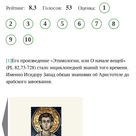
8.3
53
1
Рейтинг:
Голосов:
Оценка:
2
3
4
5
6
7
8
9
10
[1]
Его произведение «Этимологии, или О начале вещей»
(PL 82,73-728) стало энциклопедией знаний того времени.
Именно Исидору Запад обязан знаниями об Аристотеле до
арабского завоевания.