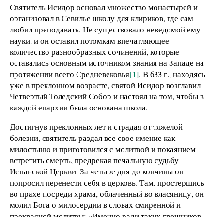
Святитель Исидор основал множество монастырей и
организовал в Севилье школу для клириков, где сам
любил преподавать. Не существовало неведомой ему
науки, и он оставил потомкам впечатляющее
количество разнообразных сочинений, которые
оставались основным источником знания на Западе на
протяжении всего Средневековья
[1]
. В 633 г., находясь
уже в преклонном возрасте, святой Исидор возглавил
Четвертый Толедский Собор и настоял на том, чтобы в
каждой епархии была основана школа.
Достигнув преклонных лет и страдая от тяжелой
болезни, святитель раздал все свое имение как
милостыню и приготовился с молитвой и покаянием
встретить смерть, предрекая печальную судьбу
Испанской Церкви. За четыре дня до кончины он
попросил перенести себя в церковь. Там, простершись
во прахе посреди храма, облаченный во власяницу, он
молил Бога о милосердии в словах смиренной и
прекрасной молитвы: «Именно ради таких грешников,