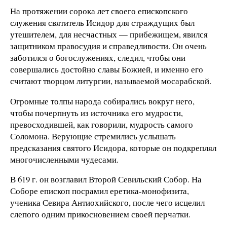
На протяжении сорока лет своего епископского
служения святитель Исидор для страждущих был
утешителем, для несчастных — прибежищем, явился
защитником правосудия и справедливости. Он очень
заботился о богослужениях, следил, чтобы они
совершались достойно славы Божией, и именно его
считают творцом литургии, называемой мосарабской.
Огромные толпы народа собирались вокруг него,
чтобы почерпнуть из источника его мудрости,
превосходившей, как говорили, мудрость самого
Соломона. Верующие стремились услышать
предсказания святого Исидора, которые он подкреплял
многочисленными чудесами.
В 619 г. он возглавил Второй Севильский Собор. На
Соборе епископ посрамил еретика-монофизита,
ученика Севира Антиохийского, после чего исцелил
слепого одним прикосновением своей перчатки.