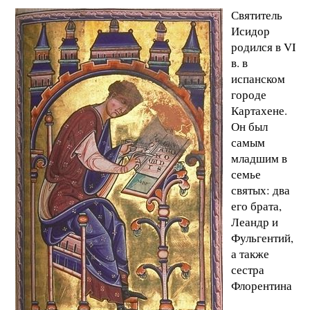
Святитель
Исидор
родился в VI
в. в
испанском
городе
Картахене.
Он был
самым
младшим в
семье
святых: два
его брата,
Леандр и
Фульгентий,
а также
сестра
Флорентина