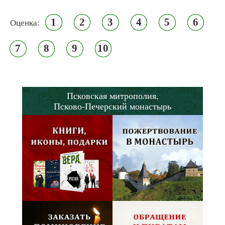
1
2
3
4
5
6
Оценка:
7
8
9
10
Псковская митрополия,
Псково-Печерский монастырь