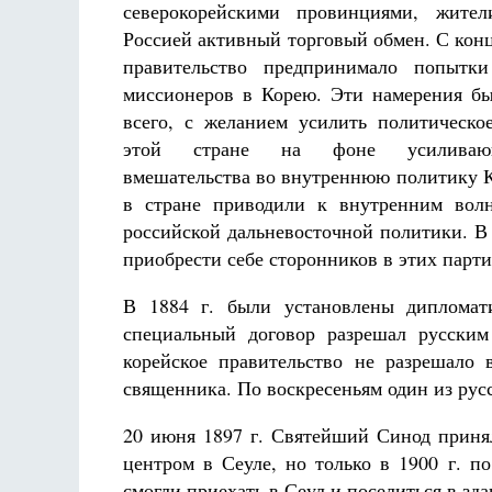
северокорейскими провинциями, жите
Россией активный торговый обмен. С конц
правительство предпринимало попытки
миссионеров в Корею. Эти намерения бы
всего, с желанием усилить политическо
этой стране на фоне усиливающ
вмешательства во внутреннюю политику К
Разлуки не будет
Фредерика де Грааф
в стране приводили к внутренним волн
российской дальневосточной политики. В 
приобрести себе сторонников в этих парти
В 1884 г. были установлены дипломат
специальный
договор разрешал русски
корейское
правительство не разрешало 
священника. По воскресеньям один из рус
20 июня 1897 г. Святейший Синод приня
центром в Сеуле, но только в 1900 г. п
смогли приехать в Сеул и поселиться в зда