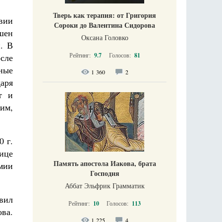
Тверь как терапия: от Григория
вии
Сороки до Валентина Сидорова
шен
Оксана Головко
. В
Рейтинг:
9.7
Голосов:
81
сле
ные
1 360
2
аря
т и
им,
0 г.
ице
Память апостола Иакова, брата
мии
Господня
Аббат Эльфрик Грамматик
авил
Рейтинг:
10
Голосов:
113
ва.
1 225
4