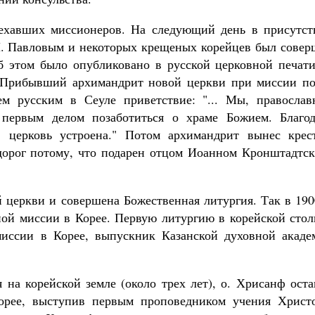
иехавших миссионеров. На следующий день в присутст
 И. Павловым и некоторых крещеных корейцев был совер
б этом было опубликовано в русской церковной печати
 «Прибывший архимандрит новой церкви при миссии по
ем русским в Сеуле приветствие: "... Мы, православ
м первым делом позаботиться о храме Божием. Благод
, церковь устроена." Потом архимандрит вынес крес
 дорог потому, что подарен отцом Иоанном Кронштадтск
 церкви и совершена Божественная литургия. Так в 190
ой миссии в Корее. Первую литургию в корейской стол
миссии в Корее, выпускник Казанской духовной акаде
 на корейской земле (около трех лет), о. Хрисанф ост
орее, выступив первым проповедником учения Христо