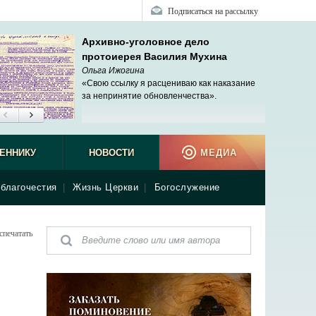
Подписаться на рассылку
Архивно-уголовное дело
протоиерея Василия Мухина
Ольга Ижогина
«Свою ссылку я расцениваю как наказание
за непринятие обновленчества».
ЕННИКУ
НОВОСТИ
МЕДИА
благочестия
|
Жизнь Церкви
|
Богослужение
спечатать