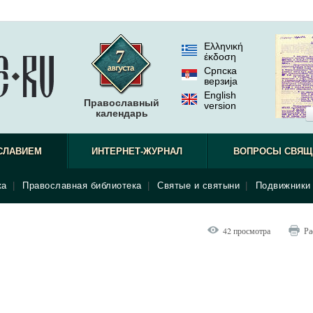
Ελληνική
έκδοση
Српска
верзиjа
English
Православный
version
календарь
СЛАВИЕМ
ИНТЕРНЕТ-ЖУРНАЛ
ВОПРОСЫ СВЯЩ
ка
|
Православная библиотека
|
Святые и святыни
|
Подвижники 
42 просмотра
Ра