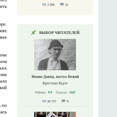
3 294
21
еть
ре.
иях
ВЫБОР ЧИТАТЕЛЕЙ
вке
ени
нном
ских
дник
Иоанн Давид, пастух Божий
ало
Кристиан Курте
кой
Рейтинг:
9.9
Голосов:
1167
20 727
9
ь по
ась