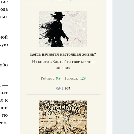
ние
ода
ных
ной
скую
Когда начнется настоящая жизнь?
Из книги «Как найти свое место в
обо
жизни​»
Рейтинг:
9.8
Голосов:
129
х, —
1 967
пыт
я к
 они
 по
ев»,