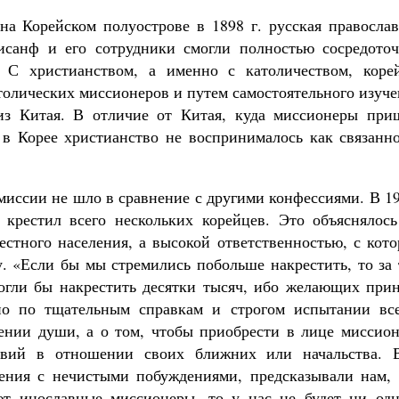
а Корейском полуострове в 1898 г. русская православ
исанф и его сотрудники смогли полностью сосредоточ
. С христианством, а именно с католичеством, коре
атолических миссионеров и путем самостоятельного изуч
 из Китая. В отличие от Китая, куда миссионеры при
, в Корее христианство не воспринималось как связанн
миссии не шло в сравнение с другими конфессиями. В 1
 крестил всего нескольких корейцев. Это объяснялось
естного населения, а высокой ответственностью, с кот
у. «Если бы мы стремились побольше накрестить, то за
огли бы накрестить десятки тысяч, ибо желающих прин
 но по тщательным справкам и строгом испытании все
асении души, а о том, чтобы приобрести в лице миссио
твий в отношении своих ближних или начальства. В
ения с нечистыми побуждениями, предсказывали нам, 
ют инославные миссионеры, то у нас не будет ни одн