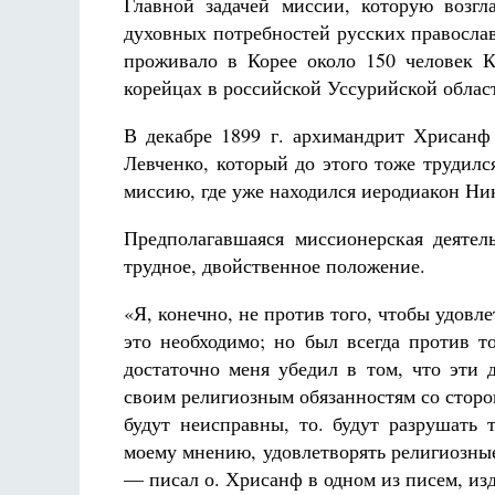
Главной задачей миссии, которую возгл
духовных потребностей русских правосла
проживало в Корее около 150 человек 
корейцах в российской Уссурийской облас
В декабре 1899 г. архимандрит Хрисан
Лев
ченко, который до этого тоже трудил
миссию, где уже находился иеродиакон Ник
Предполагавшаяся миссионерская деяте
трудное, двойственное положение.
«Я, конечно, не против того, чтобы удов
это необходимо; но был всегда против т
достаточно меня убедил в том, что эти 
своим религиозным обязанностям со стор
будут неисправ
ны, то. будут разрушать 
моему мнению, удовлет
ворять религиозны
— писал о. Хрисанф в одном из писем, изд