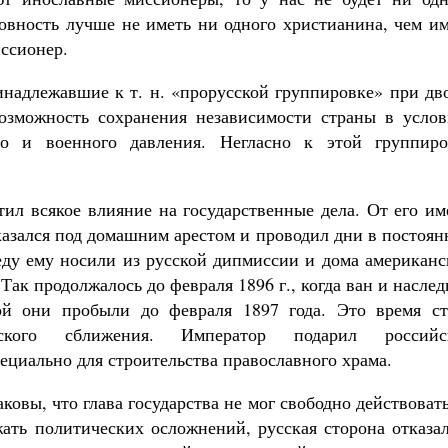
овность лучше не иметь ни одного христианина, чем им
иссионер.
надлежавшие к т. н. «прорусской группировке» при дво
озможность сохранения независимости страны в услов
го и военного давления. Негласно к этой группиро
тил всякое
влияние на государственные дела. От его им
казался под домашним арестом и проводил дни в постоя
 еду ему носили из русской дипмиссии и дома американ
Так продолжалось до февраля 1896 г., когда ван и насле
й они пробыли до февраля 1897 года. Это время ст
йского сближения. Император подарил российс
ециально для строительства православного храма.
ковы, что глава государства не мог свободно действоват
ать политических осложнений, русская сторона отказал