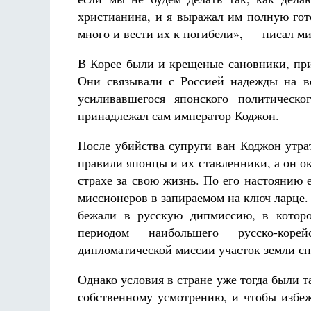
христианина, и я выражал им полную гот
много и вести их к погибели», — писал м
В Корее были и крещеные сановники, при
Они связывали с Россией надежды на в
усиливавшегося японского политическо
принадлежал сам император Коджон.
После убийства супруги ван Коджон утра
правили японцы и их ставленники, а он о
страхе за свою жизнь. По его настоянию
миссионеров в запираемом на ключ ларце. 
бежали в русскую дипмиссию, в которо
периодом наибольшего русско-коре
дипломатической миссии участок земли сп
Однако условия в стране уже тогда были та
собственному усмотрению, и чтобы избеж