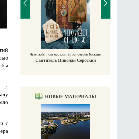
аучись у
тий
Чего ждет от нас Бог. 10 заповедей Божиих
лью
Святитель Николай Сербский
тобы
 г.
алу
НОВЫЕ МАТЕРИАЛЫ
ыло
и с
ера