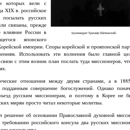
ли которых вели с
а XIX в. российское
 посылать русских
ли связаны, прежде
е влияние России в
Архимандрит Хрисанф (Щетковский)
егося японского
Великомученик Георгий Победоносец. Н
святого
орейской империи. Споры корейской и прояпонской пар
Роман Котов
Как найти своё место в жизни
ениям. Использовать эти волнения было главной це
Кирилл Мурышев
связи с этим возник план послать туда миссионеров, ч
ях.
ические отношения между двумя странами, а в 1885
м подданным совершение богослужений. Однако понач
въезд русским миссионерам, и поэтому в Корее не б
ских мирян просто читал некоторые молитвы.
л решение об основании Православной духовной мисси
о требованию российского консула два русских миссион
нии консульства.