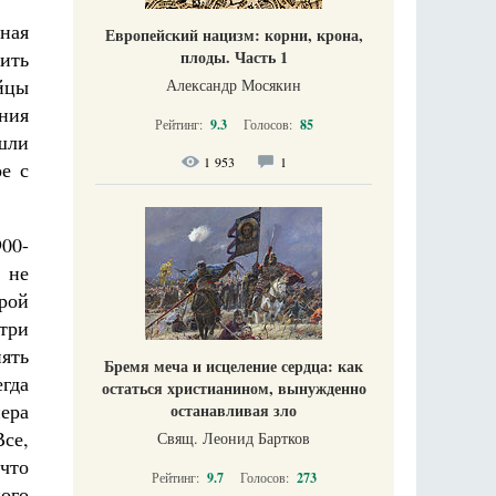
ная
Европейский нацизм: корни, крона,
плоды. Часть 1
ить
йцы
Александр Мосякин
ения
Рейтинг:
9.3
Голосов:
85
шли
1 953
1
ое с
900-
 не
орой
 три
ять
Бремя меча и исцеление сердца: как
гда
остаться христианином, вынужденно
нера
останавливая зло
се,
Свящ. Леонид Бартков
что
Рейтинг:
9.7
Голосов:
273
ого