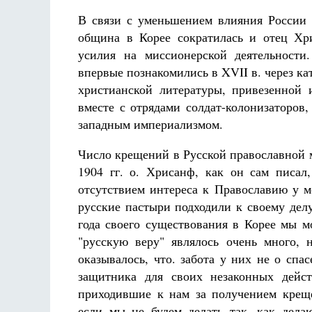
В связи с уменьшением влияния России н
община в Корее сократилась и отец Хр
усилия на миссионерской деятельности
впервые познакомились в XVII в. через к
христианской литературы, привезенной
вместе с отрядами солдат-колонизаторов
западным империализмом.
Число крещений в Русской православной 
1904 гг. о. Хрисанф, как он сам писал,
отсутствием интереса к Православию у м
русские пастыри подходили к своему дел
года своего существования в Корее мы м
"русскую веру" являлось очень много,
оказывалось, что. забота у них не о сп
защитника для своих незаконных дейс
приходившие к нам за получением крещ
если мы не будем делать так, как дела