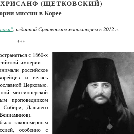
 ХРИСАНФ (ЩЕТКОВСКИЙ)
ории миссии в Корее
тока"
, изданной Сретенским монастырем в 2012 г.
***
остраняться с 1860-х
оссийской империи —
инимали российское
корейцев и велась
вославной Церковью,
вной миссионерской
вым проповедником
ь Сибири, Дальнего
(Вениаминов).
 было закономерным
ссией, особенно с