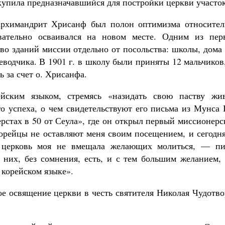
ыкупила предназначавшийся для постройки церкви участок
архимандрит Хрисанф был полон оптимизма относител
вательно осваивался на новом месте. Одним из пер
во зданий миссии отдельно от посольства: школы, дома
еводчика. В 1901 г. в школу были приняты 12 мальчиков
 за счет о. Хрисанфа.
йским языком, стремясь «назидать свою паству жи
го успеха, о чем свидетельствуют его письма из Мунса
ерстах в 50 от Сеула», где он открыл первый миссионер
«Корейцы не оставляют меня своим посещением, и сегод
 церковь моя не вмещала желающих молиться, — пи
них, без сомнения, есть, и с тем большим желанием, 
 корейском языке».
ное освящение церкви в честь святителя Николая Чудотв