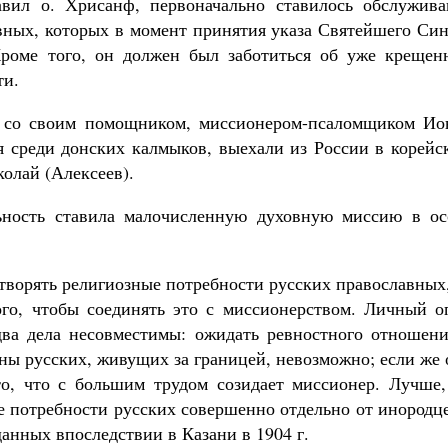
авил о. Хрисанф, первоначально ставилось обслужива
вных, которых в момент принятия указа Святейшего Син
Кроме того, он должен был заботиться об уже крещен
ти.
ф со своим
помощником, миссионером-псаломщиком Ио
ся среди донских калмыков, выехали из России в корей
олай (Алексеев).
льность ставила малочисленную духовную миссию в ос
летворять религиозные потребности русских православны
ого, чтобы соединять это с миссионерством. Личный о
два дела несовместимы: ожидать ревностного отношени
оны русских, живущих
за границей, невозможно; если же
то, что с большим трудом созидает миссионер. Лучше,
е потребности русских совершенно
отдельно от инородц
анных впоследствии в Казани в 1904 г.