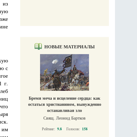
 из
ную
зже
ине
НОВЫЕ МАТЕРИАЛЫ
кую
ю с
гое
 г.
леб
Бремя меча и исцеление сердца: как
ниц
остаться христианином, вынужденно
что
останавливая зло
тыря
Свящ. Леонид Бартков
ск.
 им
Рейтинг:
9.8
Голосов:
158
ком