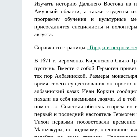
Изучать историю Дальнего Востока на п
Разлуки не будет
Фредерика де Грааф
Амурской области, а также студенты и
программу обучения и культурные ме
присоединятся специалисты и волонтёр
августа.
Справка со страницы
«Города и остроги з
В 1671 г. иеромонах Киренского Свято-Т
пустынь. Вместе с собой Гермоген приве
тех пор Албазинской. Размеры монастыря
время своего существования он просто н
албазинский казак Иван Коркин сообщил
пахали на себя наемными людми. И в той
помол…». Спасская обитель сгорела во 
первый и последний настоятель Гермоген
Тихон первыми посоветовали временно 
Маньчжуры, по-видимому, оценившие высо
перейти на свою сторону. Предложени