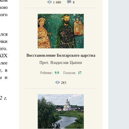
1 680
8
вою
ого
лся
чки
го.
 XIX
Восстановление Болгарского царства
олее
Прот. Владислав Цыпин
, в
Рейтинг:
9.9
Голосов:
17
ы и
283
2 г.