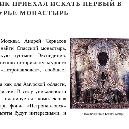
ИК ПРИЕХАЛ ИСКАТЬ ПЕРВЫЙ В
УРЬЕ МОНАСТЫРЬ
 Москвы. Андрей Черкасов
 найти Спасский монастырь,
сскую пустынь. Экспедицию
анению историко-культурного
Петропавловск», сообщает
Великомученик Георгий Победоносец. Н
святого
а как для Амурской области,
Роман Котов
России. В силу уникальности
 планируется комплексная
арь фонда «Петропавловск»
ьтаты будут интересными, и
Албазинская икона Божией Матери