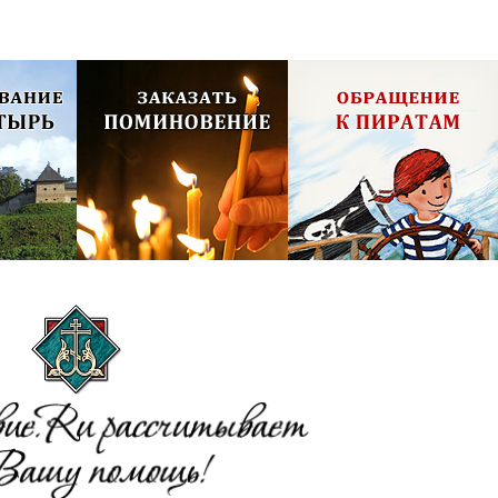
олия,
Псково-Печерский монастырь