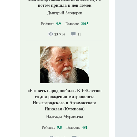
потом пришла к ней домой
Дмитрий Злодорев
Рейтинг:
9.9
Голосов:
2015
23 714
11
«Его весь народ любил». К 100-летию
со дня рождения митрополита
Нижегородского и Арзамасского
Николая (Кутепова)
Надежда Муравьева
Рейтинг:
9.8
Голосов:
481