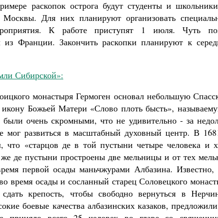
римере раскопок острога будут студенты и школьники
Как найти своё место в жизни
з Москвы. Для них планируют организовать специаль
Кирилл Мурышев
роприятия. К работе приступят 1 июля. Чуть по
ы из Франции. Закончить раскопки планируют к серед
емли Сибирской»:
роицкого монастыря Гермоген основал небольшую Спасс
з икону Божьей Матери «Слово плоть бысть», называему
 были очень скромными, что не удивительно - за недол
е мог развиться в масштабный духовный центр. В 1681
, что «старцов де в той пустыни четыре человека и х
 же де пустыни простроены две мельницы и от тех мель
время первой осады маньчжурами Албазина. Известно, 
 во время осады и сосланный старец Соловецкого монас
сдать крепость, чтобы свободно вернуться в Нерчин
кие боевые качества албазинских казаков, предложили
е приняло всего 25 человек во главе со священни