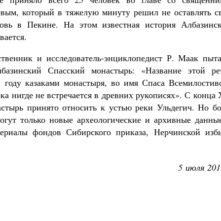
вым, который в тяжелую минуту решил не оставлять с
ковь в Пекине. На этом известная история Албазинск
вается.
твенник и исследователь-энциклопедист Р. Маак пыта
лбазинский Спасский монастырь: «Название этой ре
1 году казаками монастыря, во имя Спаса Всемилостиво
ка нигде не встречается в древних рукописях». С конца
настырь принято относить к устью реки Ульдегич. Но б
огут только новые археологические и архивные данные
териалы фондов Сибирского приказа, Нерчинской изб
5 июля 201