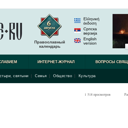
Ελληνική
έκδοση
Српска
верзиjа
English
Православный
version
календарь
СЛАВИЕМ
ИНТЕРНЕТ-ЖУРНАЛ
ВОПРОСЫ СВЯЩ
стыри, святыни
|
Семья
|
Общество
|
Культура
1 518 просмотров
Ра