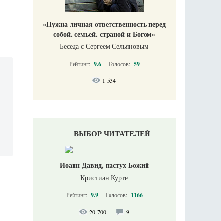
«Нужна личная ответственность перед
собой, семьей, страной и Богом»
Беседа с Сергеем Сельяновым
Рейтинг:
9.6
Голосов:
59
1 534
ВЫБОР ЧИТАТЕЛЕЙ
Иоанн Давид, пастух Божий
Кристиан Курте
Рейтинг:
9.9
Голосов:
1166
20 700
9