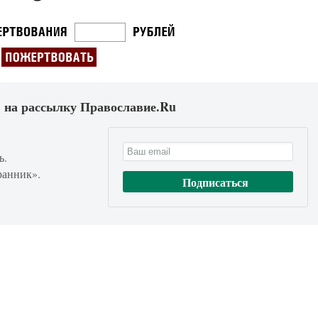
 на рассылку Православие.Ru
ь.
ранник».