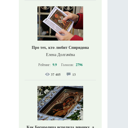
Про тех, кто любит Спиридона
Елена Долгачёва
Рейтинг:
9.9
Голосов:
2796
37 405
13
Как Богородица исцелила девочку, а