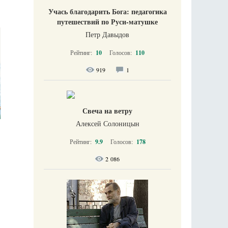
Учась благодарить Бога: педагогика
путешествий по Руси-матушке
Петр Давыдов
Рейтинг:
10
Голосов:
110
919
1
Свеча на ветру
Алексей Солоницын
Рейтинг:
9.9
Голосов:
178
2 086