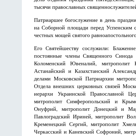
тысячи православных священнослужителей
Патриаршее богослужение в день праздни
на Соборной площади перед Успенским со
честных мощей святого равноапостольного
Его Святейшеству сослужили: Блаженн
постоянные члены Священного Синода 
Коломенский Ювеналий, митрополит 
Астанайский и Казахстанский Александ
делами Московской Патриархии митропо
Отдела внешних церковных связей Моск
иерархи Украинской Православной Це
митрополит Симферопольский и Крымс
Онуфрий, митрополит Донецкий и Мар
Павлоградский Ириней, митрополит Во
Кременецкий Сергий, митрополит Хмел
Черкасский и Каневский Софроний, митр