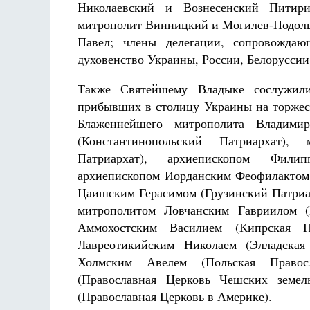
Николаевский и Вознесенский Питир
митрополит Винницкий и Могилев-Подол
Павел; члены делегации, сопровожда
духовенство Украины, России, Белоруссии
Также Святейшему Владыке сослужили
прибывших в столицу Украины на торжес
Блаженнейшего митрополита Владими
(Константинопольский Патриархат),
Патриархат), архиепископом Фили
архиепископом Иорданским Феофилактом 
Цаишским Герасимом (Грузинский Патриар
митрополитом Ловчанским Гавриилом (
Аммохостским Василием (Кипрская П
Лавреотикийским Николаем (Элладская
Холмским Авелем (Польская Правос
(Православная Церковь Чешских земел
(Православная Церковь в Америке).