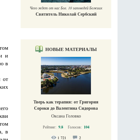
Чего ждет от нас Бог. 10 заповедей Божиих
Святитель Николай Сербский
ятом
НОВЫЕ МАТЕРИАЛЫ
и и
ю в
 от
ких
Тверь как терапия: от Григория
его
Сороки до Валентина Сидорова
кви
Оксана Головко
том
Рейтинг:
9.8
Голосов:
104
, в
1 721
2
али