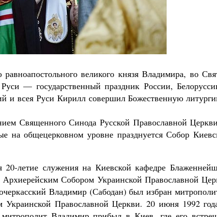
го равноапостольного великого князя Владимира, во Св
Руси — государственный праздник России, Белорусси
й и всея Руси Кирилл совершил Божественную литурги
ением Священного Синода Русской Православной Церкви
ые на общецерковном уровне празднуется Собор Киевс
я 20-летие служения на Киевской кафедре Блаженнейш
да Архиерейским Собором Украинской Православной Цер
очеркасский Владимир (Сабодан) был избран митрополи
м Украинской Православной Церкви. 20 июня 1992 года
 митрополит Владимир прибыл в Киев, где его встреч