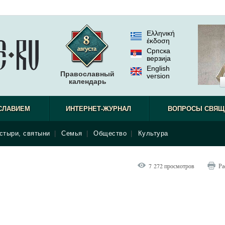
Ελληνική
έκδοση
Српска
верзиjа
English
Православный
version
календарь
СЛАВИЕМ
ИНТЕРНЕТ-ЖУРНАЛ
ВОПРОСЫ СВЯЩ
стыри, святыни
|
Семья
|
Общество
|
Культура
7 272 просмотров
Ра