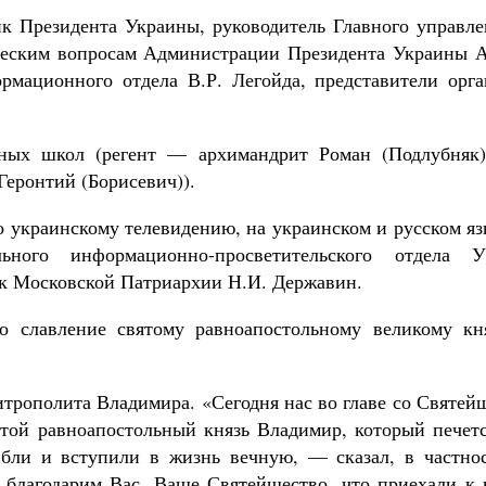
к Президента Украины, руководитель Главного управле
ческим вопросам Администрации Президента Украины А
рмационного отдела В.Р. Легойда, представители орга
ных школ (регент — архимандрит Роман (Подлубняк)
еронтий (Борисевич)).
о украинскому телевидению, на украинском и русском я
льного информационно-просветительского отдела 
ик Московской Патриархии Н.И. Державин.
 славление святому равноапостольному великому кн
итрополита Владимира. «Сегодня нас во главе со Святе
той равноапостольный князь Владимир, который печетс
бли и вступили в жизнь вечную, — сказал, в частнос
благодарим Вас, Ваше Святейшество, что приехали к 