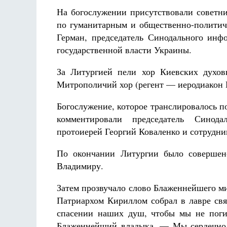
На богослужении присутствовали советни
по гуманитарным и общественно-полити
Герман, председатель Синодального инфо
государственной власти Украины.
За Литургией пели хор Киевских духов
Митрополичий хор (регент — иеродиакон Г
Богослужение, которое транслировалось п
комментировали председатель Синода
протоиерей Георгий Коваленко и сотрудн
По окончании Литургии было совершено
Владимиру.
Затем прозвучало слово Блаженнейшего м
Патриархом Кириллом собрал в лавре свя
спасении наших душ, чтобы мы не поги
Блаженнейший владыка. — Мы сердечно 