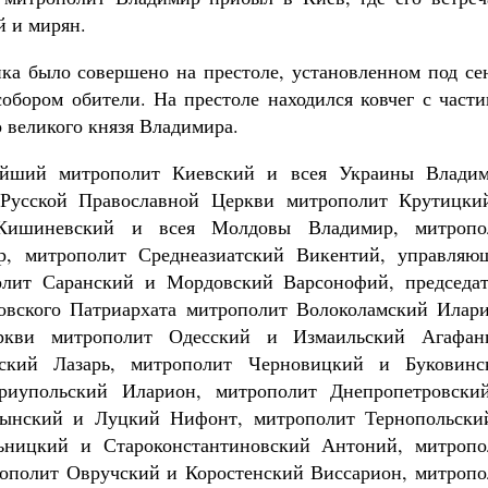
 и мирян.
ка было совершено на престоле, установленном под се
бором обители. На престоле находился ковчег с части
 великого князя Владимира.
ейший митрополит Киевский и всея Украины Владим
Русской Православной Церкви митрополит Крутицки
Кишиневский и всея Молдовы Владимир, митропо
р, митрополит Среднеазиатский Викентий, управляю
лит Саранский и Мордовский Варсонофий, председат
овского Патриархата митрополит Волоколамский Илари
ркви митрополит Одесский и Измаильский Агафанг
кий Лазарь, митрополит Черновицкий и Буковинс
иупольский Иларион, митрополит Днепропетровски
лынский и Луцкий Нифонт, митрополит Тернопольски
ьницкий и Староконстантиновский Антоний, митропо
ополит Овручский и Коростенский Виссарион, митропо