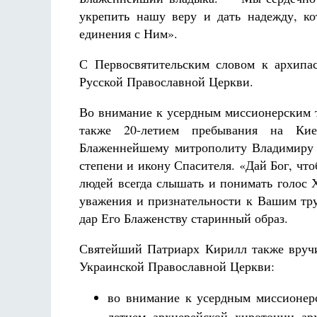
укрепить нашу веру и дать надежду, ко
единения с Ним».
С Первосвятительским словом к архипа
Русской Православной Церкви.
Во внимание к усердным миссионерским т
также 20-летием пребывания на Ки
Блаженнейшему митрополиту Владимиру о
степени и икону Спасителя. «Дай Бог, ч
людей всегда слышать и понимать голос 
уважения и признательности к Вашим тру
дар Его Блаженству старинный образ.
Святейший Патриарх Кирилл также вручи
Украинской Православной Церкви:
во внимание к усердным миссионерс
летием архиерейской хиротонии ар