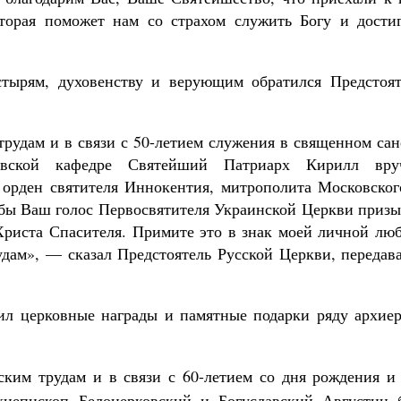
торая поможет нам со страхом служить Богу и достиг
стырям, духовенству и верующим обратился Предстоят
рудам и в связи с 50-летием служения в священном сан
евской кафедре Святейший Патриарх Кирилл вру
рден святителя Иннокентия, митрополита Московского
тобы Ваш голос Первосвятителя Украинской Церкви приз
Христа Спасителя. Примите это в знак моей личной люб
дам», — сказал Предстоятель Русской Церкви, передава
л церковные награды и памятные подарки ряду архиер
ким трудам и в связи с 60-летием со дня рождения и 
хиепископ Белоцерковский и Богуславский Августин 