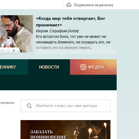
Подписаться на рассылку
«Когда мир тебя отвергает, Бог
принимает»
Иером. Серафим (Алдя)
Кто встретил Бога, тот уже не может ни
ненавидеть ближнего, ни осуждать его, ни
оставить его на верную смерть.
ЕННИКУ
НОВОСТИ
МЕДИА
спечатать