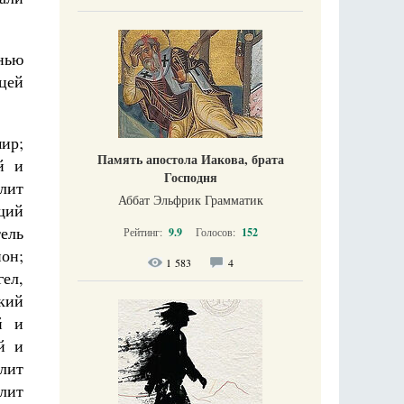
нью
цей
ир;
Память апостола Иакова, брата
й и
Господня
лит
Аббат Эльфрик Грамматик
щий
ель
Рейтинг:
9.9
Голосов:
152
он;
1 583
4
ел,
кий
й и
й и
лит
лит