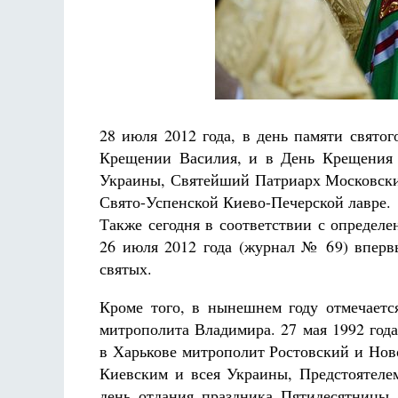
Разлуки не будет
Фредерика де Грааф
28 июля 2012 года, в день памяти свято
Крещении Василия, и в День Крещения 
Украины, Святейший Патриарх Московски
Свято-Успенской Киево-Печерской лавре.
Также сегодня в соответствии с определ
26 июля 2012 года (журнал № 69) вперв
святых.
Кроме того, в нынешнем году отмечаетс
митрополита Владимира. 27 мая 1992 го
в Харькове митрополит Ростовский и Нов
Киевским и всея Украины, Предстоятеле
день отдания праздника Пятидесятницы,