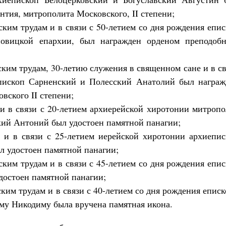
тия, митрополита Московского, II степени;
ким трудам и в связи с 50-летием со дня рождения епи
овицкой епархии, был награжден орденом преподобн
ким трудам, 30-летию служения в священном сане и в с
епископ Сарненский и Полесский Анатолий был награж
вского II степени;
и в связи с 20-летием архиерейской хиротонии митропо
ий Антоний был удостоен памятной панагии;
и в связи с 25-летием иерейской хиротонии архиепис
 удостоен памятной панагии;
ким трудам и в связи с 45-летием со дня рождения епи
достоен памятной панагии;
ким трудам и в связи с 40-летием со дня рождения епис
у Никодиму была вручена памятная икона.