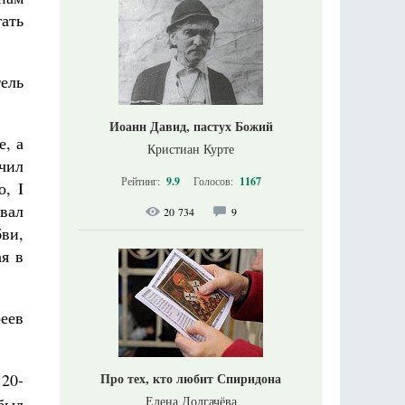
ать
ель
Иоанн Давид, пастух Божий
е, а
Кристиан Курте
чил
Рейтинг:
9.9
Голосов:
1167
, I
ывал
20 734
9
ви,
я в
еев
20-
Про тех, кто любит Спиридона
Елена Долгачёва
был