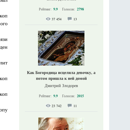
Рейтинг:
9.9
Голосов:
2798
скоп
37 454
13
ого
вязи
ден
лит
Как Богородица исцелила девочку, а
коп
потом пришла к ней домой
Дмитрий Злодорев
скоп
Рейтинг:
9.9
Голосов:
2015
23 742
11
копу