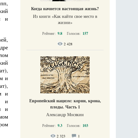
пп,
Когда начнется настоящая жизнь?
кий
Из книги «Как найти свое место в
и и
жизни​»
Рейтинг:
9.8
Голосов:
157
ей,
2 428
дре
лом
кий
т),
м и
т),
м и
м и
Европейский нацизм: корни, крона,
плоды. Часть 1
м и
Александр Мосякин
мом
ром
Рейтинг:
9.3
Голосов:
103
2 323
1