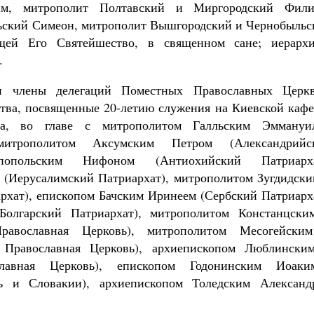
им, митрополит Полтавский и Миргородский Фили
ьский Симеон, митрополит Вышгородский и Чернобыльс
ющей Его Святейшество, в священном сане; иерарх
.
 члены делегаций Поместных Православных Церкв
тва, посвященные 20-летию служения на Киевской кафе
ра, во главе с митрополитом Галльским Эммануи
 митрополитом Аксумским Петром (Александрийс
ппопольским Нифоном (Антиохийский Патриарха
(Иерусалимский Патриархат), митрополитом Зугдидски
хат), епископом Бачским Иринеем (Сербский Патриарха
Болгарский Патриархат), митрополитом Констанцски
равославная Церковь), митрополитом Месогейски
 Православная Церковь), архиепископом Люблински
лавная Церковь), епископом Годонинским Иоаки
ь и Словакии), архиепископом Толедским Александ