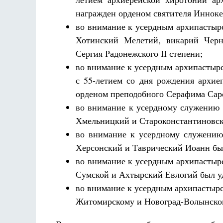
награжден орденом святителя Иннокен
во внимание к усердным архипастырс
Хотинский Мелетий, викарий Черн
Сергия Радонежского II степени;
во внимание к усердным архипастырс
с 55-летием со дня рождения архи
орденом преподобного Серафима Саро
во внимание к усердному служению 
Хмельницкий и Староконстантиновск
во внимание к усердному служению 
Херсонский и Таврический Иоанн был
во внимание к усердным архипастырс
Сумской и Ахтырский Евлогий был у
во внимание к усердным архипастырс
Житомирскому и Новоград-Волынском