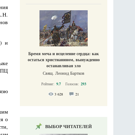
ния
.Н.
нов
) и
Бремя меча и исцеление сердца: как
остаться христианином, вынужденно
зыке
останавливая зло
УПЦ
Свящ. Леонид Бартков
Рейтинг:
9.7
Голосов:
293
язю
3 628
21
йшим
я о
ти,
ВЫБОР ЧИТАТЕЛЕЙ
нам