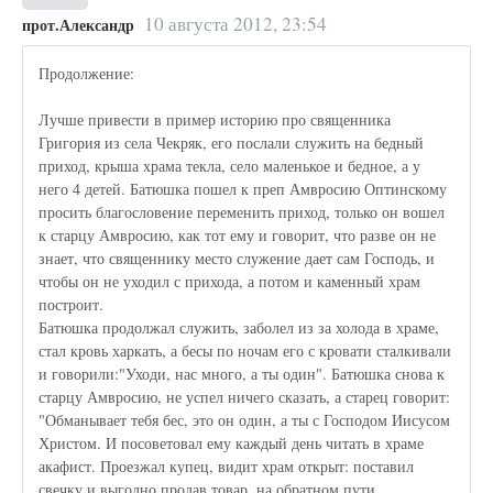
10 августа 2012, 23:54
прот.Александр
Продолжение:
Лучше привести в пример историю про священника
Григория из села Чекряк, его послали служить на бедный
приход, крыша храма текла, село маленькое и бедное, а у
него 4 детей. Батюшка пошел к преп Амвросию Оптинскому
просить благословение переменить приход, только он вошел
к старцу Амвросию, как тот ему и говорит, что разве он не
знает, что священнику место служение дает сам Господь, и
чтобы он не уходил с прихода, а потом и каменный храм
построит.
Батюшка продолжал служить, заболел из за холода в храме,
стал кровь харкать, а бесы по ночам его с кровати сталкивали
и говорили:"Уходи, нас много, а ты один". Батюшка снова к
старцу Амвросию, не успел ничего сказать, а старец говорит:
"Обманывает тебя бес, это он один, а ты с Господом Иисусом
Христом. И посоветовал ему каждый день читать в храме
акафист. Проезжал купец, видит храм открыт: поставил
свечку и выгодно продав товар. на обратном пути,