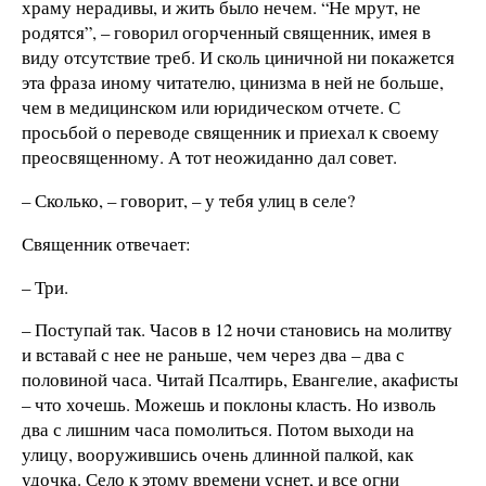
храму нерадивы, и жить было нечем. “Не мрут, не
родятся”, – говорил огорченный священник, имея в
виду отсутствие треб. И сколь циничной ни покажется
эта фраза иному читателю, цинизма в ней не больше,
чем в медицинском или юридическом отчете. С
просьбой о переводе священник и приехал к своему
преосвященному. А тот неожиданно дал совет.
– Сколько, – говорит, – у тебя улиц в селе?
Священник отвечает:
– Три.
– Поступай так. Часов в 12 ночи становись на молитву
и вставай с нее не раньше, чем через два – два с
половиной часа. Читай Псалтирь, Евангелие, акафисты
– что хочешь. Можешь и поклоны класть. Но изволь
два с лишним часа помолиться. Потом выходи на
улицу, вооружившись очень длинной палкой, как
удочка. Село к этому времени уснет, и все огни