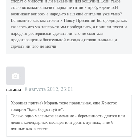
спорят о милости и ли наказании для кощуниц.Если такое
стало возможно,значит народ не готов к пробуждению.И
возникает вопрос- а народ-то наш ещё спит,или уже умер?
Вспомните,как мы стояли к Поясу Пресвятой Богородицы,как
казалось,что уж теперь-то мы пробудились, а пришли пусси и
народ-то растерялся,и сделать ничего не смог для
предотвращения богохульной выходки,стояли плакали ,а
сделать ничего не могли.
8 августа 2012, 23:01
наташа
Хорошая притча) Мораль тоже правильная, еще Христос
говорил "бди, бодрствуйте".
Только одно маленькое замечание - беременность длится или
девять календарных месяцев или десять лунных, а не 9
лунных как в тексте.