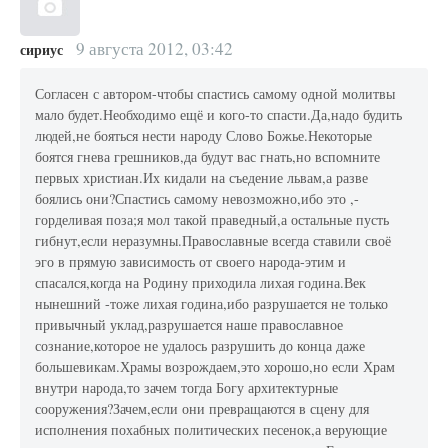
9 августа 2012, 03:42
сириус
Согласен с автором-чтобы спастись самому одной молитвы
мало будет.Необходимо ещё и кого-то спасти.Да,надо будить
людей,не бояться нести народу Слово Божье.Некоторые
боятся гнева грешников,да будут вас гнать,но вспомните
первых христиан.Их кидали на съедение львам,а разве
боялись они?Спастись самому невозможно,ибо это ,-
горделивая поза;я мол такой праведный,а остальные пусть
гибнут,если неразумны.Православные всегда ставили своё
эго в прямую зависимость от своего народа-этим и
спасался,когда на Родину приходила лихая година.Век
нынешний -тоже лихая година,ибо разрушается не только
привычный уклад,разрушается наше православное
сознание,которое не удалось разрушить до конца даже
большевикам.Храмы возрождаем,это хорошо,но если Храм
внутри народа,то зачем тогда Богу архитектурные
сооружения?Зачем,если они превращаются в сцену для
исполнения похабных политических песенок,а верующие