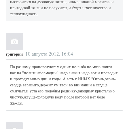
настроиться на духовную жизнь, иначе никакой молитвы и
приходской жизни не получится, а будет начетничество и
теплохладность.
10 августа 2012, 16:04
григорий
По разному проповедуют: у одних не-рыба не-мясо почти
как на "политинформации" надо значит надо вот и проводит
и проходят мимо дни и годы. А есть у ИНЫХ "Огонь,огонь-
сердца верящего,держит ум твой во внимании а сердце
смягчает,и уста его подобны роднику-дающиму кристально
чистую,жгуще-холодную воду после которой нет боле
жажды.