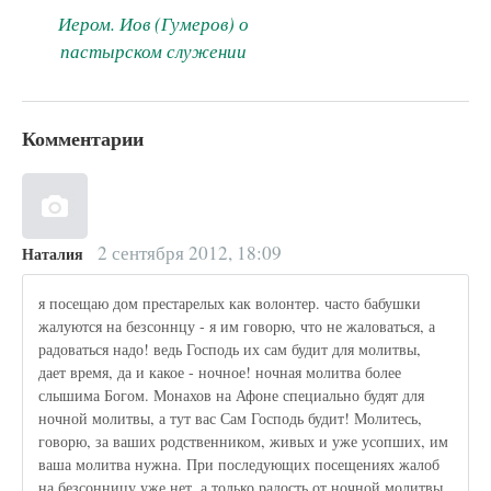
Иером. Иов (Гумеров) о
пастырском служении
Комментарии
2 сентября 2012, 18:09
Наталия
я посещаю дом престарелых как волонтер. часто бабушки
жалуются на безсоннцу - я им говорю, что не жаловаться, а
радоваться надо! ведь Господь их сам будит для молитвы,
дает время, да и какое - ночное! ночная молитва более
слышима Богом. Монахов на Афоне специально будят для
ночной молитвы, а тут вас Сам Господь будит! Молитесь,
говорю, за ваших родственником, живых и уже усопших, им
ваша молитва нужна. При последующих посещениях жалоб
на безсонницу уже нет, а только радость от ночной молитвы.