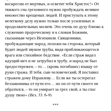
воскресни от мертвых, и осветит тебя Христос!» От
тяжкого сна греховного нужно пробуждать великое
множество крещеных людей. И приступать к этому
нелегкому делу нужно только после усиленных и
продолжительных молитв. Это очень по духу близко к
служению пророческому и к словам Божиим,
сказанным через Иезекииля. Священники,
пробуждающие народ, похожи на сторожа, который
будит людей звуком трубы, видя приближающегося
врага или стихийное бедствие. «Если страж видел
идущий меч и не затрубил в трубу, и народ не был
предостережен, – то… (кровь погибших) взыщу от
руки стража. И тебя, сын человеческий, Я поставил
стражем дому Израилеву… Если же ты остерегал
беззаконника от пути его… но он от пути своего не
обратился, – то он умирает за грех свой, а ты спас
душу твою» (Иез. 33: 6–9)
***