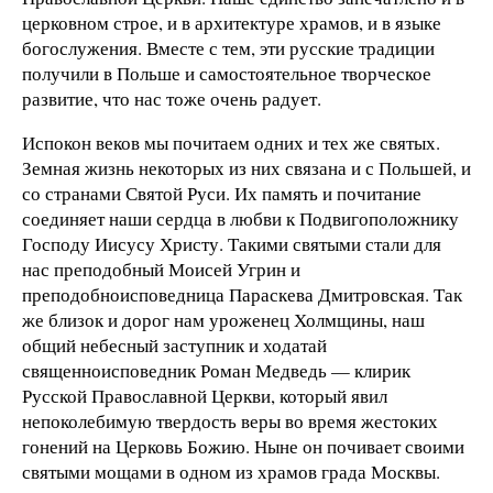
церковном строе, и в архитектуре храмов, и в языке
богослужения. Вместе с тем, эти русские традиции
получили в Польше и самостоятельное творческое
развитие, что нас тоже очень радует.
Испокон веков мы почитаем одних и тех же святых.
Земная жизнь некоторых из них связана и с Польшей, и
со странами Святой Руси. Их память и почитание
соединяет наши сердца в любви к Подвигоположнику
Господу Иисусу Христу. Такими святыми стали для
нас преподобный Моисей Угрин и
преподобноисповедница Параскева Дмитровская. Так
же близок и дорог нам уроженец Холмщины, наш
общий небесный заступник и ходатай
священноисповедник Роман Медведь — клирик
Русской Православной Церкви, который явил
непоколебимую твердость веры во время жестоких
гонений на Церковь Божию. Ныне он почивает своими
святыми мощами в одном из храмов града Москвы.