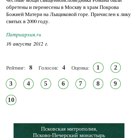
обретены и перенесены в Москву в храм Покрова
Божией Матери на Лыщиковой горе. Причислен к лику
святых в 2000 году.
Патриархия.ru
16 августа 2012 г.
8
4
1
2
Рейтинг:
Голосов:
Оценка:
3
4
5
6
7
8
9
10
Псковская митрополия,
Псково-Печерский монастырь