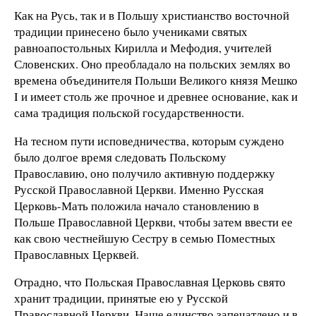
Как на Русь, так и в Польшу христианство восточной
традиции принесено было учениками святых
равноапостольных Кирилла и Мефодия, учителей
Словенских. Оно преобладало на польских землях во
времена объединителя Польши Великого князя Мешко
I и имеет столь же прочное и древнее основание, как и
сама традиция польской государственности.
На тесном пути исповедничества, которым суждено
было долгое время следовать Польскому
Православию, оно получило активную поддержку
Русской Православной Церкви. Именно Русская
Церковь-Мать положила начало становлению в
Польше Православной Церкви, чтобы затем ввести ее
как свою честнейшую Сестру в семью Поместных
Православных Церквей.
Отрадно, что Польская Православная Церковь свято
хранит традиции, принятые ею у Русской
Православной Церкви. Наше единство запечатлено и в