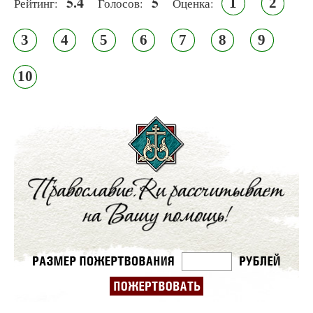
5.4
5
1
2
Рейтинг:
Голосов:
Оценка:
3
4
5
6
7
8
9
10