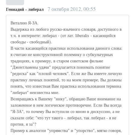
7 октября 2012, 00:55
Геннадий - либерал
Виталию Я-ЗА.
Выдержка из любого русско-язычного словаря, доступного в
т.ч. в интернете: либерал - (от лат. liberalis - касающийся
свободы - свободный).
В части касающейся практики использования данного слова:
я считаю не конструктивной полемику о субкультурных
традициях, к примеру, в старом советском фильме
"Джентльмены удачи" предлагается понимать понятие
"редиска" как "плохой человек". Если же Вы имеете личную
практику личных понятий, то на моем примере, Вы должны
понять, что известная Вам практика использования термина
"либерал" неизвестна мне.
Возвращаясь к Вашему "нику", обращаю Ваше внимание на
заложенное в нем логическое противоречие. Если Вы всегда
"Я-ЗА", то почему Вы вступили со мною в дискуссию, а не
сказали себе: "что тут такого - либерал, так либерал - я не
против, я за"?
Пример к аналогии "упрямства" и "упорство", мягко говоря,