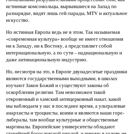
истинные комсомольцы, вырвавшиеся на Запад по
разнарядке, видят лишь гей-парады, MTV и актуальное
искусство.
Но истинная Европа ведь не в этом. Так называемая
«современная культура» вообще не имеет отношения
ни к Западу, ни к Востоку, а представляет собой
интернациональную, а по сути – наднациональную и
даже антинациональную индустрию.
Но, несмотря на это, в Европе двунадесятые праздники
являются государственными выходными, в школах
изучают Закон Божий и существуют законы об
оскорблении религии. Там невозможен такой
откровенный и хамский антицерковный накат, какой
мы наблюдаем у нас в последнее время, а ультралевые
анархисты и троцкисты, коими и являются наши горе-
либералы, там вообще культурные и общественные
маргиналы. Европейские университеты обладают
старейшей богословской школой, и никому в голову не