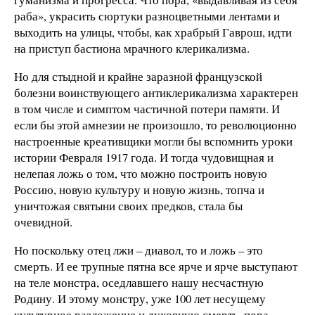
раба», украсить сюртуки разноцветными лентами и
выходить на улицы, чтобы, как храбрый Гаврош, идти
на приступ бастиона мрачного клерикализма.
Но для стыдной и крайне заразной французской
болезни воинствующего антиклерикализма характерен
в том числе и симптом частичной потери памяти. И
если бы этой амнезии не произошло, то революционно
настроенные креативщики могли бы вспомнить уроки
истории Февраля 1917 года. И тогда чудовищная и
нелепая ложь о том, что можно построить новую
Россию, новую культуру и новую жизнь, топча и
уничтожая святыни своих предков, стала бы
очевидной.
Но поскольку отец лжи – диавол, то и ложь – это
смерть. И ее трупные пятна все ярче и ярче выступают
на теле монстра, оседлавшего нашу несчастную
Родину. И этому монстру, уже 100 лет несущему
культурное разложение и духовную смерть, пора