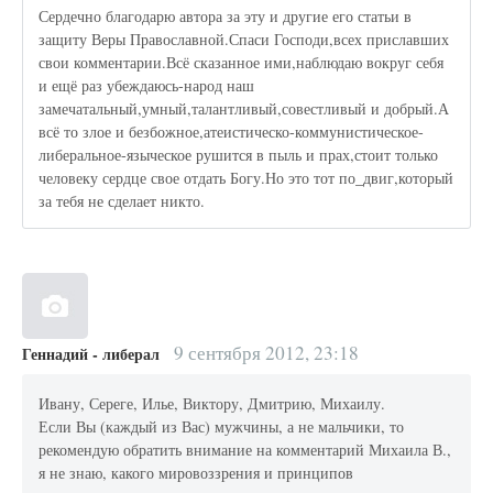
Сердечно благодарю автора за эту и другие его статьи в
защиту Веры Православной.Спаси Господи,всех приславших
свои комментарии.Всё сказанное ими,наблюдаю вокруг себя
и ещё раз убеждаюсь-народ наш
замечатальный,умный,талантливый,совестливый и добрый.А
всё то злое и безбожное,атеистическо-коммунистическое-
либеральное-языческое рушится в пыль и прах,стоит только
человеку сердце свое отдать Богу.Но это тот по_двиг,который
за тебя не сделает никто.
9 сентября 2012, 23:18
Геннадий - либерал
Ивану, Сереге, Илье, Виктору, Дмитрию, Михаилу.
Если Вы (каждый из Вас) мужчины, а не мальчики, то
рекомендую обратить внимание на комментарий Михаила В.,
я не знаю, какого мировоззрения и принципов