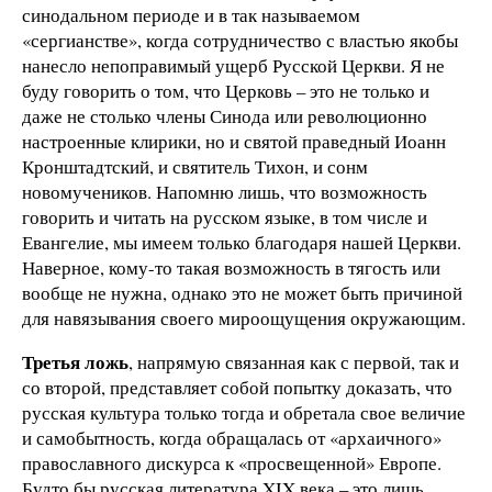
синодальном периоде и в так называемом
«сергианстве», когда сотрудничество с властью якобы
нанесло непоправимый ущерб Русской Церкви. Я не
буду говорить о том, что Церковь – это не только и
даже не столько члены Синода или революционно
настроенные клирики, но и святой праведный Иоанн
Кронштадтский, и святитель Тихон, и сонм
новомучеников. Напомню лишь, что возможность
говорить и читать на русском языке, в том числе и
Евангелие, мы имеем только благодаря нашей Церкви.
Наверное, кому-то такая возможность в тягость или
вообще не нужна, однако это не может быть причиной
для навязывания своего мироощущения окружающим.
Третья ложь
, напрямую связанная как с первой, так и
со второй, представляет собой попытку доказать, что
русская культура только тогда и обретала свое величие
и самобытность, когда обращалась от «архаичного»
православного дискурса к «просвещенной» Европе.
Будто бы русская литература XIX века – это лишь