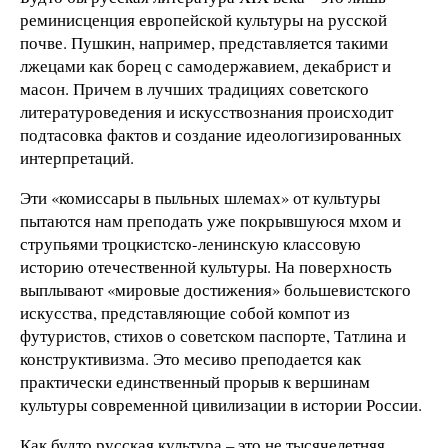
реминисценция европейской культуры на русской
почве. Пушкин, например, представляется такими
лжецами как борец с самодержавием, декабрист и
масон. Причем в лучших традициях советского
литературоведения и искусствознания происходит
подтасовка фактов и создание идеологизированных
интерпретаций.
Эти «комиссары в пыльных шлемах» от культуры
пытаются нам преподать уже покрывшуюся мхом и
струпьями троцкистско-ленинскую классовую
историю отечественной культуры. На поверхность
выплывают «мировые достижения» большевистского
искусства, представляющие собой компот из
футуристов, стихов о советском паспорте, Татлина и
конструктивизма. Это месиво преподается как
практически единственный прорыв к вершинам
культуры современной цивилизации в истории России.
Как будто русская культура – это не тысячелетняя