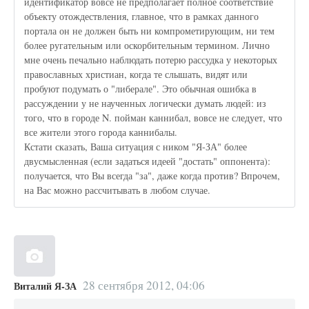
идентификатор вовсе не предполагает полное соответствие
объекту отождествления, главное, что в рамках данного
портала он не должен быть ни компрометирующим, ни тем
более ругательным или оскорбительным термином. Лично
мне очень печально наблюдать потерю рассудка у некоторых
православных христиан, когда те слышать, видят или
пробуют подумать о "либерале". Это обычная ошибка в
рассуждении у не наученных логически думать людей: из
того, что в городе N. пойман каннибал, вовсе не следует, что
все жители этого города каннибалы.
Кстати сказать, Ваша ситуация с ником "Я-ЗА" более
двусмысленная (если задаться идеей "достать" оппонента):
получается, что Вы всегда "за", даже когда против? Впрочем,
на Вас можно рассчитывать в любом случае.
28 сентября 2012, 04:06
Виталий Я-ЗА