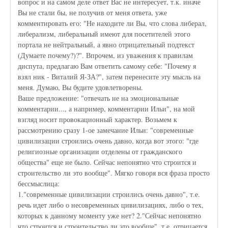
вопрос и на самом деле ответ Вас не интересует, т.к. иначе
Вы не стали бы, не получив от меня ответа, уже
комментировать его: "Не находите ли Вы, что слова либерал,
либерализм, либеральный имеют для посетителей этого
портала не нейтральный, а явно отрицательный подтекст
(Думаете почему?)?". Впрочем, из уважения к правилам
диспута, предлагаю Вам ответить самому себе: "Почему я
взял ник - Виталий Я-ЗА?", затем перенесите эту мысль на
меня. Думаю, Вы будите удовлетворены.
Ваше предложение: "отвечать не на эмоциональные
комментарии..., а например, комментарии Ильи", на мой
взгляд носит провокационный характер. Возьмем к
рассмотрению сразу 1-ое замечание Ильи: "современные
цивилизации строились очень давно, когда вот этого: "где
религиозные организации отделены от гражданского
общества" еще не было. Сейчас непонятно что строится и
строительство ли это вообще". Мягко говоря вся фраза просто
бессмыслица:
1."современные цивилизации строились очень давно", т.е.
речь идет либо о несовременных цивилизациях, либо о тех,
которых к данному моменту уже нет? 2."Сейчас непонятно
что строится и строительство ли это вообще", т.е. отрицается