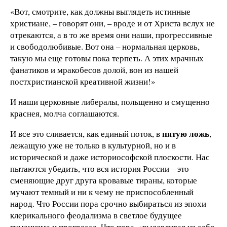
«Вот, смотрите, как должны выглядеть истинные
христиане, – говорят они, – вроде и от Христа вслух не
отрекаются, а в то же время они наши, прогрессивные
и свободолюбивые. Вот она – нормальная церковь,
такую мы еще готовы пока терпеть. А этих мрачных
фанатиков и мракобесов долой, вон из нашей
постхристианской креативной жизни!»
И наши церковные либералы, польщенно и смущенно
краснея, молча соглашаются.
пятую ложь
И все это сливается, как единый поток, в
,
лежащую уже не только в культурной, но и в
исторической и даже историософской плоскости. Нас
пытаются убедить, что вся история России – это
сменяющие друг друга кровавые тираны, которые
мучают темный и ни к чему не приспособленный
народ. Что России пора срочно выбираться из эпохи
клерикального феодализма в светлое будущее
гуманизма и прогресса. Что пора, «выдавливая из себя