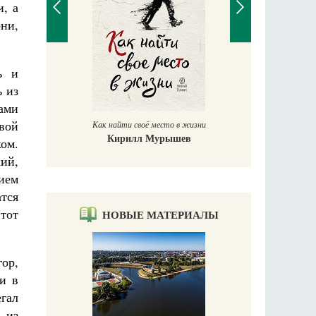
, а
ни,
ь и
 из
Великомучени
ами
вой
Как найти своё место в жизни
Кирилл Мурышев
ом.
кий,
ием
атся
тот
НОВЫЕ МАТЕРИАЛЫ
ор,
и в
егал
 из