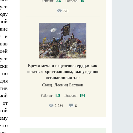
Рейтинг:
8.8
Голосов:
16
Руси
720
оду
ной
ские
у и
вав
воей
уси
ски
Бремя меча и исцеление сердца: как
остаться христианином, вынужденно
, по
останавливая зло
для
Свящ. Леонид Бартков
тив
мой
Рейтинг:
9.8
Голосов:
194
 от
2 234
8
той
шему
 что
усь