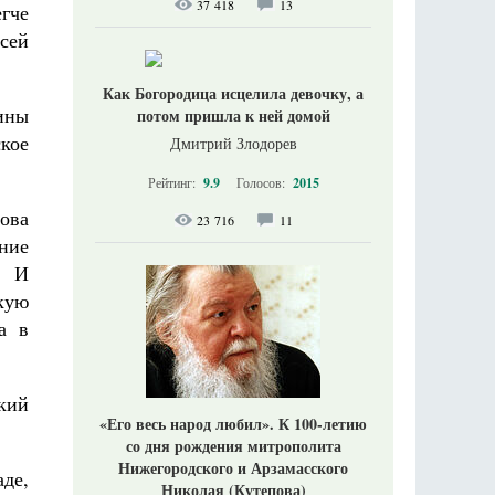
37 418
13
гче
 сей
Как Богородица исцелила девочку, а
сины
потом пришла к ней домой
кое
Дмитрий Злодорев
Рейтинг:
9.9
Голосов:
2015
ова
23 716
11
ние
. И
кую
а в
кий
«Его весь народ любил». К 100-летию
со дня рождения митрополита
Нижегородского и Арзамасского
де,
Николая (Кутепова)