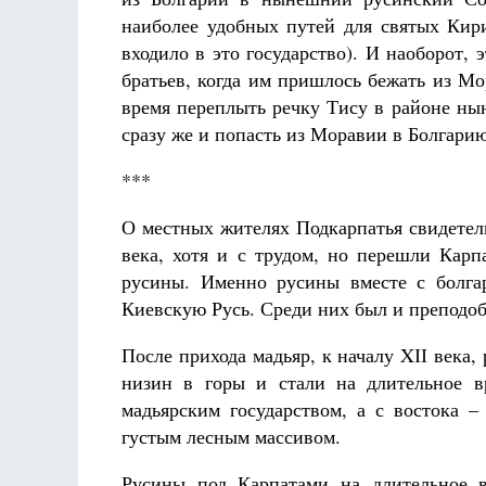
наиболее удобных путей для святых Кир
входило в это государство). И наоборот,
братьев, когда им пришлось бежать из Мо
время переплыть речку Тису в районе ны
сразу же и попасть из Моравии в Болгарию
***
О местных жителях Подкарпатья свидетел
века, хотя и с трудом, но перешли Карп
русины. Именно русины вместе с болга
Киевскую Русь. Среди них был и преподо
После прихода мадьяр, к началу XІІ век
низин в горы и стали на длительное в
мадьярским государством, а с востока 
густым лесным массивом.
Русины под Карпатами на длительное 