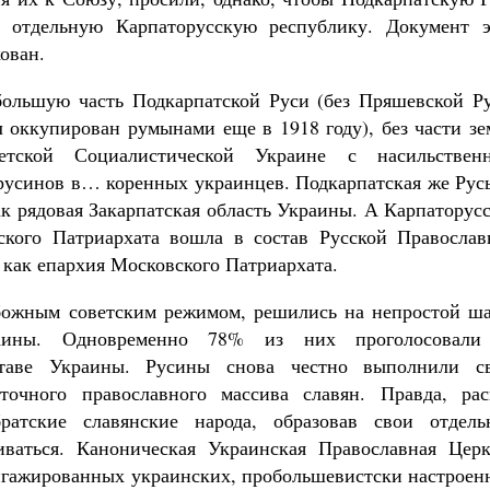
 отдельную Карпаторусскую республику. Документ э
ован.
ольшую часть Подкарпатской Руси (без Пряшевской Ру
л оккупирован румынами еще в 1918 году), без части з
тской Социалистической Украине с насильствен
русинов в… коренных украинцев. Подкарпатская же Русь
к рядовая Закарпатская область Украины. А Карпаторус
ского Патриархата вошла в состав Русской Православ
а как епархия Московского Патриархата.
збожным советским режимом, решились на непростой ша
раины. Одновременно 78% из них проголосовали
таве Украины. Русины снова честно выполнили с
очного православного массива славян. Правда, рас
ратские славянские народа, образовав свои отдель
ливаться. Каноническая Украинская Православная Церк
ангажированных украинских, пробольшевистски настроен