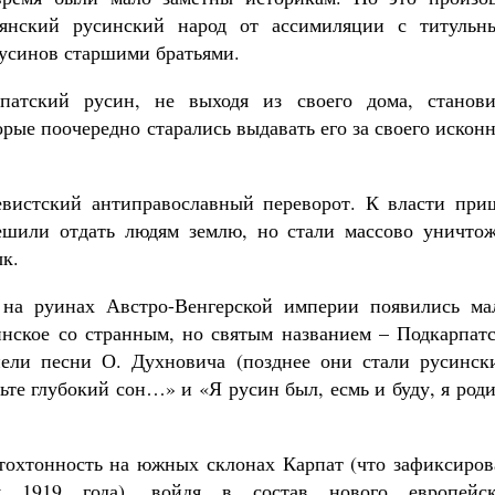
вянский русинский народ от ассимиляции с титульн
русинов старшими братьями.
патский русин, не выходя из своего дома, станови
рые поочередно старались выдавать его за своего искон
евистский антиправославный переворот. К власти при
ешили отдать людям землю, но стали массово уничтож
ык.
на руинах Австро-Венгерской империи появились ма
синское со странным, но святым названием – Подкарпат
пели песни О. Духновича (позднее они стали русинск
ьте глубокий сон…» и «Я русин был, есмь и буду, я род
тохтонность на южных склонах Карпат (что зафиксиров
 1919 года), войдя в состав нового европейск