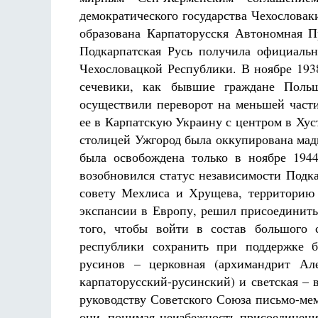
демократического государства Чехословак
образована Карпаторусскя Автономная П
Подкарпатская Русь получила официальн
Чехословацкой Республики. В ноябре 1938
сечевики, как бывшие граждане Поль
осуществили переворот на меньшей части
ее в Карпатскую Украину с центром в Хус
столицей Ужгород была оккупирована мад
была освобождена только в ноябре 194
возобновился статус независимости Подк
совету Мехлиса и Хрущева, территорию
экспансии в Европу, решил присоединить
того, чтобы войти в состав большого с
республики сохранить при поддержке б
русинов – церковная (архимандрит Ал
карпаторусский-русинский) и светская – 
руководству Советского Союза письмо-ме
они, понимая неизбежность присоединени