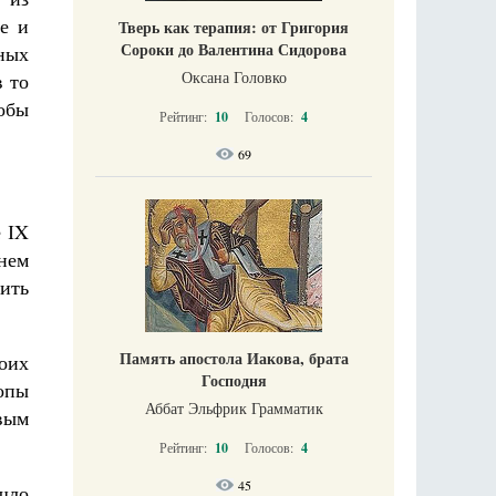
е и
Тверь как терапия: от Григория
Сороки до Валентина Сидорова
ьных
Оксана Головко
в то
тобы
Рейтинг:
10
Голосов:
4
69
е ІX
нем
ить
Память апостола Иакова, брата
воих
Господня
опы
Аббат Эльфрик Грамматик
вым
Рейтинг:
10
Голосов:
4
45
шло