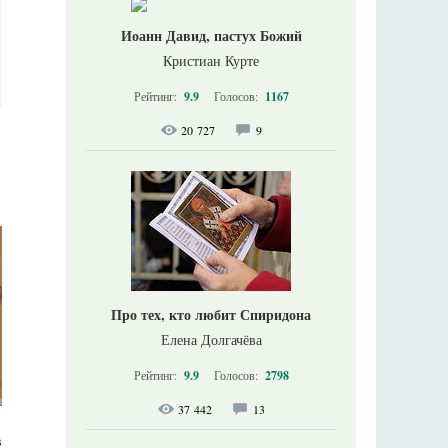
Иоанн Давид, пастух Божий
Кристиан Курте
Рейтинг:
9.9
Голосов:
1167
20 727
9
Про тех, кто любит Спиридона
Елена Долгачёва
Рейтинг:
9.9
Голосов:
2798
37 442
13
в