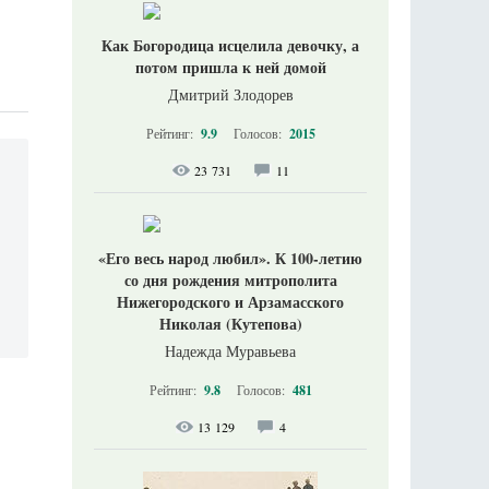
Как Богородица исцелила девочку, а
потом пришла к ней домой
Дмитрий Злодорев
Рейтинг:
9.9
Голосов:
2015
23 731
11
«Его весь народ любил». К 100-летию
со дня рождения митрополита
Нижегородского и Арзамасского
Николая (Кутепова)
Надежда Муравьева
Рейтинг:
9.8
Голосов:
481
13 129
4