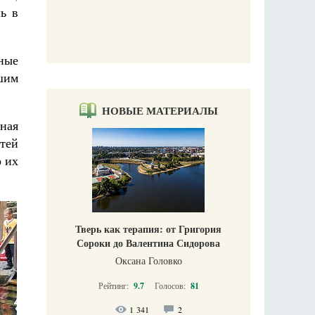
ь в
вные
шим
НОВЫЕ МАТЕРИАЛЫ
ная
тей
о их
Тверь как терапия: от Григория
Сороки до Валентина Сидорова
Оксана Головко
Рейтинг:
9.7
Голосов:
81
1 341
2