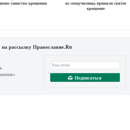
ршено таинство крещения
из спецучилища приняли святое
крещение
 на рассылку Православие.Ru
ь.
ранник».