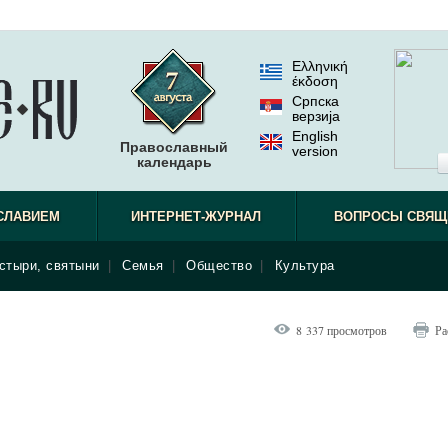
Ελληνική
έκδοση
Српска
верзиjа
English
Православный
version
календарь
СЛАВИЕМ
ИНТЕРНЕТ-ЖУРНАЛ
ВОПРОСЫ СВЯЩ
стыри, святыни
|
Семья
|
Общество
|
Культура
8 337 просмотров
Ра