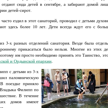
 отдают сюда детей в сентябре, а забирают домой лиш
рии детей-сирот.
часто ездил в этот санаторий, проводил с детьми духо
ают здесь более 10 лет. Дети всегда ждут его с боль
з 3-х разных отделений санатория. Везде была отдель
ороннему прикасаться было нельзя. Многие из этих де
поэтому им просто необходимо принять это Таинство, эт
кской и Ордынской епархии
.
липп с детьми из 3-х
ршил паломническую
 В поездке приняло
й Владыка Филипп по
ешествие. В течение
ских домов имеют
ке.