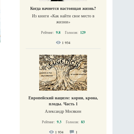
Когда начнется настоящая жизнь?
Из книги «Как найти свое место в
жизни​»
Рейтинг:
9.8
Голосов:
129
1 934
Европейский нацизм: корни, крона,
плоды. Часть 1
Александр Мосякин
Рейтинг:
9.3
Голосов:
83
1 934
1