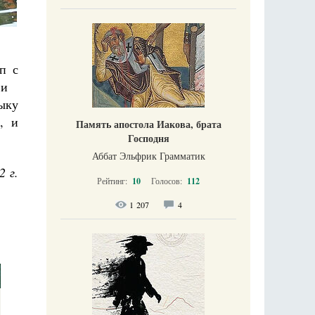
п с
и и
ыку
, и
Память апостола Иакова, брата
Господня
Аббат Эльфрик Грамматик
2 г.
Рейтинг:
10
Голосов:
112
1 207
4