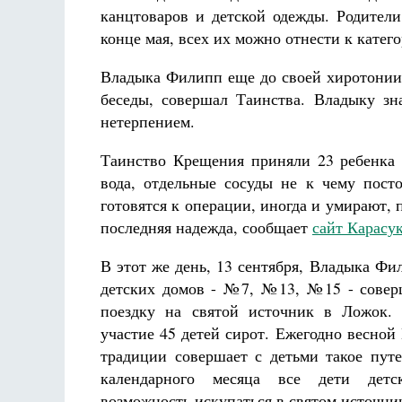
канцтоваров и детской одежды. Родители
конце мая, всех их можно отнести к катего
Владыка Филипп еще до своей хиротонии 
беседы, совершал Таинства. Владыку зн
нетерпением.
Таинство Крещения приняли 23 ребенка и
вода, отдельные сосуды не к чему пост
готовятся к операции, иногда и умирают, 
последняя надежда, сообщает
сайт Карасу
В этот же день, 13 сентября, Владыка Фи
детских домов - №7, №13, №15 - сове
поездку на святой источник в Ложок.
участие 45 детей сирот. Ежегодно весно
традиции совершает с детьми такое пут
календарного месяца все дети дет
возможность искупаться в святом источни