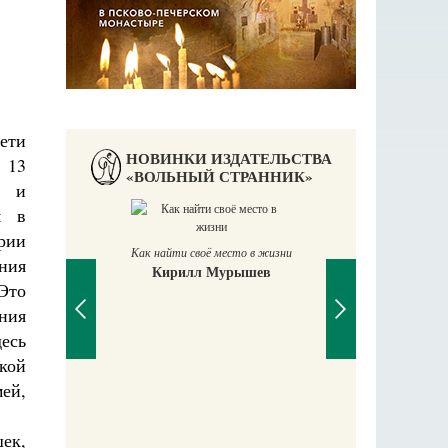
ети
НОВИНКИ ИЗДАТЕЛЬСТВА
 13
«ВОЛЬНЫЙ СТРАННИК»
м и
я в
рии
Как найти своё место в жизни
ния
Кирилл Мурышев
Великомучени
Это
ния
есь
кой
ей,
ек,