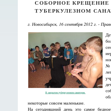
СОБОРНОЕ КРЕЩЕНИЕ
ТУБЕРКУЛЕЗНОМ САНА
г. Новосибирск, 16 сентября 2012 г.
-
Прав
Де
бо
се
ие
но
№2
ле
уч
де
со
В закрытом туберкулезном санатории.
об
некоторые совсем маленькие.
На сегодняшний день это самое бедное