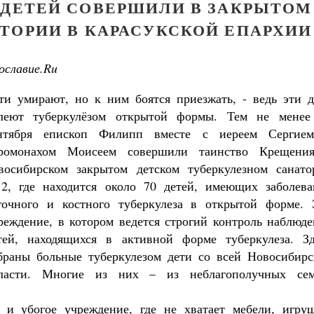
 ДЕТЕЙ СОВЕРШИЛИ В ЗАКРЫТОМ
ТОРИИ В КАРАСУКСКОЙ ЕПАРХИИ
ославие.Ru
ти умирают, но к ним боятся приезжать, - ведь эти д
леют туберкулёзом открытой формы. Тем не менее
нтября епископ Филипп вместе с иереем Сергие
ромонахом Моисеем совершили таинство Крещени
восибирском закрытом детском туберкулезном санато
, где находится около 70 детей, имеющих заболева
гочного и костного туберкулеза в открытой форме. 
реждение, в котором ведется строгий контроль наблюде
тей, находящихся в активной форме туберкулеза. Зд
браны больные туберкулезом дети со всей Новосибирс
ласти. Многие из них – из неблагополучных сем
 и убогое учреждение, где не хватает мебели, игруш