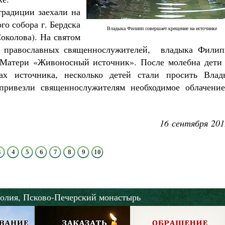
традиции заехали на
о собора г. Бердска
Владыка Филипп совершает крещение на источнике
околова). На святом
х православных священнослужителей, владыка Филип
 Матери «Живоносный источник». После молебна дет
ах источника, несколько детей стали просить Влад
привезли священнослужителям необходимое облачение
16 сентября 201
3
4
5
6
7
8
9
10
олия,
Псково-Печерский монастырь