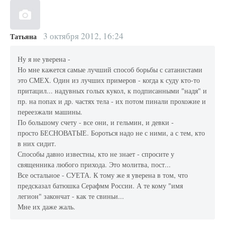
3 октября 2012, 16:24
Татьяна
Ну я не уверена -
Но мне кажется самые лучший способ борьбы с сатанистами
это СМЕХ. Один из лучших примеров - когда к суду кто-то
притацил... надувных голых кукол, к подписанными "надя" и
пр. на попах и др. частях тела - их потом пинали прохожие и
переезжали машины.
По большому счету - все они, и гельмин, и девки -
просто БЕСНОВАТЫЕ. Бороться надо не с ними, а с тем, кто
в них сидит.
Способы давно известны, кто не знает - спросите у
священника любого прихода. Это молитва, пост...
Все остальное - СУЕТА. К тому же я уверена в том, что
предсказал батюшка Серафмм России. А те кому "имя
легион" закончат - как те свиньи...
Мне их даже жаль.