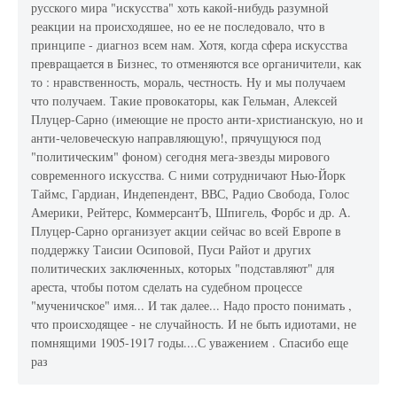
русского мира "искусства" хоть какой-нибудь разумной
реакции на происходяшее, но ее не последовало, что в
принципе - диагноз всем нам. Хотя, когда сфера искусства
превращается в Бизнес, то отменяются все органичители, как
то : нравственность, мораль, честность. Ну и мы получаем
что получаем. Такие провокаторы, как Гельман, Алексей
Плуцер-Сарно (имеющие не просто анти-христианскую, но и
анти-человеческую направляющую!, прячущуюся под
"политическим" фоном) сегодня мега-звезды мирового
современного искусства. С ними сотрудничают Нью-Йорк
Таймс, Гардиан, Индепендент, ВВС, Радио Свобода, Голос
Америки, Рейтерс, КоммерсантЪ, Шпигель, Форбс и др. А.
Плуцер-Сарно организует акции сейчас во всей Европе в
поддержку Таисии Осиповой, Пуси Райот и других
политических заключенных, которых "подставляют" для
ареста, чтобы потом сделать на судебном процессе
"мученичское" имя... И так далее... Надо просто понимать ,
что происходящее - не случайность. И не быть идиотами, не
помнящими 1905-1917 годы....С уважением . Спасибо еще
раз