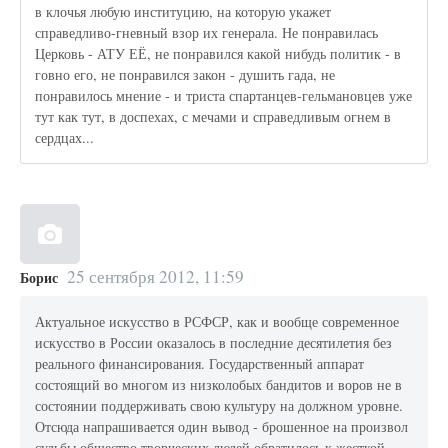
в клочья любую институцию, на которую укажет
справедливо-гневный взор их генерала. Не понравилась
Церковь - АТУ ЕЁ, не понравился какой нибудь политик - в
говно его, не понравился закон - душить гада, не
понравилось мнение - и триста спартанцев-гельмановцев уже
тут как тут, в доспехах, с мечами и справедливым огнем в
сердцах...
25 сентября 2012, 11:59
Борис
Актуальное искусство в РСФСР, как и вообще современное
искусство в России оказалось в последние десятилетия без
реального финансирования. Государственный аппарат
состоящий во многом из низколобых бандитов и воров не в
состоянии поддерживать свою культуру на должном уровне.
Отсюда напрашивается один вывод - брошенное на произвол
судьбы общество творческих людей обратилось к жесткой