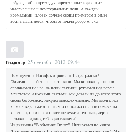
побуждений, а преследуя определенные корыстные
материальные и нематериальные цели. А каждый
нормальный человек должен своим примером в семье
воспитывать детей, чтобы отличали добро от зла.
25 сентября 2012, 09:44
Владимир
Новомученик Иосиф, митрополит Петроградский:
"За дело не любят нас враги наши. Мы виноваты, что они
ополчаются на нас, на наши святыни, ругаются над верою
Христовою и иконами святыми. Мы довели их до всего этого
своею безбожною, нехристианскою жизнью. Мы изолгались
в своей вере и жизни так, что не только стали непохожи на
христиан, но и стали поистине хуже язычников, дерзая
называть, однако, себя христианами".
Из дневника "В объятиях Отчих". Цитируется по книге
"Священномученик Иосиф митрополит Петроградский", М -