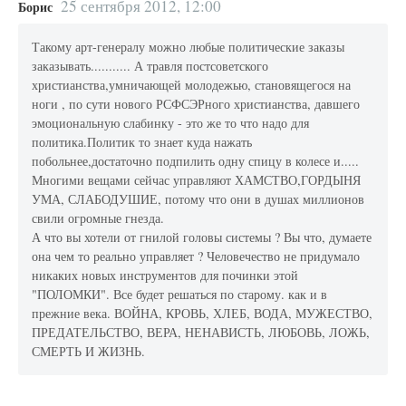
25 сентября 2012, 12:00
Борис
Такому арт-генералу можно любые политические заказы
заказывать........... А травля постсоветского
христианства,умничающей молодежью, становящегося на
ноги , по сути нового РСФСЭРного христианства, давшего
эмоциональную слабинку - это же то что надо для
политика.Политик то знает куда нажать
побольнее,достаточно подпилить одну спицу в колесе и.....
Многими вещами сейчас управляют ХАМСТВО,ГОРДЫНЯ
УМА, СЛАБОДУШИЕ, потому что они в душах миллионов
свили огромные гнезда.
А что вы хотели от гнилой головы системы ? Вы что, думаете
она чем то реально управляет ? Человечество не придумало
никаких новых инструментов для починки этой
"ПОЛОМКИ". Все будет решаться по старому. как и в
прежние века. ВОЙНА, КРОВЬ, ХЛЕБ, ВОДА, МУЖЕСТВО,
ПРЕДАТЕЛЬСТВО, ВЕРА, НЕНАВИСТЬ, ЛЮБОВЬ, ЛОЖЬ,
СМЕРТЬ И ЖИЗНЬ.