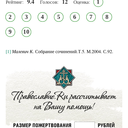
9.4
12
1
Рейтинг:
Голосов:
Оценка:
2
3
4
5
6
7
8
9
10
[1]
Малевич К
. Собрание сочинений.Т.5. М.2004. С.92.