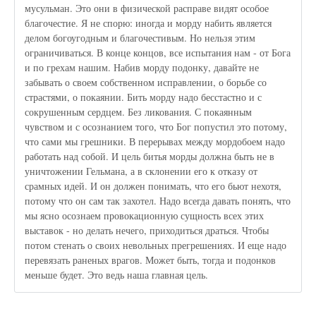
мусульман. Это они в физической расправе видят особое
благочестие. Я не спорю: иногда и морду набить является
делом богоугодным и благочестивым. Но нельзя этим
ограничиваться. В конце концов, все испытания нам - от Бога
и по грехам нашим. Набив морду подонку, давайте не
забывать о своем собственном исправлении, о борьбе со
страстями, о покаянии. Бить морду надо бесстастно и с
сокрушенным сердцем. Без ликования. С покаянным
чувством и с осознанием того, что Бог попустил это потому,
что сами мы грешники. В перерывах между мордобоем надо
работать над собой. И цель битья морды должна быть не в
уничтожении Гельмана, а в склонении его к отказу от
срамных идей. И он должен понимать, что его бьют нехотя,
потому что он сам так захотел. Надо всегда давать понять, что
мы ясно осознаем провокационную сущность всех этих
выставок - но делать нечего, приходиться драться. Чтобы
потом стенать о своих невольных прегрешениях. И еще надо
перевязать раненых врагов. Может быть, тогда и подонков
меньше будет. Это ведь наша главная цель.