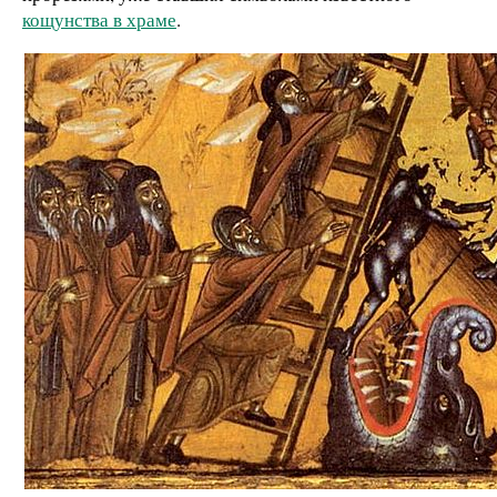
кощунства в храме
.