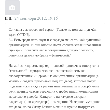
24 сентября 2012, 19:15
Н.Н.
Согласна с автором, всё верно. (Только не поняла, при чём
здесь ОГПУ?).
"... Есть среди него люди и с гораздо менее тонкой душевной
организацией. И они вполне могут сорвать запланированный
сценарий, повернув его в совершенно другую плоскость,
дополнив духовную брань – физической."
На мой взгляд, есть ещё один способ привлечь к ответу этих
"гельманов" - юридическо-экономический: есть же
околоцерковные и церковные общественные организации (а
можно и создать прямо-таки под это дело), которые могут
подавать иски в суд за разжигание ненависти и оскорбление
религиозных чувств верующих с требованием компенсации
морального ущерба. Конкретно на каждого автора и
владельца (или арендатора) помещения. Наверное, муторное
это дело, но во Славу Божию можно и нужно потрудться.