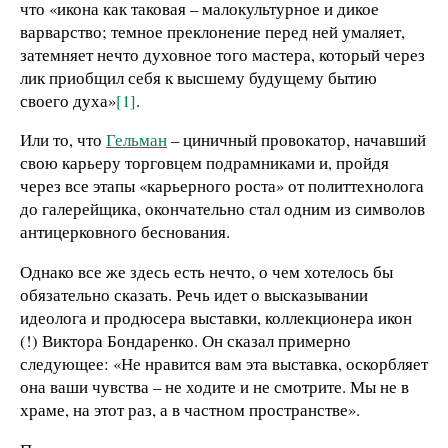
что «икона как таковая – малокультурное и дикое
варварство; темное преклонение перед ней умаляет,
затемняет нечто духовное того мастера, который через
лик приобщил себя к высшему будущему бытию
своего духа»
[1]
.
Или то, что
Гельман
– циничный провокатор, начавший
свою карьеру торговцем подрамниками и, пройдя
через все этапы «карьерного роста» от политтехнолога
до галерейщика, окончательно стал одним из символов
антицерковного беснования.
Однако все же здесь есть нечто, о чем хотелось бы
обязательно сказать. Речь идет о высказывании
идеолога и продюсера выставки, коллекционера икон
(!) Виктора Бондаренко. Он сказал примерно
следующее: «Не нравится вам эта выставка, оскорбляет
она ваши чувства – не ходите и не смотрите. Мы не в
храме, на этот раз, а в частном пространстве».