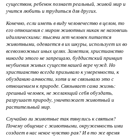
существом, ребенок познает реальный, живой мир и
учится любить и трудиться для других.
Конечно, если иметь в виду человечество в целом, то
его отношения с миром животных никак не назовешь
идиллическими: тысячи лет человек питается
животными, одевается в их шкуры, использует их во
всевозможных иных целях. Заметим, христианство
никогда этого не запрещало, буддистский принцип
неубиения живых существ нашей вере чужд. Но
христианство всегда призывало к умеренности, к
обузданию алчности, хотя и не связывало это с
отношением к природе. Связывает сама жизнь:
грешный человек, не желающий себя обуздать,
разрушает природу, уничтожает животный и
растительный мир.
Случайно ли животные так тянулись к святым?
Почему общение с животными, окруженность ими
создает в нас некое чувство рая? И в то же время