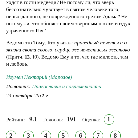
ходят в гости медведи? Не потому ли, что зверь
бессознательно чувствует в святом человеке того,
первозданного, не поврежденного грехом Адама? Не
потому ли, что обоняет своим звериным нюхом воздух
утраченного Рая?
Ведомо это Тому, Кто указал:
праведный печется и о
жизни скота своего, сердце же нечестивых жестоко
12
(Притч.
, 10). Ведомо Ему и то, что где милость, там
и любовь.
Игумен Нектарий (Морозов)
Источник:
Православие и современность
23 октября 2012 г.
9.1
191
1
Рейтинг:
Голосов:
Оценка:
2
3
4
5
6
7
8