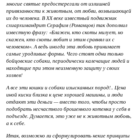
многие святые предостерегали от излишней
привязанности к животным, от любви, возвышающей
их до человека. В ХХ веке известный подвижник
схиархимандрит Серафим (Романцов) так дополнил
известную фразу: «Блажен, кто скоты милует, но
скажен, кто скоты любит и этим сравнял их с
человеком». А ведь иногда эта любовь принимает
самые уродливые формы. Чего стоят одни только
бойцовские собаки, периодически калечащие людей и
находящие при этом неизменную защиту у своих
хозяев!
А все эти кошки и собаки изысканных пород!.. Цена
иной киски близка к цене хорошей машины, и люди
отдают эти деньги — вместо того, чтобы просто
подобрать несчастного брошенного котенка у себя в
подъезде. Думается, это уже не к животным любовь,
а к себе.
Итак, возможно ли сформулировать некие принципы