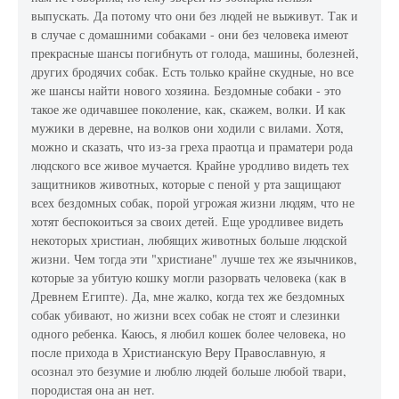
выпускать. Да потому что они без людей не выживут. Так и
в случае с домашними собаками - они без человека имеют
прекрасные шансы погибнуть от голода, машины, болезней,
других бродячих собак. Есть только крайне скудные, но все
же шансы найти нового хозяина. Бездомные собаки - это
такое же одичавшее поколение, как, скажем, волки. И как
мужики в деревне, на волков они ходили с вилами. Хотя,
можно и сказать, что из-за греха праотца и праматери рода
людского все живое мучается. Крайне уродливо видеть тех
защитников животных, которые с пеной у рта защищают
всех бездомных собак, порой угрожая жизни людям, что не
хотят беспокоиться за своих детей. Еще уродливее видеть
некоторых христиан, любящих животных больше людской
жизни. Чем тогда эти "христиане" лучше тех же язычников,
которые за убитую кошку могли разорвать человека (как в
Древнем Египте). Да, мне жалко, когда тех же бездомных
собак убивают, но жизни всех собак не стоят и слезинки
одного ребенка. Каюсь, я любил кошек более человека, но
после прихода в Христианскую Веру Православную, я
осознал это безумие и люблю людей больше любой твари,
породистая она ан нет.