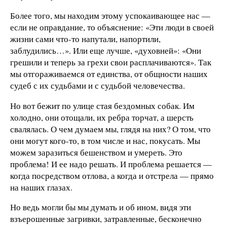
Более того, мы находим этому успокаивающее нас —
если не оправдание, то объяснение: «Эти люди в своей
жизни сами что-то напутали, напортили,
заблудились…». Или еще лучше, «духовней»: «Они
грешили и теперь за грехи свои расплачиваются». Так
мы отгораживаемся от единства, от общности наших
судеб с их судьбами и с судьбой человечества.
Но вот бежит по улице стая бездомных собак. Им
холодно, они отощали, их ребра торчат, а шерсть
свалялась. О чем думаем мы, глядя на них? О том, что
они могут кого-то, в том числе и нас, покусать. Мы
можем заразиться бешенством и умереть. Это
проблема! И ее надо решать. И проблема решается —
когда посредством отлова, а когда и отстрела — прямо
на наших глазах.
Но ведь могли бы мы думать и об ином, видя эти
взъерошенные загривки, затравленные, бесконечно