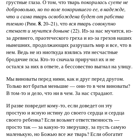
грустные глаза. О том, что тварь
покорилась суете не
добровольно, но по воле покорившего ее, в надежде,
что и сама тварь освобождена будет от рабства
8
тлению
(Рим.
, 20–21), что
вся тварь совокупно
стенает и мучится доныне
(22). Из-за нас мучится, из-
за древнего, праотеческого греха и из-за грехов наших
нынешних, продолжающих разрушать мир и все, что в
нем. Ведь не из ниоткуда взялись эти несчастные
бродячие псы. Кто-то сначала приручил их и не
остался за них в ответе, а бессовестно выгнал на улицу.
Мы виноваты перед ними, как и друг перед другом.
Только вот братья меньшие — они-то в чем виноваты?
В том-то и дело, что ни в чем. За нас страдают.
И разве повредит кому-то, если доведет он эту
простую и ясную истину до своего сердца и сердца
своего ребенка? Если возьмет ответственность —
просто так — за какую-то зверушку, за пусть самую
маленькую, но Божью все же тварь? Если обогатит