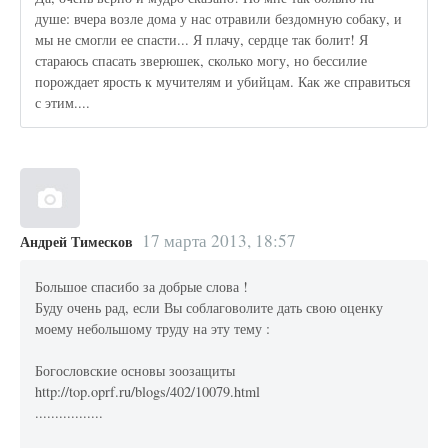
душе: вчера возле дома у нас отравили бездомную собаку, и
мы не смогли ее спасти... Я плачу, сердце так болит! Я
стараюсь спасать зверюшек, сколько могу, но бессилие
порождает ярость к мучителям и убийцам. Как же справиться
с этим....
17 марта 2013, 18:57
Андрей Тимесков
Большое спасибо за добрые слова !
Буду очень рад, если Вы соблаговолите дать свою оценку
моему небольшому труду на эту тему :
Богословские основы зоозащиты
http://top.oprf.ru/blogs/402/10079.html
.................