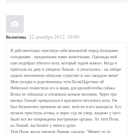
22 декабря 2012, 10:00
Валентина
Я действительно чувствую себя виноватой перед больными,
голодными , преданными нами животными. Однажды мой
сын подобрал убитого кота, который чудом выжил. Когда я
приехала на дачу и увидела Лишая - я ужаснулась - на заборе
сидело непонятное облезлое существо и оно ожидало меня!
Моя соседка и родственница тетя Поля(Царствие ей
Небесное) поместила его в ящик для кролей(чтобы собака
Белка не обижала) и отпаивала козьим молоком. Через три
месяца Лишай превратился в красивого беззубого кота. Он
был бесконечно привязан ко мне, хотя не я его выходила. Его
мучали приступы астмы, и через год он умер, видимо у него
были все же повреждены внутренние органы. Ах тетя Поля,
ах Лишай, вы болите у меня в душе.
Тетя Поля, когда увидела Лишая, сказала: "Может то то