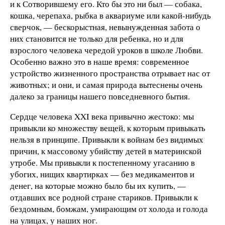
и к Сотворившему его. Кто бы это ни был — собака,
кошка, черепаха, рыбка в аквариуме или какой-нибудь
сверчок, — бескорыстная, невынужденная забота о
них становится не только для ребенка, но и для
взрослого человека чередой уроков в школе Любви.
Особенно важно это в наше время: современное
устройство жизненного пространства отрывает нас от
животных; и они, и самая природа вытеснены очень
далеко за границы нашего повседневного бытия.
Сердце человека XXI века привычно жестоко: мы
привыкли ко множеству вещей, к которым привыкать
нельзя в принципе. Привыкли к войнам без видимых
причин, к массовому убийству детей в материнской
утробе. Мы привыкли к постепенному угасанию в
убогих, нищих квартирках — без медикаментов и
денег, на которые можно было бы их купить, —
отдавших все родной стране стариков. Привыкли к
бездомным, бомжам, умирающим от холода и голода
на улицах, у наших ног.