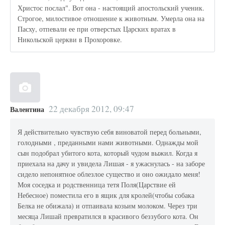
Христос послал". Вот она - настоящий апостольский ученик.
Строгое, милостивое отношение к животным. Умерла она на
Пасху, отпевали ее при отверстых Царских вратах в
Никольской церкви в Прохоровке.
22 декабря 2012, 09:47
Валентина
Я действительно чувствую себя виноватой перед больными,
голодными , преданными нами животными. Однажды мой
сын подобрал убитого кота, который чудом выжил. Когда я
приехала на дачу и увидела Лишая - я ужаснулась - на заборе
сидело непонятное облезлое существо и оно ожидало меня!
Моя соседка и родственница тетя Поля(Царствие ей
Небесное) поместила его в ящик для кролей(чтобы собака
Белка не обижала) и отпаивала козьим молоком. Через три
месяца Лишай превратился в красивого беззубого кота. Он