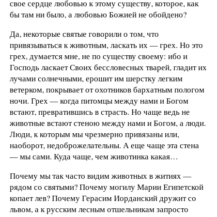
свое сердце любовью к этому существу, которое, как
бы там ни было, а любовью Божией не обойдено?
Да, некоторые святые говорили о том, что
привязываться к животным, ласкать их — грех. Но это
грех, думается мне, не по существу своему: ибо и
Господь ласкает Своих бессловесных тварей, гладит их
лучами солнечными, ерошит им шерстку легким
ветерком, покрывает от охотников бархатным пологом
ночи. Грех — когда питомцы между нами и Богом
встают, превратившись в страсть. Но чаще ведь не
животные встают стеною между нами и Богом, а люди.
Люди, к которым мы чрезмерно привязаны или,
наоборот, недоброжелательны. А еще чаще эта стена
— мы сами. Куда чаще, чем животинка какая…
Почему мы так часто видим животных в житиях —
рядом со святыми? Почему могилу Марии Египетской
копает лев? Почему Герасим Иорданский дружит со
львом, а к русским лесным отшельникам запросто