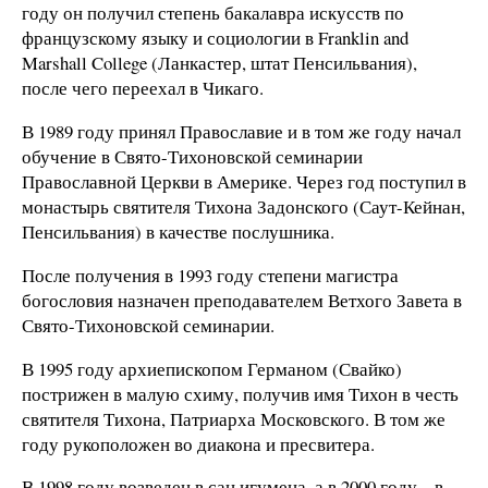
году он получил степень бакалавра искусств по
французскому языку и социологии в Franklin and
Marshall College (Ланкастер, штат Пенсильвания),
после чего переехал в Чикаго.
В 1989 году принял Православие и в том же году начал
обучение в Свято-Тихоновской семинарии
Православной Церкви в Америке. Через год поступил в
монастырь святителя Тихона Задонского (Саут-Кейнан,
Пенсильвания) в качестве послушника.
После получения в 1993 году степени магистра
богословия назначен преподавателем Ветхого Завета в
Свято-Тихоновской семинарии.
В 1995 году архиепископом Германом (Свайко)
пострижен в малую схиму, получив имя Тихон в честь
святителя Тихона, Патриарха Московского. В том же
году рукоположен во диакона и пресвитера.
В 1998 году возведен в сан игумена, а в 2000 году – в