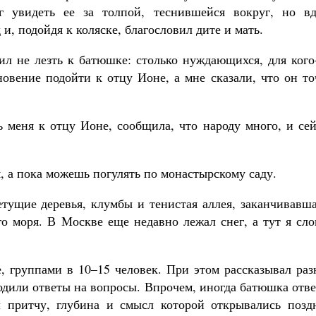
 увидеть ее за толпой, теснившейся вокруг, но вд
 и, подойдя к коляске, благословил дите и мать.
ил не лезть к батюшке: столько нуждающихся, для кого
овение подойти к отцу Ионе, а мне сказали, что он то
 меня к отцу Ионе, сообщила, что народу много, и сей
, а пока можешь погулять по монастырскому саду.
етущие деревья, клумбы и тенистая аллея, заканчивавш
го моря. В Москве еще недавно лежал снег, а тут я сл
 группами в 10–15 человек. При этом рассказывал раз
ходили ответы на вопросы. Впрочем, иногда батюшка отв
 притчу, глубина и смысл которой открывались поздн