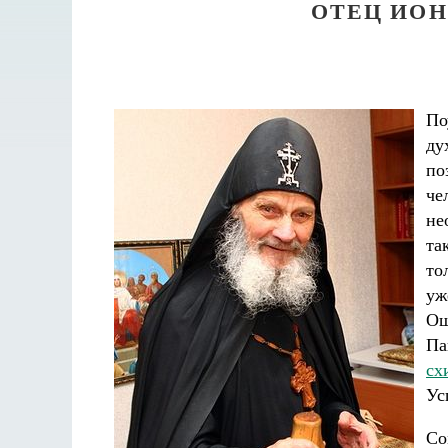
ОТЕЦ ИОН
По
ду
по
че
не
та
то
уж
Ош
Па
сх
Ус
Со