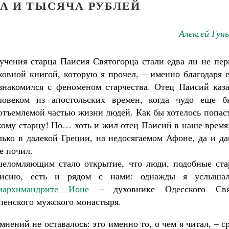
А И ТЫСЯЧА РУБЛЕЙ
Алексей Гун
учения старца Паисия Святогорца стали едва ли не пер
ховной книгой, которую я прочел, – именно благодаря 
знакомился с феноменом старчества. Отец Паисий каза
ловеком из апостольских времен, когда чудо еще б
отъемлемой частью жизни людей. Как бы хотелось попас
кому старцу! Но… хоть и жил отец Паисий в наше время
лько в далекой Греции, на недосягаемом Афоне, да и д
е почил.
еломляющим стало открытие, что люди, подобные ста
исию, есть и рядом с нами: однажды я услыша
иархимандрите Ионе
– духовнике Одесского Свя
пенского мужского монастыря.
мнений не оставалось: это именно то, о чем я читал, – с