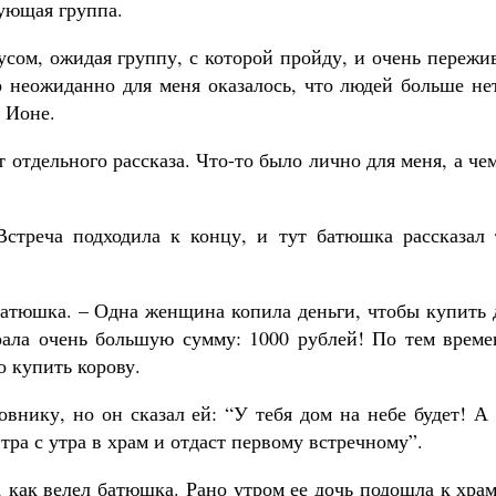
ующая группа.
усом, ожидая группу, с которой пройду, и очень пережи
о неожиданно для меня оказалось, что людей больше не
 Ионе.
 отдельного рассказа. Что-то было лично для меня, а че
Встреча подходила к концу, и тут батюшка рассказал 
батюшка. – Одна женщина копила деньги, чтобы купить 
брала очень большую сумму: 1000 рублей! По тем време
о купить корову.
внику, но он сказал ей: “У тебя дом на небе будет! А
втра с утра в храм и отдаст первому встречному”.
 как велел батюшка. Рано утром ее дочь подошла к хра