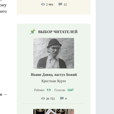
ону
2 984
12
его
ВЫБОР ЧИТАТЕЛЕЙ
Иоанн Давид, пастух Божий
Кристиан Курте
Рейтинг:
9.9
Голосов:
1167
и –
20 722
9