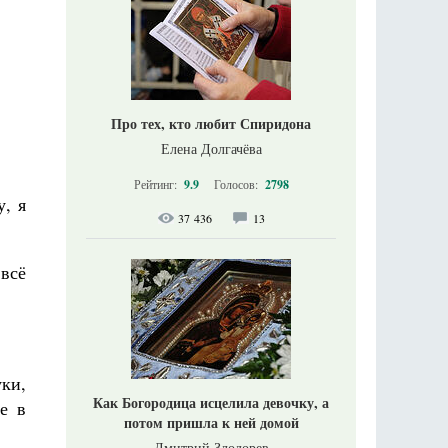
Про тех, кто любит Спиридона
Елена Долгачёва
Рейтинг:
9.9
Голосов:
2798
у, я
37 436
13
 всё
ки,
Как Богородица исцелила девочку, а
е в
потом пришла к ней домой
Дмитрий Злодорев