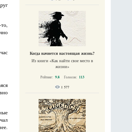
руг
-то,
чно
час
Когда начнется настоящая жизнь?
Из книги «Как найти свое место в
жизни​»
Рейтинг:
9.8
Голосов:
113
аяся
1 577
овно
ные
ечал
ее.