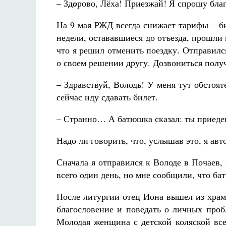
– Зд
о
рово, Лёха! Приезжай! Я спрошу бла
На 9 мая РЖД всегда снижает тарифы – би
недели, остававшиеся до отъезда, прошли 
что я решил отменить поездку. Отправилс
о своем решении другу. Дозвониться получ
– Здравствуй, Володь! У меня тут обстоя
сейчас иду сдавать билет.
– Странно… А батюшка сказал: ты приеде
Надо ли говорить, что, услышав это, я авт
Сначала я отправился к Володе в Почаев, з
всего один день, но мне сообщили, что ба
После литургии отец Иона вышел из храм
благословение и поведать о личных проб
Молодая женщина с детской коляской все