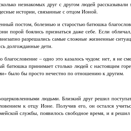
сколько незнакомых друг с другом людей рассказывали 
десные истории, связанные с отцом Ионой.
денный постом, болезнью и старостью батюшка благосло
они порой боялись признаться даже себе. Если обличал
м внезапно разрешались самые сложные жизненные ситуа
Великомученик Георгий Победоносец. Н
святого
сь долгожданные дети.
Роман Котов
Как найти своё место в жизни
Кирилл Мурышев
 благословение – одно это казалось чудом: нет, я не см
лый батюшка принимает столько людей с настоящим горе
ами» было бы просто нечестно по отношению к другим.
воцерковленными людьми. Близкий друг решил поступат
ловением к отцу Ионе. Получив его, он остался учитьс
рмейской службы, появилось свободное время, и я решил