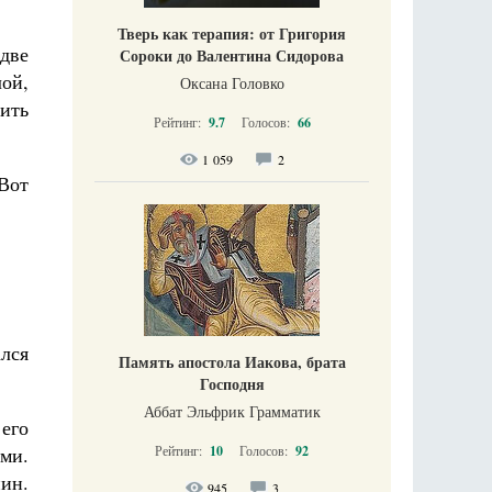
Тверь как терапия: от Григория
 две
Сороки до Валентина Сидорова
лой,
Оксана Головко
щить
Рейтинг:
9.7
Голосов:
66
1 059
2
 Вот
ался
Память апостола Иакова, брата
Господня
Аббат Эльфрик Грамматик
 его
Рейтинг:
10
Голосов:
92
ми.
ин.
945
3