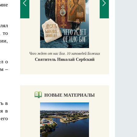
мне
влял
П
, то
Е
ции,
аучись у
Чего ждет от нас Бог. 10 заповедей Божиих
Святитель Николай Сербский
ел о
м –
НОВЫЕ МАТЕРИАЛЫ
ь в
я в
 его