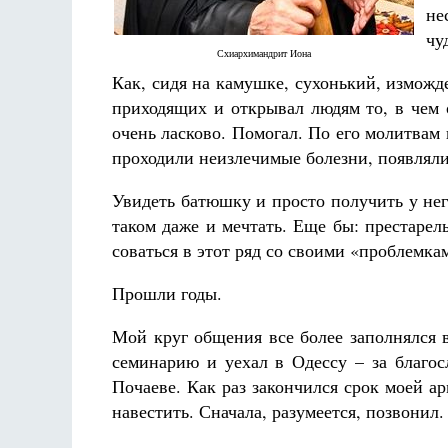
не
чу
Схиархимандрит Иона
Как, сидя на камушке, сухонький, измож
приходящих и открывал людям то, в чем 
очень ласково. Помогал. По его молитва
проходили неизлечимые болезни, появляли
Разлуки не будет
Фредерика де Грааф
Увидеть батюшку и просто получить у него
таком даже и мечтать. Еще бы: престаре
соваться в этот ряд со своими «проблемк
Прошли годы.
Мой круг общения все более заполнялся 
семинарию и уехал в Одессу – за благос
Почаеве. Как раз закончился срок моей а
навестить. Сначала, разумеется, позвонил.