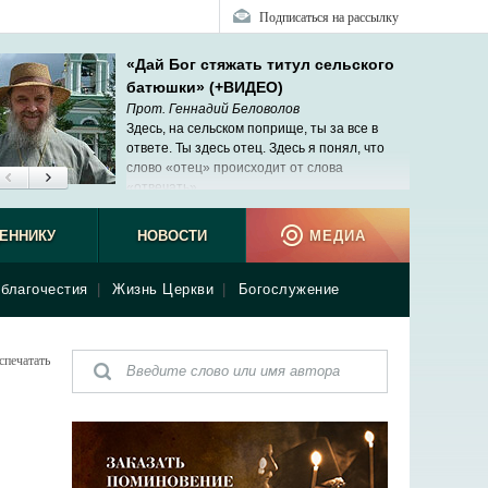
Подписаться на рассылку
«Дай Бог стяжать титул сельского
батюшки» (+ВИДЕО)
Прот. Геннадий Беловолов
Здесь, на сельском поприще, ты за все в
ответе. Ты здесь отец. Здесь я понял, что
слово «отец» происходит от слова
«отвечать».
ЕННИКУ
НОВОСТИ
МЕДИА
благочестия
|
Жизнь Церкви
|
Богослужение
спечатать