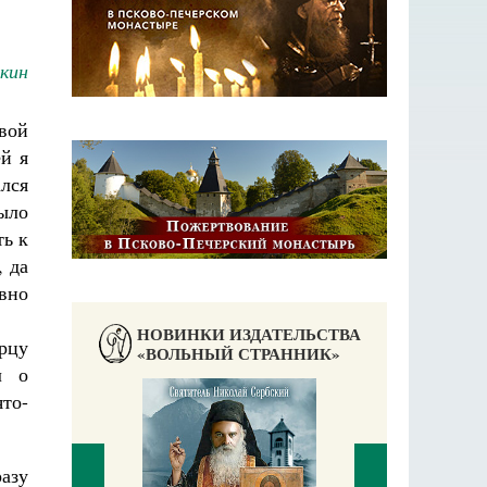
ькин
вой
ей я
лся
ыло
ть к
, да
авно
НОВИНКИ ИЗДАТЕЛЬСТВА
рцу
«ВОЛЬНЫЙ СТРАННИК»
л о
то-
разу