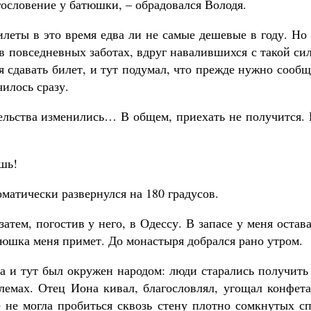
гословение у батюшки, – обрадовался Володя.
леты в это время едва ли не самые дешевые в году. Но
в повседневных заботах, вдруг навалившихся с такой си
я сдавать билет, и тут подумал, что прежде нужно сооб
илось сразу.
тельства изменились… В общем, приехать не получится.
шь!
оматически развернулся на 180 градусов.
атем, погостив у него, в Одессу. В запасе у меня остав
тюшка меня примет. До монастыря добрался рано утром.
а и тут был окружен народом: люди старались получить
лемах. Отец Иона кивал, благословлял, угощал конфета
 не могла пробиться сквозь стену плотно сомкнутых сп