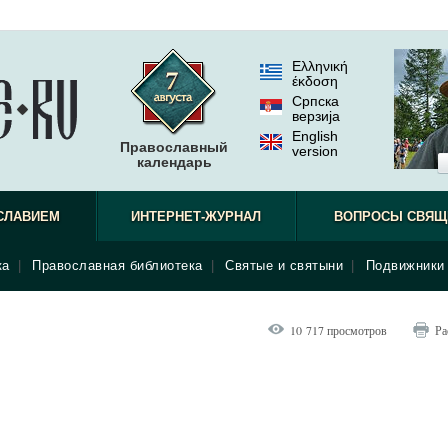
Ελληνική
έκδοση
Српска
верзиjа
English
Православный
version
календарь
СЛАВИЕМ
ИНТЕРНЕТ-ЖУРНАЛ
ВОПРОСЫ СВЯЩ
ка
|
Православная библиотека
|
Святые и святыни
|
Подвижники 
10 717 просмотров
Ра