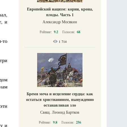
Европейский нацизм: корни, крона,
вал,
плоды. Часть 1
т, и
Александр Мосякин
Рейтинг:
9.2
Голосов:
68
м-то
1 714
три
дом
нам
Бремя меча и исцеление сердца: как
остаться христианином, вынужденно
останавливая зло
 эти
Свящ. Леонид Бартков
Рейтинг:
9.8
Голосов:
256
му и