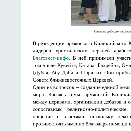
Разлуки не будет
Фредерика де Грааф
Христиане арабского мира ра
В резиденции армянского Киликийского К
лидеров христианских церквей арабск
Благовест-инфо
. В ней принимали участ
том числе Кувейта, Катара, Бахрейна, О
(Дубая, Абу Даби и Шарджа). Они прибы
Совета ближневосточных Церквей.
Один из вопросов – создание единой меж
мира. Касаясь темы, армянский Килики
между церквами, организации дебатов и 
сопоставимы религиозно-политические
общение с властями, поскольку неко
противостоять именно благодаря помощи вл