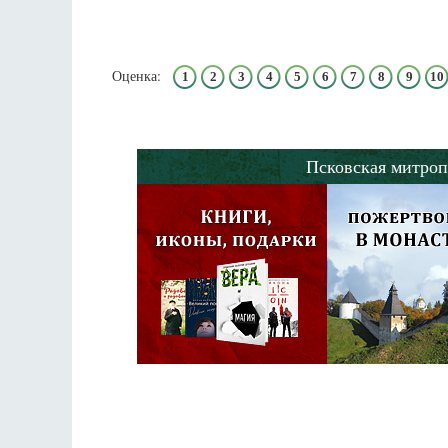
Оценка:
1
2
3
4
5
6
7
8
9
10
Псковская митроп