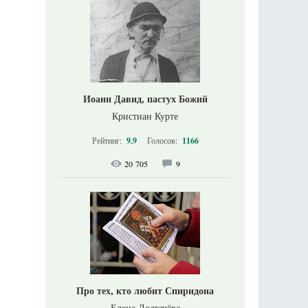
Иоанн Давид, пастух Божий
Кристиан Курте
Рейтинг:
9.9
Голосов:
1166
20 705
9
Про тех, кто любит Спиридона
Елена Долгачёва