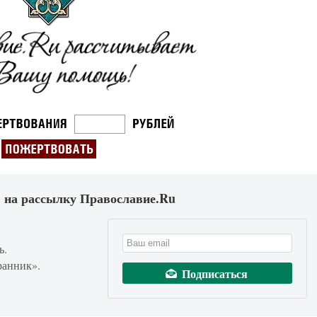
 на рассылку Православие.Ru
ь.
ранник».