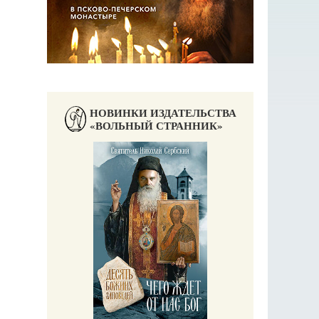
С
НОВИНКИ ИЗДАТЕЛЬСТВА
«ВОЛЬНЫЙ СТРАННИК»
П
Е
аучись у