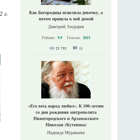
Как Богородица исцелила девочку, а
2 г.
потом пришла к ней домой
Дмитрий Злодорев
Рейтинг:
9.9
Голосов:
2015
23 735
11
«Его весь народ любил». К 100-летию
со дня рождения митрополита
Нижегородского и Арзамасского
Николая (Кутепова)
Надежда Муравьева