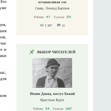
 Это
останавливая зло
уже
Свящ. Леонид Бартков
Рейтинг:
9.7
Голосов:
273
ем,
3 307
21
ушия
ов,
час
ие и
ВЫБОР ЧИТАТЕЛЕЙ
аки
ас,
для
Иоанн Давид, пастух Божий
ком
Кристиан Курте
Рейтинг:
9.9
Голосов:
1167