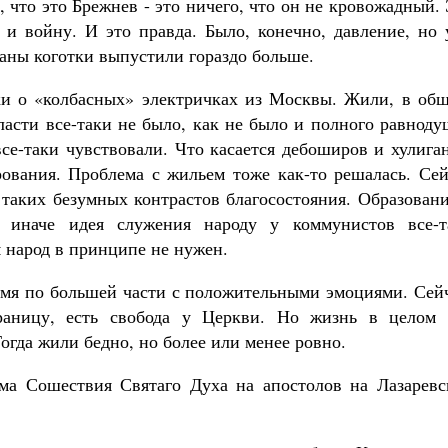
 что это Брежнев - это ничего, что он не кровожадный.
 и войну. И это правда. Было, конечно, давление, но 
ганы коготки выпустили гораздо больше.
ки о «колбасных» электричках из Москвы. Жили, в общ
ласти все-таки не было, как не было и полного равнод
е-таки чувствовали. Что касается дебоширов и хулиган
рования. Проблема с жильем тоже как-то решалась. Сей
 таких безумных контрастов благосостояния. Образован
 иначе идея служения народу у коммунистов все-т
 народ в принципе не нужен.
мя по большей части с положительными эмоциями. Сейч
границу, есть свобода у Церкви. Но жизнь в целом 
Тогда жили бедно, но более или менее ровно.
ама Сошествия Святаго Духа на апостолов на Лазаревс