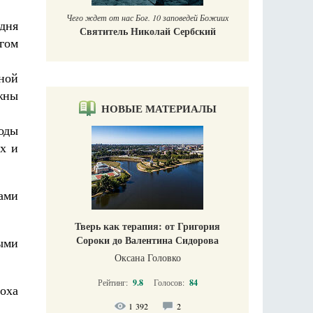
Печорские и
 Божиих
Галин
одня
кий
Е
гом
ной
жны
НОВЫЕ МАТЕРИАЛЫ
оды
х и
сами
Тверь как терапия: от Григория
Сороки до Валентина Сидорова
ыми
Оксана Головко
Рейтинг:
9.8
Голосов:
84
поха
1 392
2