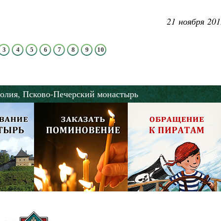
21 ноября 201
3
4
5
6
7
8
9
10
олия,
Псково-Печерский монастырь