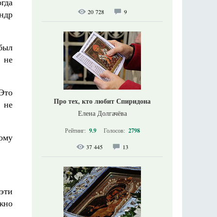
огда
20 728
9
андр
был
 не
Это
Про тех, кто любит Спиридона
 не
Елена Долгачёва
Рейтинг:
9.9
Голосов:
2798
тому
37 445
13
 эти
жно