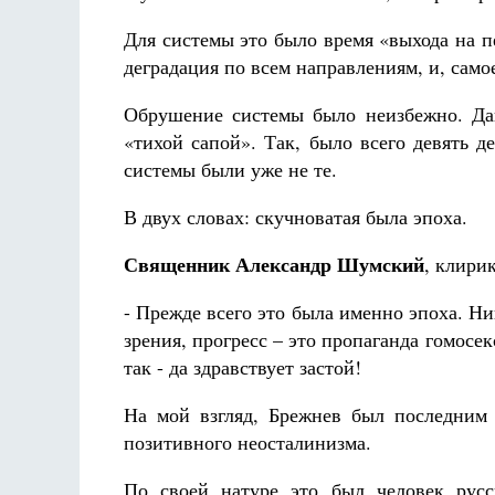
Для системы это было время «выхода на пе
деградация по всем направлениям, и, само
Обрушение системы было неизбежно. Дав
«тихой сапой». Так, было всего девять 
системы были уже не те.
В двух словах: скучноватая была эпоха.
Священник Александр Шумский
, клири
- Прежде всего это была именно эпоха. Ни
зрения, прогресс – это пропаганда гомосе
так - да здравствует застой!
На мой взгляд, Брежнев был последним 
позитивного неосталинизма.
По своей натуре это был человек русс