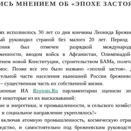
СЬ МНЕНИЕМ ОБ «ЭПОХЕ ЗАСТО
ях исполнилось 30 лет со дня кончины Леонида Брежне
ый руководил страной без малого 20 лет. Период 
ления был отмечен разрядкой международ
женности, вводом войск в Афганистан, Олимпиадой-
тием новой Конституции, строительством БАМа, полет
мос. Позже все это было названо «эпохой застоя». 
тельной части населения нынешней России брежневс
 – существенная часть их собственной жизни.
ошенные ИА
Regions.Ru
парламентарии оценили эп
т некоторые из их высказываний:
ие и энергетики, и промышленности, и сельского хозяйс
, и социальное направление укреплялось!»
, включая атомную промышленность, космическую отрас
ледство, и самостоятельно под брежневским руководст
ученик Георгий Победоносец. Научись у
святого