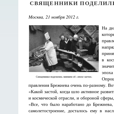
СВЯЩЕННИКИ ПОДЕЛИЛИ
Москва, 21 ноября 2012 г.
На дн
котор
прав
напря
приня
в кос
значи
эпоха
Священники поделились мнением об «эпохе застоя»
Опр
правления Брежнева очень по-разному. Во
«Какой застой, когда шло активное развит
и космической отрасли, и обороной сферы
«Все, что было наработано до Брежнева
самолетостроение, досталось ему в нас
Великом