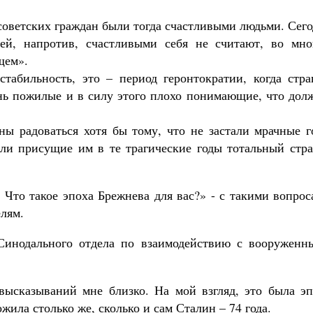
Роман Котов
Чего ждет от нас Бог. 10 заповедей
советских граждан были тогда счастливыми людьми. Сег
Святитель Николай Сербс
ей, напротив, счастливыми себя не считают, во мно
щем».
табильность, это – период геронтократии, когда стра
нь пожилые и в силу этого плохо понимающие, что дол
ны радоваться хотя бы тому, что не застали мрачные г
зли присущие им в те трагические годы тотальный стра
 Что такое эпоха Брежнева для вас?» - с такими вопро
лям.
 Синодального отдела по взаимодействию с вооруженн
х высказываний мне близко. На мой взгляд, это была э
жила столько же, сколько и сам Сталин – 74 года.