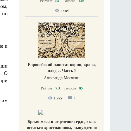
Рейтинг:
9.8
Голосов:
130
ом,
2 005
, но
ле и
Европейский нацизм: корни, крона,
наши
плоды. Часть 1
. О
Александр Мосякин
при
Рейтинг:
9.3
Голосов:
85
1 985
1
угим
Бремя меча и исцеление сердца: как
остаться христианином, вынужденно