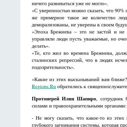
ничего развиваться уже не могло».
аф
Как найти своё место в жизни
«С уверенностью можно сказать, что 90% 
Кирилл Мурышев
же примерное такое же количество люд
деморализованы, не уверены в своем буду
«Эпоха Брежнева – это не застой и не с
управляли люди пусть уважаемые, но оче
делать».
«Те, кто жил во времена Брежнева, долж
сталинских репрессий, что в людях исче
подозрительность».
«Какие из этих высказываний вам ближе?
Regions.Ru
обратились к священнослужите
Протоиерей Илия Шапиро
, сотрудник
силами и правоохранительными органами:
- Не могу сказать, что какое-то из эти
глубокого загнивания системы, которая про