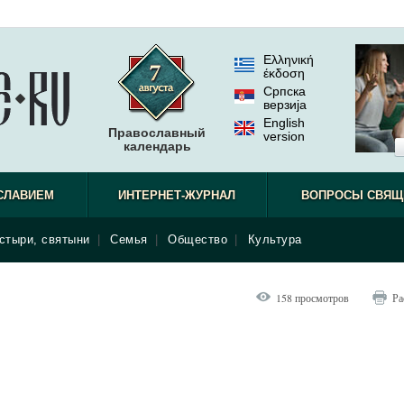
Ελληνική
έκδοση
Српска
верзиjа
English
Православный
version
календарь
СЛАВИЕМ
ИНТЕРНЕТ-ЖУРНАЛ
ВОПРОСЫ СВЯЩ
стыри, святыни
|
Семья
|
Общество
|
Культура
158 просмотров
Ра