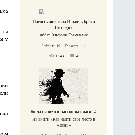
 шла
Память апостола Иакова, брата
Господня
 бы
Аббат Эльфрик Грамматик
ы у
Рейтинг:
10
Голосов:
114
1 243
4
очки
Если
Когда начнется настоящая жизнь?
оха
Из книги «Как найти свое место в
жизни​»
ком