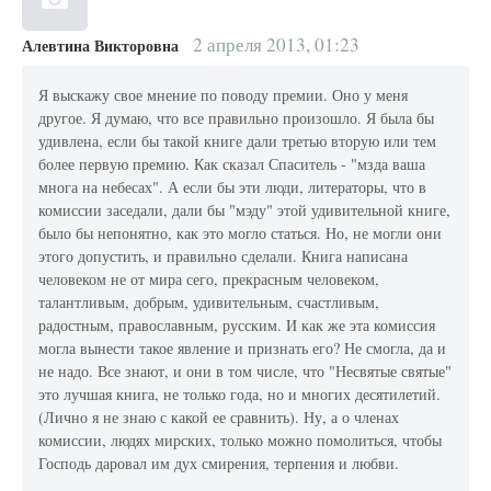
2 апреля 2013, 01:23
Алевтина Викторовна
Я выскажу свое мнение по поводу премии. Оно у меня
другое. Я думаю, что все правильно произошло. Я была бы
удивлена, если бы такой книге дали третью вторую или тем
более первую премию. Как сказал Спаситель - "мзда ваша
многа на небесах". А если бы эти люди, литераторы, что в
комиссии заседали, дали бы "мэду" этой удивительной книге,
было бы непонятно, как это могло статься. Но, не могли они
этого допустить, и правильно сделали. Книга написана
человеком не от мира сего, прекрасным человеком,
талантливым, добрым, удивительным, счастливым,
радостным, православным, русским. И как же эта комиссия
могла вынести такое явление и признать его? Не смогла, да и
не надо. Все знают, и они в том числе, что "Несвятые святые"
это лучшая книга, не только года, но и многих десятилетий.
(Лично я не знаю с какой ее сравнить). Ну, а о членах
комиссии, людях мирских, только можно помолиться, чтобы
Господь даровал им дух смирения, терпения и любви.