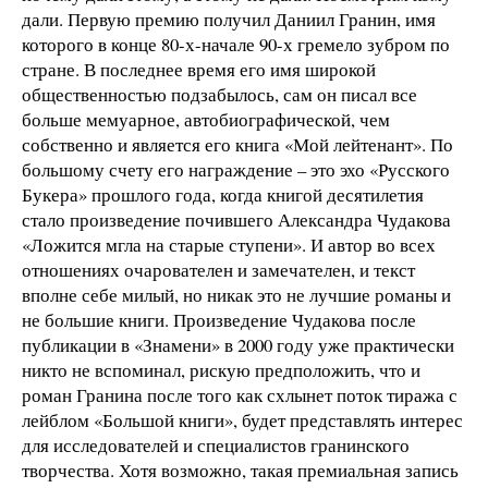
дали. Первую премию получил Даниил Гранин, имя
которого в конце 80-х-начале 90-х гремело зубром по
стране. В последнее время его имя широкой
общественностью подзабылось, сам он писал все
больше мемуарное, автобиографической, чем
собственно и является его книга «Мой лейтенант». По
большому счету его награждение – это эхо «Русского
Букера» прошлого года, когда книгой десятилетия
стало произведение почившего Александра Чудакова
«Ложится мгла на старые ступени». И автор во всех
отношениях очарователен и замечателен, и текст
вполне себе милый, но никак это не лучшие романы и
не большие книги. Произведение Чудакова после
публикации в «Знамени» в 2000 году уже практически
никто не вспоминал, рискую предположить, что и
роман Гранина после того как схлынет поток тиража с
лейблом «Большой книги», будет представлять интерес
для исследователей и специалистов гранинского
творчества. Хотя возможно, такая премиальная запись