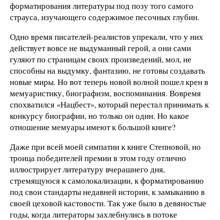
форматирования литературы под позу того самого
страуса, изучающего содержимое песочных глубин.
Одно время писателей-реалистов упрекали, что у них
действует вовсе не выдуманный герой, а они сами
гуляют по страницам своих произведений, мол, не
способны на выдумку, фантазию, не готовы создавать
новые миры. Но вот теперь новой волной пошел крен в
мемуаристику, биографизм, воспоминания. Вовремя
спохватился «Нацбест», который перестал принимать к
конкурсу биографии, но только он один. Но какое
отношение мемуары имеют к большой книге?
Даже при всей моей симпатии к книге Степновой, но
троица победителей премии в этом году отлично
иллюстрирует литературу вчерашнего дня,
стремящуюся к самолокализации, к форматированию
под свои стандарты недавней истории, к замыканию в
своей цеховой кастовости. Так уже было в девяностые
годы, когда литераторы захлебнулись в потоке