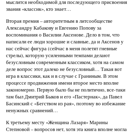
мыслится необходимой для последующего присвоения
звания «классик», кто знает…
Вторая премия – авторитетным в литсообществе
Александру Кабакову и Евгению Попову за
воспоминания о Василии Аксенове. Дело в том, что
написали ее люди хорошие и славные, да и Аксенов у
нас сейчас фигура (сейчас в меня полетят гневные
стрелы), которую усиленными темпами делают
безусловным современным классиком, хотя на самом
деле вопрос этот далеко не безусловный… Такая вот
игра в классики, как и в случае с Граниным. В этом
процессе продвижения имени второе место вполне
закономерно. Первую было бы не политично, все-таки
там был Дмитрий Быков и его «Пастернак», да Павел
Басинский с «Бегством из рая», поэтому во избежание
ненужных сравнений…
К третьему месту «Женщина Лазаря» Марины
Степновой – вопросов нет, хотя эта книга вполне могла