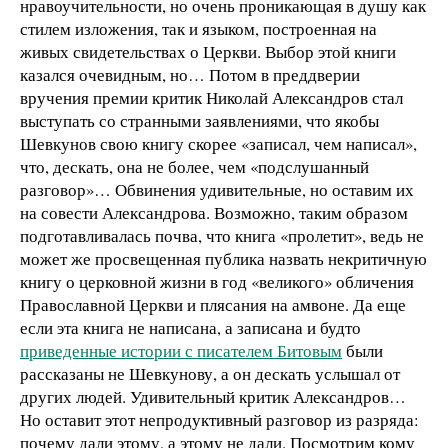
нравоучительности, но очень проникающая в душу как
стилем изложения, так и языком, построенная на
живых свидетельствах о Церкви. Выбор этой книги
казался очевидным, но… Потом в преддверии
вручения премии критик Николай Александров стал
выступать со странными заявлениями, что якобы
Шевкунов свою книгу скорее «записал, чем написал»,
что, дескать, она не более, чем «подслушанный
разговор»… Обвинения удивительные, но оставим их
на совести Александрова. Возможно, таким образом
подготавливалась почва, что книга «пролетит», ведь не
может же просвещенная публика назвать некритичную
книгу о церковной жизни в год «великого» обличения
Православной Церкви и плясания на амвоне. Да еще
если эта книга не написана, а записана и будто
приведенные истории с писателем Битовым
были
рассказаны не Шевкунову, а он дескать услышал от
других людей. Удивительный критик Александров…
Но оставит этот непродуктивный разговор из разряда:
почему дали этому, а этому не дали. Посмотрим кому