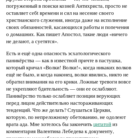
погруженный в поиски козней Антихриста, просто не
оставляет себt времени и сил на несение своего
христианского служения, иногда даже на исполнение
своих обязанностей, касающихся работы и попечения
о домашних. Как пишет Апостол, такие люди «ничего
не делают, а суетятся».
Есть и ещё одна опасность эсхатологического
паникёрства — как в известной причте в пастушка,
который кричал «Волки! Волки!», когда никаких волков
ещё не было, и когда наконец, волки явились, никто не
обратил внимания на его крики. Ложные тревоги вовсе
не укрепляют бдительность — они ее ослабляют.
Паникёрство только ослабляет позиции верующих
перед лицом действительно настораживающих
тенденций. Что же делать? Слушаться Церкви,
которую, по непреложному обетованию, не одолеют
врата ада. Мне хотелось бы закончить
цитатой
из
комментария Валентина Лебедева к документу,