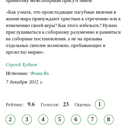
принятому межсоборным присутствием:
«Как узнать, что происходящие пагубные явления в
жизни мира принуждают христиан к отречению или к
изменению своей веры? Как этого избежать? Нужно
прислушиваться к соборному разумению и равняться
на соборные постановления, а не на призывы
отдельных (вполне возможно, пребывающих в
прелести) мирян».
Сергей Худиев
Источник:
Фома.Ru
7 декабря 2012 г.
9.6
23
1
Рейтинг:
Голосов:
Оценка:
2
3
4
5
6
7
8