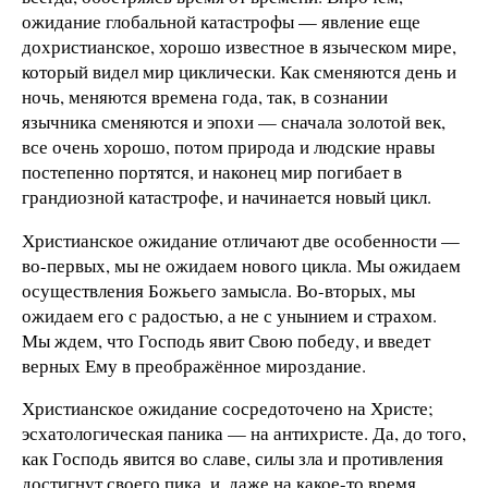
ожидание глобальной катастрофы — явление еще
дохристианское, хорошо известное в языческом мире,
который видел мир циклически. Как сменяются день и
ночь, меняются времена года, так, в сознании
язычника сменяются и эпохи — сначала золотой век,
все очень хорошо, потом природа и людские нравы
постепенно портятся, и наконец мир погибает в
грандиозной катастрофе, и начинается новый цикл.
Христианское ожидание отличают две особенности —
во-первых, мы не ожидаем нового цикла. Мы ожидаем
осуществления Божьего замысла. Во-вторых, мы
ожидаем его с радостью, а не с унынием и страхом.
Мы ждем, что Господь явит Свою победу, и введет
верных Ему в преображённое мироздание.
Христианское ожидание сосредоточено на Христе;
эсхатологическая паника — на антихристе. Да, до того,
как Господь явится во славе, силы зла и противления
достигнут своего пика, и, даже на какое-то время