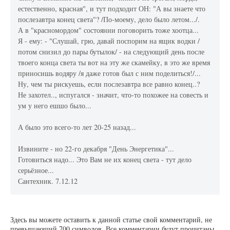
естественно, красная", и тут подходит ОН: "А вы знаете что
послезавтра конец света"? /По-моему, дело было летом.../.
А в "красномордом" состоянии поговорить тоже хоотца...
Я - ему: - "Слушай, грю, давай поспорим на ящик водки /
потом снизил до пары бутылок/ - на следующий день после
твоего конца света ты вот на эту же скамейку, в это же время
приносишь водяру /я даже готов был с ним поделиться!/...
Ну, чем ты рискуешь, если послезавтра все равно конец..?
Не захотел.., испугался - значит, что-то похожее на совесть и
ум у него ешшо было...
А было это всего-то лет 20-25 назад...
Извините - но 22-го декабря "День Энергетика"...
Готовиться надо... Это Вам не их конец света - тут дело
серьёзное...
Сантехник. 7.12.12
Здесь вы можете оставить к данной статье свой комментарий, не
превышающий 700 символов. Все комментарии будут прочитаны