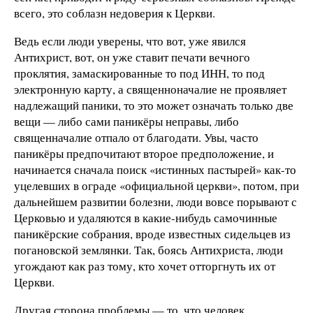
всего, это соблазн недоверия к Церкви.
Ведь если люди уверены, что вот, уже явился
Антихрист, вот, он уже ставит печати вечного
проклятия, замаскированные то под ИНН, то под
электронную карту, а священноначалие не проявляет
надлежащий паники, то это может означать только две
вещи — либо сами паникёры неправы, либо
священначалие отпало от благодати. Увы, часто
паникёры предпочитают второе предположение, и
начинается сначала поиск «истинных пастырей» как-то
уцелевших в ограде «официальной церкви», потом, при
дальнейшем развитии болезни, люди вовсе порывают с
Церковью и удаляются в какие-нибудь самочинные
паникёрские собрания, вроде известных сидельцев из
погановской землянки. Так, боясь Антихриста, люди
угождают как раз тому, кто хочет отторгнуть их от
Церкви.
Другая сторона проблемы — то, что человек,