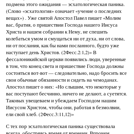
подмена этого ожидания — эсхатологическая паника.
(Слово «эсхатология» означает «учение о последних
вещах») . Уже святой Апостол Павел пишет «Молим
вас, братия, о пришествии Господа нашего Иисуса
Христа и нашем собрании к Нему, не спешить
колебаться умом и смущаться ни от духа, ни от слова,
ни от послания, как бы нами посланного, будто уже
наступает день Христов. (2Фесс.2:1,2)» В
фессалоникийской церкви появились люди, уверенные
в том, что конец света и пришествие Господа должны
состояться вот-вот — следовательно, надо бросить все
свои обычные обязанности и сидеть на чемоданах.
Апостол пишет о них: «Но слышим, что некоторые у
вас поступают бесчинно, ничего не делают, а суетятся.
Таковых увещеваем и убеждаем Господом нашим
Иисусом Христом, чтобы они, работая в безмолвии,
ели свой хлеб. (2Фесс.3:11,12)»
С тех пор эсхатологическая паника существовала
всегда, обостряясь время от времени. Впрочем,