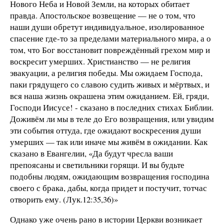
Нового Неба и Новой Земли, на которых обитает
правда. Апостольское возвещение — не о том, что
наши души обретут индивидуальное, изолированное
спасение где-то за пределами материального мира, а о
том, что Бог восстановит повреждённый грехом мир и
воскресит умерших. Христианство — не религия
эвакуации, а религия победы. Мы ожидаем Господа,
паки грядущего со славою судить живых и мёртвых, и
вся наша жизнь окрашена этим ожиданием. Ей, гряди,
Господи Иисусе! - сказано в последних стихах Библии.
Доживём ли мы в теле до Его возвращения, или увидим
эти события оттуда, где ожидают воскресения души
умерших — так или иначе мы живём в ожидании. Как
сказано в Евангелии, «Да будут чресла ваши
препоясаны и светильники горящи. И вы будьте
подобны людям, ожидающим возвращения господина
своего с брака, дабы, когда придет и постучит, тотчас
отворить ему. (Лук.12:35,36)»
Однако уже очень рано в истории Церкви возникает