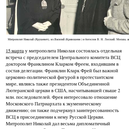
Митрополит Николай (Ярушевич), вл.Василий (Кривошеин ) и богослов В. Н. Лосский. Москва, а
15 марта
у митрополита Николая состоялась отдельная
встреча с председателем Центрального комитета ВСЦ
доктором Франклином Кларком Фреем, входившим в
состав делегации. Франклин Кларк Фрей был важной
церковно-политической фигурой в протестантском
мире, являясь также президентом Объединенной
Лютеранской церкви в США, насчитывавшей свыше 2
млн. последователей. Фрея интересовало отношение
Московского Патриархата к экуменическому
движению; он также подчеркнул заинтересованность
ВСЦ в присоединении к нему Русской Церкви.
Митрополит Николай дал весьма дипломатичный