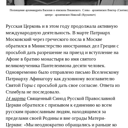
Посвящение архимандрита Василия в епископа Пекинского. Слева - архиепископ Виктор (Святин)
центре - архиепископ Николай (Ярушевич)
Русская Церковь и в этом году продолжала активную
международную деятельность. В марте Патриарх
Московский через греческого посла в Москве
обратился в Министерство иностранных дел Греции с
просьбой дать разрешение на приезд и вступление на
Афоне в братию монастыря во имя святого
великомученика Пантелеимона десяти человек.
Одновременно было отправлено письмо Вселенскому
Патриарху Афинагору как духовному возглавителю
Святой Горы с просьбой дать свое согласие. Ответа из
Стамбула не последовало.
14 марта
Священный Синод Русской Православной
Церкви обратился с призывом к единению ко всем
русским православным людям, находящимся за
пределами своей Родины и вне ограды Матери-
Церкви: «Мы неоднократно обращались и раньше ко