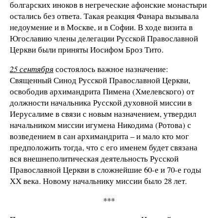
болгарских иноков в негреческие афонские монастыри
остались без ответа. Такая реакция Фанара вызывала
недоумение и в Москве, и в Софии. В ходе визита в
Югославию члены делегации Русской Православной
Церкви были приняты Иосифом Броз Тито.
25 сентября
состоялось важное назначение:
Священный Синод Русской Православной Церкви,
освободив архимандрита Пимена (Хмелевского) от
должности начальника Русской духовной миссии в
Иерусалиме в связи с новым назначением, утвердил
начальником миссии игумена Никодима (Ротова) с
возведением в сан архимандрита – и мало кто мог
предположить тогда, что с его именем будет связана
вся внешнеполитическая деятельность Русской
Православной Церкви в сложнейшие 60-е и 70-е годы
ХХ века. Новому начальнику миссии было 28 лет.
***