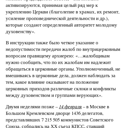
активизируются, принимая целый ряд мер к
укреплению Церкви (благолепие в храмах, их ремонт,
усиление проповеднической деятельности и др.),
которые создают определенный авторитет молодому
духовенству».
В инструкции также было четкое указание о
недопустимости передачи жалоб по внутрицерковным
вопросам правящему архиерею: «…жалобщикам
нужно сообщить, что по их жалобам им надлежит
обращаться в церковные органы. Уполномоченный, не
вмешиваясь в церковные дела, должен наблюдать за
тем, какое влияние оказывают на положение
церковных приходов различные склоки и конфликты
между духовенством и группами верующих».
Двумя неделями позже –
14 февраля
– в Москве в
Большом Кремлевском дворце 1436 делегатов,
представлявших 7 215 505 коммунистов Советского
Союза, собрались на ХХ съезд КПСС, ставший