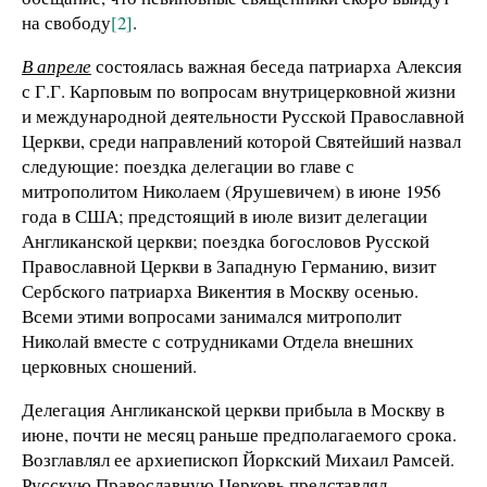
на свободу
[2]
.
В апреле
состоялась важная беседа патриарха Алексия
с Г.Г. Карповым по вопросам внутрицерковной жизни
и международной деятельности Русской Православной
Церкви, среди направлений которой Святейший назвал
следующие: поездка делегации во главе с
митрополитом Николаем (Ярушевичем) в июне 1956
года в США; предстоящий в июле визит делегации
Англиканской церкви; поездка богословов Русской
Православной Церкви в Западную Германию, визит
Сербского патриарха Викентия в Москву осенью.
Всеми этими вопросами занимался митрополит
Николай вместе с сотрудниками Отдела внешних
церковных сношений.
Делегация Англиканской церкви прибыла в Москву в
июне, почти не месяц раньше предполагаемого срока.
Возглавлял ее архиепископ Йоркский Михаил Рамсей.
Русскую Православную Церковь представлял