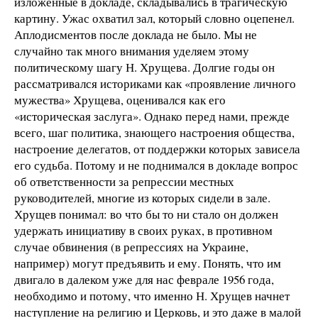
изложенные в докладе, складывались в трагическую
картину. Ужас охватил зал, который словно оцепенел.
Аплодисментов после доклада не было. Мы не
случайно так много внимания уделяем этому
политическому шагу Н. Хрущева. Долгие годы он
рассматривался историками как «проявление личного
мужества» Хрущева, оценивался как его
«историческая заслуга». Однако перед нами, прежде
всего, шаг политика, знающего настроения общества,
настроение делегатов, от поддержки которых зависела
его судьба. Потому и не поднимался в докладе вопрос
об ответственности за репрессии местных
руководителей, многие из которых сидели в зале.
Хрущев понимал: во что бы то ни стало он должен
удержать инициативу в своих руках, в противном
случае обвинения (в репрессиях на Украине,
например) могут предъявить и ему. Понять, что им
двигало в далеком уже для нас феврале 1956 года,
необходимо и потому, что именно Н. Хрущев начнет
наступление на религию и Церковь, и это даже в малой