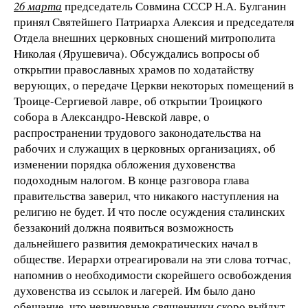
26 марта
председатель Совмина СССР Н.А. Булганин
принял Святейшего Патриарха Алексия и председателя
Отдела внешних церковных сношений митрополита
Николая (Ярушевича). Обсуждались вопросы об
открытии православных храмов по ходатайству
верующих, о передаче Церкви некоторых помещений в
Троице-Сергиевой лавре, об открытии Троицкого
собора в Александро-Невской лавре, о
распространении трудового законодательства на
рабочих и служащих в церковных организациях, об
изменении порядка обложения духовенства
подоходным налогом. В конце разговора глава
правительства заверил, что никакого наступления на
религию не будет. И что после осуждения сталинских
беззаконий должна появиться возможность
дальнейшего развития демократических начал в
обществе. Иерархи отреагировали на эти слова тотчас,
напомнив о необходимости скорейшего освобождения
духовенства из ссылок и лагерей. Им было дано
обещание, что невиновные священники скоро выйдут