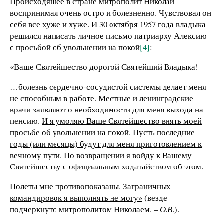
Происходящее в стране митрополит Николай
воспринимал очень остро и болезненно. Чувствовал он
себя все хуже и хуже. И 30 октября 1957 года владыка
решился написать личное письмо патриарху Алексию
с просьбой об увольнении на покой
[4]
:
«Ваше Святейшество дорогой Святейший Владыка!
…болезнь сердечно-сосудистой системы делает меня
не способным в работе. Местные и ленинградские
врачи заявляют о необходимости для меня выхода на
пенсию.
И я умоляю Ваше Святейшество внять моей
просьбе об увольнении на покой. Пусть последние
годы (или месяцы) будут для меня приготовлением к
вечному пути. По возвращении я войду к Вашему
Святейшеству с официальным ходатайством об этом
.
Полеты мне противопоказаны. Заграничных
командировок я выполнять не могу»
(везде
подчеркнуто митрополитом Николаем. –
О.В
.).