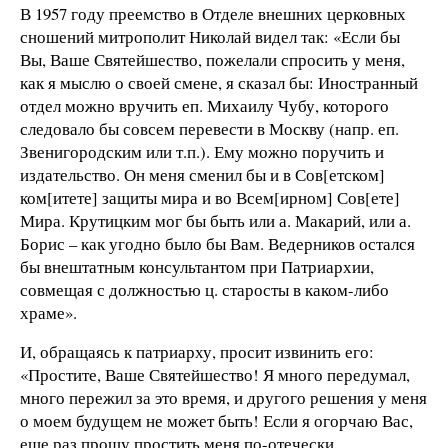
В 1957 году преемство в Отделе внешних церковных
сношений митрополит Николай видел так: «Если бы
Вы, Ваше Святейшество, пожелали спросить у меня,
как я мыслю о своей смене, я сказал бы: Иностранный
отдел можно вручить еп. Михаилу Чубу, которого
следовало бы совсем перевести в Москву (напр. еп.
Звенигородским или т.п.). Ему можно поручить и
издательство. Он меня сменил бы и в Сов[етском]
ком[итете] защиты мира и во Всем[ирном] Сов[ете]
Мира. Крутицким мог бы быть или а. Макарий, или а.
Борис – как угодно было бы Вам. Ведерников остался
бы внештатным консультантом при Патриархии,
совмещая с должностью ц. старосты в каком-либо
храме».
И, обращаясь к патриарху, просит извинить его:
«Простите, Ваше Святейшество! Я много передумал,
много пережил за это время, и другого решения у меня
о моем будущем не может быть! Если я огорчаю Вас,
еще раз прошу простить меня по-отечески.