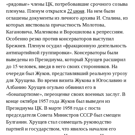
«рядовые» члены ЦК, потребовавшие срочного созыва
пленума. Пленум открылся
22 июня
. На нем были
оглашены документы из личного архива И. Сталина, из
которых явствовала причастность Молотова,
Кагановича, Маленкова и Ворошилова к репрессиям.
Особенно резко против консерваторов выступил
Брежнев. Пленум осудил «фракционную деятельность
антипартийной группировки». Консерваторы были
выведены из Президиума, который Хрущев расширил
до 15 человек, введя в него своих сторонников. На
очереди был Жуков, представлявший реальную угрозу
для Хрущева. Во время визита Жукова в Югославию и
Албанию Хрущев огульно обвинил его в
«бонапартизме», переоценке своих военных заслуг. В
конце октября 1957 года Жуков был выведен из
Президиума ЦК. В марте 1958 года с поста
председателя Совета Министров СССР был смещен
Булганин. Хрущев стал совмещать руководство
партией и государством, что явилось началом его