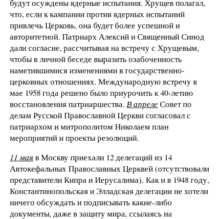
будут осуждены ядерные испытания. Хрущев полагал,
что, если к кампании против ядерных испытаний
привлечь Церковь, она будет более успешной и
авторитетной. Патриарх Алексий и Священный Синод
дали согласие, рассчитывая на встречу с Хрущевым,
чтобы в личной беседе выразить озабоченность
наметившимися изменениями в государственно-
церковных отношениях. Международную встречу в
мае 1958 года решено было приурочить к 40-летию
восстановления патриаршества.
В апреле
Совет по
делам Русской Православной Церкви согласовал с
патриархом и митрополитом Николаем план
мероприятий и проекты резолюций.
11 мая
в Москву приехали 12 делегаций из 14
Автокефальных Православных Церквей (отсутствовали
представители Кипра и Иерусалима). Как и в 1948 году,
Константинопольская и Элладская делегации не хотели
ничего обсуждать и подписывать какие-либо
документы, даже в защиту мира, ссылаясь на