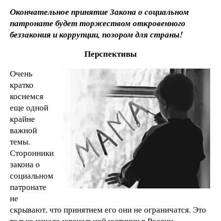
Окончательное принятие Закона о социальном
патронате будет торжеством откровенного
беззакония и коррупции, позором для страны!
Перспективы
Очень
кратко
коснемся
еще одной
крайне
важной
темы.
Сторонники
закона о
социальном
патронате
не
скрывают, что принятием его они не ограничатся. Это
только начало ювенальной юстиции в России.