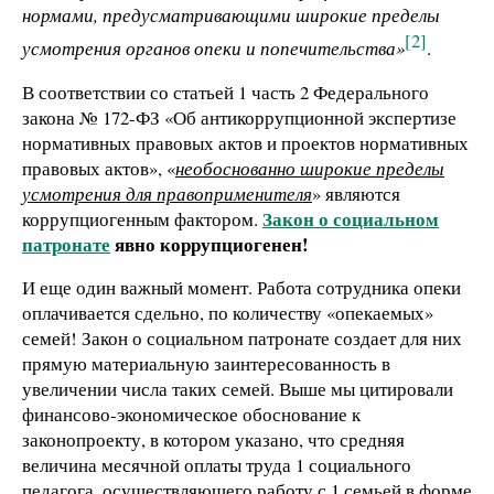
нормами, предусматривающими широкие пределы
[2]
усмотрения органов опеки и попечительства»
.
В соответствии со статьей 1 часть 2 Федерального
закона № 172-ФЗ «Об антикоррупционной экспертизе
нормативных правовых актов и проектов нормативных
правовых актов», «
необоснованно широкие пределы
усмотрения для правоприменителя
» являются
Закон о социальном
коррупциогенным фактором.
патронате
явно коррупциогенен!
И еще один важный момент. Работа сотрудника опеки
оплачивается сдельно, по количеству «опекаемых»
семей! Закон о социальном патронате создает для них
прямую материальную заинтересованность в
увеличении числа таких семей. Выше мы цитировали
финансово-экономическое обоснование к
законопроекту, в котором указано, что средняя
величина месячной оплаты труда 1 социального
педагога, осуществляющего работу с 1 семьей в форме