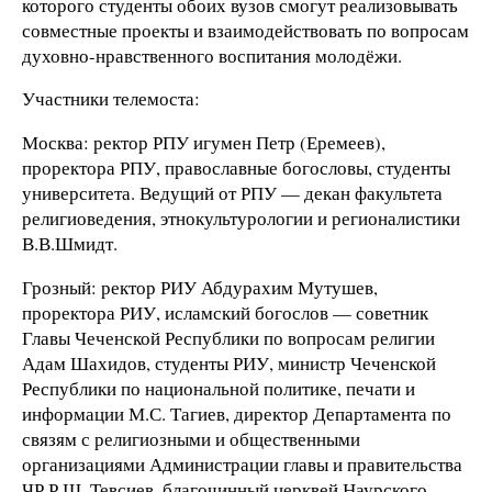
которого студенты обоих вузов смогут реализовывать
совместные проекты и взаимодействовать по вопросам
духовно-нравственного воспитания молодёжи.
Участники телемоста:
Москва: ректор РПУ игумен Петр (Еремеев),
проректора РПУ, православные богословы, студенты
университета. Ведущий от РПУ — декан факультета
религиоведения, этнокультурологии и регионалистики
В.В.Шмидт.
Грозный: ректор РИУ Абдурахим Мутушев,
проректора РИУ, исламский богослов — советник
Главы Чеченской Республики по вопросам религии
Адам Шахидов, студенты РИУ, министр Чеченской
Республики по национальной политике, печати и
информации М.С. Тагиев, директор Департамента по
связям с религиозными и общественными
организациями Администрации главы и правительства
ЧР Р.Ш. Тевсиев, благочинный церквей Наурского