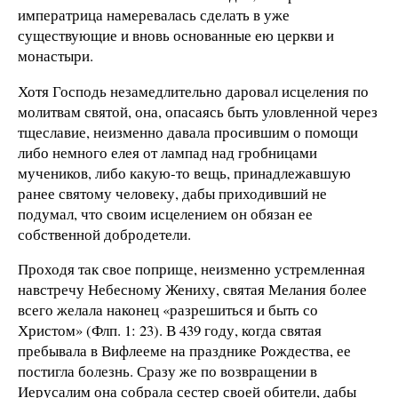
императрица намеревалась сделать в уже
существующие и вновь основанные ею церкви и
монастыри.
Хотя Господь незамедлительно даровал исцеления по
молитвам святой, она, опасаясь быть уловленной через
тщеславие, неизменно давала просившим о помощи
либо немного елея от лампад над гробницами
мучеников, либо какую-то вещь, принадлежавшую
ранее святому человеку, дабы приходивший не
подумал, что своим исцелением он обязан ее
собственной добродетели.
Проходя так свое поприще, неизменно устремленная
навстречу Небесному Жениху, святая Мелания более
всего желала наконец «разрешиться и быть со
Христом» (Флп. 1: 23). В 439 году, когда святая
пребывала в Вифлееме на празднике Рождества, ее
постигла болезнь. Сразу же по возвращении в
Иерусалим она собрала сестер своей обители, дабы