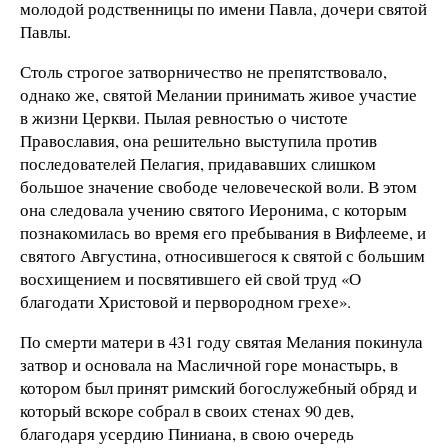
молодой родственницы по имени Павла, дочери святой
Павлы.
Столь строгое затворничество не препятствовало,
однако же, святой Мелании принимать живое участие
в жизни Церкви. Пылая ревностью о чистоте
Православия, она решительно выступила против
последователей Пелагия, придававших слишком
большое значение свободе человеческой воли. В этом
она следовала учению святого Иеронима, с которым
познакомилась во время его пребывания в Вифлееме, и
святого Августина, относившегося к святой с большим
восхищением и посвятившего ей свой труд «О
благодати Христовой и первородном грехе».
По смерти матери в 431 году святая Мелания покинула
затвор и основала на Масличной горе монастырь, в
котором был принят римский богослужебный обряд и
который вскоре собрал в своих стенах 90 дев,
благодаря усердию Пиниана, в свою очередь