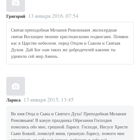
13 января 2016, 07:54
Григорий
Святая преподобная Мелания Римлиныня .милосердная
святая Восхищен твоими христианскими подвигами. Помяни
нас в Царстве небесном. перед Отцом и Сыном и Святым
Духом. Дай Бог нам таких же добродетелей какими ты
удивили сей мир.Аминь.
13 января 2015, 13:45
Лариса
Во имя Отца и Сына и Святого Духа! Преподобная Мелания
Римляныня! В канун праздника Обрезания Господня
помолись обо мне, грешной Ларисе. Господи, Иисусе Христе
Сыне Божий, помилуй меня, грешную Ларису, помоги мне
отвергнуть от себя всё дурное, побороть в себе всё