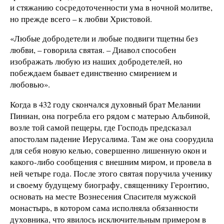
и стяжанию сосредоточенности ума в ночной молитве,
но прежде всего – к любви Христовой.
«Любые добродетели и любые подвиги тщетны без
любви, – говорила святая. – Диавол способен
изображать любую из наших добродетелей, но
побеждаем бывает единственно смирением и
любовью».
Когда в 432 году скончался духовный брат Мелании
Пиниан, она погребла его рядом с матерью Альбиной,
возле той самой пещеры, где Господь предсказал
апостолам падение Иерусалима. Там же она соорудила
для себя новую келью, совершенно лишенную окон и
какого-либо сообщения с внешним миром, и провела в
ней четыре года. После этого святая поручила ученику
и своему будущему биографу, священнику Геронтию,
основать на месте Вознесения Спасителя мужской
монастырь, в котором сама исполняла обязанности
духовника, что явилось исключительным примером в