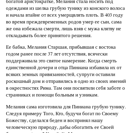
богатой аристократке, Мелания стала носить под
одеждами из шелка грубую тунику из конского волоса
и начала втайне от всех умерщвлять плоть. В 403 году
во время преждевременных родов умер ее сын, сама
же она избежала смерти, лишь взяв с мужа клятву не
откладывать более принятого решения.
Ее бабка, Мелания Старшая, прибывшая с востока
годом ранее после 37 лет отсутствия, всячески
поддерживала это святое намерение. Когда смерть
единственной дочери и отца Пиниана избавила их от
всяких земных привязанностей, супруги оставили
роскошный дом и отправились в одно из своих имений
в окрестностях Рима. Там они посвятили себя заботе о
странниках и помощи больным и узникам.
Мелания сама изготовила для Пиниана грубую тунику.
Следуя примеру Того, Кто, будучи богат по Своему
Божеству, сделался беден и воспринял нашу
человеческую природу, дабы обогатить ее Своей