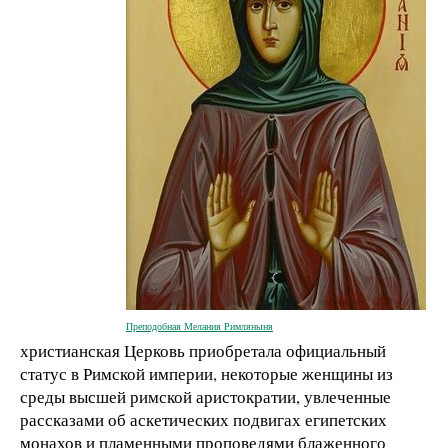
Преподобная Мелания Римляныня
христианская Церковь приобретала официальный
статус в Римской империи, некоторые женщины из
среды высшей римской аристократии, увлеченные
рассказами об аскетических подвигах египетских
монахов и пламенными проповедями блаженного