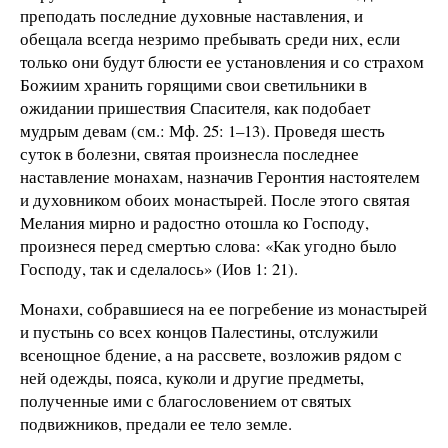
преподать последние духовные наставления, и
обещала всегда незримо пребывать среди них, если
только они будут блюсти ее установления и со страхом
Божиим хранить горящими свои светильники в
ожидании пришествия Спасителя, как подобает
мудрым девам (см.: Мф. 25: 1–13). Проведя шесть
суток в болезни, святая произнесла последнее
наставление монахам, назначив Геронтия настоятелем
и духовником обоих монастырей. После этого святая
Мелания мирно и радостно отошла ко Господу,
произнеся перед смертью слова: «Как угодно было
Господу, так и сделалось» (Иов 1: 21).
Монахи, собравшиеся на ее погребение из монастырей
и пустынь со всех концов Палестины, отслужили
всенощное бдение, а на рассвете, возложив рядом с
ней одежды, пояса, куколи и другие предметы,
полученные ими с благословением от святых
подвижников, предали ее тело земле.