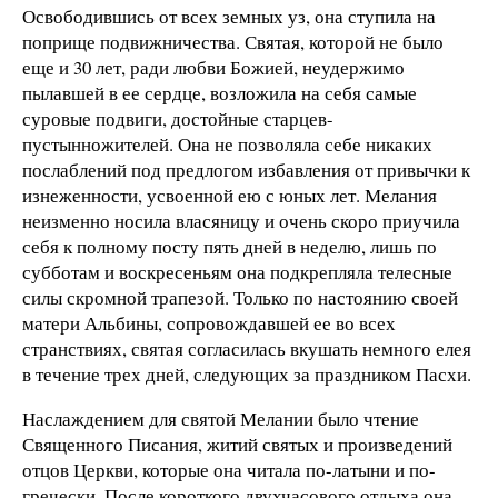
Освободившись от всех земных уз, она ступила на
поприще подвижничества. Святая, которой не было
еще и 30 лет, ради любви Божией, неудержимо
пылавшей в ее сердце, возложила на себя самые
суровые подвиги, достойные старцев-
пустынножителей. Она не позволяла себе никаких
послаблений под предлогом избавления от привычки к
изнеженности, усвоенной ею с юных лет. Мелания
неизменно носила власяницу и очень скоро приучила
себя к полному посту пять дней в неделю, лишь по
субботам и воскресеньям она подкрепляла телесные
силы скромной трапезой. Только по настоянию своей
матери Альбины, сопровождавшей ее во всех
странствиях, святая согласилась вкушать немного елея
в течение трех дней, следующих за праздником Пасхи.
Наслаждением для святой Мелании было чтение
Священного Писания, житий святых и произведений
отцов Церкви, которые она читала по-латыни и по-
гречески. После короткого двухчасового отдыха она