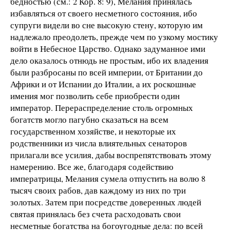
бедностью (см.: 2 Кор. 8: 9), Мелания принялась
избавляться от своего несметного состояния, ибо
супруги видели во сне высокую стену, которую им
надлежало преодолеть, прежде чем по узкому мостику
войти в Небесное Царство. Однако задуманное ими
дело оказалось отнюдь не простым, ибо их владения
были разбросаны по всей империи, от Британии до
Африки и от Испании до Италии, а их роскошные
имения мог позволить себе приобрести один
император. Перераспределение столь огромных
богатств могло пагубно сказаться на всем
государственном хозяйстве, и некоторые их
родственники из числа влиятельных сенаторов
прилагали все усилия, дабы воспрепятствовать этому
намерению. Все же, благодаря содействию
императрицы, Мелания сумела отпустить на волю 8
тысяч своих рабов, дав каждому из них по три
золотых. Затем при посредстве доверенных людей
святая принялась без счета расходовать свои
несметные богатства на богоугодные дела: по всей