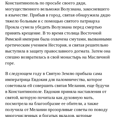
Константинополь по просьбе своего дяди,
могущественного вельможи Волузиана, закосневшего
в язычестве. Прибыв в город, святая обнаружила дядю
тяжело больным и с помощью святого патриарха
Прокла сумела убедить Волузиана перед смертью
принять крещение. В то время столица Восточной
Римской империи была охвачена смутами, вызванными
еретическим учением Нестория, и святая решительно
выступила в защиту православного догмата. Затем она
спешно возвратилась в свой монастырь на Масличной
горе.
В следующем году в Святую Землю прибыла сама
императрица Евдокия для паломничества, которое
советовала ей совершить святая Мелания, еще будучи
в Константинополе. Евдокия приняла наставления от
святой, которую почитала как духовную мать,
посмотрела на благообразие ее обители, а также
получила от Мелании прозорливые советы по поводу
многочисленных и богатых вкладов, которые