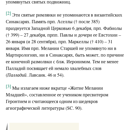
упомянутых святых подвижниц.
[2]
Эти святые римлянки не упоминаются в византийских
Синаксарях. Память прп. Аселлы († после 385)
празднуется Западной Церковью 6 декабря, прп. Фабиолы
(† 399) – 27 декабря, прпп. Павлы и дочери ее Евстохии –
26 января (и 28 сентября), прп. Маркеллы († 410) – 31
января. Имя прп. Мелании Старшей не упомянуто ни в
Мартирологиях, ни в Синаксарях, быть может, по причине
ее конечной размолвки с блж. Иеронимом. Тем не менее
Палладий посвящает ей немало хвалебных слов
(
Палладий
. Лавсаик. 46 и 54).
[3]
Мы излагаем ниже вкратце «Житие Мелании
Младшей», составленное ее учеником пресвитером
Геронтием и считающееся одним из шедевров
агиографической литературы (SC. 90).