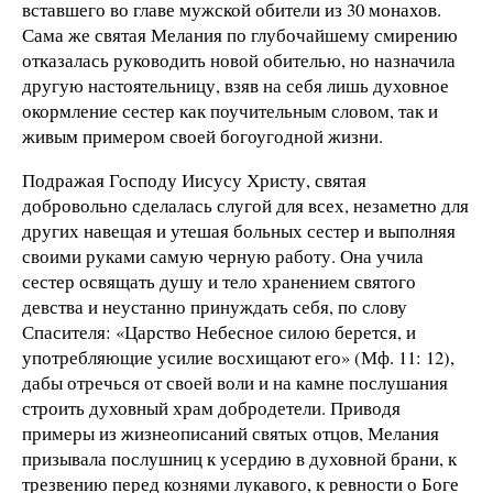
вставшего во главе мужской обители из 30 монахов.
Сама же святая Мелания по глубочайшему смирению
отказалась руководить новой обителью, но назначила
другую настоятельницу, взяв на себя лишь духовное
окормление сестер как поучительным словом, так и
живым примером своей богоугодной жизни.
Подражая Господу Иисусу Христу, святая
добровольно сделалась слугой для всех, незаметно для
других навещая и утешая больных сестер и выполняя
своими руками самую черную работу. Она учила
сестер освящать душу и тело хранением святого
девства и неустанно принуждать себя, по слову
Спасителя: «Царство Небесное силою берется, и
употребляющие усилие восхищают его» (Мф. 11: 12),
дабы отречься от своей воли и на камне послушания
строить духовный храм добродетели. Приводя
примеры из жизнеописаний святых отцов, Мелания
призывала послушниц к усердию в духовной брани, к
трезвению перед кознями лукавого, к ревности о Боге