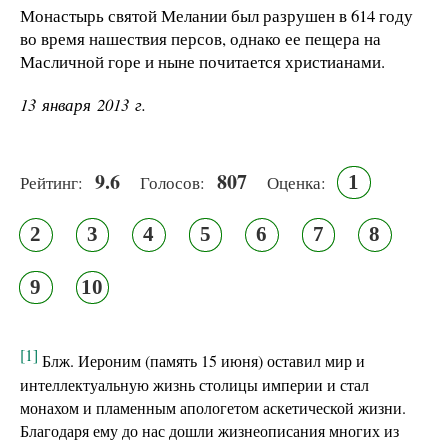
Монастырь святой Мелании был разрушен в 614 году
во время нашествия персов, однако ее пещера на
Масличной горе и ныне почитается христианами.
13 января 2013 г.
9.6
807
1
Рейтинг:
Голосов:
Оценка:
2
3
4
5
6
7
8
9
10
[1]
Блж. Иероним (память 15 июня) оставил мир и
интеллектуальную жизнь столицы империи и стал
монахом и пламенным апологетом аскетической жизни.
Благодаря ему до нас дошли жизнеописания многих из