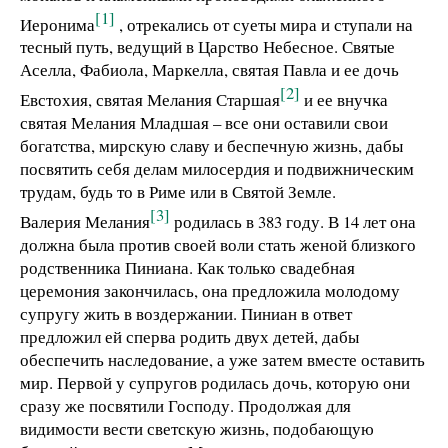
[1]
Иеронима
, отрекались от суеты мира и ступали на
тесный путь, ведущий в Царство Небесное. Святые
Аселла, Фабиола, Маркелла, святая Павла и ее дочь
[2]
Евстохия, святая Мелания Старшая
и ее внучка
святая Мелания Младшая – все они оставили свои
богатства, мирскую славу и беспечную жизнь, дабы
посвятить себя делам милосердия и подвижническим
трудам, будь то в Риме или в Святой Земле.
[3]
Валерия Мелания
родилась в 383 году. В 14 лет она
должна была против своей воли стать женой близкого
родственника Пиниана. Как только свадебная
церемония закончилась, она предложила молодому
супругу жить в воздержании. Пиниан в ответ
предложил ей сперва родить двух детей, дабы
обеспечить наследование, а уже затем вместе оставить
мир. Первой у супругов родилась дочь, которую они
сразу же посвятили Господу. Продолжая для
видимости вести светскую жизнь, подобающую