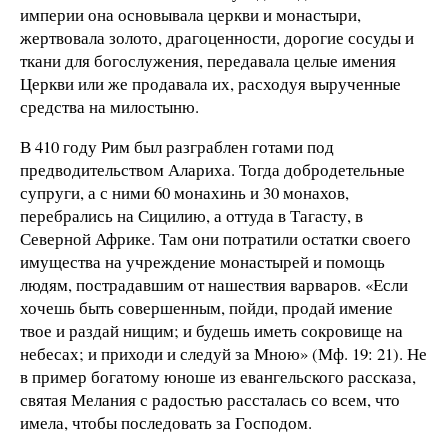
империи она основывала церкви и монастыри,
жертвовала золото, драгоценности, дорогие сосуды и
ткани для богослужения, передавала целые имения
Церкви или же продавала их, расходуя вырученные
средства на милостыню.
В 410 году Рим был разграблен готами под
предводительством Алариха. Тогда добродетельные
супруги, а с ними 60 монахинь и 30 монахов,
перебрались на Сицилию, а оттуда в Тагасту, в
Северной Африке. Там они потратили остатки своего
имущества на учреждение монастырей и помощь
людям, пострадавшим от нашествия варваров. «Если
хочешь быть совершенным, пойди, продай имение
твое и раздай нищим; и будешь иметь сокровище на
небесах; и приходи и следуй за Мною» (Мф. 19: 21). Не
в пример богатому юноше из евангельского рассказа,
святая Мелания с радостью рассталась со всем, что
имела, чтобы последовать за Господом.