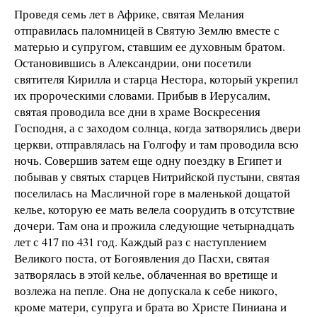
Проведя семь лет в Африке, святая Мелания
отправилась паломницей в Святую Землю вместе с
матерью и супругом, ставшим ее духовным братом.
Остановившись в Александрии, они посетили
святителя Кирилла и старца Нестора, который укрепил
их пророческими словами. Прибыв в Иерусалим,
святая проводила все дни в храме Воскресения
Господня, а с заходом солнца, когда затворялись двери
церкви, отправлялась на Голгофу и там проводила всю
ночь. Совершив затем еще одну поездку в Египет и
побывав у святых старцев Нитрийской пустыни, святая
поселилась на Масличной горе в маленькой дощатой
келье, которую ее мать велела соорудить в отсутствие
дочери. Там она и прожила следующие четырнадцать
лет с 417 по 431 год. Каждый раз с наступлением
Великого поста, от Богоявления до Пасхи, святая
затворялась в этой келье, облаченная во вретище и
возлежа на пепле. Она не допускала к себе никого,
кроме матери, супруга и брата во Христе Пиниана и