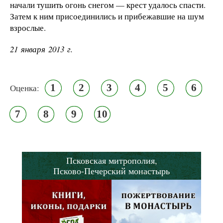
начали тушить огонь снегом — крест удалось спасти.
Затем к ним присоединились и прибежавшие на шум
взрослые.
21 января 2013 г.
1
2
3
4
5
6
Оценка:
7
8
9
10
Псковская митрополия,
Псково-Печерский монастырь