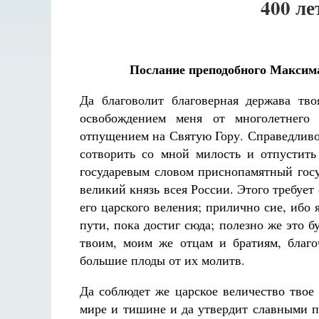
400 л
Послание преподобного Максима
Да благоволит благоверная держава тво
освобождением меня от многолетнего 
отпущением на Святую Гору. Справедливо
сотворить со мной милость и отпустить
государевым словом приснопамятный госу
великий князь всея России. Этого требует 
его царского веления; прилично сие, ибо
пути, пока достиг сюда; полезно же это б
твоим, моим же отцам и братиям, благо
большие плоды от их молитв.
Да соблюдет же царское величество твое
мире и тишине и да утвердит славными по