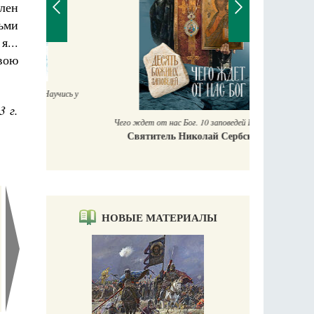
лен
ьми
...
вою
П
Е
аучись у
3 г.
Чего ждет от нас Бог. 10 заповедей Божиих
Святитель Николай Сербский
НОВЫЕ МАТЕРИАЛЫ