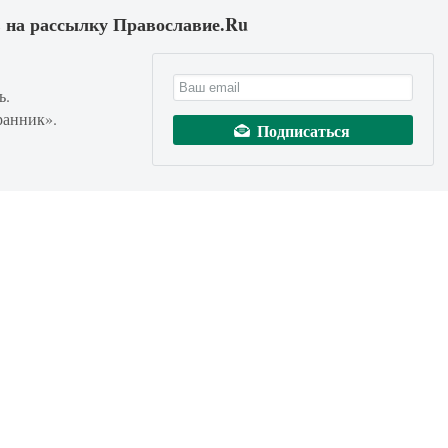
 на рассылку Православие.Ru
ь.
ранник».