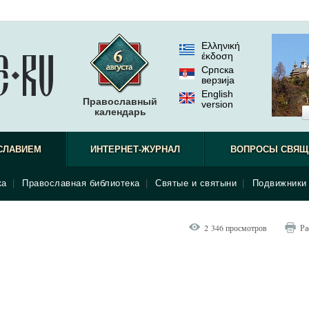
Ελληνική
έκδοση
Српска
верзиjа
English
Православный
version
календарь
СЛАВИЕМ
ИНТЕРНЕТ-ЖУРНАЛ
ВОПРОСЫ СВЯЩ
ка
|
Православная библиотека
|
Святые и святыни
|
Подвижники 
2 346 просмотров
Ра