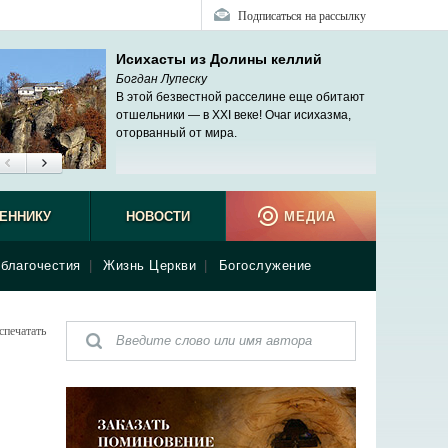
Подписаться на рассылку
Исихасты из Долины келлий
Богдан Лупеску
В этой безвестной расселине еще обитают
отшельники — в XXI веке! Очаг исихазма,
оторванный от мира.
ЕННИКУ
НОВОСТИ
МЕДИА
благочестия
|
Жизнь Церкви
|
Богослужение
спечатать