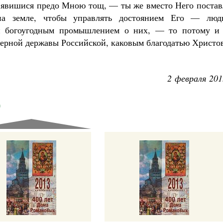
 явишися предо Мною тощ, — ты же вместо Него постав
на земле, чтобы управлять достоянием Его — люд
 богоугодным промышлением о них, — то потому и я
верной державы Российской, каковым благодатью Христо
Великомученик Георгий Победоносец. Н
святого
2 февраля 201
Роман Котов
Как найти своё место в жизни
Кирилл Мурышев