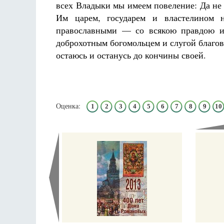
всех Владыки мы имеем повеление: Да не
Им царем, государем и властелином 
православными — со всякою правдою и
доброхотным богомольцем и слугой благо
остаюсь и останусь до кончины своей.
Разлуки не будет
Фредерика де Грааф
Оценка:
1
2
3
4
5
6
7
8
9
10