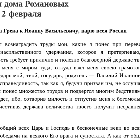
ет дома Романовых
2 февраля
 Грека к Иоанну Васильевичу, царю всея России
я вознаградить труды мои, какие я понес при перево
насильственного удержания, которое я претерпеваю
сть требует прилично и полезно благоверной державе т
 меня с миром туда, откуда взял меня своею грамото
дарь мой, твой, государь, родитель — Василий Иоаннов
справедливость, так как я, будучи призван им, не ослуш
 я понес множество трудов и подвергся многим бедствия
удет, ибо, сотворив милость и отпустив меня к богомол
честивая держава величества твоего получит несравне
 общий всех Царь и Господь в бесконечные веки во вся
бедами на всякого Его врага и супостата. А как от об