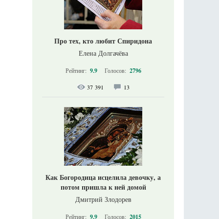
Про тех, кто любит Спиридона
Елена Долгачёва
Рейтинг:
9.9
Голосов:
2796
37 391
13
Как Богородица исцелила девочку, а
потом пришла к ней домой
Дмитрий Злодорев
Рейтинг:
9.9
Голосов:
2015