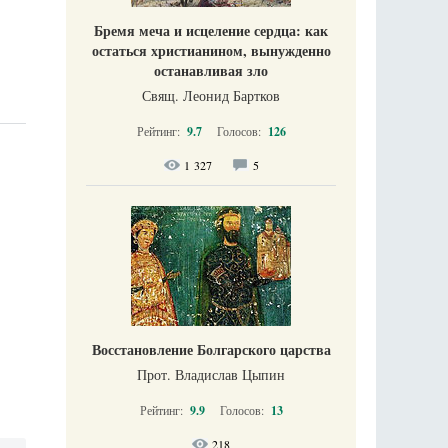
Бремя меча и исцеление сердца: как
остаться христианином, вынужденно
останавливая зло
Свящ. Леонид Бартков
Рейтинг:
9.7
Голосов:
126
1 327
5
Восстановление Болгарского царства
Прот. Владислав Цыпин
Рейтинг:
9.9
Голосов:
13
218