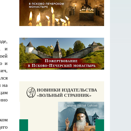
де,
, и
воей
ю и
ич,
ался
м на
НОВИНКИ ИЗДАТЕЛЬСТВА
ьцам
«ВОЛЬНЫЙ СТРАННИК»
нно
ком
щего