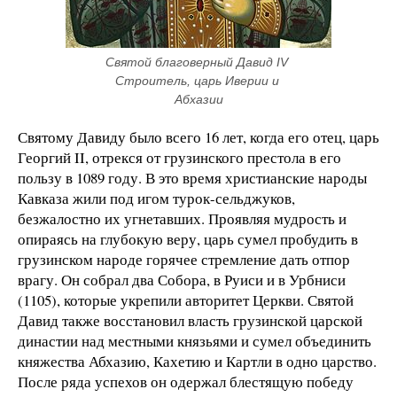
Святой благоверный Давид IV 
Строитель, царь Иверии и 
Абхазии
Святому Давиду было всего 16 лет, когда его отец, царь
Георгий II, отрекся от грузинского престола в его
пользу в 1089 году. В это время христианские народы
Кавказа жили под игом турок-сельджуков,
безжалостно их угнетавших. Проявляя мудрость и
опираясь на глубокую веру, царь сумел пробудить в
грузинском народе горячее стремление дать отпор
врагу. Он собрал два Собора, в Руиси и в Урбниси
(1105), которые укрепили авторитет Церкви. Святой
Давид также восстановил власть грузинской царской
династии над местными князьями и сумел объединить
княжества Абхазию, Кахетию и Картли в одно царство.
После ряда успехов он одержал блестящую победу