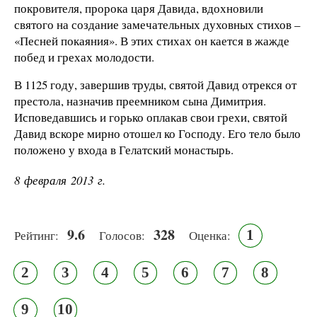
покровителя, пророка царя Давида, вдохновили
святого на создание замечательных духовных стихов –
«Песней покаяния». В этих стихах он кается в жажде
побед и грехах молодости.
В 1125 году, завершив труды, святой Давид отрекся от
престола, назначив преемником сына Димитрия.
Исповедавшись и горько оплакав свои грехи, святой
Давид вскоре мирно отошел ко Господу. Его тело было
положено у входа в Гелатский монастырь.
8 февраля 2013 г.
9.6
328
1
Рейтинг:
Голосов:
Оценка:
2
3
4
5
6
7
8
9
10