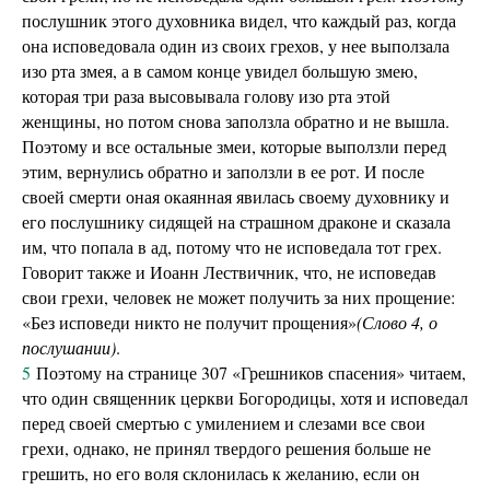
послушник этого духовника видел, что каждый раз, когда
она исповедовала один из своих грехов, у нее выползала
изо рта змея, а в самом конце увидел большую змею,
которая три раза высовывала голову изо рта этой
женщины, но потом снова заползла обратно и не вышла.
Поэтому и все остальные змеи, которые выползли перед
этим, вернулись обратно и заползли в ее рот. И после
своей смерти оная окаянная явилась своему духовнику и
его послушнику сидящей на страшном драконе и сказала
им, что попала в ад, потому что не исповедала тот грех.
Говорит также и Иоанн Лествичник, что, не исповедав
свои грехи, человек не может получить за них прощение:
«Без исповеди никто не получит прощения»
(Слово 4, о
послушании)
.
5
Поэтому на странице 307 «Грешников спасения» читаем,
что один священник церкви Богородицы, хотя и исповедал
перед своей смертью с умилением и слезами все свои
грехи, однако, не принял твердого решения больше не
грешить, но его воля склонилась к желанию, если он