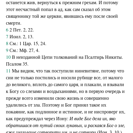
останется жив, вернуться к прежним грехам. И потому
этот несчастный попал в ад, как сам сказал об этом
священнику той же церкви, явившись ему после своей
смерти.
6
2 Пет. 2, 22.
7
Иоил. 2, 13.
8
См.: 1 Цар. 15, 24.
9
См.: Мф. 27, 4.
10
В неизданной Цепи толкований на Псалтирь Никиты.
Псалом 35.
11
Мы видим, что так поступили ниневитяне, потому что
сии не только постились и носили рубище все, от малого
до великого, вплоть до самого царя, и плакали, и взывали
к Богу со слезами и воздыханиями, но в первую очередь и
прежде всего изменили свою жизнь и совершенно
удалились от зла. Поэтому и Бог принял такое их
покаяние, как подлинное и истинное, и не ниспроверг их,
как предупреждал через Иону:
И виде Бог дела их, яко
обратишася от путий своих лукавых, и раскаяся Бог о зле,
еже глаголаше сотворити им, и не сотвори
(Ион. 3, 10.).