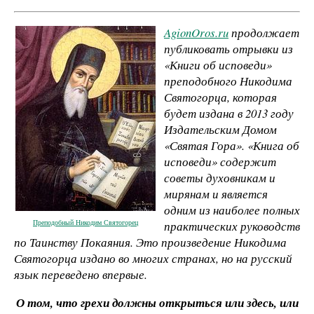
AgionOros.ru
продолжает
публиковать отрывки из
«Книги об исповеди»
преподобного Никодима
Святогорца, которая
будет издана в 2013 году
Издательским Домом
«Святая Гора». «Книга об
исповеди» содержит
советы духовникам и
мирянам и является
одним из наиболее полных
Преподобный Никодим Святогорец
практических руководств
по Таинству Покаяния. Это произведение Никодима
Святогорца издано во многих странах, но на русский
язык переведено впервые.
О том, что грехи должны открыться или здесь, или