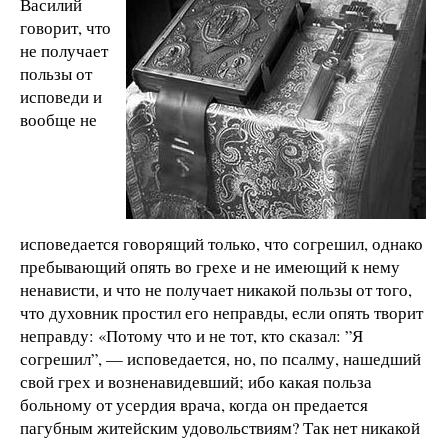
Василий
говорит, что
не получает
пользы от
исповеди и
вообще не
исповедается говорящий только, что согрешил, однако
пребывающий опять во грехе и не имеющий к нему
ненависти, и что не получает никакой пользы от того,
что духовник простил его неправды, если опять творит
неправду: «Потому что и не тот, кто сказал: ”Я
согрешил”, — исповедается, но, по псалму, нашедший
свой грех и возненавидевший; ибо какая польза
больному от усердия врача, когда он предается
пагубным житейским удовольствиям? Так нет никакой