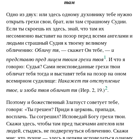
там
Одно из двух: или здесь одному духовнику тебе нужно
открыть грехи свои, брат, или там страшному Судии.
Если ты скроешь их здесь, знай, что там их
несомненно выставит на позор перед всеми ангелами и
людьми страшный Судия к твоему великому
обличению:
Обличу тя
, — скажет Он тебе, —
и
1
представлю пред лицем твоим грехи твоя
. И что я
говорю: Судья? Сами неисповеданные грехи твои
обличат тебя тогда и выставят тебя на позор на оном
всемирном судилище:
Накажет тя отступление
2
твое, и злоба твоя обличит тя
(Иер. 2, 19.)
.
Поэтому и божественный Златоуст советует тебе,
говоря: «Ты грешен? Приди в церковь, припади,
восплачь. Ты согрешил? Исповедай Богу грехи твои.
Скажи здесь, чтобы там пред тысячами ангелов или
людей, стыдясь, не подвергнуться обличению. Скажи
мне: что лучше — здесь в церкви исповедаться одному