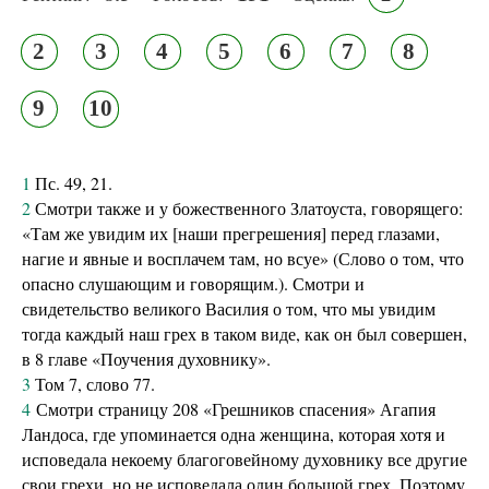
2
3
4
5
6
7
8
9
10
1
Пс. 49, 21.
2
Смотри также и у божественного Златоуста, говорящего:
«Там же увидим их [наши прегрешения] перед глазами,
нагие и явные и восплачем там, но всуе» (Слово о том, что
опасно слушающим и говорящим.). Смотри и
свидетельство великого Василия о том, что мы увидим
тогда каждый наш грех в таком виде, как он был совершен,
в 8 главе «Поучения духовнику».
3
Том 7, слово 77.
4
Смотри страницу 208 «Грешников спасения» Агапия
Ландоса, где упоминается одна женщина, которая хотя и
исповедала некоему благоговейному духовнику все другие
свои грехи, но не исповедала один большой грех. Поэтому