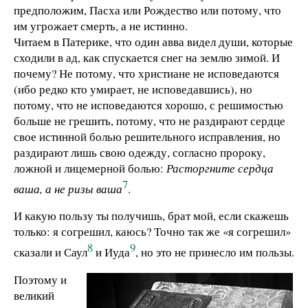
предположим, Пасха или Рождество или потому, что
им угрожает смерть, а не истинно.
Читаем в Патерике, что один авва видел души, которые
сходили в ад, как спускается снег на землю зимой. И
почему? Не потому, что христиане не исповедаются
(ибо редко кто умирает, не исповедавшись), но
потому, что не исповедаются хорошо, с решимостью
больше не грешить, потому, что не раздирают сердце
свое истинной болью решительного исправления, но
раздирают лишь свою одежду, согласно пророку,
ложной и лицемерной болью:
Расторгните сердца
7
ваша, а не ризы ваша
.
И какую пользу ты получишь, брат мой, если скажешь
только: я согрешил, каюсь? Точно так же «я согрешил»
8
9
сказали и Саул
и Иуда
, но это не принесло им пользы.
Поэтому и
великий