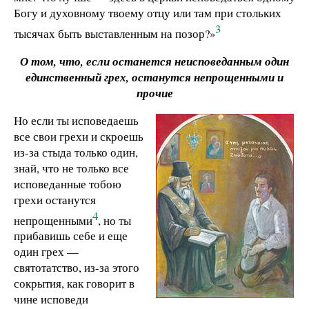
Богу и духовному твоему отцу или там при стольких
3
тысячах быть выставленным на позор?»
О том, что, если останется неисповеданным один
единственный грех,
останутся непрощенными и
прочие
Но если ты исповедаешь
все свои грехи и скроешь
из-за стыда только один,
знай, что не только все
исповеданные тобою
грехи останутся
4
непрощенными
, но ты
прибавишь себе и еще
один грех —
святотатство, из-за этого
сокрытия, как говорит в
чине исповеди